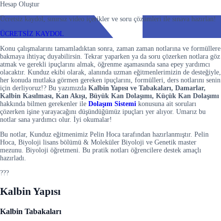
Hesap Oluştur
Ücretsiz kaydol, sınırsız video içerikler ve soru çözümleri ile sınava hazırlan!
ÜCRETSİZ KAYDOL
Konu çalışmalarını tamamladıktan sonra, zaman zaman notlarına ve formüllere
bakmaya ihtiyaç duyabilirsin. Tekrar yaparken ya da soru çözerken notlara göz
atmak ve gerekli ipuçlarını almak, öğrenme aşamasında sana epey yardımcı
olacaktır. Kunduz ekibi olarak, alanında uzman eğitmenlerimizin de desteğiyle,
her konuda mutlaka görmen gereken ipuçlarını, formülleri, ders notlarını senin
için derliyoruz!? Bu yazımızda
Kalbin Yapısı ve Tabakaları, Damarlar,
Kalbin Kasılması, Kan Akışı, Büyük Kan Dolaşımı, Küçük Kan Dolaşımı
hakkında bilmen gerekenler ile
Dolaşım Sistemi
konusuna ait soruları
çözerken işine yarayacağını düşündüğümüz ipuçları yer alıyor. Umarız bu
notlar sana yardımcı olur. İyi okumalar!
Bu notlar, Kunduz eğitmenimiz Pelin Hoca tarafından hazırlanmıştır. Pelin
Hoca, Biyoloji lisans bölümü & Moleküler Biyoloji ve Genetik master
mezunu. Biyoloji öğretmeni. Bu pratik notları öğrencilere destek amaçlı
hazırladı.
???
Kalbin Yapısı
Kalbin Tabakaları