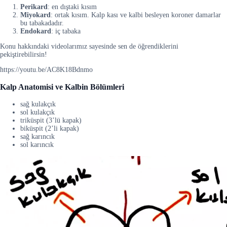
Perikard
: en dıştaki kısım
Miyokard
: ortak kısım. Kalp kası ve kalbi besleyen koroner damarlar
bu tabakadadır.
Endokard
: iç tabaka
Konu hakkındaki videolarımız sayesinde sen de öğrendiklerini
pekiştirebilirsin!
https://youtu.be/AC8K18Bdnmo
Kalp Anatomisi ve Kalbin Bölümleri
sağ kulakçık
sol kulakçık
triküspit (3’lü kapak)
biküspit (2’li kapak)
sağ karıncık
sol karıncık