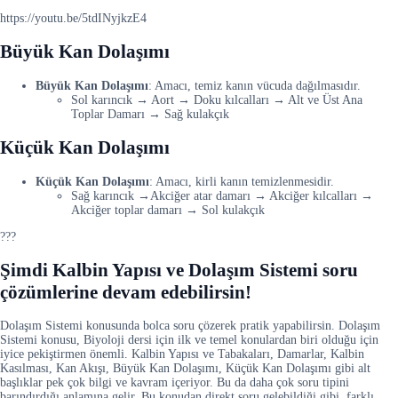
https://youtu.be/5tdINyjkzE4
Büyük Kan Dolaşımı
Büyük Kan Dolaşımı
: Amacı, temiz kanın vücuda dağılmasıdır.
Sol karıncık → Aort → Doku kılcalları → Alt ve Üst Ana
Toplar Damarı → Sağ kulakçık
Küçük Kan Dolaşımı
Küçük Kan Dolaşımı
: Amacı, kirli kanın temizlenmesidir.
Sağ karıncık →Akciğer atar damarı → Akciğer kılcalları →
Akciğer toplar damarı → Sol kulakçık
???
Şimdi Kalbin Yapısı ve Dolaşım Sistemi soru
çözümlerine devam edebilirsin!
Dolaşım Sistemi konusunda bolca soru çözerek pratik yapabilirsin. Dolaşım
Sistemi konusu, Biyoloji dersi için ilk ve temel konulardan biri olduğu için
iyice pekiştirmen önemli. Kalbin Yapısı ve Tabakaları, Damarlar, Kalbin
Kasılması, Kan Akışı, Büyük Kan Dolaşımı, Küçük Kan Dolaşımı gibi alt
başlıklar pek çok bilgi ve kavram içeriyor. Bu da daha çok soru tipini
barındırdığı anlamına gelir. Bu konudan direkt soru gelebildiği gibi, farklı