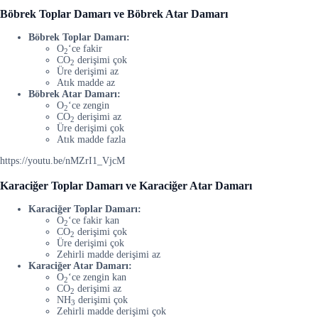
Böbrek Toplar Damarı ve Böbrek Atar Damarı
Böbrek Toplar Damarı:
O
‘ce fakir
2
CO
derişimi çok
2
Üre derişimi az
Atık madde az
Böbrek Atar Damarı:
O
‘ce zengin
2
CO
derişimi az
2
Üre derişimi çok
Atık madde fazla
https://youtu.be/nMZrI1_VjcM
Karaciğer Toplar Damarı ve Karaciğer Atar Damarı
Karaciğer Toplar Damarı:
O
‘ce fakir kan
2
CO
derişimi çok
2
Üre derişimi çok
Zehirli madde derişimi az
Karaciğer Atar Damarı:
O
‘ce zengin kan
2
CO
derişimi az
2
NH
derişimi çok
3
Zehirli madde derişimi çok