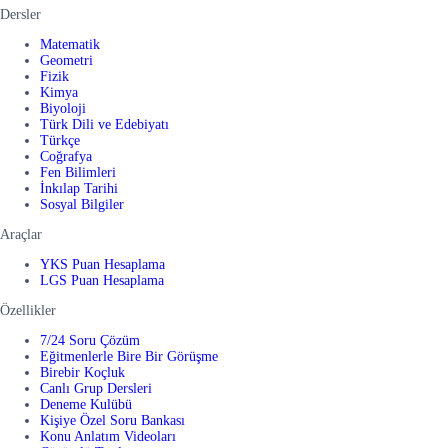
Dersler
Matematik
Geometri
Fizik
Kimya
Biyoloji
Türk Dili ve Edebiyatı
Türkçe
Coğrafya
Fen Bilimleri
İnkılap Tarihi
Sosyal Bilgiler
Araçlar
YKS Puan Hesaplama
LGS Puan Hesaplama
Özellikler
7/24 Soru Çözüm
Eğitmenlerle Bire Bir Görüşme
Birebir Koçluk
Canlı Grup Dersleri
Deneme Kulübü
Kişiye Özel Soru Bankası
Konu Anlatım Videoları