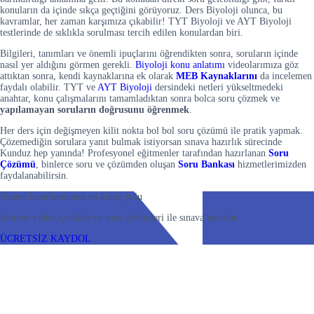
konuların da içinde sıkça geçtiğini görüyoruz. Ders Biyoloji olunca, bu
kavramlar, her zaman karşımıza çıkabilir! TYT Biyoloji ve AYT Biyoloji
testlerinde de sıklıkla sorulması tercih edilen konulardan biri.
Bilgileri, tanımları ve önemli ipuçlarını öğrendikten sonra, soruların içinde
nasıl yer aldığını görmen gerekli.
Biyoloji konu anlatımı
videolarımıza göz
attıktan sonra, kendi kaynaklarına ek olarak
MEB Kaynaklarını
da incelemen
faydalı olabilir. TYT ve
AYT Biyoloji
dersindeki netleri yükseltmedeki
anahtar, konu çalışmalarını tamamladıktan sonra bolca soru çözmek ve
yapılamayan soruların doğrusunu öğrenmek
.
Her ders için değişmeyen kilit nokta bol bol soru çözümü ile pratik yapmak.
Çözemediğin sorulara yanıt bulmak istiyorsan sınava hazırlık sürecinde
Kunduz hep yanında! Profesyonel eğitmenler tarafından hazırlanan
Soru
Çözümü
, binlerce soru ve çözümden oluşan
Soru Bankası
hizmetlerimizden
faydalanabilirsin.
Sınava hazırlanmanın en kolay yolu
Sınırsız video içerikler ve soru çözümleri ile sınava hazırlan
ÜCRETSİZ KAYDOL