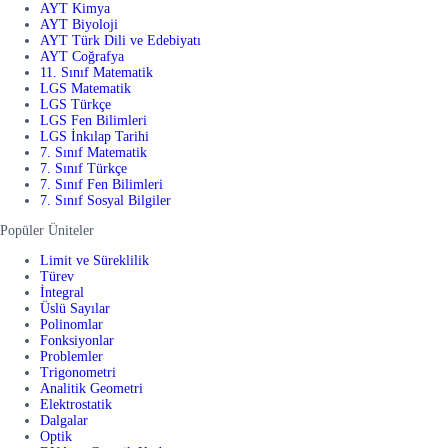
AYT Kimya
AYT Biyoloji
AYT Türk Dili ve Edebiyatı
AYT Coğrafya
11. Sınıf Matematik
LGS Matematik
LGS Türkçe
LGS Fen Bilimleri
LGS İnkılap Tarihi
7. Sınıf Matematik
7. Sınıf Türkçe
7. Sınıf Fen Bilimleri
7. Sınıf Sosyal Bilgiler
Popüler Üniteler
Limit ve Süreklilik
Türev
İntegral
Üslü Sayılar
Polinomlar
Fonksiyonlar
Problemler
Trigonometri
Analitik Geometri
Elektrostatik
Dalgalar
Optik