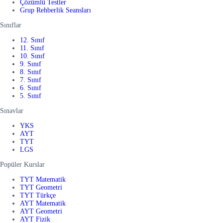
Çözümlü Testler
Grup Rehberlik Seansları
Sınıflar
12. Sınıf
11. Sınıf
10. Sınıf
9. Sınıf
8. Sınıf
7. Sınıf
6. Sınıf
5. Sınıf
Sınavlar
YKS
AYT
TYT
LGS
Popüler Kurslar
TYT Matematik
TYT Geometri
TYT Türkçe
AYT Matematik
AYT Geometri
AYT Fizik