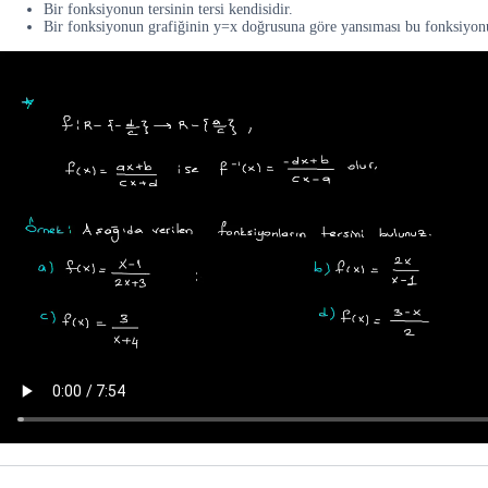
Bir fonksiyonun tersinin tersi kendisidir.
Bir fonksiyonun grafiğinin y=x doğrusuna göre yansıması bu fonksiyonun