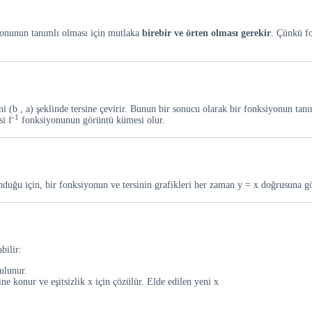
yonunun tanımlı olması için mutlaka
birebir ve örten olması gerekir
. Çünkü fo
ni (b , a) şeklinde tersine çevirir. Bunun bir sonucu olarak bir fonksiyonun tan
-1
i f
fonksiyonunun görüntü kümesi olur.
ulunduğu için, bir fonksiyonun ve tersinin grafikleri her zaman y = x doğrusuna gö
bilir:
ulunur.
ne konur ve eşitsizlik x için çözülür. Elde edilen yeni x