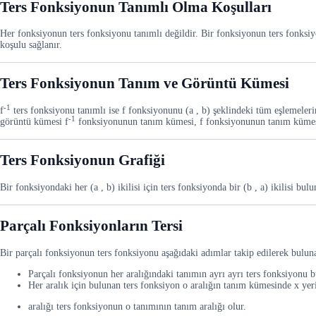
Ters Fonksiyonun Tanımlı Olma Koşulları
Her fonksiyonun ters fonksiyonu tanımlı değildir. Bir fonksiyonun ters fonksi
koşulu sağlanır.
Ters Fonksiyonun Tanım ve Görüntü Kümesi
-1
f
ters fonksiyonu tanımlı ise f fonksiyonunu (a , b) şeklindeki tüm eşlemeleri
-1
görüntü kümesi f
fonksiyonunun tanım kümesi, f fonksiyonunun tanım kümes
Ters Fonksiyonun Grafiği
Bir fonksiyondaki her (a , b) ikilisi için ters fonksiyonda bir (b , a) ikilisi b
Parçalı Fonksiyonların Tersi
Bir parçalı fonksiyonun ters fonksiyonu aşağıdaki adımlar takip edilerek buluna
Parçalı fonksiyonun her aralığındaki tanımın ayrı ayrı ters fonksiyonu b
Her aralık için bulunan ters fonksiyon o aralığın tanım kümesinde x yeri
aralığı ters fonksiyonun o tanımının tanım aralığı olur.