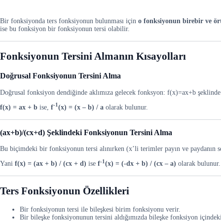
Bir fonksiyonda ters fonksiyonun bulunması için
o fonksiyonun birebir ve ör
ise bu fonksiyon bir fonksiyonun tersi olabilir.
Fonksiyonun Tersini Almanın Kısayolları
Doğrusal Fonksiyonun Tersini Alma
Doğrusal fonksiyon dendiğinde aklımıza gelecek fonksyon: f(x)=ax+b şeklinde 
-1
f(x) = ax + b
ise,
f
(x)
= (x – b) / a
olarak bulunur.
(ax+b)/(cx+d) Şeklindeki Fonksiyonun Tersini Alma
Bu biçimdeki bir fonksiyonun tersi alınırken (x’li terimler payın ve paydanın solu
-1
Yani
f(x) = (ax + b) / (cx + d)
ise
f
(x)
=
(-dx + b) / (cx – a)
olarak bulunur.
Ters Fonksiyonun Özellikleri
Bir fonksiyonun tersi ile bileşkesi birim fonksiyonu verir.
Bir bileşke fonksiyonunun tersini aldığımızda bileşke fonksiyon içindeki f