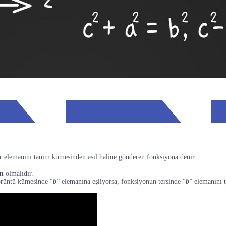
r elemanını tanım kümesinden asıl haline gönderen fonksiyona denir.
en
olmalıdır.
örüntü kümesinde “
b
” elemanına eşliyorsa, fonksiyonun tersinde “
b
” elemanını