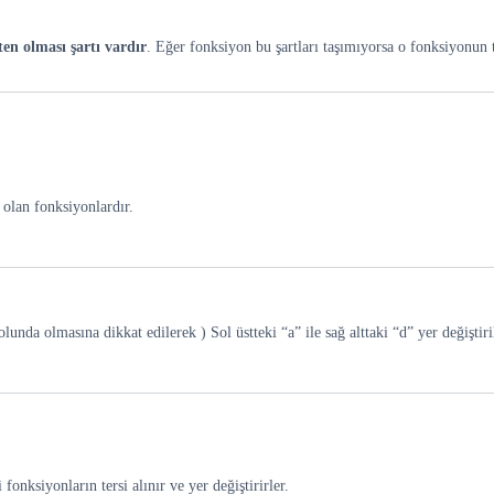
ten olması şartı vardır
. Eğer fonksiyon bu şartları taşımıyorsa o fonksiyonun
olan fonksiyonlardır.
nda olmasına dikkat edilerek ) Sol üstteki “a” ile sağ alttaki “d” yer değiştirilir
onksiyonların tersi alınır ve yer değiştirirler.