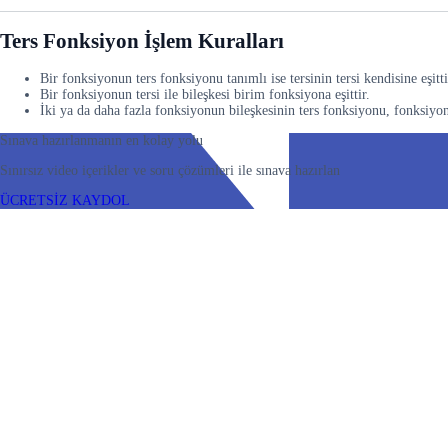
Ters Fonksiyon İşlem Kuralları
Bir fonksiyonun ters fonksiyonu tanımlı ise tersinin tersi kendisine eşitti
Bir fonksiyonun tersi ile bileşkesi birim fonksiyona eşittir.
İki ya da daha fazla fonksiyonun bileşkesinin ters fonksiyonu, fonksiyonla
Sınava hazırlanmanın en kolay yolu
Sınırsız video içerikler ve soru çözümleri ile sınava hazırlan
ÜCRETSİZ KAYDOL