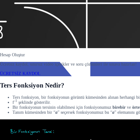
Hesap Oluştur
Ücretsiz kaydol, sınırsız video içerikler ve soru çözümleri ile sınava hazırlan!
ÜCRETSİZ KAYDOL
Ters Fonksiyon Nedir?
Ters fonksiyon, bir fonksiyonun görüntü kümesinden alınan herhangi bi
-1
f
şeklinde gösterilir.
Bir fonksiyonun tersinin olabilmesi için fonksiyonumuz
birebir
ve
ört
Tanım kümesinden bir “
a
” seçersek fonksiyonumuz bu “
a
” elemanını g