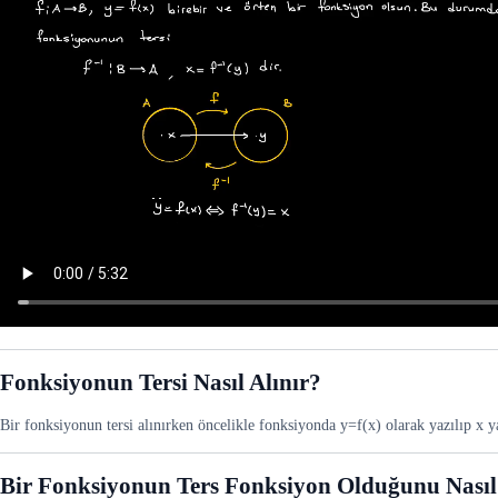
Fonksiyonun Tersi Nasıl Alınır?
Bir fonksiyonun tersi alınırken öncelikle fonksiyonda y=f(x) olarak yazılıp x
Bir Fonksiyonun Ters Fonksiyon Olduğunu Nasıl