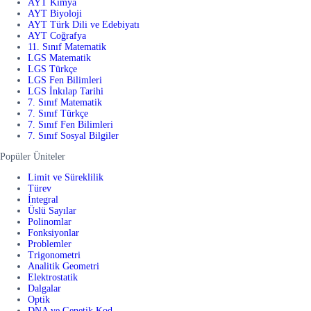
AYT Kimya
AYT Biyoloji
AYT Türk Dili ve Edebiyatı
AYT Coğrafya
11. Sınıf Matematik
LGS Matematik
LGS Türkçe
LGS Fen Bilimleri
LGS İnkılap Tarihi
7. Sınıf Matematik
7. Sınıf Türkçe
7. Sınıf Fen Bilimleri
7. Sınıf Sosyal Bilgiler
Popüler Üniteler
Limit ve Süreklilik
Türev
İntegral
Üslü Sayılar
Polinomlar
Fonksiyonlar
Problemler
Trigonometri
Analitik Geometri
Elektrostatik
Dalgalar
Optik
DNA ve Genetik Kod