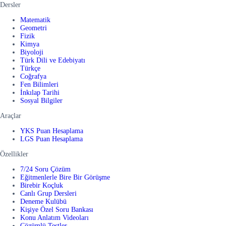
Dersler
Matematik
Geometri
Fizik
Kimya
Biyoloji
Türk Dili ve Edebiyatı
Türkçe
Coğrafya
Fen Bilimleri
İnkılap Tarihi
Sosyal Bilgiler
Araçlar
YKS Puan Hesaplama
LGS Puan Hesaplama
Özellikler
7/24 Soru Çözüm
Eğitmenlerle Bire Bir Görüşme
Birebir Koçluk
Canlı Grup Dersleri
Deneme Kulübü
Kişiye Özel Soru Bankası
Konu Anlatım Videoları
Çözümlü Testler