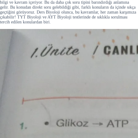
bilgi ve kavram içeriyor. Bu da daha çok soru tipini barındırdığı anlamına
gelir. Bu konudan direkt soru gelebildiği gibi, farklı konuların da içinde sıkça
geçtiğini görüyoruz. Ders Biyoloji olunca, bu kavramlar, her zaman karşımıza
çıkabilir! TYT Biyoloji ve AYT Biyoloji testlerinde de sıklıkla sorulması
tercih edilen konulardan biri.