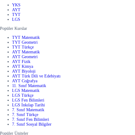
YKS
AYT
TYT
LGS
Popüler Kurslar
TYT Matematik
TYT Geometri
TYT Türkçe
AYT Matematik
AYT Geometri
AYT Fizik
AYT Kimya
AYT Biyoloji
AYT Türk Dili ve Edebiyatı
AYT Coğrafya
11. Sınıf Matematik
LGS Matematik
LGS Türkçe
LGS Fen Bilimleri
LGS İnkılap Tarihi
7. Sınıf Matematik
7. Sınıf Türkçe
7. Sınıf Fen Bilimleri
7. Sınıf Sosyal Bilgiler
Popüler Üniteler