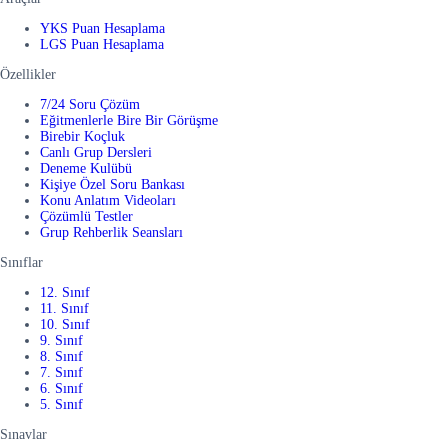
YKS Puan Hesaplama
LGS Puan Hesaplama
Özellikler
7/24 Soru Çözüm
Eğitmenlerle Bire Bir Görüşme
Birebir Koçluk
Canlı Grup Dersleri
Deneme Kulübü
Kişiye Özel Soru Bankası
Konu Anlatım Videoları
Çözümlü Testler
Grup Rehberlik Seansları
Sınıflar
12. Sınıf
11. Sınıf
10. Sınıf
9. Sınıf
8. Sınıf
7. Sınıf
6. Sınıf
5. Sınıf
Sınavlar