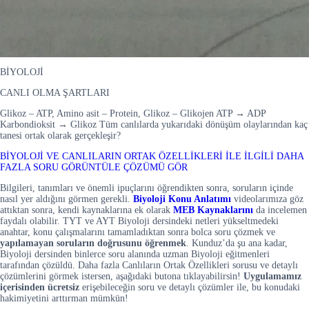
BİYOLOJİ
CANLI OLMA ŞARTLARI
Glikoz – ATP, Amino asit – Protein, Glikoz – Glikojen ATP → ADP
Karbondioksit → Glikoz Tüm canlılarda yukarıdaki dönüşüm olaylarından kaç
tanesi ortak olarak gerçekleşir?
BİYOLOJİ VE CANLILARIN ORTAK ÖZELLİKLERİ İLE İLGİLİ DAHA
FAZLA SORU GÖRÜNTÜLE
ÇÖZÜMÜ GÖR
Bilgileri, tanımları ve önemli ipuçlarını öğrendikten sonra, soruların içinde
nasıl yer aldığını görmen gerekli.
Biyoloji Konu Anlatımı
videolarımıza göz
attıktan sonra, kendi kaynaklarına ek olarak
MEB Kaynaklarını
da incelemen
faydalı olabilir. TYT ve AYT Biyoloji dersindeki netleri yükseltmedeki
anahtar, konu çalışmalarını tamamladıktan sonra bolca soru çözmek ve
yapılamayan soruların doğrusunu öğrenmek
. Kunduz’da şu ana kadar,
Biyoloji dersinden binlerce soru alanında uzman Biyoloji eğitmenleri
tarafından çözüldü. Daha fazla Canlıların Ortak Özellikleri sorusu ve detaylı
çözümlerini görmek istersen, aşağıdaki butona tıklayabilirsin!
Uygulamamız
içerisinden
ücretsiz
erişebileceğin soru ve detaylı çözümler ile, bu konudaki
hakimiyetini arttırman mümkün!