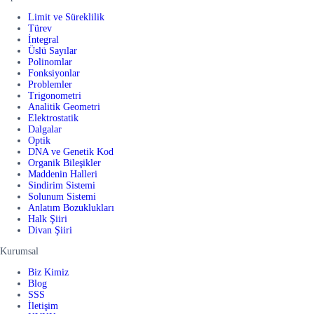
Limit ve Süreklilik
Türev
İntegral
Üslü Sayılar
Polinomlar
Fonksiyonlar
Problemler
Trigonometri
Analitik Geometri
Elektrostatik
Dalgalar
Optik
DNA ve Genetik Kod
Organik Bileşikler
Maddenin Halleri
Sindirim Sistemi
Solunum Sistemi
Anlatım Bozuklukları
Halk Şiiri
Divan Şiiri
Kurumsal
Biz Kimiz
Blog
SSS
İletişim