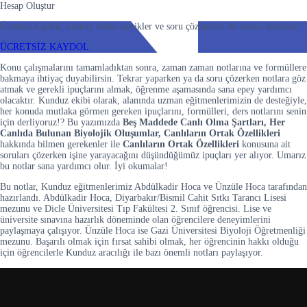
Hesap Oluştur
Ücretsiz kaydol, sınırsız video içerikler ve soru çözümleri ile sınava hazırlan!
ÜCRETSİZ KAYDOL
Konu çalışmalarını tamamladıktan sonra, zaman zaman notlarına ve formüllere
bakmaya ihtiyaç duyabilirsin. Tekrar yaparken ya da soru çözerken notlara göz
atmak ve gerekli ipuçlarını almak, öğrenme aşamasında sana epey yardımcı
olacaktır. Kunduz ekibi olarak, alanında uzman eğitmenlerimizin de desteğiyle,
her konuda mutlaka görmen gereken ipuçlarını, formülleri, ders notlarını senin
için derliyoruz!? Bu yazımızda
Beş Maddede Canlı Olma Şartları, Her
Canlıda Bulunan Biyolojik Oluşumlar, Canlıların Ortak Özellikleri
hakkında bilmen gerekenler ile
Canlıların Ortak Özellikleri
konusuna ait
soruları çözerken işine yarayacağını düşündüğümüz ipuçları yer alıyor. Umarız
bu notlar sana yardımcı olur. İyi okumalar!
Bu notlar, Kunduz eğitmenlerimiz Abdülkadir Hoca ve Ünzüle Hoca tarafından
hazırlandı. Abdülkadir Hoca, Diyarbakır/Bismil Cahit Sıtkı Tarancı Lisesi
mezunu ve Dicle Üniversitesi Tıp Fakültesi 2. Sınıf öğrencisi. Lise ve
üniversite sınavına hazırlık döneminde olan öğrencilere deneyimlerini
paylaşmaya çalışıyor. Ünzüle Hoca ise Gazi Üniversitesi Biyoloji Öğretmenliği
mezunu. Başarılı olmak için fırsat sahibi olmak, her öğrencinin hakkı olduğu
için öğrencilerle Kunduz aracılığı ile bazı önemli notları paylaşıyor.