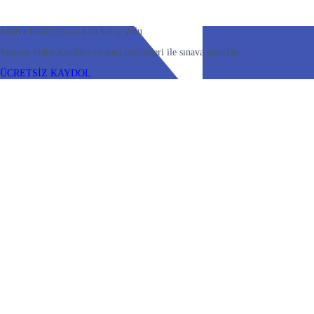
Sınava hazırlanmanın en kolay yolu
Sınırsız video içerikler ve soru çözümleri ile sınava hazırlan
ÜCRETSİZ KAYDOL