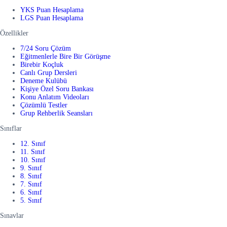
YKS Puan Hesaplama
LGS Puan Hesaplama
Özellikler
7/24 Soru Çözüm
Eğitmenlerle Bire Bir Görüşme
Birebir Koçluk
Canlı Grup Dersleri
Deneme Kulübü
Kişiye Özel Soru Bankası
Konu Anlatım Videoları
Çözümlü Testler
Grup Rehberlik Seansları
Sınıflar
12. Sınıf
11. Sınıf
10. Sınıf
9. Sınıf
8. Sınıf
7. Sınıf
6. Sınıf
5. Sınıf
Sınavlar