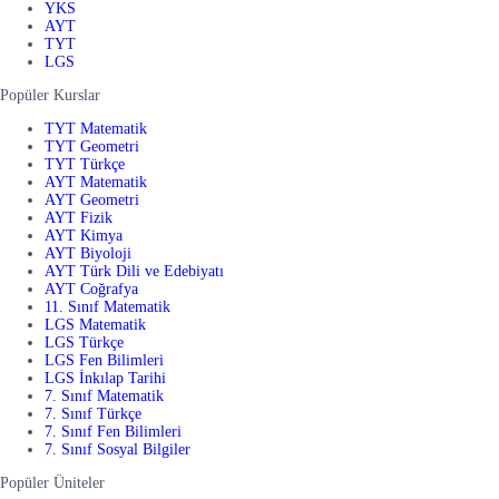
YKS
AYT
TYT
LGS
Popüler Kurslar
TYT Matematik
TYT Geometri
TYT Türkçe
AYT Matematik
AYT Geometri
AYT Fizik
AYT Kimya
AYT Biyoloji
AYT Türk Dili ve Edebiyatı
AYT Coğrafya
11. Sınıf Matematik
LGS Matematik
LGS Türkçe
LGS Fen Bilimleri
LGS İnkılap Tarihi
7. Sınıf Matematik
7. Sınıf Türkçe
7. Sınıf Fen Bilimleri
7. Sınıf Sosyal Bilgiler
Popüler Üniteler