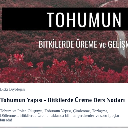
Bitki Biyolojisi
Tohumun Yapısı - Bitkilerde Üreme Ders Notları
Tohum ve Polen Oluşumu, Tohumun Yapısı, Çimlenme, Tozlaşma,
Döllenme... Bitkilerde Üreme hakkında bilmen gerekenler ve soru ipuçları
burada!