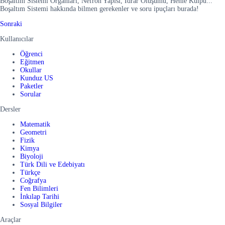
Boşaltım Sistemi Organları, Nefron Yapısı, İdrar Oluşumu, Henle Kulpu...
Boşaltım Sistemi hakkında bilmen gerekenler ve soru ipuçları burada!
Sonraki
Kullanıcılar
Öğrenci
Eğitmen
Okullar
Kunduz US
Paketler
Sorular
Dersler
Matematik
Geometri
Fizik
Kimya
Biyoloji
Türk Dili ve Edebiyatı
Türkçe
Coğrafya
Fen Bilimleri
İnkılap Tarihi
Sosyal Bilgiler
Araçlar