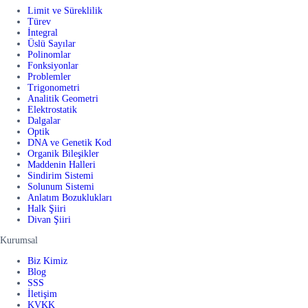
Limit ve Süreklilik
Türev
İntegral
Üslü Sayılar
Polinomlar
Fonksiyonlar
Problemler
Trigonometri
Analitik Geometri
Elektrostatik
Dalgalar
Optik
DNA ve Genetik Kod
Organik Bileşikler
Maddenin Halleri
Sindirim Sistemi
Solunum Sistemi
Anlatım Bozuklukları
Halk Şiiri
Divan Şiiri
Kurumsal
Biz Kimiz
Blog
SSS
İletişim
KVKK