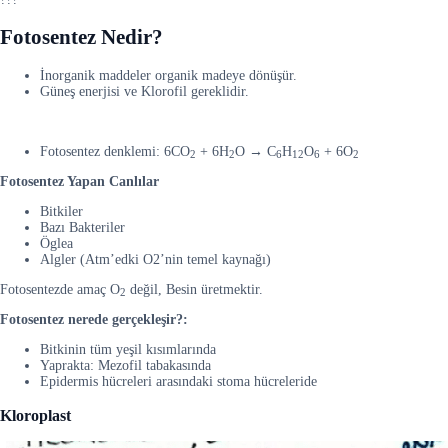
Fotosentez Nedir?
İnorganik maddeler organik madeye dönüşür.
Güneş enerjisi ve Klorofil gereklidir.
Fotosentez denklemi: 6CO
+ 6H
O → C
H
O
+ 6O
2
2
6
12
6
2
Fotosentez Yapan Canlılar
Bitkiler
Bazı Bakteriler
Öglea
Algler (Atm’edki O2’nin temel kaynağı)
Fotosentezde amaç O
değil, Besin üretmektir.
2
Fotosentez nerede gerçekleşir?:
Bitkinin tüm yeşil kısımlarında
Yaprakta: Mezofil tabakasında
Epidermis hücreleri arasındaki stoma hücreleride
Kloroplast