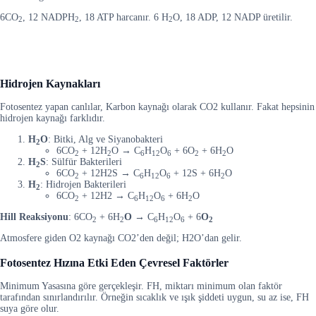
6CO
, 12 NADPH
, 18 ATP harcanır. 6 H
O, 18 ADP, 12 NADP üretilir.
2
2
2
Hidrojen Kaynakları
Fotosentez yapan canlılar, Karbon kaynağı olarak CO2 kullanır. Fakat hepsinin
hidrojen kaynağı farklıdır.
H
O
: Bitki, Alg ve Siyanobakteri
2
6CO
+ 12H
O → C
H
O
+ 6O
+ 6H
O
2
2
6
12
6
2
2
H
S
: Sülfür Bakterileri
2
6CO
+ 12H2S → C
H
O
+ 12S + 6H
O
2
6
12
6
2
H
: Hidrojen Bakterileri
2
6CO
+ 12H2 → C
H
O
+ 6H
O
2
6
12
6
2
Hill Reaksiyonu
: 6
C
O
+ 6
H
O
→
C
H
O
+ 6
O
2
2
6
12
6
2
Atmosfere giden O2 kaynağı CO2’den değil; H2O’dan gelir.
Fotosentez Hızına Etki Eden Çevresel Faktörler
Minimum Yasasına göre gerçekleşir. FH, miktarı minimum olan faktör
tarafından sınırlandırılır. Örneğin sıcaklık ve ışık şiddeti uygun, su az ise, FH
suya göre olur.