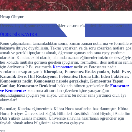
Hesap Oluştur
Ücretsiz kaydol, sınırsız video içerikler ve soru çözümleri ile sınava hazırlan!
ÜCRETSİZ KAYDOL
Konu çalışmalarını tamamladıktan sonra, zaman zaman notlarına ve formüllere
bakmaya ihtiyaç duyabilirsin. Tekrar yaparken ya da soru çözerken notlara göz
atmak ve gerekli ipuçlarını almak, öğrenme aşamasında sana epey yardımcı
olacaktır. Kunduz ekibi olarak, alanında uzman eğitmenlerimizin de desteğiyle,
her konuda mutlaka görmen gereken ipuçlarını, formülleri, ders notlarını senin
için derliyoruz!? Bu yazımızda
Kemosentez
nedir ve Fotosentez nedir
sorularına cevap arayarak
Kloroplast, Fotosentez Reaksiyonları, Işıklı Evre,
Karanlık Evre, Hill Reaksiyonu, Fotosentez Hızına Etki Eden Faktörler,
Kemosentez nedir, Kemosentez nerede gerçekleşir, Kemosentez Yapan
Canlılar, Kemosentez Denklemi
hakkında bilmen gerekenler ile
Fotosentez
ve Kemosentez
konusuna ait soruları çözerken işine yarayacağını
düşündüğümüz ipuçları yer alıyor. Umarız bu notlar sana yardımcı olur. İyi
okumalar!
Bu notlar, Kunduz eğitmenimiz Kübra Hoca tarafından hazırlanmıştır. Kübra
Hoca, Erciyes Üniversitesi Sağlık Bilimleri Enstitüsü Tıbbi Biyoloji Anabilim
Dalı Yüksek Lisans mezunu. Üniversite sınavına hazırlanan öğrenciler için
faydalı olmak adına bilgilerini aktarmaya çalışıyor.
???