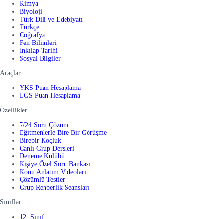
Kimya
Biyoloji
Türk Dili ve Edebiyatı
Türkçe
Coğrafya
Fen Bilimleri
İnkılap Tarihi
Sosyal Bilgiler
Araçlar
YKS Puan Hesaplama
LGS Puan Hesaplama
Özellikler
7/24 Soru Çözüm
Eğitmenlerle Bire Bir Görüşme
Birebir Koçluk
Canlı Grup Dersleri
Deneme Kulübü
Kişiye Özel Soru Bankası
Konu Anlatım Videoları
Çözümlü Testler
Grup Rehberlik Seansları
Sınıflar
12. Sınıf