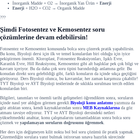
İnorganik Madde + O2 → İnorganik Yan Ürün +
Enerji
Enerji
+ H2O + CO2 → Organik Madde
???
Şimdi Fotosentez ve Kemosentez soru
çözümlerine devam edebilirsin!
Fotosentez ve Kemosentez konusunda bolca soru çözerek pratik yapabilirsin.
Bu konu, Biyoloji dersi için ilk ve temel konulardan biri olduğu için iyice
pekiştirmen önemli. Kloroplast, Fotosentez Reaksiyonları, Işıklı Evre,
Karanlık Evre, Hill Reaksiyonu, Kemosentez gibi alt başlıklar pek çok bilgi ve
kavram içeriyor. Bu da daha çok soru tipini barındırdığı anlamına gelir. Bu
konudan direkt soru gelebildiği gibi, farklı konuların da içinde sıkça geçtiğini
görüyoruz. Ders Biyoloji olunca, bu kavramlar, her zaman karşımıza çıkabilir!
TYT Biyoloji ve AYT Biyoloji testlerinde de sıklıkla sorulması tercih edilen
konulardan biri.
Bilgileri, tanımları ve önemli tarihi gelişmeleri öğrendikten sonra, soruların
içinde nasıl yer aldığını görmen gerekli.
Biyoloji konu anlatımı
yazımıza da
göz attıktan sonra, kendi kaynaklarından sonra
MEB Kaynaklarına
da göz
atmanı tavsiye ediyoruz. TYT ve AYT Biyoloji dersindeki netleri
yükseltmedeki anahtar, konu çalışmalarını tamamladıktan sonra bolca soru
çözmek ve
yapılamayan soruların doğrusunu öğrenmek
.
Her ders için değişmeyen kilit nokta bol bol soru çözümü ile pratik yapmak.
Çözemediğin sorulara yanıt bulmak istiyorsan sınava hazırlık sürecinde