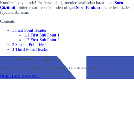
Kunduz hep yanında! Profesyonel eğitmenler tarafından hazırlanan
Soru
Çözümü
, binlerce soru ve çözümden oluşan
Soru Bankası
hizmetlerimizden
faydalanabilirsin.
Contents
1 First Point Header
1.1 First Sub Point 1
1.2 First Sub Point 2
2 Second Point Header
3 Third Point Header
Sınava hazırlanmanın en kolay yolu
Sınırsız video içerikler ve soru çözümleri ile sınava hazırlan
ÜCRETSİZ KAYDOL