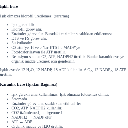
Işıklı Evre
Işık olmazsa klorofil üretilemez. (sararma)
Işık gereklidir.
Klorofil görev alır.
Enzimler görev alır. Buradaki enzimler sıcaklıktan etkilenmez.
ETS ve FS görev alır.
Su kullanılır.
O2 atm’ye, H ve e-‘lar ETS ile MADP’ye
Fotofosforilasyon ile ATP üretilir.
Reaksiyon sonucu O2, ATP, NADPH2 üretilir. Bunlar karanlık evreye
organik madde üretmek için gönderilir.
Işıklı evrede 12 H
O, 12 NADP, 18 ADP kullanılır. 6 O
, 12 NADP
, 18 ATP
2
2
2
üretilir.
Karanlık Evre (Işıktan Bağımsız)
Işık gerekli ama kullanılmaz. Işık olmazsa fotosentez olmaz.
Stromada
Enzimler görev alır, sıcaklıktan etkilenirler
CO2, ATP, NADPH2 kullanılır.
CO2 özümlemesi, indirgenmesi
NADPH2 → NADP olur.
ATP → ADP
Organik madde ve H2O üretilir.