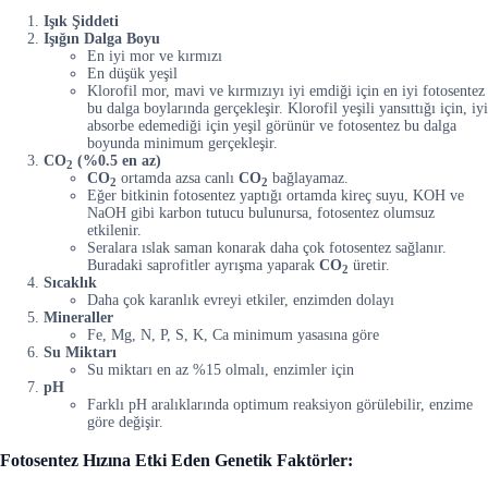
Işık Şiddeti
Işığın Dalga Boyu
En iyi mor ve kırmızı
En düşük yeşil
Klorofil mor, mavi ve kırmızıyı iyi emdiği için en iyi fotosentez
bu dalga boylarında gerçekleşir. Klorofil yeşili yansıttığı için, iyi
absorbe edemediği için yeşil görünür ve fotosentez bu dalga
boyunda minimum gerçekleşir.
CO
(%0.5 en az)
2
CO
ortamda azsa canlı
CO
bağlayamaz.
2
2
Eğer bitkinin fotosentez yaptığı ortamda kireç suyu, KOH ve
NaOH gibi karbon tutucu bulunursa, fotosentez olumsuz
etkilenir.
Seralara ıslak saman konarak daha çok fotosentez sağlanır.
Buradaki saprofitler ayrışma yaparak
CO
üretir.
2
Sıcaklık
Daha çok karanlık evreyi etkiler, enzimden dolayı
Mineraller
Fe, Mg, N, P, S, K, Ca minimum yasasına göre
Su Miktarı
Su miktarı en az %15 olmalı, enzimler için
pH
Farklı pH aralıklarında optimum reaksiyon görülebilir, enzime
göre değişir.
Fotosentez Hızına Etki Eden Genetik Faktörler: