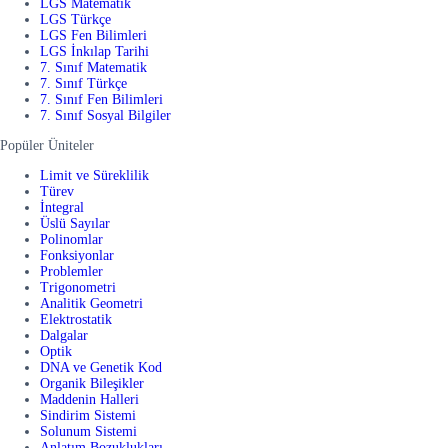
LGS Matematik
LGS Türkçe
LGS Fen Bilimleri
LGS İnkılap Tarihi
7. Sınıf Matematik
7. Sınıf Türkçe
7. Sınıf Fen Bilimleri
7. Sınıf Sosyal Bilgiler
Popüler Üniteler
Limit ve Süreklilik
Türev
İntegral
Üslü Sayılar
Polinomlar
Fonksiyonlar
Problemler
Trigonometri
Analitik Geometri
Elektrostatik
Dalgalar
Optik
DNA ve Genetik Kod
Organik Bileşikler
Maddenin Halleri
Sindirim Sistemi
Solunum Sistemi
Anlatım Bozuklukları