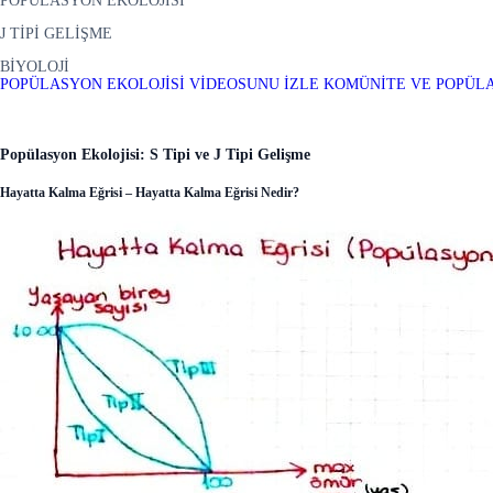
POPÜLASYON EKOLOJİSİ
J TİPİ GELİŞME
BİYOLOJİ
POPÜLASYON EKOLOJİSİ VİDEOSUNU İZLE
KOMÜNİTE VE POPÜLAS
Popülasyon Ekolojisi: S Tipi ve J Tipi Gelişme
Hayatta Kalma Eğrisi – Hayatta Kalma Eğrisi Nedir?