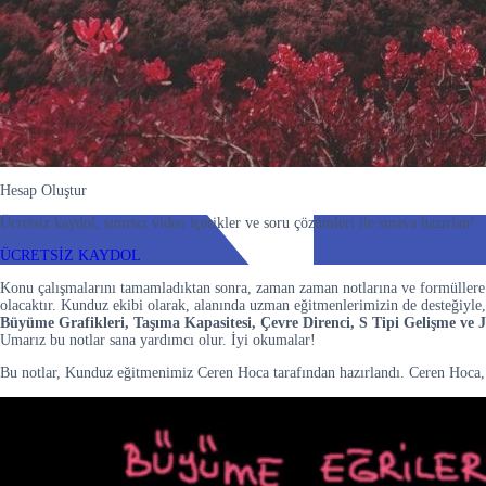
Hesap Oluştur
Ücretsiz kaydol, sınırsız video içerikler ve soru çözümleri ile sınava hazırlan!
ÜCRETSİZ KAYDOL
Konu çalışmalarını tamamladıktan sonra, zaman zaman notlarına ve formüllere 
olacaktır. Kunduz ekibi olarak, alanında uzman eğitmenlerimizin de desteğiyle,
Büyüme Grafikleri, Taşıma Kapasitesi, Çevre Direnci, S Tipi Gelişme ve 
Umarız bu notlar sana yardımcı olur. İyi okumalar!
Bu notlar, Kunduz eğitmenimiz Ceren Hoca tarafından hazırlandı. Ceren Hoca, Ü