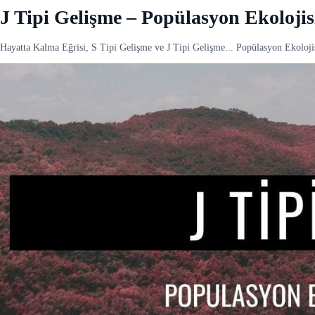
J Tipi Gelişme – Popülasyon Ekolojis
Hayatta Kalma Eğrisi, S Tipi Gelişme ve J Tipi Gelişme... Popülasyon Ekoloji