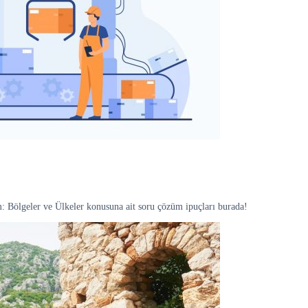
 Bölgeler ve Ülkeler konusuna ait soru çözüm ipuçları burada!