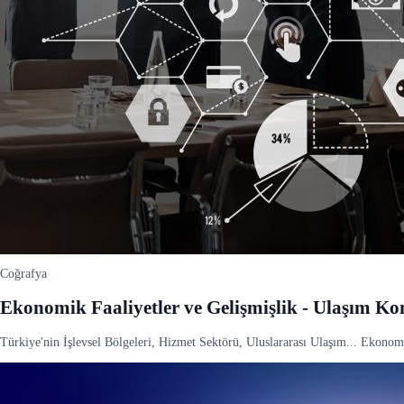
Coğrafya
Ekonomik Faaliyetler ve Gelişmişlik - Ulaşım Ko
Türkiye'nin İşlevsel Bölgeleri, Hizmet Sektörü, Uluslararası Ulaşım... Ekonom