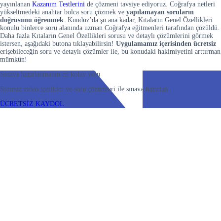
yayınlanan
Kazanım Testlerini
de çözmeni tavsiye ediyoruz. Coğrafya netleri
yükseltmedeki anahtar bolca soru çözmek ve
yapılamayan soruların
doğrusunu öğrenmek
. Kunduz’da şu ana kadar, Kıtaların Genel Özellikleri
konulu binlerce soru alanında uzman Coğrafya eğitmenleri tarafından çözüldü.
Daha fazla Kıtaların Genel Özellikleri sorusu ve detaylı çözümlerini görmek
istersen, aşağıdaki butona tıklayabilirsin!
Uygulamamız içerisinden
ücretsiz
erişebileceğin soru ve detaylı çözümler ile, bu konudaki hakimiyetini arttırman
mümkün!
Sınava hazırlanmanın en kolay yolu
Sınırsız video içerikler ve soru çözümleri ile sınava hazırlan
ÜCRETSİZ KAYDOL