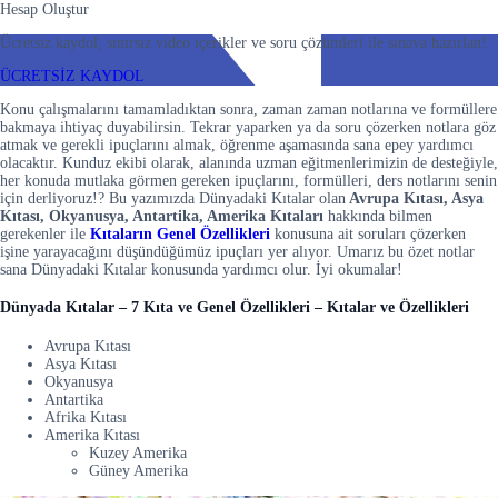
Hesap Oluştur
Ücretsiz kaydol, sınırsız video içerikler ve soru çözümleri ile sınava hazırlan!
ÜCRETSİZ KAYDOL
Konu çalışmalarını tamamladıktan sonra, zaman zaman notlarına ve formüllere
bakmaya ihtiyaç duyabilirsin. Tekrar yaparken ya da soru çözerken notlara göz
atmak ve gerekli ipuçlarını almak, öğrenme aşamasında sana epey yardımcı
olacaktır. Kunduz ekibi olarak, alanında uzman eğitmenlerimizin de desteğiyle,
her konuda mutlaka görmen gereken ipuçlarını, formülleri, ders notlarını senin
için derliyoruz!? Bu yazımızda Dünyadaki Kıtalar olan
Avrupa Kıtası, Asya
Kıtası, Okyanusya, Antartika, Amerika
Kıtaları
hakkında bilmen
gerekenler ile
Kıtaların Genel Özellikleri
konusuna ait soruları çözerken
işine yarayacağını düşündüğümüz ipuçları yer alıyor. Umarız bu özet notlar
sana Dünyadaki Kıtalar konusunda yardımcı olur. İyi okumalar!
Dünyada Kıtalar – 7 Kıta ve Genel Özellikleri – Kıtalar ve Özellikleri
Avrupa Kıtası
Asya Kıtası
Okyanusya
Antartika
Afrika Kıtası
Amerika Kıtası
Kuzey Amerika
Güney Amerika