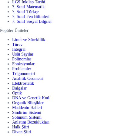
LGS İnkılap Tarihi
7. Sınıf Matematik
7. Sınıf Türkçe
7. Sınıf Fen Bilimleri
7. Sınıf Sosyal Bilgiler
Popüler Üniteler
Limit ve Süreklilik
Türev
İntegral
Üslü Sayılar
Polinomlar
Fonksiyonlar
Problemler
Trigonometri
Analitik Geometri
Elektrostatik
Dalgalar
Optik
DNA ve Genetik Kod
Organik Bileşikler
Maddenin Halleri
Sindirim Sistemi
Solunum Sistemi
Anlatım Bozuklukları
Halk Şiiri
Divan Şiiri