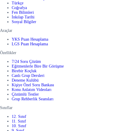
Türkçe
Coğrafya
Fen Bilimleri
İnkılap Tarihi
Sosyal Bilgiler
Araçlar
YKS Puan Hesaplama
LGS Puan Hesaplama
Özellikler
7/24 Soru Çözüm
Eğitmenlerle Bire Bir Görüşme
Birebir Koçluk
Canlı Grup Dersleri
Deneme Kulübü
Kişiye Özel Soru Bankası
Konu Anlatım Videoları
Çözümlü Testler
Grup Rehberlik Seansları
Sınıflar
12. Sınıf
11. Sınıf
10. Sınıf
9. Sınıf