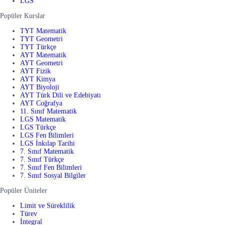
LGS
Popüler Kurslar
TYT Matematik
TYT Geometri
TYT Türkçe
AYT Matematik
AYT Geometri
AYT Fizik
AYT Kimya
AYT Biyoloji
AYT Türk Dili ve Edebiyatı
AYT Coğrafya
11. Sınıf Matematik
LGS Matematik
LGS Türkçe
LGS Fen Bilimleri
LGS İnkılap Tarihi
7. Sınıf Matematik
7. Sınıf Türkçe
7. Sınıf Fen Bilimleri
7. Sınıf Sosyal Bilgiler
Popüler Üniteler
Limit ve Süreklilik
Türev
İntegral