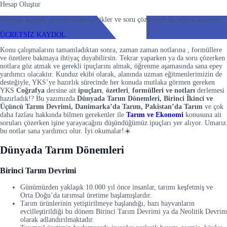
Hesap Oluştur
Ücretsiz kaydol, sınırsız video içerikler ve soru çözümleri ile sınava hazırlan!
ÜCRETSİZ KAYDOL
Konu çalışmalarını tamamladıktan sonra, zaman zaman notlarına , formüllere
ve özetlere bakmaya ihtiyaç duyabilirsin. Tekrar yaparken ya da soru çözerken
notlara göz atmak ve gerekli ipuçlarını almak, öğrenme aşamasında sana epey
yardımcı olacaktır. Kunduz ekibi olarak, alanında uzman eğitmenlerimizin de
desteğiyle, YKS’ye hazırlık sürecinde her konuda mutlaka görmen gereken
YKS
Coğrafya
dersine ait
ipuçları
,
özetleri
,
formülleri ve notları
derlemesi
hazırladık!? Bu yazımızda
Dünyada Tarım Dönemleri, Birinci İkinci ve
Üçüncü Tarım Devrimi, Danimarka’da Tarım, Pakistan’da Tarım
ve çok
daha fazlası hakkında bilmen gerekenler ile
Tarım ve Ekonomi
konusuna ait
soruları çözerken işine yarayacağını düşündüğümüz ipuçları yer alıyor. Umarız
bu notlar sana yardımcı olur. İyi okumalar!☀️
Dünyada Tarım Dönemleri
Birinci Tarım Devrimi
Günümüzden yaklaşık 10.000 yıl önce insanlar, tarımı keşfetmiş ve
Orta Doğu’da tarımsal üretime başlamışlardır.
Tarım ürünlerinin yetiştirilmeye başlandığı, bazı hayvanların
evcilleştirildiği bu dönem Birinci Tarım Devrimi ya da Neolitik Devrim
olarak adlandırılmaktadır.