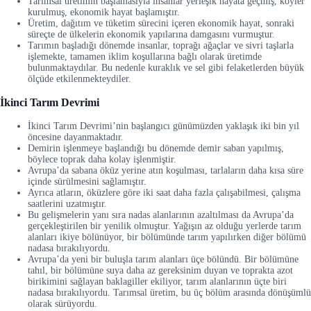
Tarımsal üretimin başlamasıyla insanlar yerleşik hayata geçmiş, köyler
kurulmuş, ekonomik hayat başlamıştır.
Üretim, dağıtım ve tüketim sürecini içeren ekonomik hayat, sonraki
süreçte de ülkelerin ekonomik yapılarına damgasını vurmuştur.
Tarımın başladığı dönemde insanlar, toprağı ağaçlar ve sivri taşlarla
işlemekte, tamamen iklim koşullarına bağlı olarak üretimde
bulunmaktaydılar. Bu nedenle kuraklık ve sel gibi felaketlerden büyük
ölçüde etkilenmekteydiler.
İkinci Tarım Devrimi
İkinci Tarım Devrimi’nin başlangıcı günümüzden yaklaşık iki bin yıl
öncesine dayanmaktadır.
Demirin işlenmeye başlandığı bu dönemde demir saban yapılmış,
böylece toprak daha kolay işlenmiştir.
Avrupa’da sabana öküz yerine atın koşulması, tarlaların daha kısa süre
içinde sürülmesini sağlamıştır.
Ayrıca atların, öküzlere göre iki saat daha fazla çalışabilmesi, çalışma
saatlerini uzatmıştır.
Bu gelişmelerin yanı sıra nadas alanlarının azaltılması da Avrupa’da
gerçekleştirilen bir yenilik olmuştur. Yağışın az olduğu yerlerde tarım
alanları ikiye bölünüyor, bir bölümünde tarım yapılırken diğer bölümü
nadasa bırakılıyordu.
Avrupa’da yeni bir buluşla tarım alanları üçe bölündü. Bir bölümüne
tahıl, bir bölümüne suya daha az gereksinim duyan ve toprakta azot
birikimini sağlayan baklagiller ekiliyor, tarım alanlarının üçte biri
nadasa bırakılıyordu. Tarımsal üretim, bu üç bölüm arasında dönüşümlü
olarak sürüyordu.