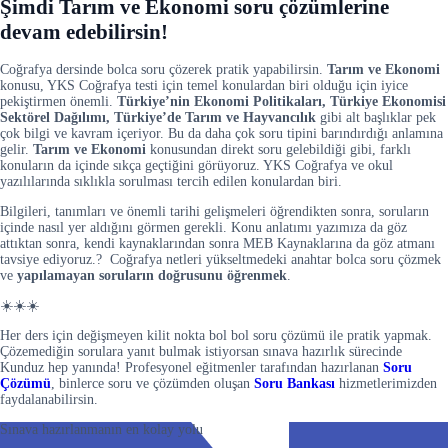
Şimdi Tarım ve Ekonomi soru çözümlerine
devam edebilirsin!
Coğrafya dersinde bolca soru çözerek pratik yapabilirsin.
Tarım ve Ekonomi
konusu, YKS Coğrafya testi için temel konulardan biri olduğu için iyice
pekiştirmen önemli.
Türkiye’nin Ekonomi Politikaları, Türkiye Ekonomisi
Sektörel Dağılımı, Türkiye’de Tarım ve Hayvancılık
gibi alt başlıklar pek
çok bilgi ve kavram içeriyor. Bu da daha çok soru tipini barındırdığı anlamına
gelir.
Tarım ve Ekonomi
konusundan direkt soru gelebildiği gibi, farklı
konuların da içinde sıkça geçtiğini görüyoruz. YKS Coğrafya ve okul
yazılılarında sıklıkla sorulması tercih edilen konulardan biri.
Bilgileri, tanımları ve önemli tarihi gelişmeleri öğrendikten sonra, soruların
içinde nasıl yer aldığını görmen gerekli. Konu anlatımı yazımıza da göz
attıktan sonra, kendi kaynaklarından sonra MEB Kaynaklarına da göz atmanı
tavsiye ediyoruz.? Coğrafya netleri yükseltmedeki anahtar bolca soru çözmek
ve
yapılamayan soruların doğrusunu öğrenmek
.
☀️☀️☀️
Her ders için değişmeyen kilit nokta bol bol soru çözümü ile pratik yapmak.
Çözemediğin sorulara yanıt bulmak istiyorsan sınava hazırlık sürecinde
Kunduz hep yanında! Profesyonel eğitmenler tarafından hazırlanan
Soru
Çözümü
, binlerce soru ve çözümden oluşan
Soru Bankası
hizmetlerimizden
faydalanabilirsin.
Sınava hazırlanmanın en kolay yolu