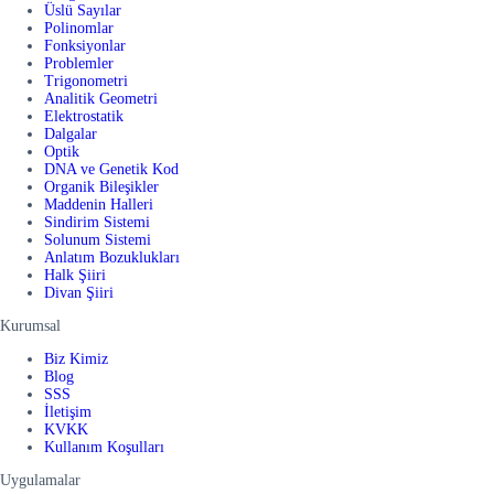
Üslü Sayılar
Polinomlar
Fonksiyonlar
Problemler
Trigonometri
Analitik Geometri
Elektrostatik
Dalgalar
Optik
DNA ve Genetik Kod
Organik Bileşikler
Maddenin Halleri
Sindirim Sistemi
Solunum Sistemi
Anlatım Bozuklukları
Halk Şiiri
Divan Şiiri
Kurumsal
Biz Kimiz
Blog
SSS
İletişim
KVKK
Kullanım Koşulları
Uygulamalar