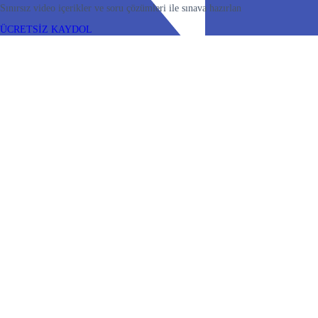
Sınırsız video içerikler ve soru çözümleri ile sınava hazırlan
ÜCRETSİZ KAYDOL