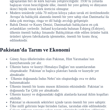
uğraşılardan biri de kürk hayvanı yetiştiriciliğidir. 1930’lu yıllarda
başlayan vizon besiciliğinde ülke, önemli bir yere gelmiş ve dünyanın
ikinci büyük vizon kürk üreticisi olmuştur.
Modern tesislerde yılda 70 milyon kiloya yakın tavuk eti üretilmektedir.
Avrupa’da balıkçılık alanında önemli bir yere sahip olan Danimarka’da
daha çok moringa, ringa ve dil balığı avcılığı gelişmiştir.
Baltık Denizi ve Kuzey Denizi, Danimarkalı balıkçıların en çok
avlandıkları yerlerdir. Jutland kıyılarında bulunan Esbjerg (Esbiyer),
ülkenin önemli balıkçı limanıdır Balıkçılıktan elde edilen ürünler balık
ürünleri işleyen fabrikalarda işlenmekte, önemli bir kısmı ihraç
edilmektedir.
Pakistan’da Tarım ve Ekonomi
Güney Asya ülkelerinden olan Pakistan, Hint Yarımadası’nın
kuzeybatısında yer alır.
Ülkenin batısı ve kuzeyi Himalaya Dağları’nın uzantılarından
oluşmaktadır. Pakistan’ın başlıca platoları batıda ve kuzeyde yer
almaktadır.
Ülkenin doğusunda İndus Nehri’nin oluşturduğu ova ve delta
bulunmaktadır.
Ülkenin önemli bir kısmı muson ikliminin etkisindedir. Pakistan’ın
doğusunda Tar Çölü yer almaktadır.
Ülkenin kuzeyi ve doğusundaki dağlık alanlarda karasal iklim koşulları
etkilidir.
Pakistan’ın ekonomik sektörleri içinde tarım önemli bir yere sahiptir.
Ülke millî gelirinin beşte birinden fazlası, tarımdan elde edilmektedir.