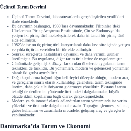
Üçüncü Tarım Devrimi
Üçüncü Tarım Devrimi, laboratuvarlarda gerçekleştirilen yenilikleri
ifade etmektedir.
Bu devrimin başlangıcı, 1960’lara dayanmaktadır. Filipinler’deki
Uluslararası Pirinç Araştırma Enstitüsünde, Çin ve Endonezya’da
yetişen iki pirinç türü melezleştirilerek daha iri taneli bir pirinç türü
elde edilmiştir.
1982’de ise on üç pirinç türü karıştırılarak daha kısa süre içinde yetişen
ve yılda üç ürün verebilen bir tür elde edilmiştir.
Sonraki süreçlerde hastalıklara dayanıklı ve daha verimli ürünler
üretilmiştir. Bu uygulama, diğer tarım ürünlerine de uygulanmıştır.
Günümüzde gelişmişlik düzeyi farklı olan ülkelerde uygulanan tarım
teknikleri de farklıdır. Bu yöntemleri, modern ve geleneksel yöntemler
olarak iki gruba ayırabiliriz.
Doğa koşullarına bağımlılığın belirleyici düzeyde olduğu, modern araç
ve gereçlerin sınırlı olarak kullanıldığı geleneksel tarım tekniğinde
üretim, daha çok aile ihtiyacını gidermeye yöneliktir. Ekstansif tarım
tekniği de denilen bu yöntemde üretimdeki dalgalanmalar, büyük
ölçüde iklim koşullarına bağlı olarak gerçekleşmektedir.
Modern ya da intansif olarak adlandırılan tarım yönteminde ise verim
yüksektir ve üretimde dalgalanmalar azdır. Toprağın işlenmesi, sulama,
gübre kullanımı ve zararlılarla mücadele, gelişmiş araç ve gereçlerle
yapılmaktadır.
Danimarka’da Tarım ve Ekonomi