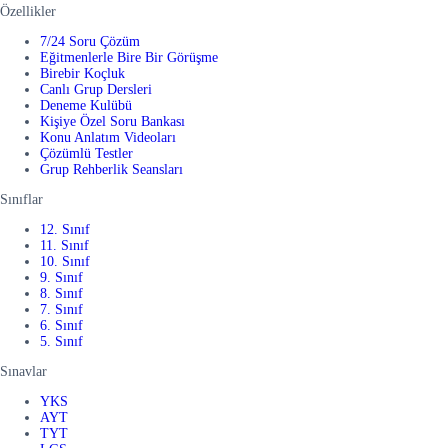
Özellikler
7/24 Soru Çözüm
Eğitmenlerle Bire Bir Görüşme
Birebir Koçluk
Canlı Grup Dersleri
Deneme Kulübü
Kişiye Özel Soru Bankası
Konu Anlatım Videoları
Çözümlü Testler
Grup Rehberlik Seansları
Sınıflar
12. Sınıf
11. Sınıf
10. Sınıf
9. Sınıf
8. Sınıf
7. Sınıf
6. Sınıf
5. Sınıf
Sınavlar
YKS
AYT
TYT