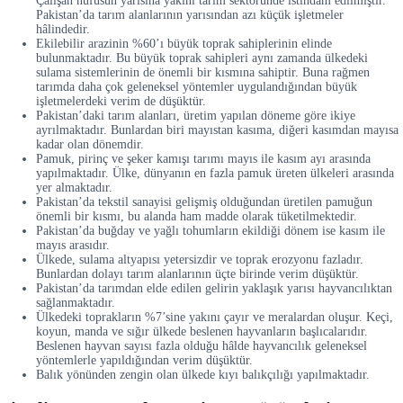
Çalışan nüfusun yarısına yakını tarım sektöründe istihdam edilmiştir.
Pakistan’da tarım alanlarının yarısından azı küçük işletmeler
hâlindedir.
Ekilebilir arazinin %60’ı büyük toprak sahiplerinin elinde
bulunmaktadır. Bu büyük toprak sahipleri aynı zamanda ülkedeki
sulama sistemlerinin de önemli bir kısmına sahiptir. Buna rağmen
tarımda daha çok geleneksel yöntemler uygulandığından büyük
işletmelerdeki verim de düşüktür.
Pakistan’daki tarım alanları, üretim yapılan döneme göre ikiye
ayrılmaktadır. Bunlardan biri mayıstan kasıma, diğeri kasımdan mayısa
kadar olan dönemdir.
Pamuk, pirinç ve şeker kamışı tarımı mayıs ile kasım ayı arasında
yapılmaktadır. Ülke, dünyanın en fazla pamuk üreten ülkeleri arasında
yer almaktadır.
Pakistan’da tekstil sanayisi gelişmiş olduğundan üretilen pamuğun
önemli bir kısmı, bu alanda ham madde olarak tüketilmektedir.
Pakistan’da buğday ve yağlı tohumların ekildiği dönem ise kasım ile
mayıs arasıdır.
Ülkede, sulama altyapısı yetersizdir ve toprak erozyonu fazladır.
Bunlardan dolayı tarım alanlarının üçte birinde verim düşüktür.
Pakistan’da tarımdan elde edilen gelirin yaklaşık yarısı hayvancılıktan
sağlanmaktadır.
Ülkedeki toprakların %7’sine yakını çayır ve meralardan oluşur. Keçi,
koyun, manda ve sığır ülkede beslenen hayvanların başlıcalarıdır.
Beslenen hayvan sayısı fazla olduğu hâlde hayvancılık geleneksel
yöntemlerle yapıldığından verim düşüktür.
Balık yönünden zengin olan ülkede kıyı balıkçılığı yapılmaktadır.