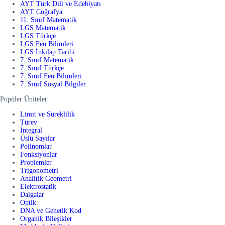
AYT Türk Dili ve Edebiyatı
AYT Coğrafya
11. Sınıf Matematik
LGS Matematik
LGS Türkçe
LGS Fen Bilimleri
LGS İnkılap Tarihi
7. Sınıf Matematik
7. Sınıf Türkçe
7. Sınıf Fen Bilimleri
7. Sınıf Sosyal Bilgiler
Popüler Üniteler
Limit ve Süreklilik
Türev
İntegral
Üslü Sayılar
Polinomlar
Fonksiyonlar
Problemler
Trigonometri
Analitik Geometri
Elektrostatik
Dalgalar
Optik
DNA ve Genetik Kod
Organik Bileşikler