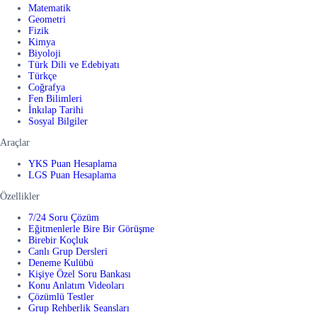
Matematik
Geometri
Fizik
Kimya
Biyoloji
Türk Dili ve Edebiyatı
Türkçe
Coğrafya
Fen Bilimleri
İnkılap Tarihi
Sosyal Bilgiler
Araçlar
YKS Puan Hesaplama
LGS Puan Hesaplama
Özellikler
7/24 Soru Çözüm
Eğitmenlerle Bire Bir Görüşme
Birebir Koçluk
Canlı Grup Dersleri
Deneme Kulübü
Kişiye Özel Soru Bankası
Konu Anlatım Videoları
Çözümlü Testler
Grup Rehberlik Seansları