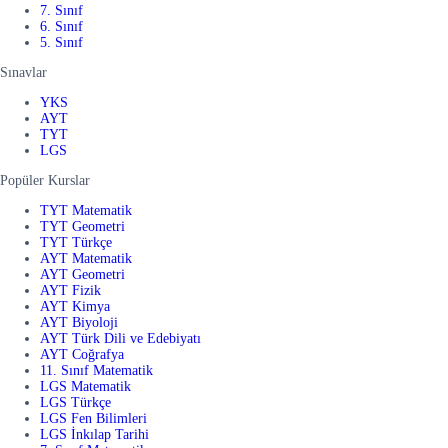
7. Sınıf
6. Sınıf
5. Sınıf
Sınavlar
YKS
AYT
TYT
LGS
Popüler Kurslar
TYT Matematik
TYT Geometri
TYT Türkçe
AYT Matematik
AYT Geometri
AYT Fizik
AYT Kimya
AYT Biyoloji
AYT Türk Dili ve Edebiyatı
AYT Coğrafya
11. Sınıf Matematik
LGS Matematik
LGS Türkçe
LGS Fen Bilimleri
LGS İnkılap Tarihi