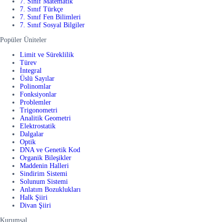
7. Sınıf Matematik
7. Sınıf Türkçe
7. Sınıf Fen Bilimleri
7. Sınıf Sosyal Bilgiler
Popüler Üniteler
Limit ve Süreklilik
Türev
İntegral
Üslü Sayılar
Polinomlar
Fonksiyonlar
Problemler
Trigonometri
Analitik Geometri
Elektrostatik
Dalgalar
Optik
DNA ve Genetik Kod
Organik Bileşikler
Maddenin Halleri
Sindirim Sistemi
Solunum Sistemi
Anlatım Bozuklukları
Halk Şiiri
Divan Şiiri
Kurumsal