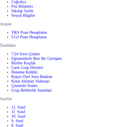
Coğrafya
Fen Bilimleri
İnkılap Tarihi
Sosyal Bilgiler
Araçlar
YKS Puan Hesaplama
LGS Puan Hesaplama
Özellikler
7/24 Soru Çözüm
Eğitmenlerle Bire Bir Görüşme
Birebir Koçluk
Canlı Grup Dersleri
Deneme Kulübü
Kişiye Özel Soru Bankası
Konu Anlatım Videoları
Çözümlü Testler
Grup Rehberlik Seansları
Sınıflar
12. Sınıf
11. Sınıf
10. Sınıf
9. Sınıf
8. Sınıf