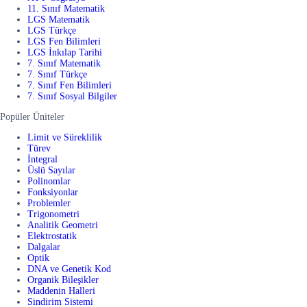
11. Sınıf Matematik
LGS Matematik
LGS Türkçe
LGS Fen Bilimleri
LGS İnkılap Tarihi
7. Sınıf Matematik
7. Sınıf Türkçe
7. Sınıf Fen Bilimleri
7. Sınıf Sosyal Bilgiler
Popüler Üniteler
Limit ve Süreklilik
Türev
İntegral
Üslü Sayılar
Polinomlar
Fonksiyonlar
Problemler
Trigonometri
Analitik Geometri
Elektrostatik
Dalgalar
Optik
DNA ve Genetik Kod
Organik Bileşikler
Maddenin Halleri
Sindirim Sistemi