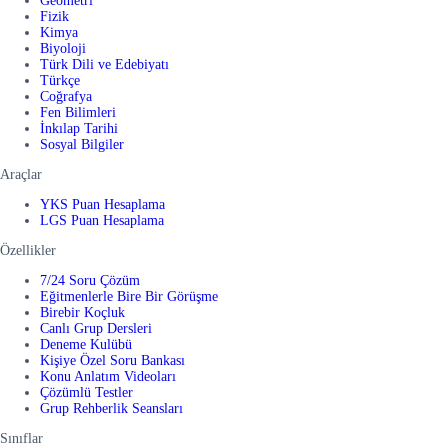
Geometri
Fizik
Kimya
Biyoloji
Türk Dili ve Edebiyatı
Türkçe
Coğrafya
Fen Bilimleri
İnkılap Tarihi
Sosyal Bilgiler
Araçlar
YKS Puan Hesaplama
LGS Puan Hesaplama
Özellikler
7/24 Soru Çözüm
Eğitmenlerle Bire Bir Görüşme
Birebir Koçluk
Canlı Grup Dersleri
Deneme Kulübü
Kişiye Özel Soru Bankası
Konu Anlatım Videoları
Çözümlü Testler
Grup Rehberlik Seansları
Sınıflar