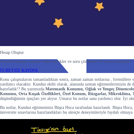
Hesap Oluştur
Ücretsiz kaydol, sınırsız video içerikler ve soru çözümleri ile sınava hazırlan!
ÜCRETSİZ KAYDOL
Konu çalışmalarını tamamladıktan sonra, zaman zaman notlarına , formüllere v
yardımcı olacaktır. Kunduz ekibi olarak, alanında uzman eğitmenlerimizin de
hazırladık!? Bu yazımızda
Matematik Konumu, Oğlak ve Yengeç Dönenceleri, 
Konumu, Orta Kuşak Özellikleri, Özel Konum, Rüzgarlar, Mikroklima, Tür
düşündüğümüz ipuçları yer alıyor. Umarız bu notlar sana yardımcı olur. İyi o
Bu notlar, Kunduz eğitmenimiz Büşra Hoca tarafından hazırlandı. Büşra Hoca,
üniversite sınavlarına hazırlandıkları bu süreçte deneyimleriyle faydalı olmaya 