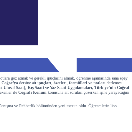
notlara göz atmak ve gerekli ipuçlarını almak, öğrenme aşamasında sana epey
S
Coğrafya
dersine ait
ipuçları
,
özetleri
,
formülleri ve notları
derlemesi
-Ulusal Saat), Kış Saati ve Yaz Saati Uygulamaları, Türkiye’nin Coğrafi
ekenler ile
Coğrafi Konum
konusuna ait soruları çözerken işine yarayacağını
Danışma ve Rehberlik bölümünden yeni mezun oldu. Öğrencilerin lise/