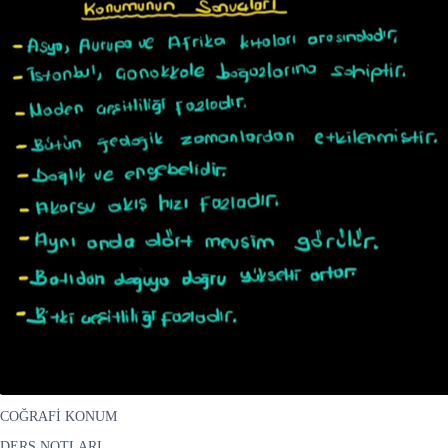
COĞRAFİ KONUM
DERS NOTLARI