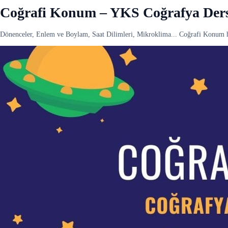
Coğrafi Konum – YKS Coğrafya Ders
Dönenceler, Enlem ve Boylam, Saat Dilimleri, Mikroklima... Coğrafi Konum h