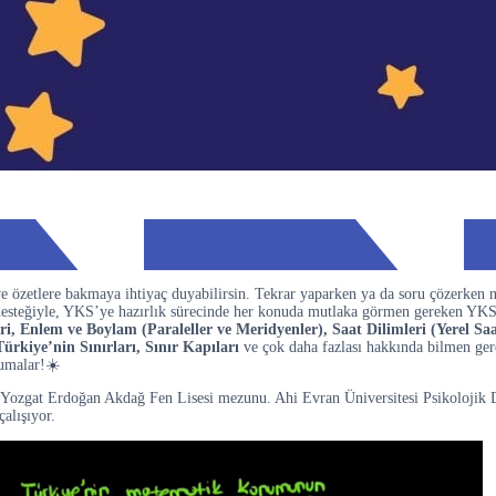
e özetlere bakmaya ihtiyaç duyabilirsin. Tekrar yaparken ya da soru çözerken 
 desteğiyle, YKS’ye hazırlık sürecinde her konuda mutlaka görmen gereken YK
Enlem ve Boylam (Paraleller ve Meridyenler), Saat Dilimleri (Yerel Saat
kiye’nin Sınırları, Sınır Kapıları
ve çok daha fazlası hakkında bilmen ger
kumalar!☀️
 Yozgat Erdoğan Akdağ Fen Lisesi mezunu. Ahi Evran Üniversitesi Psikolojik 
çalışıyor.