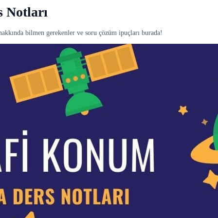
 Notları
akkında bilmen gerekenler ve soru çözüm ipuçları burada!