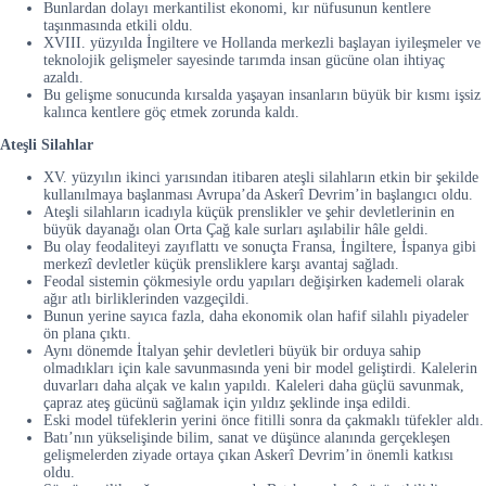
Bunlardan dolayı merkantilist ekonomi, kır nüfusunun kentlere
taşınmasında etkili oldu.
XVIII. yüzyılda İngiltere ve Hollanda merkezli başlayan iyileşmeler ve
teknolojik gelişmeler sayesinde tarımda insan gücüne olan ihtiyaç
azaldı.
Bu gelişme sonucunda kırsalda yaşayan insanların büyük bir kısmı işsiz
kalınca kentlere göç etmek zorunda kaldı.
Ateşli Silahlar
XV. yüzyılın ikinci yarısından itibaren ateşli silahların etkin bir şekilde
kullanılmaya başlanması Avrupa’da Askerî Devrim’in başlangıcı oldu.
Ateşli silahların icadıyla küçük prenslikler ve şehir devletlerinin en
büyük dayanağı olan Orta Çağ kale surları aşılabilir hâle geldi.
Bu olay feodaliteyi zayıflattı ve sonuçta Fransa, İngiltere, İspanya gibi
merkezî devletler küçük prensliklere karşı avantaj sağladı.
Feodal sistemin çökmesiyle ordu yapıları değişirken kademeli olarak
ağır atlı birliklerinden vazgeçildi.
Bunun yerine sayıca fazla, daha ekonomik olan hafif silahlı piyadeler
ön plana çıktı.
Aynı dönemde İtalyan şehir devletleri büyük bir orduya sahip
olmadıkları için kale savunmasında yeni bir model geliştirdi. Kalelerin
duvarları daha alçak ve kalın yapıldı. Kaleleri daha güçlü savunmak,
çapraz ateş gücünü sağlamak için yıldız şeklinde inşa edildi.
Eski model tüfeklerin yerini önce fitilli sonra da çakmaklı tüfekler aldı.
Batı’nın yükselişinde bilim, sanat ve düşünce alanında gerçekleşen
gelişmelerden ziyade ortaya çıkan Askerî Devrim’in önemli katkısı
oldu.