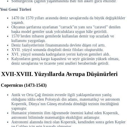
Sömürgecilik çağının yaşanmasında Batı’nın askerî gücü etkilidir.
Yeni Gemi Türleri
1470 ile 1570 yılları arasında deniz savaşlarında da büyük değişiklikler
yaşandı.
Okyanus şartlarına uyarlanan “carrack”ın yanı sıra “caravel” denilen
başka model gemiler uzak yolculuklara uygun hâle getirildi.
1570’lerden itibaren gemilerde kullanılan demir top ucuzladı ve
kullanımı yaygınlaştı.
Deniz faaliyetlerinin finansmanında devlete düşen rol arttı.
XVII. yüzyıl sonunda disiplinli deniz filoları oluşturuldu.
XVI. yüzyıl sonunda kadırgaların yerini kalyon gemileri aldı.
Kalyonların geniş kargo kapasitesi ve seyir gücünün yüksek olması,
deniz savaşlarına ve ticarete yeni usulleri beraberinde getirdi.
XVII-XVIII. Yüzyıllarda Avrupa Düşünürleri
Copernicus (1473-1543)
Antik ve Orta Çağ ilminin evrenle ilgili yaklaşımlarının yanlış
olduğunu iddia eden Polonyalı din adamı, matematikçi ve astronom
Kopernik, Dünya’nın Güneş etrafında döndüğü tezinin öncülüğünü
yapmıştır.
Humanist yöntemin ilim öğrenmede önemini kabul eden Kopernik,
astronomi biliminde matematiğin eksikliğini anlamıştır.
Astronomi alanında öncü olan Kopernik, kendinden sonra gelen Kepler
ve Galileo için esin kaynağı olmuştur.