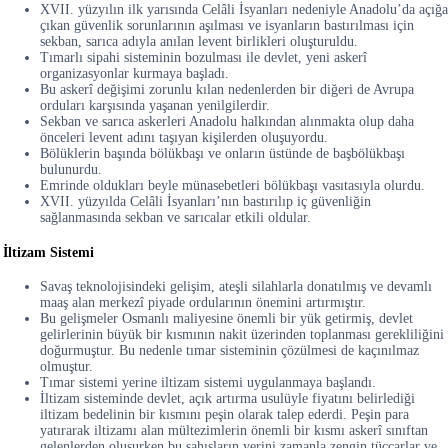
XVII. yüzyılın ilk yarısında Celâli İsyanları nedeniyle Anadolu’da açığa
çıkan güvenlik sorunlarının aşılması ve isyanların bastırılması için
sekban, sarıca adıyla anılan levent birlikleri oluşturuldu.
Tımarlı sipahi sisteminin bozulması ile devlet, yeni askerî
organizasyonlar kurmaya başladı.
Bu askerî değişimi zorunlu kılan nedenlerden bir diğeri de Avrupa
orduları karşısında yaşanan yenilgilerdir.
Sekban ve sarıca askerleri Anadolu halkından alınmakta olup daha
önceleri levent adını taşıyan kişilerden oluşuyordu.
Bölüklerin başında bölükbaşı ve onların üstünde de başbölükbaşı
bulunurdu.
Emrinde oldukları beyle münasebetleri bölükbaşı vasıtasıyla olurdu.
XVII. yüzyılda Celâli İsyanları’nın bastırılıp iç güvenliğin
sağlanmasında sekban ve sarıcalar etkili oldular.
İltizam Sistemi
Savaş teknolojisindeki gelişim, ateşli silahlarla donatılmış ve devamlı
maaş alan merkezî piyade ordularının önemini artırmıştır.
Bu gelişmeler Osmanlı maliyesine önemli bir yük getirmiş, devlet
gelirlerinin büyük bir kısmının nakit üzerinden toplanması gerekliliğini
doğurmuştur. Bu nedenle tımar sisteminin çözülmesi de kaçınılmaz
olmuştur.
Tımar sistemi yerine iltizam sistemi uygulanmaya başlandı.
İltizam sisteminde devlet, açık artırma usulüyle fiyatını belirlediği
iltizam bedelinin bir kısmını peşin olarak talep ederdi. Peşin para
yatırarak iltizamı alan mültezimlerin önemli bir kısmı askerî sınıftan
gelenlerden oluşurken bu şahısların yerini zamanla zengin tüccarlar ve