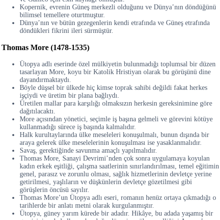
Kopernik, evrenin Güneş merkezli olduğunu ve Dünya’nın döndüğünü
bilimsel temellere oturtmuştur.
Dünya’nın ve bütün gezegenlerin kendi etrafında ve Güneş etrafında
döndükleri fikrini ileri sürmüştür.
Thomas More (1478-1535)
Ütopya adlı eserinde özel mülkiyetin bulunmadığı toplumsal bir düzen
tasarlayan More, koyu bir Katolik Hristiyan olarak bu görüşünü dine
dayandırmaktaydı.
Böyle düşsel bir ülkede hiç kimse toprak sahibi değildi fakat herkes
işçiydi ve üretim bir plana bağlıydı.
Üretilen mallar para karşılığı olmaksızın herkesin gereksinimine göre
dağıtılacaktı.
More açısından yönetici, seçimle iş başına gelmeli ve görevini kötüye
kullanmadığı sürece iş başında kalmalıdır.
Halk kurultaylarında ülke meseleleri konuşulmalı, bunun dışında bir
araya gelerek ülke meselelerinin konuşulması ise yasaklanmalıdır.
Savaş, gerektiğinde savunma amaçlı yapılmalıdır.
Thomas More, Sanayi Devrimi’nden çok sonra uygulamaya koyulan
kadın erkek eşitliği, çalışma saatlerinin sınırlandırılması, temel eğitimin
genel, parasız ve zorunlu olması, sağlık hizmetlerinin devletçe yerine
getirilmesi, yaşlıların ve düşkünlerin devletçe gözetilmesi gibi
görüşlerin öncüsü sayılır.
Thomas More’un Ütopya adlı eseri, romanın henüz ortaya çıkmadığı o
tarihlerde bir anlatı metni olarak kurgulanmıştır.
Ütopya, güney yarım kürede bir adadır. Hikâye, bu adada yaşamış bir