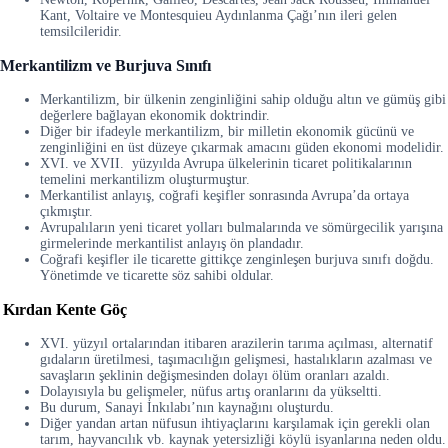
Kant, Voltaire ve Montesquieu Aydınlanma Çağı’nın ileri gelen
temsilcileridir.
Merkantilizm ve Burjuva Sınıfı
Merkantilizm, bir ülkenin zenginliğini sahip olduğu altın ve gümüş gibi
değerlere bağlayan ekonomik doktrindir.
Diğer bir ifadeyle merkantilizm, bir milletin ekonomik gücünü ve
zenginliğini en üst düzeye çıkarmak amacını güden ekonomi modelidir.
XVI. ve XVII. yüzyılda Avrupa ülkelerinin ticaret politikalarının
temelini merkantilizm oluşturmuştur.
Merkantilist anlayış, coğrafi keşifler sonrasında Avrupa’da ortaya
çıkmıştır.
Avrupalıların yeni ticaret yolları bulmalarında ve sömürgecilik yarışına
girmelerinde merkantilist anlayış ön plandadır.
Coğrafi keşifler ile ticarette gittikçe zenginleşen burjuva sınıfı doğdu.
Yönetimde ve ticarette söz sahibi oldular.
Kırdan Kente Göç
XVI. yüzyıl ortalarından itibaren arazilerin tarıma açılması, alternatif
gıdaların üretilmesi, taşımacılığın gelişmesi, hastalıkların azalması ve
savaşların şeklinin değişmesinden dolayı ölüm oranları azaldı.
Dolayısıyla bu gelişmeler, nüfus artış oranlarını da yükseltti.
Bu durum, Sanayi İnkılabı’nın kaynağını oluşturdu.
Diğer yandan artan nüfusun ihtiyaçlarını karşılamak için gerekli olan
tarım, hayvancılık vb. kaynak yetersizliği köylü isyanlarına neden oldu.