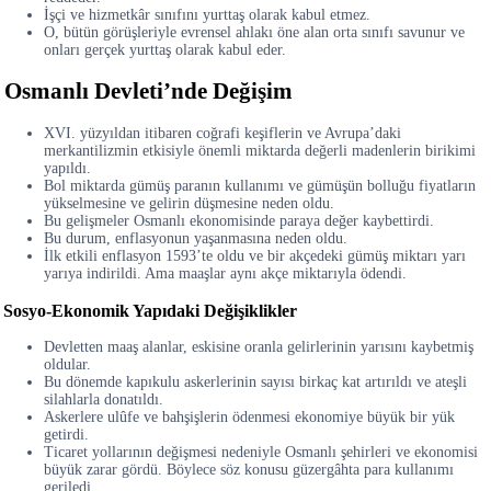
İşçi ve hizmetkâr sınıfını yurttaş olarak kabul etmez.
O, bütün görüşleriyle evrensel ahlakı öne alan orta sınıfı savunur ve
onları gerçek yurttaş olarak kabul eder.
Osmanlı Devleti’nde Değişim
XVI. yüzyıldan itibaren coğrafi keşiflerin ve Avrupa’daki
merkantilizmin etkisiyle önemli miktarda değerli madenlerin birikimi
yapıldı.
Bol miktarda gümüş paranın kullanımı ve gümüşün bolluğu fiyatların
yükselmesine ve gelirin düşmesine neden oldu.
Bu gelişmeler Osmanlı ekonomisinde paraya değer kaybettirdi.
Bu durum, enflasyonun yaşanmasına neden oldu.
İlk etkili enflasyon 1593’te oldu ve bir akçedeki gümüş miktarı yarı
yarıya indirildi. Ama maaşlar aynı akçe miktarıyla ödendi.
Sosyo-Ekonomik Yapıdaki Değişiklikler
Devletten maaş alanlar, eskisine oranla gelirlerinin yarısını kaybetmiş
oldular.
Bu dönemde kapıkulu askerlerinin sayısı birkaç kat artırıldı ve ateşli
silahlarla donatıldı.
Askerlere ulûfe ve bahşişlerin ödenmesi ekonomiye büyük bir yük
getirdi.
Ticaret yollarının değişmesi nedeniyle Osmanlı şehirleri ve ekonomisi
büyük zarar gördü. Böylece söz konusu güzergâhta para kullanımı
geriledi.