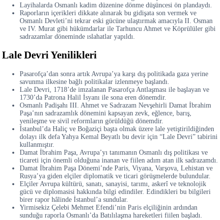
Layihalarda Osmanlı kadim düzenine dönme düşüncesi ön plandaydı.
Raporların içerikleri dikkate alınarak bu gidişata son vermek ve
Osmanlı Devleti’ni tekrar eski gücüne ulaştırmak amacıyla II. Osman
ve IV. Murat gibi hükümdarlar ile Tarhuncu Ahmet ve Köprülüler gibi
sadrazamlar döneminde ıslahatlar yapıldı.
Lale Devri Yenilikleri
Pasarofça’dan sonra artık Avrupa’ya karşı dış politikada gaza yerine
savunma ilkesine bağlı politikalar izlenmeye başlandı.
Lale Devri, 1718’de imzalanan Pasarofça Antlaşması ile başlayan ve
1730’da Patrona Halil İsyanı ile sona eren dönemdir.
Osmanlı Padişahı III. Ahmet ve Sadrazam Nevşehirli Damat İbrahim
Paşa’nın sadrazamlık dönemini kapsayan zevk, eğlence, barış,
yenileşme ve sivil reformların görüldüğü dönemdir.
İstanbul’da Haliç ve Boğaziçi başta olmak üzere lale yetiştirildiğinden
dolayı ilk defa Yahya Kemal Beyatlı bu devir için “Lale Devri” tabirini
kullanmıştır.
Damat İbrahim Paşa, Avrupa’yı tanımanın Osmanlı dış politikası ve
ticareti için önemli olduğuna inanan ve fiilen adım atan ilk sadrazamdı.
Damat İbrahim Paşa Dönemi’nde Paris, Viyana, Varşova, Lehistan ve
Rusya’ya giden elçiler diplomatik ve ticari görüşmelerde bulundular.
Elçiler Avrupa kültürü, sanatı, sanayisi, tarımı, askerî ve teknolojik
gücü ve diplomasisi hakkında bilgi edindiler. Edindikleri bu bilgileri
birer rapor hâlinde İstanbul’a sundular.
Yirmisekiz Çelebi Mehmet Efendi’nin Paris elçiliğinin ardından
sunduğu raporla Osmanlı’da Batılılaşma hareketleri fiilen başladı.