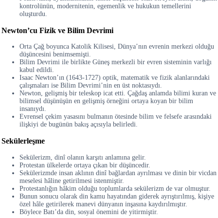
kontrolünün, modernitenin, egemenlik ve hukukun temellerini
oluşturdu.
Newton’cu Fizik ve Bilim Devrimi
Orta Çağ boyunca Katolik Kilisesi, Dünya’nın evrenin merkezi olduğu
düşüncesini benimsemişti.
Bilim Devrimi ile birlikte Güneş merkezli bir evren sisteminin varlığı
kabul edildi.
Isaac Newton’ın (1643-1727) optik, matematik ve fizik alanlarındaki
çalışmaları ise Bilim Devrimi’nin en üst noktasıydı.
Newton, gelişmiş bir teleskop icat etti. Çağdaş anlamda bilimi kuran ve
bilimsel düşünüşün en gelişmiş örneğini ortaya koyan bir bilim
insanıydı.
Evrensel çekim yasasını bulmanın ötesinde bilim ve felsefe arasındaki
ilişkiyi de bugünün bakış açısıyla belirledi.
Sekülerleşme
Sekülerizm, dinî olanın karşıtı anlamına gelir.
Protestan ülkelerde ortaya çıkan bir düşüncedir.
Sekülerizmde insan aklının dinî bağlardan ayrılması ve dinin bir vicdan
meselesi hâline getirilmesi istenmiştir.
Protestanlığın hâkim olduğu toplumlarda sekülerizm de var olmuştur.
Bunun sonucu olarak din kamu hayatından giderek ayrıştırılmış, kişiye
özel hâle getirilerek manevi dünyanın inşasına kaydırılmıştır.
Böylece Batı’da din, sosyal önemini de yitirmiştir.