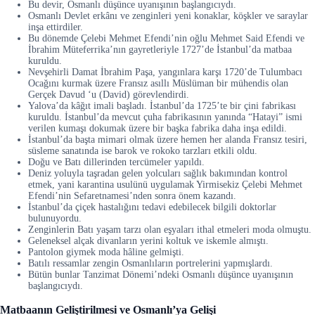
Bu devir, Osmanlı düşünce uyanışının başlangıcıydı.
Osmanlı Devlet erkânı ve zenginleri yeni konaklar, köşkler ve saraylar
inşa ettirdiler.
Bu dönemde Çelebi Mehmet Efendi’nin oğlu Mehmet Said Efendi ve
İbrahim Müteferrika’nın gayretleriyle 1727’de İstanbul’da matbaa
kuruldu.
Nevşehirli Damat İbrahim Paşa, yangınlara karşı 1720’de Tulumbacı
Ocağını kurmak üzere Fransız asıllı Müslüman bir mühendis olan
Gerçek Davud ‘u (David) görevlendirdi.
Yalova’da kâğıt imali başladı. İstanbul’da 1725’te bir çini fabrikası
kuruldu. İstanbul’da mevcut çuha fabrikasının yanında “Hatayi” ismi
verilen kumaşı dokumak üzere bir başka fabrika daha inşa edildi.
İstanbul’da başta mimari olmak üzere hemen her alanda Fransız tesiri,
süsleme sanatında ise barok ve rokoko tarzları etkili oldu.
Doğu ve Batı dillerinden tercümeler yapıldı.
Deniz yoluyla taşradan gelen yolcuları sağlık bakımından kontrol
etmek, yani karantina usulünü uygulamak Yirmisekiz Çelebi Mehmet
Efendi’nin Sefaretnamesi’nden sonra önem kazandı.
İstanbul’da çiçek hastalığını tedavi edebilecek bilgili doktorlar
bulunuyordu.
Zenginlerin Batı yaşam tarzı olan eşyaları ithal etmeleri moda olmuştu.
Geleneksel alçak divanların yerini koltuk ve iskemle almıştı.
Pantolon giymek moda hâline gelmişti.
Batılı ressamlar zengin Osmanlıların portrelerini yapmışlardı.
Bütün bunlar Tanzimat Dönemi’ndeki Osmanlı düşünce uyanışının
başlangıcıydı.
Matbaanın Geliştirilmesi ve Osmanlı’ya Gelişi