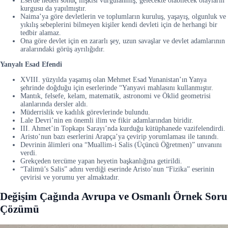
Eserde neden sonuç ilişkisi vurgulanmış, gelecekte olabilecek olayların
kurgusu da yapılmıştır.
Naima’ya göre devletlerin ve toplumların kuruluş, yaşayış, olgunluk ve
yıkılış sebeplerini bilmeyen kişiler kendi devleti için de herhangi bir
tedbir alamaz.
Ona göre devlet için en zararlı şey, uzun savaşlar ve devlet adamlarının
aralarındaki görüş ayrılığıdır.
Yanyalı Esad Efendi
XVIII. yüzyılda yaşamış olan Mehmet Esad Yunanistan’ın Yanya
şehrinde doğduğu için eserlerinde “Yanyavi mahlasını kullanmıştır.
Mantık, felsefe, kelam, matematik, astronomi ve Öklid geometrisi
alanlarında dersler aldı.
Müderrislik ve kadılık görevlerinde bulundu.
Lale Devri’nin en önemli ilim ve fikir adamlarından biridir.
III. Ahmet’in Topkapı Sarayı’nda kurduğu kütüphanede vazifelendirdi.
Aristo’nun bazı eserlerini Arapça’ya çevirip yorumlaması ile tanındı.
Devrinin âlimleri ona “Muallim-i Salis (Üçüncü Öğretmen)” unvanını
verdi.
Grekçeden tercüme yapan heyetin başkanlığına getirildi.
“Talimü’s Salis” adını verdiği eserinde Aristo’nun “Fizika” eserinin
çevirisi ve yorumu yer almaktadır.
Değişim Çağında Avrupa ve Osmanlı Örnek Soru
Çözümü