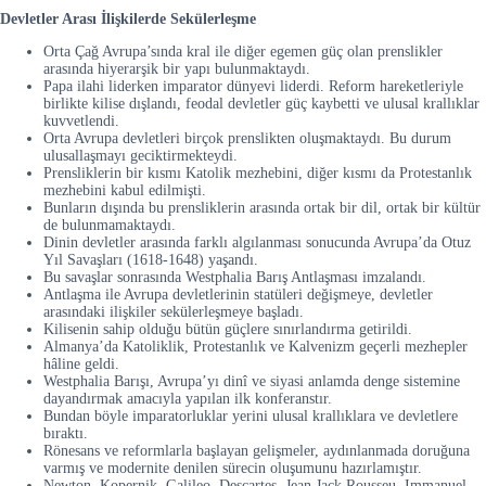
Devletler Arası İlişkilerde Sekülerleşme
Orta Çağ Avrupa’sında kral ile diğer egemen güç olan prenslikler
arasında hiyerarşik bir yapı bulunmaktaydı.
Papa ilahi liderken imparator dünyevi liderdi. Reform hareketleriyle
birlikte kilise dışlandı, feodal devletler güç kaybetti ve ulusal krallıklar
kuvvetlendi.
Orta Avrupa devletleri birçok prenslikten oluşmaktaydı. Bu durum
ulusallaşmayı geciktirmekteydi.
Prensliklerin bir kısmı Katolik mezhebini, diğer kısmı da Protestanlık
mezhebini kabul edilmişti.
Bunların dışında bu prensliklerin arasında ortak bir dil, ortak bir kültür
de bulunmamaktaydı.
Dinin devletler arasında farklı algılanması sonucunda Avrupa’da Otuz
Yıl Savaşları (1618-1648) yaşandı.
Bu savaşlar sonrasında Westphalia Barış Antlaşması imzalandı.
Antlaşma ile Avrupa devletlerinin statüleri değişmeye, devletler
arasındaki ilişkiler sekülerleşmeye başladı.
Kilisenin sahip olduğu bütün güçlere sınırlandırma getirildi.
Almanya’da Katoliklik, Protestanlık ve Kalvenizm geçerli mezhepler
hâline geldi.
Westphalia Barışı, Avrupa’yı dinî ve siyasi anlamda denge sistemine
dayandırmak amacıyla yapılan ilk konferanstır.
Bundan böyle imparatorluklar yerini ulusal krallıklara ve devletlere
bıraktı.
Rönesans ve reformlarla başlayan gelişmeler, aydınlanmada doruğuna
varmış ve modernite denilen sürecin oluşumunu hazırlamıştır.
Newton, Kopernik, Galileo, Descartes, Jean Jack Rousseu, Immanuel