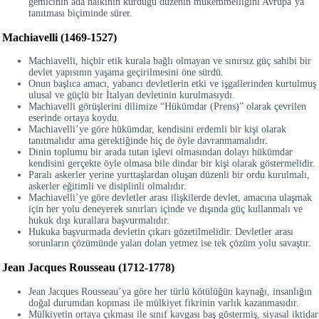
gemicinin ada halkının kurduğu düzenin mükemmelliğini Avrupa’ya
tanıtması biçiminde sürer.
Machiavelli (1469-1527)
Machiavelli, hiçbir etik kurala bağlı olmayan ve sınırsız güç sahibi bir
devlet yapısının yaşama geçirilmesini öne sürdü.
Onun başlıca amacı, yabancı devletlerin etki ve işgallerinden kurtulmuş
ulusal ve güçlü bir İtalyan devletinin kurulmasıydı.
Machiavelli görüşlerini dilimize “Hükümdar (Prens)” olarak çevrilen
eserinde ortaya koydu.
Machiavelli’ye göre hükümdar, kendisini erdemli bir kişi olarak
tanıtmalıdır ama gerektiğinde hiç de öyle davranmamalıdır.
Dinin toplumu bir arada tutan işlevi olmasından dolayı hükümdar
kendisini gerçekte öyle olmasa bile dindar bir kişi olarak göstermelidir.
Paralı askerler yerine yurttaşlardan oluşan düzenli bir ordu kurulmalı,
askerler eğitimli ve disiplinli olmalıdır.
Machiavelli’ye göre devletler arası ilişkilerde devlet, amacına ulaşmak
için her yolu deneyerek sınırları içinde ve dışında güç kullanmalı ve
hukuk dışı kurallara başvurmalıdır.
Hukuka başvurmada devletin çıkarı gözetilmelidir. Devletler arası
sorunların çözümünde yalan dolan yetmez ise tek çözüm yolu savaştır.
Jean Jacques Rousseau (1712-1778)
Jean Jacques Rousseau’ya göre her türlü kötülüğün kaynağı, insanlığın
doğal durumdan kopması ile mülkiyet fikrinin varlık kazanmasıdır.
Mülkiyetin ortaya çıkması ile sınıf kavgası baş göstermiş, siyasal iktidar