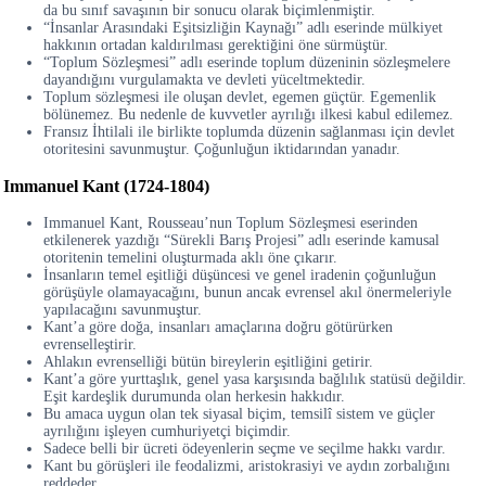
da bu sınıf savaşının bir sonucu olarak biçimlenmiştir.
“İnsanlar Arasındaki Eşitsizliğin Kaynağı” adlı eserinde mülkiyet
hakkının ortadan kaldırılması gerektiğini öne sürmüştür.
“Toplum Sözleşmesi” adlı eserinde toplum düzeninin sözleşmelere
dayandığını vurgulamakta ve devleti yüceltmektedir.
Toplum sözleşmesi ile oluşan devlet, egemen güçtür. Egemenlik
bölünemez. Bu nedenle de kuvvetler ayrılığı ilkesi kabul edilemez.
Fransız İhtilali ile birlikte toplumda düzenin sağlanması için devlet
otoritesini savunmuştur. Çoğunluğun iktidarından yanadır.
Immanuel Kant (1724-1804)
Immanuel Kant, Rousseau’nun Toplum Sözleşmesi eserinden
etkilenerek yazdığı “Sürekli Barış Projesi” adlı eserinde kamusal
otoritenin temelini oluşturmada aklı öne çıkarır.
İnsanların temel eşitliği düşüncesi ve genel iradenin çoğunluğun
görüşüyle olamayacağını, bunun ancak evrensel akıl önermeleriyle
yapılacağını savunmuştur.
Kant’a göre doğa, insanları amaçlarına doğru götürürken
evrenselleştirir.
Ahlakın evrenselliği bütün bireylerin eşitliğini getirir.
Kant’a göre yurttaşlık, genel yasa karşısında bağlılık statüsü değildir.
Eşit kardeşlik durumunda olan herkesin hakkıdır.
Bu amaca uygun olan tek siyasal biçim, temsilî sistem ve güçler
ayrılığını işleyen cumhuriyetçi biçimdir.
Sadece belli bir ücreti ödeyenlerin seçme ve seçilme hakkı vardır.
Kant bu görüşleri ile feodalizmi, aristokrasiyi ve aydın zorbalığını
reddeder.