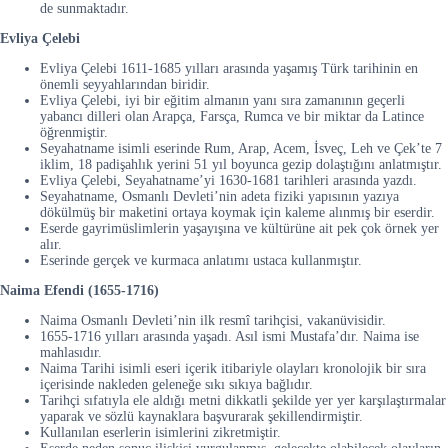
de sunmaktadır.
Evliya Çelebi
Evliya Çelebi 1611-1685 yılları arasında yaşamış Türk tarihinin en
önemli seyyahlarından biridir.
Evliya Çelebi, iyi bir eğitim almanın yanı sıra zamanının geçerli
yabancı dilleri olan Arapça, Farsça, Rumca ve bir miktar da Latince
öğrenmiştir.
Seyahatname isimli eserinde Rum, Arap, Acem, İsveç, Leh ve Çek’te 7
iklim, 18 padişahlık yerini 51 yıl boyunca gezip dolaştığını anlatmıştır.
Evliya Çelebi, Seyahatname’yi 1630-1681 tarihleri arasında yazdı.
Seyahatname, Osmanlı Devleti’nin adeta fiziki yapısının yazıya
dökülmüş bir maketini ortaya koymak için kaleme alınmış bir eserdir.
Eserde gayrimüslimlerin yaşayışına ve kültürüne ait pek çok örnek yer
alır.
Eserinde gerçek ve kurmaca anlatımı ustaca kullanmıştır.
Naima Efendi (1655-1716)
Naima Osmanlı Devleti’nin ilk resmî tarihçisi, vakanüvisidir.
1655-1716 yılları arasında yaşadı. Asıl ismi Mustafa’dır. Naima ise
mahlasıdır.
Naima Tarihi isimli eseri içerik itibariyle olayları kronolojik bir sıra
içerisinde nakleden geleneğe sıkı sıkıya bağlıdır.
Tarihçi sıfatıyla ele aldığı metni dikkatli şekilde yer yer karşılaştırmalar
yaparak ve sözlü kaynaklara başvurarak şekillendirmiştir.
Kullanılan eserlerin isimlerini zikretmiştir.