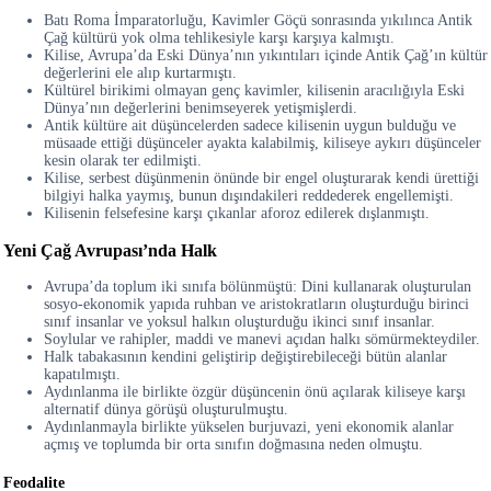
Batı Roma İmparatorluğu, Kavimler Göçü sonrasında yıkılınca Antik
Çağ kültürü yok olma tehlikesiyle karşı karşıya kalmıştı.
Kilise, Avrupa’da Eski Dünya’nın yıkıntıları içinde Antik Çağ’ın kültür
değerlerini ele alıp kurtarmıştı.
Kültürel birikimi olmayan genç kavimler, kilisenin aracılığıyla Eski
Dünya’nın değerlerini benimseyerek yetişmişlerdi.
Antik kültüre ait düşüncelerden sadece kilisenin uygun bulduğu ve
müsaade ettiği düşünceler ayakta kalabilmiş, kiliseye aykırı düşünceler
kesin olarak ter edilmişti.
Kilise, serbest düşünmenin önünde bir engel oluşturarak kendi ürettiği
bilgiyi halka yaymış, bunun dışındakileri reddederek engellemişti.
Kilisenin felsefesine karşı çıkanlar aforoz edilerek dışlanmıştı.
Yeni Çağ Avrupası’nda Halk
Avrupa’da toplum iki sınıfa bölünmüştü: Dini kullanarak oluşturulan
sosyo-ekonomik yapıda ruhban ve aristokratların oluşturduğu birinci
sınıf insanlar ve yoksul halkın oluşturduğu ikinci sınıf insanlar.
Soylular ve rahipler, maddi ve manevi açıdan halkı sömürmekteydiler.
Halk tabakasının kendini geliştirip değiştirebileceği bütün alanlar
kapatılmıştı.
Aydınlanma ile birlikte özgür düşüncenin önü açılarak kiliseye karşı
alternatif dünya görüşü oluşturulmuştu.
Aydınlanmayla birlikte yükselen burjuvazi, yeni ekonomik alanlar
açmış ve toplumda bir orta sınıfın doğmasına neden olmuştu.
Feodalite