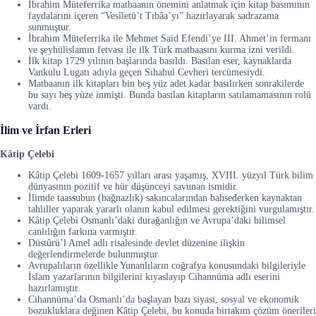
İbrahim Müteferrika matbaanın önemini anlatmak için kitap basımının
faydalarını içeren “Vesîletü’t Tıbâa’yı” hazırlayarak sadrazama
sunmuştur.
İbrahim Müteferrika ile Mehmet Said Efendi’ye III. Ahmet’in fermanı
ve şeyhülislamın fetvası ile ilk Türk matbaasını kurma izni verildi.
İlk kitap 1729 yılının başlarında basıldı. Basılan eser, kaynaklarda
Vankulu Lugatı adıyla geçen Sıhahul Cevheri tercümesiydi.
Matbaanın ilk kitapları bin beş yüz adet kadar basılırken sonrakilerde
bu sayı beş yüze inmişti. Bunda basılan kitapların satılamamasının rolü
vardı.
İlim ve İrfan Erleri
Kâtip Çelebi
Kâtip Çelebi 1609-1657 yılları arası yaşamış, XVIII. yüzyıl Türk bilim
dünyasının pozitif ve hür düşünceyi savunan ismidir.
İlimde taassubun (bağnazlık) sakıncalarından bahsederken kaynaktan
tahliller yaparak yararlı olanın kabul edilmesi gerektiğini vurgulamıştır.
Kâtip Çelebi Osmanlı’daki durağanlığın ve Avrupa’daki bilimsel
canlılığın farkına varmıştır.
Düstûrü’l Amel adlı risalesinde devlet düzenine ilişkin
değerlendirmelerde bulunmuştur.
Avrupalıların özellikle Yunanlıların coğrafya konusundaki bilgileriyle
İslam yazarlarının bilgilerini kıyaslayıp Cihannüma adlı eserini
hazırlamıştır.
Cihannüma’da Osmanlı’da başlayan bazı siyasi, sosyal ve ekonomik
bozukluklara değinen Kâtip Çelebi, bu konuda birtakım çözüm önerileri