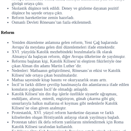
görüşü ortaya çıktı.
Skolastik düşünce terk edildi. Deney ve gözleme dayanan pozitif
düşünce bu sayede ortaya çıktı.
Reform hareketlerine zemin hazırladı.
Osmanlı Devleti Rönesans’tan fazla etkilenmedi.
Reform
Yeniden düzenleme anlamına gelen reform, Yeni Çağ başlarında
Avrupa’da meydana gelen dinî düzenlemeleri ifade etmektedir.
XVI. yüzyılda Katolik mezhebindeki bozulmalarla ilk olarak
Almanya’da başlayan reform, diğer Avrupa ülkelerine de yayılmıştır.
Reformu başlatan kişi, Katolik Kilisesi’ni eleştiren fikirleriyle öne
çıkan Alman din adamı Martin Luther’dir.
Nedenleri: Matbaanın geliştirilmesi, Rönesans’ın etkisi ve Katolik
Kilisesi’nde ortaya çıkan bozulmalardır.
Matbaa sayesinde kitap basımı ve okuryazarlık oranı arttı.
İncil’in farklı dillere çevrilip basılmasıyla din adamlarınca ifade edilen
konuların çoğunun İncil’de olmadığı anlaşıldı.
Katolik Kilisesi’nin din dışı işlerle özellikle siyasetle uğraşması,
endüljans, aforoz, enterdi, engizisyon, günah çıkarma gibi güç
unsurlarıyla halkın mallarına el koyması gibi nedenlerle Katolik
Kilisesi’ne olan güven azalmıştır.
Protestanlık, XVI. yüzyıl reform hareketine dayanan ve farklı
kiliselerden oluşan Hristiyanlık anlayışı olarak yayılmaya başladı.
Protestan tabiri ilk defa reform yanlılarını nitelendirmek için Roma
Katolik Kilisesi tarafından kullanıldı.