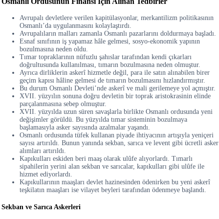
Osmanlı Ordusunun Finansı İçin Alınan Tedbirler
Avrupalı devletlere verilen kapitülasyonlar, merkantilizm politikasının
Osmanlı’da uygulanmasını kolaylaştırdı.
Avrupalıların malları zamanla Osmanlı pazarlarını doldurmaya başladı.
Esnaf sınıfının iş yapamaz hâle gelmesi, sosyo-ekonomik yapının
bozulmasına neden oldu.
Tımar topraklarının nüfuzlu şahıslar tarafından kendi çıkarları
doğrultusunda kullanılması, tımarın bozulmasına neden olmuştur.
Ayrıca dirliklerin askerî hizmetle değil, para ile satın alınabilen birer
geçim kapısı hâline gelmesi de tımarın bozulmasını hızlandırmıştır.
Bu durum Osmanlı Devleti’nde askerî ve mali gerilemeye yol açmıştır.
XVII. yüzyılın sonuna doğru devletin bir toprak aristokrasinin elinde
parçalanmasına sebep olmuştur.
XVII. yüzyılda uzun süren savaşlarla birlikte Osmanlı ordusunda yeni
değişimler görüldü. Bu yüzyılda tımar sisteminin bozulmaya
başlamasıyla asker sayısında azalmalar yaşandı.
Osmanlı ordusunda tüfek kullanan piyade ihtiyacının artışıyla yeniçeri
sayısı artırıldı. Bunun yanında sekban, sarıca ve levent gibi ücretli asker
alımları artırıldı.
Kapıkulları eskiden beri maaş olarak ulûfe alıyorlardı. Tımarlı
sipahilerin yerini alan sekban ve sarıcalar, kapıkulları gibi ulûfe ile
hizmet ediyorlardı.
Kapıkullarının maaşları devlet hazinesinden ödenirken bu yeni askerî
teşkilatın maaşları ise vilayet beyleri tarafından ödenmeye başlandı.
Sekban ve Sarıca Askerleri