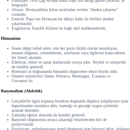
Endüljans: Orta Çağ Avrupa’sında Papa’nın sattığı günah çıkarma, af
belgesidir.
Aforoz: Hristiyanlıkta kilise tarafından verilen “dinden çıkarma”
cezasıdır.
Enterdi: Papa’nın Hristiyan bir ülkeyi halkı ile birlikte dinden
çıkarmasıdır.
Engizisyon: Katolik Kilisesi’ne bağlı dinî mahkemelerdir.
Hümanizm
İnsanı değer kabul eden, onu her şeyin ölçütü olarak tanımlayan,
insanın doğasını, yeteneklerini, sınırlarını veya ilgilerini konu edinen
bir felsefi akımdır.
Edebiyat, bilim ve sanat alanlarında ortaya çıktı. Heykel ve mimaride
de kendini gösterdi.
Rönesans’ın doğmasında hümanist düşüncenin etkisi büyük oldu.
Önemli temsilcileri Dante, Petrarca, Montaigne, Erasmus ve
Cervantes’tir.
Rasyonalizm (Akılcılık)
Gerçeklerle ilgisi kopmuş birtakım dogmatik düşünce kalıplarının içine
hapsolmadan sorunlara akla, mantığa ve gerçeğe uygun çözümler
aramak demektir.
Zamanla eğitim alanında da kendini gösterdi.
Rasyonel düşüncenin ortaya çıkardığı felsefelerden biri de
pozitivizmdir.
Pozitivizm, aydınlanmanın temel düşüncesi olan bireysel aklın, doğanın