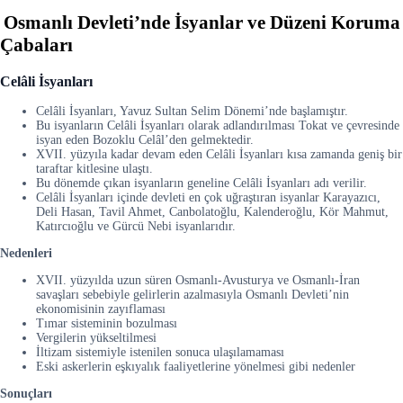
Osmanlı Devleti’nde İsyanlar ve Düzeni Koruma
Çabaları
Celâli İsyanları
Celâli İsyanları, Yavuz Sultan Selim Dönemi’nde başlamıştır.
Bu isyanların Celâli İsyanları olarak adlandırılması Tokat ve çevresinde
isyan eden Bozoklu Celâl’den gelmektedir.
XVII. yüzyıla kadar devam eden Celâli İsyanları kısa zamanda geniş bir
taraftar kitlesine ulaştı.
Bu dönemde çıkan isyanların geneline Celâli İsyanları adı verilir.
Celâli İsyanları içinde devleti en çok uğraştıran isyanlar Karayazıcı,
Deli Hasan, Tavil Ahmet, Canbolatoğlu, Kalenderoğlu, Kör Mahmut,
Katırcıoğlu ve Gürcü Nebi isyanlarıdır.
Nedenleri
XVII. yüzyılda uzun süren Osmanlı-Avusturya ve Osmanlı-İran
savaşları sebebiyle gelirlerin azalmasıyla Osmanlı Devleti’nin
ekonomisinin zayıflaması
Tımar sisteminin bozulması
Vergilerin yükseltilmesi
İltizam sistemiyle istenilen sonuca ulaşılamaması
Eski askerlerin eşkıyalık faaliyetlerine yönelmesi gibi nedenler
Sonuçları