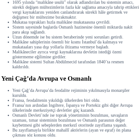
1695 yılında “malikâne usulü” olarak adlandırılan bu sistemin amacı,
sürekli değişen mültezimlerin fazla kâr sağlama amacıyla tahrip ettikleri
vergi kaynaklarını yeniden canlandırarak sürekli hâle getirmek ve
değişmez bir mültezime bırakmaktır.
Mukataa toprakları hızla malikâne mukataasına çevrildi.
Sistem sayesinde başlarda Osmanlı hazinesine önemli miktarda nakit
para akışı sağlandı.
Uzun dönemde ise bu sistem beraberinde yeni sorunları getirdi.
Malikâne sahiplerinin önemli bir kısmı İstanbul’da kalmaya ve
mukataaları yasa dışı yollarla iltizama vermeye başladı.
Malikâneciler ayrıca vergi kaynaklarına devletin istediği özeni
göstermeme eğilimine girdiler.
Malikâne sistemi Sultan Abdülmecid tarafından 1840’ta resmen
kaldırıldı.
Yeni Çağ’da Avrupa ve Osmanlı
Yeni Çağ’da Avrupa’da feodalite rejiminin yıkılmasıyla monarşiler
kuruldu.
Fransa, feodalitenin yıkıldığı ülkelerden biri oldu.
Fransa’nın ardından İngiltere, İspanya ve Portekiz gibi diğer Avrupa
ülkelerinde merkeziyetçi devletler güç kazandı.
Osmanlı Devleti’nde ise toprak yönetiminin bozulması, savaşların
uzaması, tımar sisteminin bozulması ve Osmanlı parasının değer
kaybetmesi gibi sebeplerden merkezî otoritede zayıflama yaşandı.
Bu zayıflamayla birlikte mahallî aktörlerin (ayan ve eşraf) ön plana
çıkması söz konusu oldu.