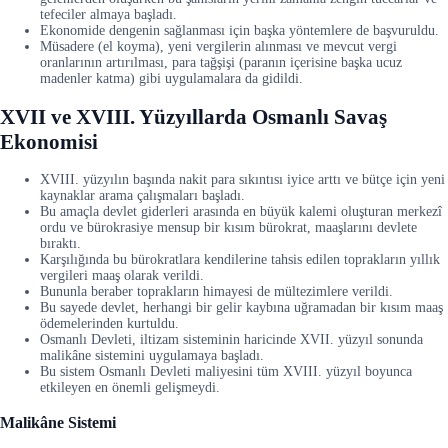
tefeciler almaya başladı.
Ekonomide dengenin sağlanması için başka yöntemlere de başvuruldu.
Müsadere (el koyma), yeni vergilerin alınması ve mevcut vergi
oranlarının artırılması, para tağşişi (paranın içerisine başka ucuz
madenler katma) gibi uygulamalara da gidildi.
XVII ve XVIII. Yüzyıllarda Osmanlı Savaş
Ekonomisi
XVIII. yüzyılın başında nakit para sıkıntısı iyice arttı ve bütçe için yeni
kaynaklar arama çalışmaları başladı.
Bu amaçla devlet giderleri arasında en büyük kalemi oluşturan merkezî
ordu ve bürokrasiye mensup bir kısım bürokrat, maaşlarını devlete
bıraktı.
Karşılığında bu bürokratlara kendilerine tahsis edilen toprakların yıllık
vergileri maaş olarak verildi.
Bununla beraber toprakların himayesi de mültezimlere verildi.
Bu sayede devlet, herhangi bir gelir kaybına uğramadan bir kısım maaş
ödemelerinden kurtuldu.
Osmanlı Devleti, iltizam sisteminin haricinde XVII. yüzyıl sonunda
malikâne sistemini uygulamaya başladı.
Bu sistem Osmanlı Devleti maliyesini tüm XVIII. yüzyıl boyunca
etkileyen en önemli gelişmeydi.
Malikâne Sistemi