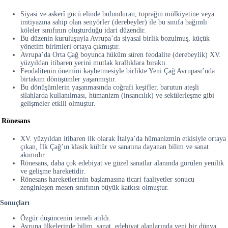
Siyasi ve askerî gücü elinde bulunduran, toprağın mülkiyetine veya
imtiyazına sahip olan senyörler (derebeyler) ile bu sınıfa bağımlı
köleler sınıfının oluşturduğu idari düzendir.
Bu düzenin kuruluşuyla Avrupa’da siyasal birlik bozulmuş, küçük
yönetim birimleri ortaya çıkmıştır.
Avrupa’da Orta Çağ boyunca hüküm süren feodalite (derebeylik) XV.
yüzyıldan itibaren yerini mutlak krallıklara bıraktı.
Feodalitenin önemini kaybetmesiyle birlikte Yeni Çağ Avrupası’nda
birtakım dönüşümler yaşanmıştır.
Bu dönüşümlerin yaşanmasında coğrafi keşifler, barutun ateşli
silahlarda kullanılması, hümanizm (insancılık) ve sekülerleşme gibi
gelişmeler etkili olmuştur.
Rönesans
XV. yüzyıldan itibaren ilk olarak İtalya’da hümanizmin etkisiyle ortaya
çıkan, İlk Çağ’ın klasik kültür ve sanatına dayanan bilim ve sanat
akımıdır.
Rönesans, daha çok edebiyat ve güzel sanatlar alanında görülen yenilik
ve gelişme hareketidir.
Rönesans hareketlerinin başlamasına ticari faaliyetler sonucu
zenginleşen mesen sınıfının büyük katkısı olmuştur.
Sonuçları
Özgür düşüncenin temeli atıldı.
Avrupa ülkelerinde bilim, sanat, edebiyat alanlarında yeni bir dünya