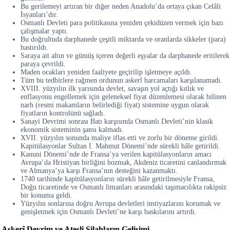
Bu gerilemeyi artıran bir diğer neden Anadolu’da ortaya çıkan Celâli
İsyanları’dır.
Osmanlı Devleti para politikasına yeniden çekidüzen vermek için bazı
çalışmalar yaptı.
Bu doğrultuda darphanede çeşitli miktarda ve oranlarda sikkeler (para)
bastırıldı.
Saraya ait altın ve gümüş içeren değerli eşyalar da darphanede eritilerek
paraya çevrildi.
Maden ocakları yeniden faaliyete geçirilip işletmeye açıldı.
Tüm bu tedbirlere rağmen ordunun askerî harcamaları karşılanamadı.
XVIII. yüzyılın ilk yarısında devlet, savaşın yol açtığı kıtlık ve
enflasyonu engellemek için geleneksel fiyat düzenlemesi olarak bilinen
narh (resmi makamların belirlediği fiyat) sistemine uygun olarak
fiyatların kontrolünü sağladı.
Sanayi Devrimi sonrası Batı karşısında Osmanlı Devleti’nin klasik
ekonomik sisteminin şansı kalmadı.
XVII. yüzyılın sonunda maliye iflas etti ve zorlu bir döneme girildi.
Kapitülasyonlar Sultan I. Mahmut Dönemi’nde sürekli hâle getirildi.
Kanuni Dönemi’nde de Fransa’ya verilen kapitülasyonların amacı
Avrupa’da Hristiyan birliğini bozmak, Akdeniz ticaretini canlandırmak
ve Almanya’ya karşı Fransa’nın desteğini kazanmaktı.
1740 tarihinde kapitülasyonların sürekli hâle getirilmesiyle Fransa,
Doğu ticaretinde ve Osmanlı limanları arasındaki taşımacılıkta rakipsiz
bir konuma geldi.
Yüzyılın sonlarına doğru Avrupa devletleri imtiyazlarını korumak ve
genişletmek için Osmanlı Devleti’ne karşı baskılarını artırdı.
Askerî Devrim ve Ateşli Silahların Gelişimi