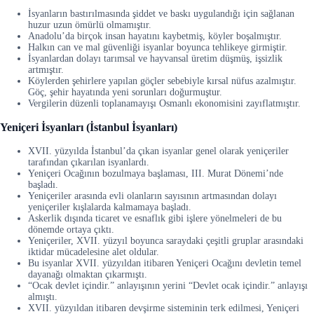
İsyanların bastırılmasında şiddet ve baskı uygulandığı için sağlanan
huzur uzun ömürlü olmamıştır.
Anadolu’da birçok insan hayatını kaybetmiş, köyler boşalmıştır.
Halkın can ve mal güvenliği isyanlar boyunca tehlikeye girmiştir.
İsyanlardan dolayı tarımsal ve hayvansal üretim düşmüş, işsizlik
artmıştır.
Köylerden şehirlere yapılan göçler sebebiyle kırsal nüfus azalmıştır.
Göç, şehir hayatında yeni sorunları doğurmuştur.
Vergilerin düzenli toplanamayışı Osmanlı ekonomisini zayıflatmıştır.
Yeniçeri İsyanları (İstanbul İsyanları)
XVII. yüzyılda İstanbul’da çıkan isyanlar genel olarak yeniçeriler
tarafından çıkarılan isyanlardı.
Yeniçeri Ocağının bozulmaya başlaması, III. Murat Dönemi’nde
başladı.
Yeniçeriler arasında evli olanların sayısının artmasından dolayı
yeniçeriler kışlalarda kalmamaya başladı.
Askerlik dışında ticaret ve esnaflık gibi işlere yönelmeleri de bu
dönemde ortaya çıktı.
Yeniçeriler, XVII. yüzyıl boyunca saraydaki çeşitli gruplar arasındaki
iktidar mücadelesine alet oldular.
Bu isyanlar XVII. yüzyıldan itibaren Yeniçeri Ocağını devletin temel
dayanağı olmaktan çıkarmıştı.
“Ocak devlet içindir.” anlayışının yerini “Devlet ocak içindir.” anlayışı
almıştı.
XVII. yüzyıldan itibaren devşirme sisteminin terk edilmesi, Yeniçeri