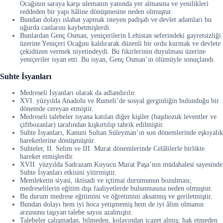
Ocağının saraya karşı ulemanın yanında yer almasına ve yenilikleri
reddeden bir yapı hâline dönüşmesine neden olmuştur.
Bundan dolayı ıslahat yapmak isteyen padişah ve devlet adamları bu
uğurda canlarını kaybetmişlerdi.
Bunlardan Genç Osman, yeniçerilerin Lehistan seferindeki gayretsizliği
üzerine Yeniçeri Ocağını kaldırarak düzenli bir ordu kurmak ve devlete
çekidüzen vermek niyetindeydi. Bu fikirlerinin duyulması üzerine
yeniçeriler isyan etti. Bu isyan, Genç Osman’ın ölümüyle sonuçlandı.
Suhte İsyanları
Medreseli İsyanları olarak da adlandırılır.
XVI. yüzyılda Anadolu ve Rumeli’de sosyal gerginliğin bulunduğu bir
dönemde cereyan etmiştir.
Medreseli talebeler isyana katılan diğer kişiler (başıbozuk leventler ve
çiftbozanlar) tarafından kışkırtılıp tahrik edilmiştir.
Suhte İsyanları, Kanuni Sultan Süleyman’ın son dönemlerinde eşkıyalık
hareketlerine dönüşmüştür.
Suhteler, II. Selim ve III. Murat dönemlerinde Celâlilerle birlikte
hareket etmişlerdir.
XVII. yüzyılda Sadrazam Kuyucu Murat Paşa’nın müdahalesi sayesinde
Suhte İsyanları etkisini yitirmiştir.
Memleketin siyasi, iktisadi ve içtimai durumunun bozulması;
medreselilerin eğitim dışı faaliyetlerde bulunmasına neden olmuştur.
Bu durum medrese eğitimini ve öğretimini aksatmış ve geriletmiştir.
Bundan dolayı hem iyi hoca yetişmemiş hem de iyi âlim olmanın
arzusunu taşıyan talebe sayısı azalmıştır.
Talebeler çalışmadan, bilmeden, kolayından icazet almış; hak etmeden