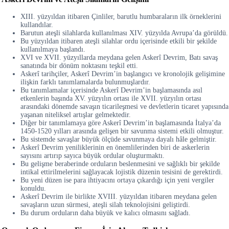
XIII. yüzyıldan itibaren Çinliler, barutlu humbaraların ilk örneklerini
kullandılar.
Barutun ateşli silahlarda kullanılması XIV. yüzyılda Avrupa’da görüldü.
Bu yüzyıldan itibaren ateşli silahlar ordu içerisinde etkili bir şekilde
kullanılmaya başlandı.
XVI ve XVII. yüzyıllarda meydana gelen Askerî Devrim, Batı savaş
sanatında bir dönüm noktasını teşkil etti.
Askerî tarihçiler, Askerî Devrim’in başlangıcı ve kronolojik gelişimine
ilişkin farklı tanımlamalarda bulunmuşlardır.
Bu tanımlamalar içerisinde Askerî Devrim’in başlamasında asıl
etkenlerin başında XV. yüzyılın ortası ile XVII. yüzyılın ortası
arasındaki dönemde savaşın ticarileşmesi ve devletlerin ticaret yapısında
yaşanan niteliksel artışlar gelmektedir.
Diğer bir tanımlamaya göre Askerî Devrim’in başlamasında İtalya’da
1450-1520 yılları arasında gelişen bir savunma sistemi etkili olmuştur.
Bu sistemde savaşlar büyük ölçüde savunmaya dayalı hâle gelmiştir.
Askerî Devrim yeniliklerinin en önemlilerinden biri de askerlerin
sayısını artırıp sayıca büyük ordular oluşturmaktı.
Bu gelişme beraberinde orduların beslenmesini ve sağlıklı bir şekilde
intikal ettirilmelerini sağlayacak lojistik düzenin tesisini de gerektirdi.
Bu yeni düzen ise para ihtiyacını ortaya çıkardığı için yeni vergiler
konuldu.
Askerî Devrim ile birlikte XVIII. yüzyıldan itibaren meydana gelen
savaşların uzun sürmesi, ateşli silah teknolojisini geliştirdi.
Bu durum orduların daha büyük ve kalıcı olmasını sağladı.