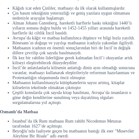
Kâğıdı icat eden Çinliler, matbaayı da ilk olarak kullanmışlardır.
Çin basım tekniğinin yetersizliği ve geniş yazılara uygun olmaması
nedeniyle arayışlar başlamıştı.
Alman Johann Gutenberg, hareketli harflerle baskı tekniğini 1440’lı
yılların sonuna doğru buldu ve 1452-1455 yılları arasında hareketli
harflerle iki ciltlik İncil basıldı.
Avrupa’da kâğıt ve matbaa kullanılınca düşünce ve bilgi hızla yayıldı.
Rönesans’ın doğuşu ve yayılışı matbaanın icadıyla yakından ilgiliydi.
Matbaanın icadının en önemli sonuçlarından biri de İncil’in değişik
dillere çevrilip çok sayıda basılmasıydı.
İlk kez bir rahibin liderliğine gerek kalmadan İncil’i okuyanlar artık
kiliseyi eleştirebilecek düzeydeydiler.
İncil’de anlatılanlarla kilisenin anlattığı dinin aynı olmadığı sonucuna
varanlar, matbaayı kullanarak eleştirileriyle reformun hazırlanması ve
Protestanlığın oluşumunda öncü olmuştur.
Matbaanın kullanılmasıyla kütüphanelerin sayısı artmış, kitaplar
kiliselerin tekelinde olmaktan çıkmıştır.
Çeşitli konularda çok sayıda kitap basılması, Avrupa’da insanların o
güne değin kendilerine sunulmuş veya dayatılmış olguları
sorgulamalarına yol açmıştı.
Osmanlı’da Matbaa
İstanbul’da ilk Rum matbaası Rum rahibi Nicodemus Metaxas
tarafından 1627’de açılmıştı.
Beyoğlu’nda faaliyete geçen bu matbaanın bastığı ilk eser “Museviler
Aleyhine Bir Risale” adlı eserdi.