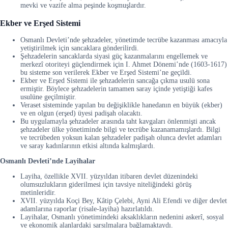
mevki ve vazife alma peşinde koşmuşlardır.
Ekber ve Erşed Sistemi
Osmanlı Devleti’nde şehzadeler, yönetimde tecrübe kazanması amacıyla
yetiştirilmek için sancaklara gönderilirdi.
Şehzadelerin sancaklarda siyasi güç kazanmalarını engellemek ve
merkezî otoriteyi güçlendirmek için I. Ahmet Dönemi’nde (1603-1617)
bu sisteme son verilerek Ekber ve Erşed Sistemi’ne geçildi.
Ekber ve Erşed Sistemi ile şehzadelerin sancağa çıkma usulü sona
ermiştir. Böylece şehzadelerin tamamen saray içinde yetiştiği kafes
usulüne geçilmiştir.
Veraset sisteminde yapılan bu değişiklikle hanedanın en büyük (ekber)
ve en olgun (erşed) üyesi padişah olacaktı.
Bu uygulamayla şehzadeler arasında taht kavgaları önlenmişti ancak
şehzadeler ülke yönetiminde bilgi ve tecrübe kazanamamışlardı. Bilgi
ve tecrübeden yoksun kalan şehzadeler padişah olunca devlet adamları
ve saray kadınlarının etkisi altında kalmışlardı.
Osmanlı Devleti’nde Layihalar
Layiha, özellikle XVII. yüzyıldan itibaren devlet düzenindeki
olumsuzlukların giderilmesi için tavsiye niteliğindeki görüş
metinleridir.
XVII. yüzyılda Koçi Bey, Kâtip Çelebi, Ayni Ali Efendi ve diğer devlet
adamlarına raporlar (risale-layiha) hazırlatıldı.
Layihalar, Osmanlı yönetimindeki aksaklıkların nedenini askerî, sosyal
ve ekonomik alanlardaki sarsılmalara bağlamaktaydı.