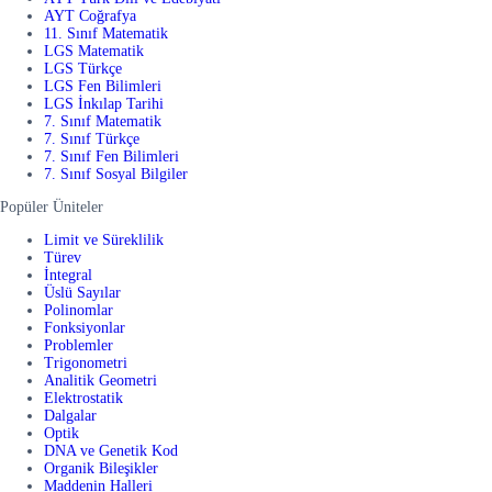
AYT Coğrafya
11. Sınıf Matematik
LGS Matematik
LGS Türkçe
LGS Fen Bilimleri
LGS İnkılap Tarihi
7. Sınıf Matematik
7. Sınıf Türkçe
7. Sınıf Fen Bilimleri
7. Sınıf Sosyal Bilgiler
Popüler Üniteler
Limit ve Süreklilik
Türev
İntegral
Üslü Sayılar
Polinomlar
Fonksiyonlar
Problemler
Trigonometri
Analitik Geometri
Elektrostatik
Dalgalar
Optik
DNA ve Genetik Kod
Organik Bileşikler
Maddenin Halleri