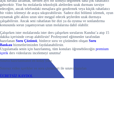
açık havada laflamak, dersten ayrı bir konuya değinmek sana çok rahatlatıcı
gelecektir. Yine bu molalarda teknolojik aletlerden uzak durmanı tavsiye
edeceğim, ancak telefondaki mesajlara göz gezdirmek veya küçük rahatlatıcı
bir video izlemeyi de araya sıkıştırabilirsin. Sadece dizi bölümü izlemek, oyun
oynamak gibi aklını uzun süre meşgul edecek şeylerden uzak durmaya
çalışabilirsin. Ancak seni rahatlatan bir dizi ya da oyunsa ve sonlandırma
konusunda sorun yaşamıyorsan uzun molalarına dahil olabilir.
Çalışırken ister molalarında ister ders çalışırken sorularını Kunduz’a atıp 15
dakika içerisinde cevap alabilirsin! Profesyonel eğitmenler tarafından
hazırlanan
Soru Çözümü
, binlerce soru ve çözümden oluşan
Soru
Bankası
hizmetlerimizden faydalanabilirsin.
Uygulamada senin için hazırlanmış, tüm konuları öğrenebileceğin
premium
içerik
ders videolarını incelemeyi unutma!
Sınava hazırlanmanın en kolay yolu
Sınırsız video içerikler ve soru çözümleri ile sınava hazırlan
ÜCRETSİZ KAYDOL