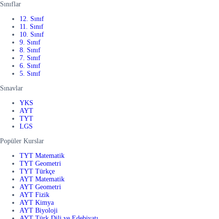
Sınıflar
12. Sınıf
11. Sınıf
10. Sınıf
9. Sınıf
8. Sınıf
7. Sınıf
6. Sınıf
5. Sınıf
Sınavlar
YKS
AYT
TYT
LGS
Popüler Kurslar
TYT Matematik
TYT Geometri
TYT Türkçe
AYT Matematik
AYT Geometri
AYT Fizik
AYT Kimya
AYT Biyoloji
AYT Türk Dili ve Edebiyatı