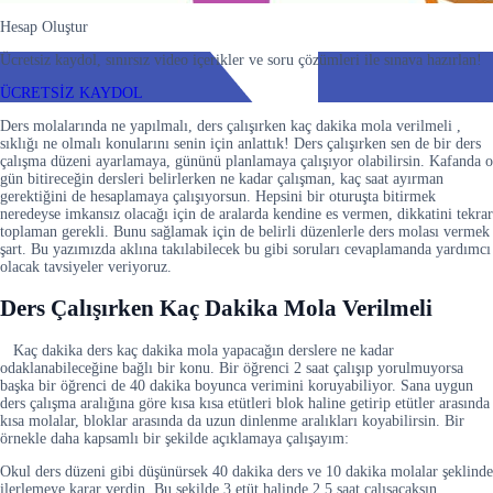
Hesap Oluştur
Ücretsiz kaydol, sınırsız video içerikler ve soru çözümleri ile sınava hazırlan!
ÜCRETSİZ KAYDOL
Ders molalarında ne yapılmalı, ders çalışırken kaç dakika mola verilmeli ,
sıklığı ne olmalı konularını senin için anlattık! Ders çalışırken sen de bir ders
çalışma düzeni ayarlamaya, gününü planlamaya çalışıyor olabilirsin. Kafanda o
gün bitireceğin dersleri belirlerken ne kadar çalışman, kaç saat ayırman
gerektiğini de hesaplamaya çalışıyorsun. Hepsini bir oturuşta bitirmek
neredeyse imkansız olacağı için de aralarda kendine es vermen, dikkatini tekrar
toplaman gerekli. Bunu sağlamak için de belirli düzenlerle ders molası vermek
şart. Bu yazımızda aklına takılabilecek bu gibi soruları cevaplamanda yardımcı
olacak tavsiyeler veriyoruz.
Ders Çalışırken Kaç Dakika Mola Verilmeli
Kaç dakika ders kaç dakika mola yapacağın derslere ne kadar
odaklanabileceğine bağlı bir konu. Bir öğrenci 2 saat çalışıp yorulmuyorsa
başka bir öğrenci de 40 dakika boyunca verimini koruyabiliyor. Sana uygun
ders çalışma aralığına göre kısa kısa etütleri blok haline getirip etütler arasında
kısa molalar, bloklar arasında da uzun dinlenme aralıkları koyabilirsin. Bir
örnekle daha kapsamlı bir şekilde açıklamaya çalışayım:
Okul ders düzeni gibi düşünürsek 40 dakika ders ve 10 dakika molalar şeklinde
ilerlemeye karar verdin. Bu şekilde 3 etüt halinde 2.5 saat çalışacaksın,