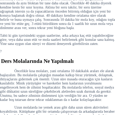
sonrasında da aynı bloktan bir tane daha olacak. Öncelikle 40 dakika diyerek
kendine kesin bir sınır koyma. Aklına bir soru takılır, bir soru üzerine
uğraşmak istersin ya da yapacaklarını önceden bitirmiş olduğun için yeni bir
konuya başlamak doğru olmaz. 40 dakikayı kendine ortalama süre olarak
belirle ve buna uymaya çalış. Sonrasında 10 dakika bir mola koy, odağını topla
ve yeni bir etüte geç. 3 etütü bitirdikten sonra da 1 saatlik bir uzun mola veya
dinlenme arası ver, sonra tekrar yeni bloğuna başla.
Tabii ki gün içerisindeki uygun saatlerine, arka arkaya kaç etüt yapabileceğine
göre, veya daha uzun etüt ve mola saatleri belirlemek gibi konular sana kalmış.
Yine sana uygun olan süreyi ve düzeni deneyerek görebilirsin zaten.
?
Ders Molalarında Ne Yapılmalı
Öncelikle kısa molaları, yani ortalama 10 dakikalık araları ele alarak
başlayalım. Bu molalarda çalıştığın masadan kalkıp biraz yürümek, dolaşmak,
ihtiyaçlarını gidermek çok önemli. Uzun süre masada oturacağın için kasların
kasılabilir. Minik yürüyüşler ve hareketler hem kaslarının yorulmasını
engelleyecek hem de zihnini boşaltacaktır. Bu molalarda telefon, sosyal medya
gibi dikkatini uzun süreliğine çekebilecek aletlerden uzak durmak da gerekir.
Unutma, bu sadece zihninin dinlenmesi için verdiğin bir ara. O yüzden ne
kadar boş tutarsan derse tekrar odaklanman da o kadar kolaylaşacaktır.
Uzun molalarda ise yemek arası gibi daha uzun süren aktiviteleri
koyabilirsin. Kütüphane gibi bir ortamda çalışıyorsan da arkadaşlarınla beraber