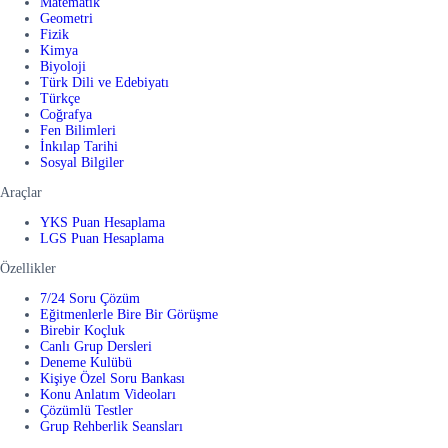
Matematik
Geometri
Fizik
Kimya
Biyoloji
Türk Dili ve Edebiyatı
Türkçe
Coğrafya
Fen Bilimleri
İnkılap Tarihi
Sosyal Bilgiler
Araçlar
YKS Puan Hesaplama
LGS Puan Hesaplama
Özellikler
7/24 Soru Çözüm
Eğitmenlerle Bire Bir Görüşme
Birebir Koçluk
Canlı Grup Dersleri
Deneme Kulübü
Kişiye Özel Soru Bankası
Konu Anlatım Videoları
Çözümlü Testler
Grup Rehberlik Seansları