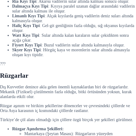
Ria Kıyı Tipi
: Akarsu vadilerin sular altında kalması sonucu oluşur.
Dalmaçya Kıyı Tipi
: Kıyıya paralel uzanan dağlar arasındaki vadilerin
sular altında kalması ile oluşur.
Limanlı Kıyı Tipi
: Alçak kıyılarda geniş vadilerin deniz suları altında
kalmasıyla oluşur.
Haliç Kıyı Tipi
: Gel-git genliğinin fazla olduğu, sığ okyanus kıyılarda
oluşur.
Watt Kıyı Tipi
: Sular altında kalan karaların sular çekidikten sonra
açığa çıkar.
Fiyort Kıyı Tipi
: Buzul vadilerin sular altında kalmasıyla oluşur.
Skyer Kıyı Tipi
: Hörgüç kaya ve morenlerin sular altında almasıyla
oluşan kıyı tipidir.
???
Rüzgarlar
Dış Kuvvetler denince akla gelen önemli kaynaklardan biri de rüzgarlardır.
Mekanik (Fiziksel) çözülmenin fazla olduğu, bitki örtüsünden yoksun, kurak
alanlarda etkili olur.
Rüzgar aşınım ve birikim şekillerine dönenceler ve çevresindeki çöllerde ve
Orta Asya karasının iç kısmındaki çöllerde rastlanır.
Türkiye’de çöl alanı olmadığı için çöllere özgü birçok yer şekilleri görülmez.
Rüzgar Aşındırma Şekilleri:
Mantarkaya (Şeytan Masası): Rüzgarların yüzeyden