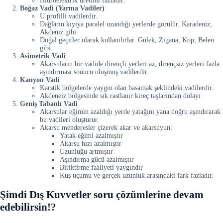
Hidroelektrik üretimi fazladır.
Boğaz Vadi (Yarma Vadiler)
U profilli vadilerdir.
Dağların kıyıya paralel uzandığı yerlerde görülür. Karadeniz,
Akdeniz gibi
Doğal geçitler olarak kullanılırlar. Gülek, Zigana, Kop, Belen
gibi
Asimetrik Vadi
Akarsuların bir vadide dirençli yerleri az, dirençsiz yerleri fazla
aşındırması sonucu oluşmuş vadilerdir.
Kanyon Vadi
Karstik bölgelerde yaygın olan basamak şeklindeki vadilerdir.
Akdeneiz bölgesinde sık rastlanır kireç taşlarından dolayı
Geniş Tabanlı Vadi
Akarsular eğimin azaldığı yerde yatağını yana doğru aşındırarak
bu vadileri oluşturur.
Akarsu menderesler çizerek akar ve akarsuyun:
Yatak eğimi azalmıştır
Akarsu hızı azalmıştır
Uzunluğu artmıştır
Aşındırma gücü azalmıştır
Biriktirme faaliyeti yaygındır
Kuş uçumu ve gerçek uzunluk arasındaki fark fazladır.
Şimdi Dış Kuvvetler soru çözümlerine devam
edebilirsin!?