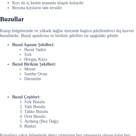
Kıyı ile iç kesim arasında ulaşım kolaydır
Boyuna kıyıların tam tersidir.
Buzullar
Kutup bölgelerinde ve yüksek dağlar üzerinde başlıca şekillendirici dış kuvvet
buzullardır. Buzul aşındırma ve birikim şekilleri ise aşağıdaki gibidir.
Buzul Aşınım Şekilleri:
Buzul Vadisi
Sirk
Hörgüç Kaya
Buzul Birikim Şekilleri:
Moren
Sandur Ovası
Durumlin
Buzul Çeşitleri:
Sirk Buzulu
Vadi Buzulu
Takke Buzulu
Örtü Buzulu
Aysberg (Buz Dağı)
Bankiz
Kutuplara yakın bölgelerde deniz yüzeyinin buz tutmasıyla oluşan kalın buz