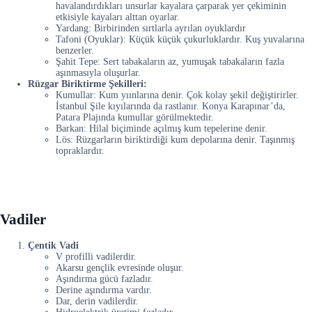
havalandırdıkları unsurlar kayalara çarparak yer çekiminin
etkisiyle kayaları alttan oyarlar.
Yardang: Birbirinden sırtlarla ayrılan oyuklardır
Tafoni (Oyuklar): Küçük küçük çukurluklardır. Kuş yuvalarına
benzerler.
Şahit Tepe: Sert tabakaların az, yumuşak tabakaların fazla
aşınmasıyla oluşurlar.
Rüzgar Biriktirme Şekilleri:
Kumullar: Kum yıınlarına denir. Çok kolay şekil değiştirirler.
İstanbul Şile kıyılarında da rastlanır. Konya Karapınar’da,
Patara Plajında kumullar görülmektedir.
Barkan: Hilal biçiminde açılmış kum tepelerine denir.
Lös: Rüzgarların biriktirdiği kum depolarına denir. Taşınmış
topraklardır.
Vadiler
Çentik Vadi
V profilli vadilerdir.
Akarsu gençlik evresinde oluşur.
Aşındırma gücü fazladır.
Derine aşındırma vardır.
Dar, derin vadilerdir.