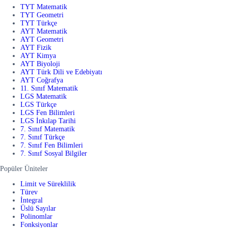
TYT Matematik
TYT Geometri
TYT Türkçe
AYT Matematik
AYT Geometri
AYT Fizik
AYT Kimya
AYT Biyoloji
AYT Türk Dili ve Edebiyatı
AYT Coğrafya
11. Sınıf Matematik
LGS Matematik
LGS Türkçe
LGS Fen Bilimleri
LGS İnkılap Tarihi
7. Sınıf Matematik
7. Sınıf Türkçe
7. Sınıf Fen Bilimleri
7. Sınıf Sosyal Bilgiler
Popüler Üniteler
Limit ve Süreklilik
Türev
İntegral
Üslü Sayılar
Polinomlar
Fonksiyonlar