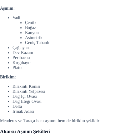
Aşınım
:
Vadi
Çentik
Boğaz
Kanyon
Asimetrik
Geniş Tabanlı
Çağlayan
Dev Kazanı
Peribacası
Kırgıbayır
Plato
Birikim
:
Birikinti Konisi
Birikinti Yelpazesi
Dağ İçi Ovası
Dağ Eteği Ovası
Delta
Irmak Adası
Menderes ve Taraça hem aşınım hem de birikim şeklidir.
Akarsu Aşınım Şekilleri