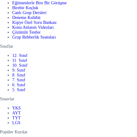
Eğitmenlerle Bire Bir Görüşme
Birebir Koçluk
Canlı Grup Dersleri
Deneme Kulübü
Kişiye Özel Soru Bankası
Konu Anlatım Videoları
Çözümlü Testler
Grup Rehberlik Seansları
Sınıflar
12. Sınıf
11. Sınıf
10. Sınıf
9. Sınıf
8. Sınıf
7. Sınıf
6. Sınıf
5. Sınıf
Sınavlar
YKS
AYT
TYT
LGS
Popüler Kurslar