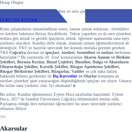
Hesap Oluştur
Ücretsiz kaydol, sınırsız video içerikler ve soru çözümleri ile sınava hazırlan!
ÜCRETSİZ KAYDOL
Konu çalışmalarını tamamladıktan sonra, zaman zaman notlarına , formüllere
ve özetlere bakmaya ihtiyaç duyabilirsin. Tekrar yaparken ya da soru çözerken
notlara göz atmak ve gerekli ipuçlarını almak, öğrenme aşamasında sana epey
yardımcı olacaktır. Kunduz ekibi olarak, alanında uzman eğitmenlerimizin de
desteğiyle, YKS’ye hazırlık sürecinde her konuda mutlaka görmen gereken
YKS
Coğrafya
dersine ait
ipuçları
,
özetleri
,
formülleri ve notları
derlemesi
hazırladık!? Bu yazımızda 10. Sınıf konularından
Akarsu Aşınım ve Birikim
Şekilleri, Boyuna Kıyılar, Buzul Çeşitleri, Buzullar, Dalga ve Akıntıların
Oluşturduğu Şekiller, Karstik Şekiller, Rüzgar Aşındırma Şekilleri,
Rüzgar Biriktirme Şekilleri, Rüzgarlar, Vadiler
ve çok daha fazlası
hakkında bilmen gerekenler ile
Dış Kuvvetler
ve Olaylar
konusuna ait
soruları çözerken işine yarayacağını düşündüğümüz ipuçları yer alıyor. Umarız
bu notlar sana yardımcı olur. İyi okumalar!☀️
Bu notlar, Kunduz eğitmenimiz Eylem Hoca tarafından hazırlandı. Eylem
Hoca, 2017’de Istanbul Üniversitesi Coğrafya bölümünden mezun oldu.
Paylaşmış olduğu ders notlarının öğrencilere bu sınav sürecinde yardımcı
olmasını diliyor.
???
Akarsular