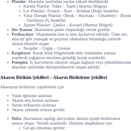
Platolar
: Akarsular tarafından yarılan yüksek düzlüklerdir.
Karstik Platolar: Tekke – Taşeli (Akdeniz Bölgesi)
Lav Platoları: Erzurm – Kars – Ardahan (Doğu Anadolu)
Yatay Duruşlu Platolar: Obruk – Haymana – Cihanbelyi – Bozok
– Yazılıkaya (İç Anadolu)
Aşınım Platoları: Çatalca – Kocaeli (Marmar Bölgesi)
Dev Kazanı
: Akarsuların şelale oluşturduğu yerede görülür.
Peribacaları
: Oluşumunda hem iç hem dış kuvvet etkilidir. Üstte sert,
altta tüf gibi yumuşak ve geçimsiz tabakaların bulunduğu yerlerde
suların etkisiyle oluşur.
Nevşehir – Ürgüp – Göreme
Kırgıbayır
: Kurak iklim bölgelerinde bitki örtüsünden yoksun
arazilerde yağışların meydana getirdiği bozuk arazilerdir.
Peneplen
: İç kuvvetlerin etkisiyle oluşan dağların veya yüksekliklerinin
akarsular tarafından düzleştirilmesiyle oluşan şekildir.
Akarsu Birikim Şekilleri – Akarsu Biriktirme Şekilleri
Akarsuyun biriktirme yapabilmesi için:
Yatak eğiminin azalması
Akarsu akış hızının azalması
Suyun miktarının azalması
Akarsu yükünün artması gerekir.
Delta
: Akarsuların taşıdığı alüvyonları denizin içinde biriktirmesi
sonucu oluşur. Verimli arazilerdir. Deltanın oluşabilmesi için:
Gel-git olmaması gerekir