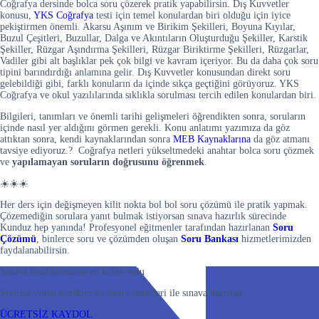
Coğrafya dersinde bolca soru çözerek pratik yapabilirsin. Dış Kuvvetler
konusu,
YKS Coğrafya
testi için temel konulardan biri olduğu için iyice
pekiştirmen önemli. Akarsu Aşınım ve Birikim Şekilleri, Boyuna Kıyılar,
Buzul Çeşitleri, Buzullar, Dalga ve Akıntıların Oluşturduğu Şekiller, Karstik
Şekiller, Rüzgar Aşındırma Şekilleri, Rüzgar Biriktirme Şekilleri, Rüzgarlar,
Vadiler gibi alt başlıklar pek çok bilgi ve kavram içeriyor. Bu da daha çok soru
tipini barındırdığı anlamına gelir. Dış Kuvvetler konusundan direkt soru
gelebildiği gibi, farklı konuların da içinde sıkça geçtiğini görüyoruz. YKS
Coğrafya ve okul yazılılarında sıklıkla sorulması tercih edilen konulardan biri.
Bilgileri, tanımları ve önemli tarihi gelişmeleri öğrendikten sonra, soruların
içinde nasıl yer aldığını görmen gerekli. Konu anlatımı yazımıza da göz
attıktan sonra, kendi kaynaklarından sonra
MEB Kaynaklarına
da göz atmanı
tavsiye ediyoruz.? Coğrafya netleri yükseltmedeki anahtar bolca soru çözmek
ve
yapılamayan soruların doğrusunu öğrenmek
.
☀️☀️☀️
Her ders için değişmeyen kilit nokta bol bol soru çözümü ile pratik yapmak.
Çözemediğin sorulara yanıt bulmak istiyorsan sınava hazırlık sürecinde
Kunduz hep yanında! Profesyonel eğitmenler tarafından hazırlanan
Soru
Çözümü
, binlerce soru ve çözümden oluşan
Soru Bankası
hizmetlerimizden
faydalanabilirsin.
Sınava hazırlanmanın en kolay yolu
Sınırsız video içerikler ve soru çözümleri ile sınava hazırlan
ÜCRETSİZ KAYDOL