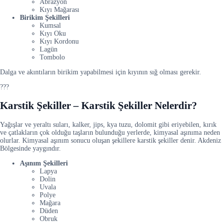
Abrazyon
Kıyı Mağarası
Birikim Şekilleri
Kumsal
Kıyı Oku
Kıyı Kordonu
Lagün
Tombolo
Dalga ve akıntıların birikim yapabilmesi için kıyının sığ olması gerekir.
???
Karstik Şekiller – Karstik Şekiller Nelerdir?
Yağışlar ve yeraltı suları, kalker, jips, kya tuzu, dolomit gibi eriyebilen, kırık
ve çatlakların çok olduğu taşların bulunduğu yerlerde, kimyasal aşınıma neden
olurlar. Kimyasal aşınım sonucu oluşan şekillere karstik şekiller denir. Akdeniz
Bölgesinde yaygındır.
Aşınım Şekilleri
Lapya
Dolin
Uvala
Polye
Mağara
Düden
Obruk