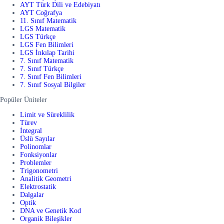
AYT Türk Dili ve Edebiyatı
AYT Coğrafya
11. Sınıf Matematik
LGS Matematik
LGS Türkçe
LGS Fen Bilimleri
LGS İnkılap Tarihi
7. Sınıf Matematik
7. Sınıf Türkçe
7. Sınıf Fen Bilimleri
7. Sınıf Sosyal Bilgiler
Popüler Üniteler
Limit ve Süreklilik
Türev
İntegral
Üslü Sayılar
Polinomlar
Fonksiyonlar
Problemler
Trigonometri
Analitik Geometri
Elektrostatik
Dalgalar
Optik
DNA ve Genetik Kod
Organik Bileşikler