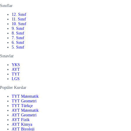
Sınıflar
12. Sınıf
11. Sınıf
10. Sınıf
9. Sınıf
8. Sınıf
7. Sınıf
6. Sınıf
5. Sınıf
Sınavlar
YKS
AYT
TYT
LGS
Popüler Kurslar
TYT Matematik
TYT Geometri
TYT Türkçe
AYT Matematik
AYT Geometri
AYT Fizik
AYT Kimya
AYT Biyoloji