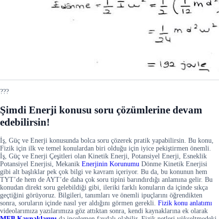
???
Şimdi Enerji konusu soru çözümlerine devam
edebilirsin!
İş, Güç ve Enerji konusunda bolca soru çözerek pratik yapabilirsin. Bu konu,
Fizik için ilk ve temel konulardan biri olduğu için iyice pekiştirmen önemli.
İş, Güç ve Enerji Çeşitleri olan Kinetik Enerji, Potansiyel Enerji, Esneklik
Potansiyel Enerjisi, Mekanik
Enerjinin Korunumu
Dönme Kinetik Enerjisi
gibi alt başlıklar pek çok bilgi ve kavram içeriyor. Bu da, bu konunun hem
TYT’de hem de AYT’de daha çok soru tipini barındırdığı anlamına gelir. Bu
konudan direkt soru gelebildiği gibi, ileriki farklı konuların da içinde sıkça
geçtiğini görüyoruz. Bilgileri, tanımları ve önemli ipuçlarını öğrendikten
sonra, soruların içinde nasıl yer aldığını görmen gerekli.
Fizik konu anlatımı
videolarımıza yazılarımıza göz attıktan sonra, kendi kaynaklarına ek olarak
MEB Kaynaklarını
da incelemen faydalı olabilir. Fizik netleri yükseltmedeki