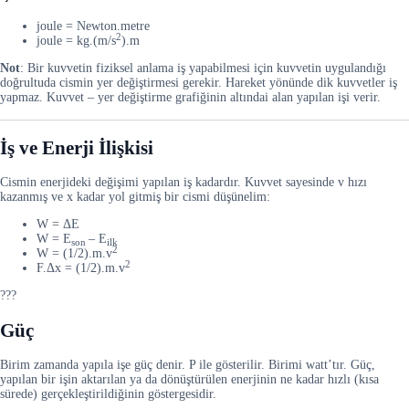
joule = Newton.metre
2
joule = kg.(m/s
).m
Not
: Bir kuvvetin fiziksel anlama iş yapabilmesi için kuvvetin uygulandığı
doğrultuda cismin yer değiştirmesi gerekir. Hareket yönünde dik kuvvetler iş
yapmaz. Kuvvet – yer değiştirme grafiğinin altındai alan yapılan işi verir.
İş ve Enerji İlişkisi
Cismin enerjideki değişimi yapılan iş kadardır. Kuvvet sayesinde v hızı
kazanmış ve x kadar yol gitmiş bir cismi düşünelim:
W = ΔE
W = E
– E
son
ilk
2
W = (1/2).m.v
2
F.Δx = (1/2).m.v
???
Güç
Birim zamanda yapıla işe güç denir. P ile gösterilir. Birimi watt’tır. Güç,
yapılan bir işin aktarılan ya da dönüştürülen enerjinin ne kadar hızlı (kısa
sürede) gerçekleştirildiğinin göstergesidir.