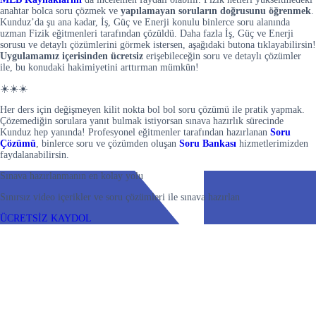
anahtar bolca soru çözmek ve
yapılamayan soruların doğrusunu öğrenmek
.
Kunduz’da şu ana kadar, İş, Güç ve Enerji konulu binlerce soru alanında
uzman Fizik eğitmenleri tarafından çözüldü. Daha fazla İş, Güç ve Enerji
sorusu ve detaylı çözümlerini görmek istersen, aşağıdaki butona tıklayabilirsin!
Uygulamamız içerisinden
ücretsiz
erişebileceğin soru ve detaylı çözümler
ile, bu konudaki hakimiyetini arttırman mümkün!
☀️☀️☀️
Her ders için değişmeyen kilit nokta bol bol soru çözümü ile pratik yapmak.
Çözemediğin sorulara yanıt bulmak istiyorsan sınava hazırlık sürecinde
Kunduz hep yanında! Profesyonel eğitmenler tarafından hazırlanan
Soru
Çözümü
, binlerce soru ve çözümden oluşan
Soru Bankası
hizmetlerimizden
faydalanabilirsin.
Sınava hazırlanmanın en kolay yolu
Sınırsız video içerikler ve soru çözümleri ile sınava hazırlan
ÜCRETSİZ KAYDOL