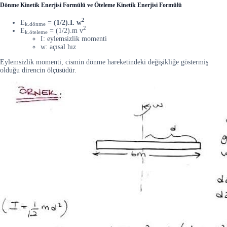
Dönme Kinetik Enerjisi Formülü ve Öteleme Kinetik Enerjisi Formülü
2
E
=
(1/2).I. w
k.dönme
2
E
= (1/2).m v
k.öteleme
I: eylemsizlik momenti
w: açısal hız
Eylemsizlik momenti, cismin dönme hareketindeki değişikliğe göstermiş
olduğu direncin ölçüsüdür.