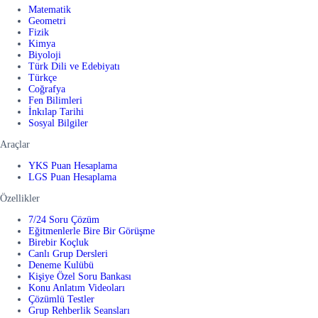
Matematik
Geometri
Fizik
Kimya
Biyoloji
Türk Dili ve Edebiyatı
Türkçe
Coğrafya
Fen Bilimleri
İnkılap Tarihi
Sosyal Bilgiler
Araçlar
YKS Puan Hesaplama
LGS Puan Hesaplama
Özellikler
7/24 Soru Çözüm
Eğitmenlerle Bire Bir Görüşme
Birebir Koçluk
Canlı Grup Dersleri
Deneme Kulübü
Kişiye Özel Soru Bankası
Konu Anlatım Videoları
Çözümlü Testler
Grup Rehberlik Seansları