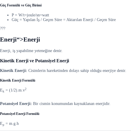
Güç Formülü ve Güç Birimi
P = W/t=joule/sn=watt
Güç = Yapılan İş / Geçen Süre = Aktarılan Enerji / Geçen Süre
???
Enerji“>Enerji
Enerji, iş yapabilme yeteneğine denir.
Kinetik Enerji ve Potansiyel Enerji
Kinetik Enerji:
Cisimlerin hareketinden dolayı sahip olduğu enerjiye denir.
Kinetik Enerji Formülü
2
E
= (1/2).m.v
k
Potansiyel Enerji:
Bir cismin konumundan kaynaklanan enerjidir.
Potansiyel Enerji Formülü
E
= m.g.h
p