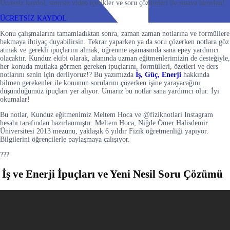
Ücretsiz kaydol, sınırsız video içerikler ve soru çözümleri ile sınava hazırlan!
ÜCRETSİZ KAYDOL
Konu çalışmalarını tamamladıktan sonra, zaman zaman notlarına ve formüllere
bakmaya ihtiyaç duyabilirsin. Tekrar yaparken ya da soru çözerken notlara göz
atmak ve gerekli ipuçlarını almak, öğrenme aşamasında sana epey yardımcı
olacaktır. Kunduz ekibi olarak, alanında uzman eğitmenlerimizin de desteğiyle,
her konuda mutlaka görmen gereken ipuçlarını, formülleri, özetleri ve ders
notlarını senin için derliyoruz!? Bu yazımızda
İş, Güç, Enerji
hakkında
bilmen gerekenler ile konunun sorularını çözerken işine yarayacağını
düşündüğümüz ipuçları yer alıyor. Umarız bu notlar sana yardımcı olur. İyi
okumalar!
Bu notlar, Kunduz eğitmenimiz Meltem Hoca ve @fiziknotlari Instagram
hesabı tarafından hazırlanmıştır. Meltem Hoca, Niğde Ömer Halisdemir
Üniversitesi 2013 mezunu, yaklaşık 6 yıldır Fizik öğretmenliği yapıyor.
Bilgilerini öğrencilerle paylaşmaya çalışıyor.
???
İş ve Enerji İpuçları ve Yeni Nesil Soru Çözümü