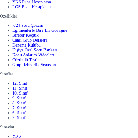
YKS Puan Hesaplama
LGS Puan Hesaplama
Özellikler
7/24 Soru Çözüm
Eğitmenlerle Bire Bir Görüşme
Birebir Koçluk
Canlı Grup Dersleri
Deneme Kulübü
Kişiye Özel Soru Bankası
Konu Anlatım Videoları
Çözümlü Testler
Grup Rehberlik Seansları
Sınıflar
12. Sınıf
11. Sınıf
10. Sınıf
9. Sınıf
8. Sınıf
7. Sınıf
6. Sınıf
5. Sınıf
Sınavlar
YKS