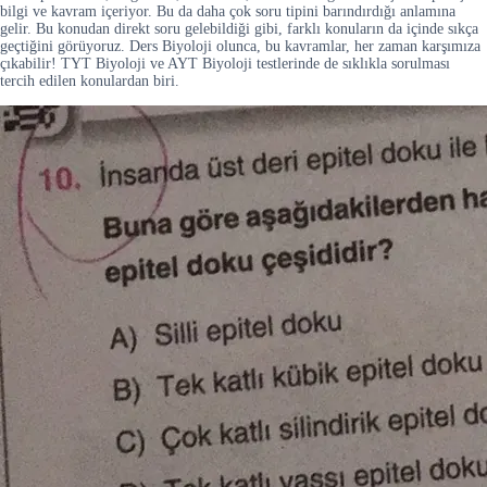
bilgi ve kavram içeriyor. Bu da daha çok soru tipini barındırdığı anlamına
gelir. Bu konudan direkt soru gelebildiği gibi, farklı konuların da içinde sıkça
geçtiğini görüyoruz. Ders Biyoloji olunca, bu kavramlar, her zaman karşımıza
çıkabilir! TYT Biyoloji ve AYT Biyoloji testlerinde de sıklıkla sorulması
tercih edilen konulardan biri.