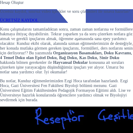
Hesap Oluştur
Ücretsiz kaydol, sınırsız video içerikler ve soru çözümleri ile sınava hazırlan!
ÜCRETSİZ KAYDOL
Konu çalışmalarını tamamladıktan sonra, zaman zaman notlarına ve formüllere
bakmaya ihtiyaç duyabilirsin. Tekrar yaparken ya da soru çözerken notlara göz
atmak ve gerekli ipuçlarını almak, öğrenme aşamasında sana epey yardımcı
olacaktır. Kunduz ekibi olarak, alanında uzman eğitmenlerimizin de desteğiyle,
her konuda mutlaka görmen gereken ipuçlarını, formülleri, ders notlarını senin
için derliyoruz!? Bu yazımızda
Organizasyon Basamakları, Doku Kavramı,
4 Temel Doku olan Epitel Doku, Bağ Doku, Kas Doku, Sinir Doku
hakkında bilmen gerekenler ile
Hayvansal Dokular
konusuna ait soruları
çözerken işine yarayacağını düşündüğümüz ipuçları yer alıyor. Umarız bu
notlar sana yardımcı olur. İyi okumalar!
Bu notlar, Kunduz eğitmenlerimizden Ezgi Hoca tarafından hazırlandı. Ezgi
Hoca, Gazi Üniversitesi Fen Fakültesi Biyoloji bölümü mezunu. Gazi
Üniversitesi Eğitim Fakültesinden Pedagojik Formasyon Eğitimi aldı. Lise ve
Üniversiteye hazırlık konularında öğrencilere yardımcı olmak ve Biyolojiyi
sevdirmek için burada.