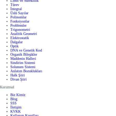
Limit ve Süreklilik
Türev
İntegral
Üslü Sayılar
Polinomlar
Fonksiyonlar
Problemler
Trigonometri
Analitik Geometri
Elektrostatik
Dalgalar
Optik
DNA ve Genetik Kod
Organik Bileşikler
Maddenin Halleri
Sindirim Sistemi
Solunum Sistemi
Anlatım Bozuklukları
Halk Şiiri
Divan Şiiri
Kurumsal
Biz Kimiz
Blog
SSS
İletişim
KVKK
Kullanım Koşulları