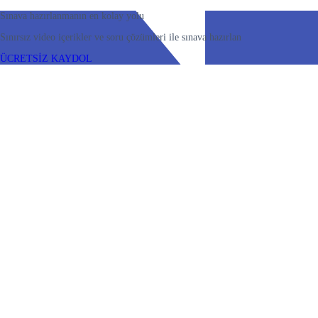
Sınava hazırlanmanın en kolay yolu
Sınırsız video içerikler ve soru çözümleri ile sınava hazırlan
ÜCRETSİZ KAYDOL