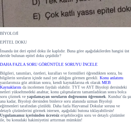
BİYOLOJİ
EPİTEL DOKU
İnsanda üst deri epitel doku ile kaplıdır. Buna göre aşağıdakilerden hangisi üst
deride bulunan epitel doku çeşididir?
DAHA FAZLA SORU GÖRÜNTÜLE
SORUYU İNCELE
Bilgileri, tanımları, özetleri, kuralları ve formülleri öğrendikten sonra, bu
bilgilerin soruların içinde nasıl yer aldığını görmen gerekli.
K
onu anlatımı
yazılarımıza göz attıktan sonra, kendi kaynaklarına ek olarak
MEB
Kaynaklarını
da incelemen faydalı olabilir. TYT ve AYT Biyoloji dersindeki
netleri yükseltmedeki anahtar, konu çalışmalarını tamamladıktan sonra bolca
soru çözmek ve
yapılamayan soruların doğrusunu öğrenmek
. Kunduz’da şu
ana kadar, Biyoloji dersinden binlerce soru alanında uzman Biyoloji
eğitmenleri tarafından çözüldü. Daha fazla Hayvansal Dokular sorusu ve
detaylı çözümlerini görmek istersen, aşağıdaki butona tıklayabilirsin!
Uygulamamız içerisinden
ücretsiz
erişebileceğin soru ve detaylı çözümler
ile, bu konudaki hakimiyetini arttırman mümkün!