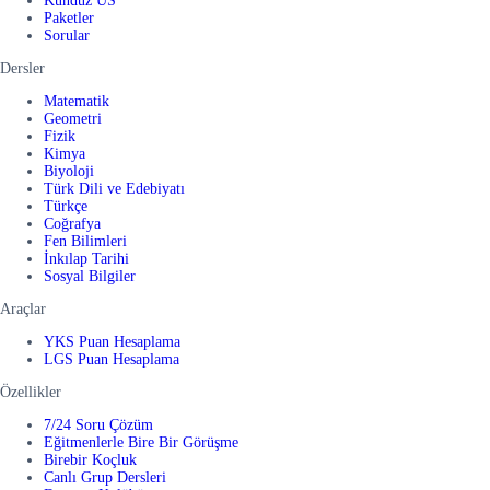
Kunduz US
Paketler
Sorular
Dersler
Matematik
Geometri
Fizik
Kimya
Biyoloji
Türk Dili ve Edebiyatı
Türkçe
Coğrafya
Fen Bilimleri
İnkılap Tarihi
Sosyal Bilgiler
Araçlar
YKS Puan Hesaplama
LGS Puan Hesaplama
Özellikler
7/24 Soru Çözüm
Eğitmenlerle Bire Bir Görüşme
Birebir Koçluk
Canlı Grup Dersleri