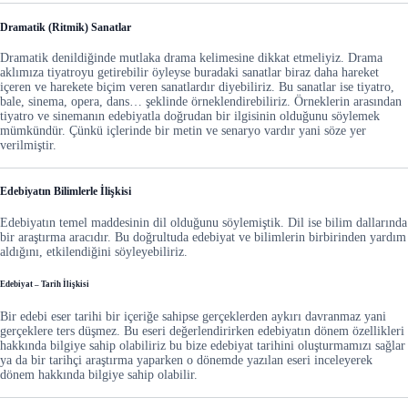
Dramatik (Ritmik) Sanatlar
Dramatik denildiğinde mutlaka drama kelimesine dikkat etmeliyiz. Drama
aklımıza tiyatroyu getirebilir öyleyse buradaki sanatlar biraz daha hareket
içeren ve harekete biçim veren sanatlardır diyebiliriz. Bu sanatlar ise tiyatro,
bale, sinema, opera, dans… şeklinde örneklendirebiliriz. Örneklerin arasından
tiyatro ve sinemanın edebiyatla doğrudan bir ilgisinin olduğunu söylemek
mümkündür. Çünkü içlerinde bir metin ve senaryo vardır yani söze yer
verilmiştir.
Edebiyatın Bilimlerle İlişkisi
Edebiyatın temel maddesinin dil olduğunu söylemiştik. Dil ise bilim dallarında
bir araştırma aracıdır. Bu doğrultuda edebiyat ve bilimlerin birbirinden yardım
aldığını, etkilendiğini söyleyebiliriz.
Edebiyat – Tarih İlişkisi
Bir edebi eser tarihi bir içeriğe sahipse gerçeklerden aykırı davranmaz yani
gerçeklere ters düşmez. Bu eseri değerlendirirken edebiyatın dönem özellikleri
hakkında bilgiye sahip olabiliriz bu bize edebiyat tarihini oluşturmamızı sağlar
ya da bir tarihçi araştırma yaparken o dönemde yazılan eseri inceleyerek
dönem hakkında bilgiye sahip olabilir.