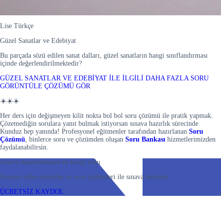
Lise Türkçe
Güzel Sanatlar ve Edebiyat
Bu parçada sözü edilen sanat dalları, güzel sanatların hangi sınıflandırması
içinde değerlendirilmektedir?
GÜZEL SANATLAR VE EDEBİYAT İLE İLGİLİ DAHA FAZLA SORU
GÖRÜNTÜLE
ÇÖZÜMÜ GÖR
☀️☀️☀️
Her ders için değişmeyen kilit nokta bol bol soru çözümü ile pratik yapmak.
Çözemediğin sorulara yanıt bulmak istiyorsan sınava hazırlık sürecinde
Kunduz hep yanında! Profesyonel eğitmenler tarafından hazırlanan
Soru
Çözümü
, binlerce soru ve çözümden oluşan
Soru Bankası
hizmetlerimizden
faydalanabilirsin.
Sınava hazırlanmanın en kolay yolu
Sınırsız video içerikler ve soru çözümleri ile sınava hazırlan
ÜCRETSİZ KAYDOL