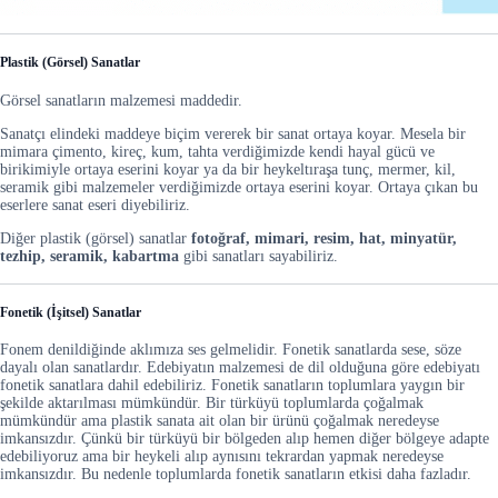
Plastik (Görsel) Sanatlar
Görsel sanatların malzemesi maddedir.
Sanatçı elindeki maddeye biçim vererek bir sanat ortaya koyar. Mesela bir
mimara çimento, kireç, kum, tahta verdiğimizde kendi hayal gücü ve
birikimiyle ortaya eserini koyar ya da bir heykeltıraşa tunç, mermer, kil,
seramik gibi malzemeler verdiğimizde ortaya eserini koyar. Ortaya çıkan bu
eserlere sanat eseri diyebiliriz.
Diğer plastik (görsel) sanatlar
fotoğraf, mimari, resim, hat, minyatür,
tezhip, seramik, kabartma
gibi sanatları sayabiliriz.
Fonetik (İşitsel) Sanatlar
Fonem denildiğinde aklımıza ses gelmelidir. Fonetik sanatlarda sese, söze
dayalı olan sanatlardır. Edebiyatın malzemesi de dil olduğuna göre edebiyatı
fonetik sanatlara dahil edebiliriz. Fonetik sanatların toplumlara yaygın bir
şekilde aktarılması mümkündür. Bir türküyü toplumlarda çoğalmak
mümkündür ama plastik sanata ait olan bir ürünü çoğalmak neredeyse
imkansızdır. Çünkü bir türküyü bir bölgeden alıp hemen diğer bölgeye adapte
edebiliyoruz ama bir heykeli alıp aynısını tekrardan yapmak neredeyse
imkansızdır. Bu nedenle toplumlarda fonetik sanatların etkisi daha fazladır.