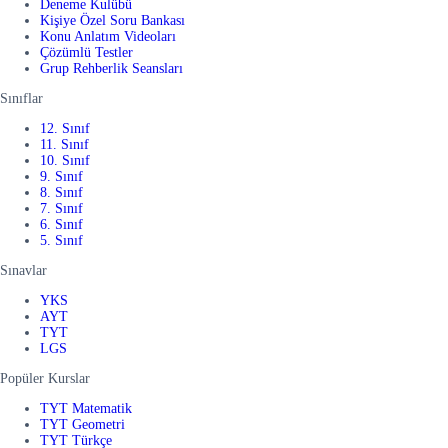
Deneme Kulübü
Kişiye Özel Soru Bankası
Konu Anlatım Videoları
Çözümlü Testler
Grup Rehberlik Seansları
Sınıflar
12. Sınıf
11. Sınıf
10. Sınıf
9. Sınıf
8. Sınıf
7. Sınıf
6. Sınıf
5. Sınıf
Sınavlar
YKS
AYT
TYT
LGS
Popüler Kurslar
TYT Matematik
TYT Geometri
TYT Türkçe