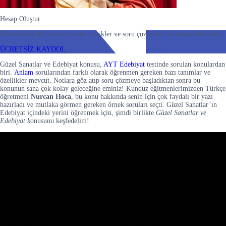
Hesap Oluştur
Ücretsiz kaydol, sınırsız video içerikler ve soru çözümleri ile sınava hazırlan!
ÜCRETSİZ KAYDOL
Güzel Sanatlar ve Edebiyat konusu,
AYT Edebiyat
testinde sorulan konulardan
biri.
Anlam
sorularından farklı olarak öğrenmen gereken bazı tanımlar ve
özellikler mevcut. Notlara göz atıp soru çözmeye başladıktan sonra bu
konunun sana çok kolay geleceğine eminiz! Kunduz eğitmenlerimizden Türkçe
öğretmeni
Nurcan Hoca
, bu konu hakkında senin için çok faydalı bir yazı
hazırladı ve mutlaka görmen gereken örnek soruları seçti. Güzel Sanatlar’ın
Edebiyat içindeki yerini öğrenmek için, şimdi birlikte
Güzel Sanatlar ve
Edebiyat k
onusunu keşfedelim!