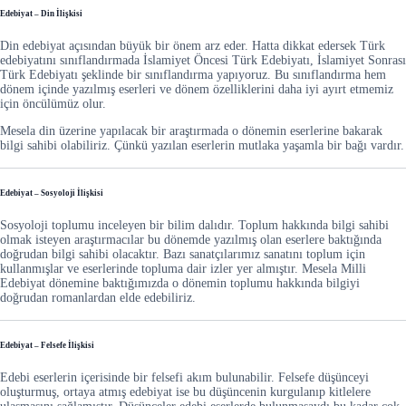
Edebiyat – Din İlişkisi
Din edebiyat açısından büyük bir önem arz eder. Hatta dikkat edersek Türk
edebiyatını sınıflandırmada İslamiyet Öncesi Türk Edebiyatı, İslamiyet Sonrası
Türk Edebiyatı şeklinde bir sınıflandırma yapıyoruz. Bu sınıflandırma hem
dönem içinde yazılmış eserleri ve dönem özelliklerini daha iyi ayırt etmemiz
için öncülümüz olur.
Mesela din üzerine yapılacak bir araştırmada o dönemin eserlerine bakarak
bilgi sahibi olabiliriz. Çünkü yazılan eserlerin mutlaka yaşamla bir bağı vardır.
Edebiyat – Sosyoloji İlişkisi
Sosyoloji toplumu inceleyen bir bilim dalıdır. Toplum hakkında bilgi sahibi
olmak isteyen araştırmacılar bu dönemde yazılmış olan eserlere baktığında
doğrudan bilgi sahibi olacaktır. Bazı sanatçılarımız sanatını toplum için
kullanmışlar ve eserlerinde topluma dair izler yer almıştır. Mesela Milli
Edebiyat dönemine baktığımızda o dönemin toplumu hakkında bilgiyi
doğrudan romanlardan elde edebiliriz.
Edebiyat – Felsefe İlişkisi
Edebi eserlerin içerisinde bir felsefi akım bulunabilir. Felsefe düşünceyi
oluşturmuş, ortaya atmış edebiyat ise bu düşüncenin kurgulanıp kitlelere