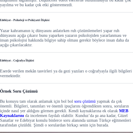
ulaşmasını sağlamıştır. Düşünceler edebi eserlerde bulunmasaydı bu kadar çok
yayılma ve bu kadar çok etki gösteremezdi.
Edebiyat – Psikoloji ve Psikiyatri İlişkisi
Yazar kahramanın iç dünyasını anlatırken ruh çözümlemeleri yapar ruh
dünyasını açığa çıkarır bunu yaparken yazarın psikolojiden yararlanması ve
insan psikolojisi hakkında bilgiye sahip olması gerekir böylece insan daha da
açığa çıkarılacaktır.
Edebiyat – Coğrafya İlişkisi
Eserde verilen mekân tasvirleri ya da gezi yazıları o coğrafyayla ilgili bilgileri
vermektedir.
Örnek Soru Çözümü
Bu konuyu tam olarak anlamak için bol bol
soru çözümü
yapmak da çok
önemli. Bilgileri, tanımları ve önemli ipuçlarını öğrendikten sonra, soruların
içinde nasıl yer aldığını görmen gerekli. Kendi kaynaklarına ek olarak
MEB
Kaynaklarını
da incelemen faydalı olabilir. Kunduz’da şu ana kadar, Güzel
Sanatlar ve Edebiyat konulu binlerce soru alanında uzman Türkçe eğitmenleri
tarafından çözüldü. Şimdi o sorulardan birkaçı senin için burada.