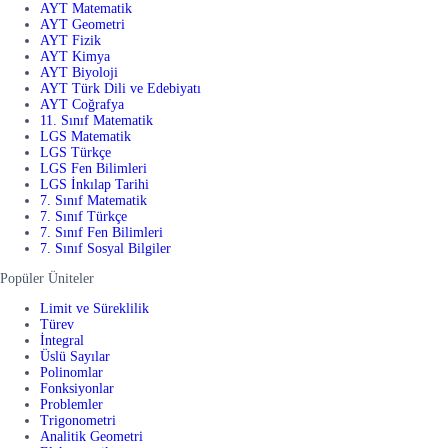
AYT Matematik
AYT Geometri
AYT Fizik
AYT Kimya
AYT Biyoloji
AYT Türk Dili ve Edebiyatı
AYT Coğrafya
11. Sınıf Matematik
LGS Matematik
LGS Türkçe
LGS Fen Bilimleri
LGS İnkılap Tarihi
7. Sınıf Matematik
7. Sınıf Türkçe
7. Sınıf Fen Bilimleri
7. Sınıf Sosyal Bilgiler
Popüler Üniteler
Limit ve Süreklilik
Türev
İntegral
Üslü Sayılar
Polinomlar
Fonksiyonlar
Problemler
Trigonometri
Analitik Geometri