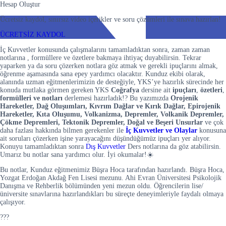
Hesap Oluştur
Ücretsiz kaydol, sınırsız video içerikler ve soru çözümleri ile sınava hazırlan!
ÜCRETSİZ KAYDOL
İç Kuvvetler konusunda çalışmalarını tamamladıktan sonra, zaman zaman
notlarına , formüllere ve özetlere bakmaya ihtiyaç duyabilirsin. Tekrar
yaparken ya da soru çözerken notlara göz atmak ve gerekli ipuçlarını almak,
öğrenme aşamasında sana epey yardımcı olacaktır. Kunduz ekibi olarak,
alanında uzman eğitmenlerimizin de desteğiyle, YKS’ye hazırlık sürecinde her
konuda mutlaka görmen gereken YKS
Coğrafya
dersine ait
ipuçları
,
özetleri
,
formülleri ve notları
derlemesi hazırladık!? Bu yazımızda
Orojenik
Hareketler, Dağ Oluşumları, Kıvrım Dağlar ve Kırık Dağlar, Epirojenik
Hareketler, Kıta Oluşumu, Volkanizma, Depremler, Volkanik Depremler,
Çökme Depremleri, Tektonik Depremler, Doğal ve Beşeri Unsurlar
ve çok
daha fazlası hakkında bilmen gerekenler ile
İç Kuvvetler ve Olaylar
konusuna
ait soruları çözerken işine yarayacağını düşündüğümüz ipuçları yer alıyor.
Konuyu tamamladıktan sonra
Dış Kuvvetler
Ders notlarına da göz atabilirsin.
Umarız bu notlar sana yardımcı olur. İyi okumalar!☀️
Bu notlar, Kunduz eğitmenimiz Büşra Hoca tarafından hazırlandı. Büşra Hoca,
Yozgat Erdoğan Akdağ Fen Lisesi mezunu. Ahi Evran Üniversitesi Psikolojik
Danışma ve Rehberlik bölümünden yeni mezun oldu. Öğrencilerin lise/
üniversite sınavlarına hazırlandıkları bu süreçte deneyimleriyle faydalı olmaya
çalışıyor.
???