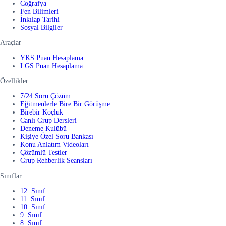
Coğrafya
Fen Bilimleri
İnkılap Tarihi
Sosyal Bilgiler
Araçlar
YKS Puan Hesaplama
LGS Puan Hesaplama
Özellikler
7/24 Soru Çözüm
Eğitmenlerle Bire Bir Görüşme
Birebir Koçluk
Canlı Grup Dersleri
Deneme Kulübü
Kişiye Özel Soru Bankası
Konu Anlatım Videoları
Çözümlü Testler
Grup Rehberlik Seansları
Sınıflar
12. Sınıf
11. Sınıf
10. Sınıf
9. Sınıf
8. Sınıf