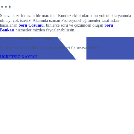
☀️☀️☀️
Sınava hazırlık uzun bir maraton. Kunduz ekibi olarak bu yolculukta yanında
olmayı çok isteriz! Alanında uzman Profesyonel eğitmenler tarafından
hazırlanan
Soru Çözümü
, binlerce soru ve çözümden oluşan
Soru
Bankası
hizmetlerimizden faydalanabilirsin.
Sınava hazırlanmanın en kolay yolu
Sınırsız video içerikler ve soru çözümleri ile sınava hazırlan
ÜCRETSİZ KAYDOL