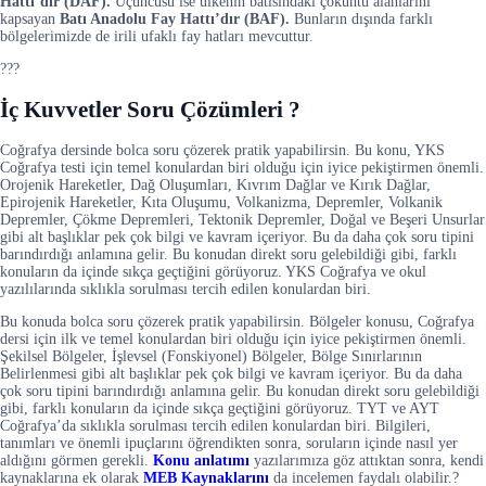
Hattı’dır (DAF).
Üçüncüsü ise ülkenin batısındaki çöküntü alanlarını
kapsayan
Batı Anadolu Fay Hattı’dır (BAF).
Bunların dışında farklı
bölgelerimizde de irili ufaklı fay hatları mevcuttur.
???
İç Kuvvetler Soru Çözümleri ?
Coğrafya dersinde bolca soru çözerek pratik yapabilirsin. Bu konu, YKS
Coğrafya testi için temel konulardan biri olduğu için iyice pekiştirmen önemli.
Orojenik Hareketler, Dağ Oluşumları, Kıvrım Dağlar ve Kırık Dağlar,
Epirojenik Hareketler, Kıta Oluşumu, Volkanizma, Depremler, Volkanik
Depremler, Çökme Depremleri, Tektonik Depremler, Doğal ve Beşeri Unsurlar
gibi alt başlıklar pek çok bilgi ve kavram içeriyor. Bu da daha çok soru tipini
barındırdığı anlamına gelir. Bu konudan direkt soru gelebildiği gibi, farklı
konuların da içinde sıkça geçtiğini görüyoruz. YKS Coğrafya ve okul
yazılılarında sıklıkla sorulması tercih edilen konulardan biri.
Bu konuda bolca soru çözerek pratik yapabilirsin. Bölgeler konusu, Coğrafya
dersi için ilk ve temel konulardan biri olduğu için iyice pekiştirmen önemli.
Şekilsel Bölgeler, İşlevsel (Fonskiyonel) Bölgeler, Bölge Sınırlarının
Belirlenmesi gibi alt başlıklar pek çok bilgi ve kavram içeriyor. Bu da daha
çok soru tipini barındırdığı anlamına gelir. Bu konudan direkt soru gelebildiği
gibi, farklı konuların da içinde sıkça geçtiğini görüyoruz. TYT ve AYT
Coğrafya’da sıklıkla sorulması tercih edilen konulardan biri. Bilgileri,
tanımları ve önemli ipuçlarını öğrendikten sonra, soruların içinde nasıl yer
aldığını görmen gerekli.
Konu anlatımı
yazılarımıza göz attıktan sonra, kendi
kaynaklarına ek olarak
MEB Kaynaklarını
da incelemen faydalı olabilir.?