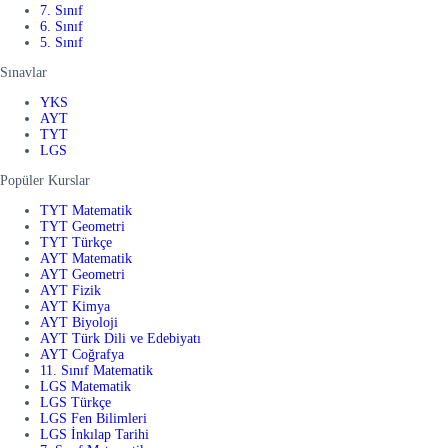
7. Sınıf
6. Sınıf
5. Sınıf
Sınavlar
YKS
AYT
TYT
LGS
Popüler Kurslar
TYT Matematik
TYT Geometri
TYT Türkçe
AYT Matematik
AYT Geometri
AYT Fizik
AYT Kimya
AYT Biyoloji
AYT Türk Dili ve Edebiyatı
AYT Coğrafya
11. Sınıf Matematik
LGS Matematik
LGS Türkçe
LGS Fen Bilimleri
LGS İnkılap Tarihi