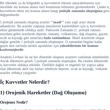
Bir ülkedeki ya da bölgedeki iç kuvvetlerin etkisini anlayabilmemiz için
öncelikle söz konusu alanın özel konumunu bilmemiz gerekmektedir. Çünkü iç
kuvvetlerin etkisi söz konusu alanın hangi
jeolojik zamanda oluştuğuna
göre
değişmektedir.
1.jeolojik zamanda oluşmuş araziler
‘’masif’’
yani yaşlı arazi olarak
adlandırılır. Bu araziler yaşlanıp enerjilerini kaybettikleri için iç kuvvetlerin
etkisi günümüzde oldukça azdır. Paleozoik Zamanda (1. jeolojik zaman)
meydana gelen arazilerde deprem, tsunami, volkanizma, dağ oluşumu, gayzer,
sıcak su kaynağı gibi unsurlara
fazla rastlanılmaz
. Masif arazilerde oluşan
dağlar genelde 1.jeolojik zamanda oluşmuştur. O zamandan bugüne kadar
geçen süre zarfında sürekli aşındıkları için
yükseltilerinin bir kısmını
kaybetmişlerdir
.
Anadolu Levhası’da ise her dönemde oluşmuz arazilere rastlamak mümkündür.
Ancak ülkemizin geneli 3.jeolojik zamanda oluşmuştur. Bu yüzden ülkemizde
iç kuvvetler oldukça etkilidir. Özellikle dağlık ve engebeli bir yapıya sahip
olan ülkemizde aktif fay hatları sebebiyle deprem, sıcak su kaynağı, volkanik
araziler oldukça yaygındır.
İç Kuvvetler Nelerdir?
1) Orojenik Hareketler (Dağ Oluşumu)
Orojenez Nedir?