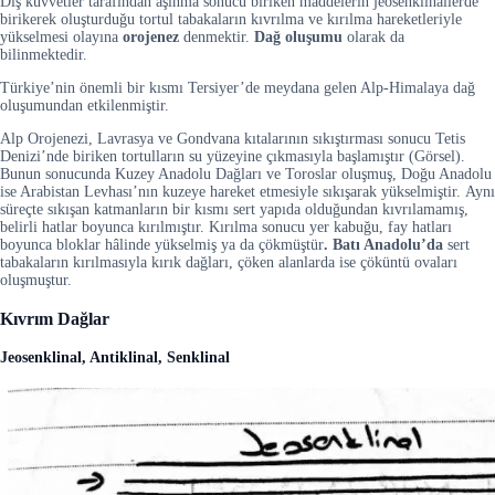
Dış kuvvetler tarafından aşınma sonucu biriken maddelerin jeosenklinallerde
birikerek oluşturduğu tortul tabakaların kıvrılma ve kırılma hareketleriyle
yükselmesi olayına
orojenez
denmektir.
Dağ oluşumu
olarak da
bilinmektedir.
Türkiye’nin önemli bir kısmı Tersiyer’de meydana gelen Alp-Himalaya dağ
oluşumundan etkilenmiştir.
Alp Orojenezi, Lavrasya ve Gondvana kıtalarının sıkıştırması sonucu Tetis
Denizi’nde biriken tortulların su yüzeyine çıkmasıyla başlamıştır (Görsel).
Bunun sonucunda Kuzey Anadolu Dağları ve Toroslar oluşmuş, Doğu Anadolu
ise Arabistan Levhası’nın kuzeye hareket etmesiyle sıkışarak yükselmiştir.
Aynı
süreçte sıkışan katmanların bir kısmı sert yapıda olduğundan kıvrılamamış,
belirli hatlar boyunca kırılmıştır. Kırılma sonucu yer kabuğu, fay hatları
boyunca bloklar hâlinde yükselmiş ya da çökmüştür
. Batı Anadolu’da
sert
tabakaların kırılmasıyla kırık dağları, çöken alanlarda ise çöküntü ovaları
oluşmuştur.
Kıvrım Dağlar
Jeosenklinal, Antiklinal, Senklinal