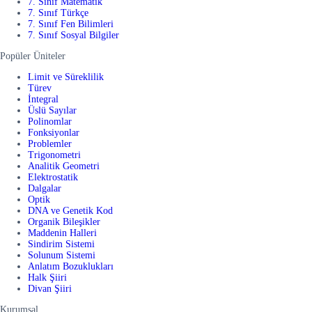
7. Sınıf Matematik
7. Sınıf Türkçe
7. Sınıf Fen Bilimleri
7. Sınıf Sosyal Bilgiler
Popüler Üniteler
Limit ve Süreklilik
Türev
İntegral
Üslü Sayılar
Polinomlar
Fonksiyonlar
Problemler
Trigonometri
Analitik Geometri
Elektrostatik
Dalgalar
Optik
DNA ve Genetik Kod
Organik Bileşikler
Maddenin Halleri
Sindirim Sistemi
Solunum Sistemi
Anlatım Bozuklukları
Halk Şiiri
Divan Şiiri
Kurumsal