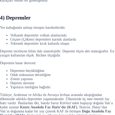
kayaçları bunun bir göstergesidir.
4) Depremler
Yer kabuğunda salınıp titreşim hareketleridir.
Volkanik depremler volkan alanlarında
Göçme (Çökme) depremleri karstik alanlarda
Tektonik depremler kırık katlarda oluşur.
Depremi inceleyen bilim dalı sismolojidir. Depremi ölçen alet sismograftır. En
yaygın kullanılan ölçek. Richter ölçeğidir.
Depremin hasar derecesi:
Depremin büyüklüğüne
Odak noktasının derinliğine
Zemin yapısına
Deprem süresine
Yapıların niteliğine bağlıdır.
Türkiye, Arabistan ve Afrika ile Avrasya levhası arasında sıkıştığından
ülkemizde sıklıkla depremler yaşanmaktadır. Ülkemizde üç tane önemli fay
hattı vardır. Bunlardan ilki, batıda Saroz Körfezi’nden başlayıp doğuda Van’a
kadar uzanan
Kuzey Anadolu Fay Hattı’dır (KAF).
İkincisi, Hatay’dan
Van’ın doğusuna kadar bir yay çizerek KAF ile birleşen
Doğu Anadolu Fay