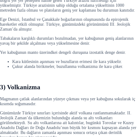
doğru yer yer peneplen hâline gelen Türkiye arazisi hafiflediği için
yükselmiştir. Türkiye arazisinin sahip olduğu ortalama yükseltinin 1000
metreden fazla olması ve platoların geniş yer kaplaması bu durumun kanıtıdır.
Ege Denizi, İstanbul ve Çanakkale boğazlarının oluşmasında da epirojenik
hareketler etkili olmuştur. Türkiye, günümüzdeki görünümünü III. Jeolojik
Zaman’da almıştır.
Tabakaların karşlıklı durumları bozulmadan, yer kabuğunun geniş alanlarının
yavaş bir şekilde alçalması veya yükselmesine denir.
Yer kabuğunun manto üzerindkei dengeli duruşuna izostatik denge denir.
Kara kütlesinin aşınması ve buzulların erimesi ile kara yükselir.
Çukur alanda birikmeler, buzullanma volkanizma ile kara çöker.
3) Volkanizma
Magmanın çatlak alanlarından yüzeye çıkması veya yer kabuğuna sokularak iç
kısımda soğumasıdır.
Günümüzde Türkiye sınırları içerisinde aktif volkana rastlanmamaktadır. II.
Jeolojik Zaman’da ülkemizin bulunduğu alanda su altı volkanları
görülmekteydi. Su altı volkanlarına ait kalıntılar, bugünkü Toroslar ve Kuzey
Anadolu Dağları ile Doğu Anadolu’nun büyük bir kısmını kapsayan alanda yer
almaktadır. Bu dağların zamanla aşınması sonucu ortaya çıkan derinlik