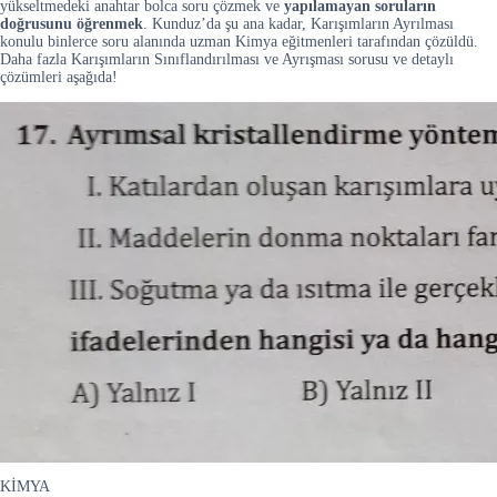
yükseltmedeki anahtar bolca soru çözmek ve
yapılamayan soruların
doğrusunu öğrenmek
. Kunduz’da şu ana kadar, Karışımların Ayrılması
konulu binlerce soru alanında uzman Kimya eğitmenleri tarafından çözüldü.
Daha fazla Karışımların Sınıflandırılması ve Ayrışması sorusu ve detaylı
çözümleri aşağıda!
KİMYA