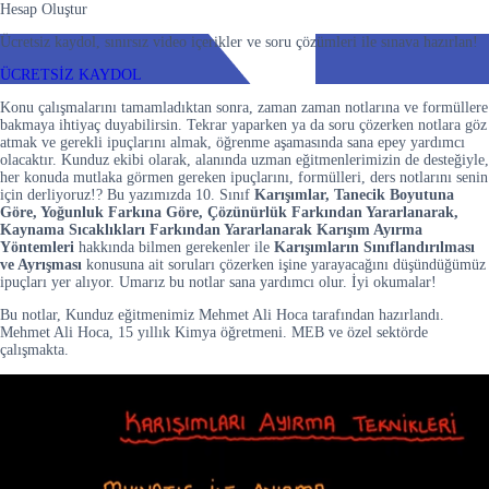
Hesap Oluştur
Ücretsiz kaydol, sınırsız video içerikler ve soru çözümleri ile sınava hazırlan!
ÜCRETSİZ KAYDOL
Konu çalışmalarını tamamladıktan sonra, zaman zaman notlarına ve formüllere
bakmaya ihtiyaç duyabilirsin. Tekrar yaparken ya da soru çözerken notlara göz
atmak ve gerekli ipuçlarını almak, öğrenme aşamasında sana epey yardımcı
olacaktır. Kunduz ekibi olarak, alanında uzman eğitmenlerimizin de desteğiyle,
her konuda mutlaka görmen gereken ipuçlarını, formülleri, ders notlarını senin
için derliyoruz!? Bu yazımızda 10. Sınıf
Karışımlar, Tanecik Boyutuna
Göre, Yoğunluk Farkına Göre, Çözünürlük Farkından Yararlanarak,
Kaynama Sıcaklıkları Farkından Yararlanarak Karışım Ayırma
Yöntemleri
hakkında bilmen gerekenler ile
Karışımların Sınıflandırılması
ve Ayrışması
konusuna ait soruları çözerken işine yarayacağını düşündüğümüz
ipuçları yer alıyor. Umarız bu notlar sana yardımcı olur. İyi okumalar!
Bu notlar, Kunduz eğitmenimiz Mehmet Ali Hoca tarafından hazırlandı.
Mehmet Ali Hoca, 15 yıllık Kimya öğretmeni. MEB ve özel sektörde
çalışmakta.