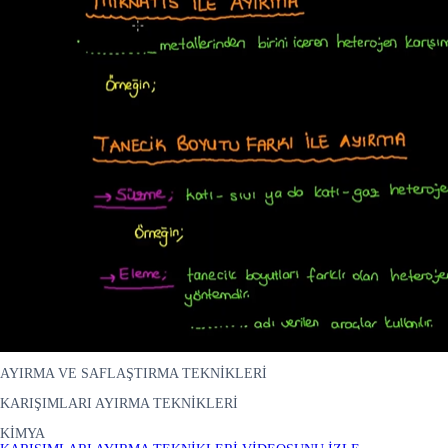
AYIRMA VE SAFLAŞTIRMA TEKNİKLERİ
KARIŞIMLARI AYIRMA TEKNİKLERİ
KİMYA