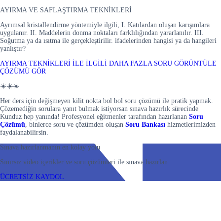
AYIRMA VE SAFLAŞTIRMA TEKNİKLERİ
Ayrımsal kristallendirme yöntemiyle ilgili, I. Katılardan oluşan karışımlara
uygulanır. II. Maddelerin donma noktaları farklılığından yararlanılır. III.
Soğutma ya da ısıtma ile gerçekleştirilir. ifadelerinden hangisi ya da hangileri
yanlıştır?
AYIRMA TEKNİKLERİ İLE İLGİLİ DAHA FAZLA SORU GÖRÜNTÜLE
ÇÖZÜMÜ GÖR
☀️☀️☀️
Her ders için değişmeyen kilit nokta bol bol soru çözümü ile pratik yapmak.
Çözemediğin sorulara yanıt bulmak istiyorsan sınava hazırlık sürecinde
Kunduz hep yanında! Profesyonel eğitmenler tarafından hazırlanan
Soru
Çözümü
, binlerce soru ve çözümden oluşan
Soru Bankası
hizmetlerimizden
faydalanabilirsin.
Sınava hazırlanmanın en kolay yolu
Sınırsız video içerikler ve soru çözümleri ile sınava hazırlan
ÜCRETSİZ KAYDOL