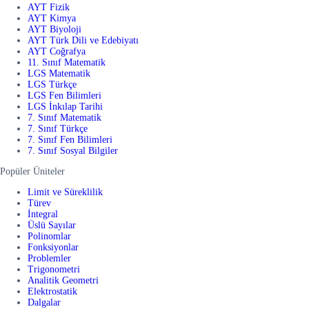
AYT Fizik
AYT Kimya
AYT Biyoloji
AYT Türk Dili ve Edebiyatı
AYT Coğrafya
11. Sınıf Matematik
LGS Matematik
LGS Türkçe
LGS Fen Bilimleri
LGS İnkılap Tarihi
7. Sınıf Matematik
7. Sınıf Türkçe
7. Sınıf Fen Bilimleri
7. Sınıf Sosyal Bilgiler
Popüler Üniteler
Limit ve Süreklilik
Türev
İntegral
Üslü Sayılar
Polinomlar
Fonksiyonlar
Problemler
Trigonometri
Analitik Geometri
Elektrostatik
Dalgalar