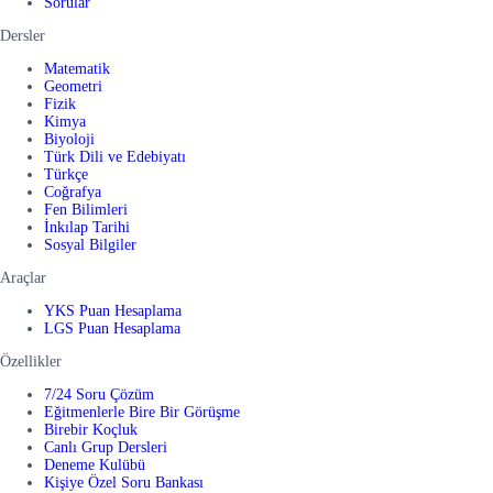
Sorular
Dersler
Matematik
Geometri
Fizik
Kimya
Biyoloji
Türk Dili ve Edebiyatı
Türkçe
Coğrafya
Fen Bilimleri
İnkılap Tarihi
Sosyal Bilgiler
Araçlar
YKS Puan Hesaplama
LGS Puan Hesaplama
Özellikler
7/24 Soru Çözüm
Eğitmenlerle Bire Bir Görüşme
Birebir Koçluk
Canlı Grup Dersleri
Deneme Kulübü
Kişiye Özel Soru Bankası