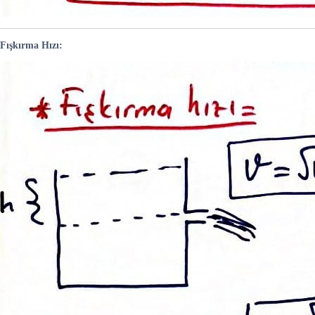
Fışkırma Hızı: