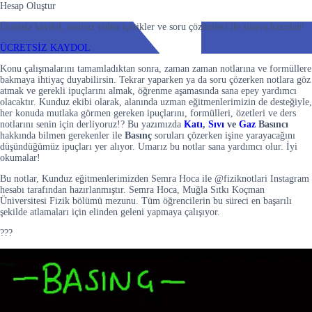
Hesap Oluştur
Ücretsiz kaydol, sınırsız video içerikler ve soru çözümleri ile sınava hazırlan!
ÜCRETSİZ KAYDOL
Konu çalışmalarını tamamladıktan sonra, zaman zaman notlarına ve formüllere
bakmaya ihtiyaç duyabilirsin. Tekrar yaparken ya da soru çözerken notlara göz
atmak ve gerekli ipuçlarını almak, öğrenme aşamasında sana epey yardımcı
olacaktır. Kunduz ekibi olarak, alanında uzman eğitmenlerimizin de desteğiyle,
her konuda mutlaka görmen gereken ipuçlarını, formülleri, özetleri ve ders
notlarını senin için derliyoruz!? Bu yazımızda
Katı
,
Sıvı
ve
Gaz
Basıncı
hakkında bilmen gerekenler ile
Basınç
soruları çözerken işine yarayacağını
düşündüğümüz ipuçları yer alıyor. Umarız bu notlar sana yardımcı olur. İyi
okumalar!
Bu notlar, Kunduz eğitmenlerimizden Semra Hoca ile @fiziknotlari Instagram
hesabı tarafından hazırlanmıştır. Semra Hoca, Muğla Sıtkı Koçman
Üniversitesi Fizik bölümü mezunu. Tüm öğrencilerin bu süreci en başarılı
şekilde atlamaları için elinden geleni yapmaya çalışıyor.
???