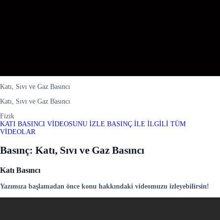
Katı, Sıvı ve Gaz Basıncı
Katı, Sıvı ve Gaz Basıncı
Fizik
KATI BASINCI VİDEOSUNU İZLE
BASINÇ İLE İLGİLİ TÜM
VİDEOLAR
Basınç: Katı, Sıvı ve Gaz Basıncı
Katı Basıncı
Yazımıza başlamadan önce konu hakkındaki videomuzu izleyebilirsin!