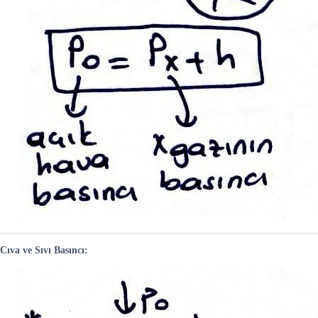
Cıva ve Sıvı Basıncı: