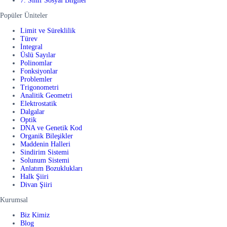
7. Sınıf Sosyal Bilgiler
Popüler Üniteler
Limit ve Süreklilik
Türev
İntegral
Üslü Sayılar
Polinomlar
Fonksiyonlar
Problemler
Trigonometri
Analitik Geometri
Elektrostatik
Dalgalar
Optik
DNA ve Genetik Kod
Organik Bileşikler
Maddenin Halleri
Sindirim Sistemi
Solunum Sistemi
Anlatım Bozuklukları
Halk Şiiri
Divan Şiiri
Kurumsal
Biz Kimiz
Blog