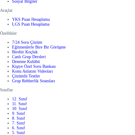
Sosyal Bilgiler
Araçlar
YKS Puan Hesaplama
LGS Puan Hesaplama
Özellikler
7/24 Soru Çözüm
Eğitmenlerle Bire Bir Görüşme
Birebir Koçluk
Canlı Grup Dersleri
Deneme Kulübü
Kişiye Özel Soru Bankası
Konu Anlatım Videoları
Çözümlü Testler
Grup Rehberlik Seansları
Sınıflar
12. Sınıf
11. Sınıf
10. Sınıf
9. Sınıf
8. Sınıf
7. Sınıf
6. Sınıf
5. Sınıf