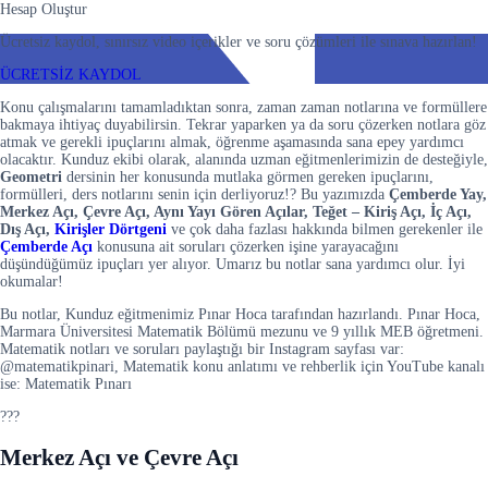
Hesap Oluştur
Ücretsiz kaydol, sınırsız video içerikler ve soru çözümleri ile sınava hazırlan!
ÜCRETSİZ KAYDOL
Konu çalışmalarını tamamladıktan sonra, zaman zaman notlarına ve formüllere
bakmaya ihtiyaç duyabilirsin. Tekrar yaparken ya da soru çözerken notlara göz
atmak ve gerekli ipuçlarını almak, öğrenme aşamasında sana epey yardımcı
olacaktır. Kunduz ekibi olarak, alanında uzman eğitmenlerimizin de desteğiyle,
Geometri
dersinin her konusunda mutlaka görmen gereken ipuçlarını,
formülleri, ders notlarını senin için derliyoruz!? Bu yazımızda
Çemberde Yay,
Merkez Açı, Çevre Açı, Aynı Yayı Gören Açılar, Teğet – Kiriş Açı, İç Açı,
Dış Açı,
Kirişler Dörtgeni
ve çok daha fazlası hakkında bilmen gerekenler ile
Çemberde Açı
konusuna ait soruları çözerken işine yarayacağını
düşündüğümüz ipuçları yer alıyor. Umarız bu notlar sana yardımcı olur. İyi
okumalar!
Bu notlar, Kunduz eğitmenimiz Pınar Hoca tarafından hazırlandı. Pınar Hoca,
Marmara Üniversitesi Matematik Bölümü mezunu ve 9 yıllık MEB öğretmeni.
Matematik notları ve soruları paylaştığı bir Instagram sayfası var:
@matematikpinari, Matematik konu anlatımı ve rehberlik için YouTube kanalı
ise: Matematik Pınarı
???
Merkez Açı ve Çevre Açı