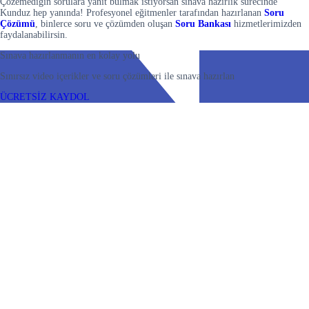
Çözemediğin sorulara yanıt bulmak istiyorsan sınava hazırlık sürecinde
Kunduz hep yanında! Profesyonel eğitmenler tarafından hazırlanan
Soru
Çözümü
, binlerce soru ve çözümden oluşan
Soru Bankası
hizmetlerimizden
faydalanabilirsin.
Sınava hazırlanmanın en kolay yolu
Sınırsız video içerikler ve soru çözümleri ile sınava hazırlan
ÜCRETSİZ KAYDOL