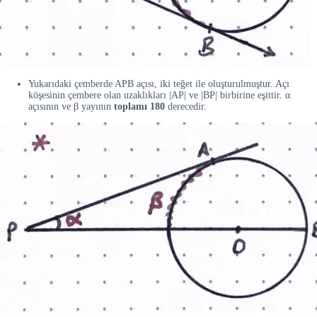
Yukarıdaki çemberde APB açısı, iki teğet ile oluşturulmuştur. Açı
köşesinin çembere olan uzaklıkları |AP| ve |BP| birbirine eşittir. α
açısının ve β yayının
toplamı 180
derecedir.