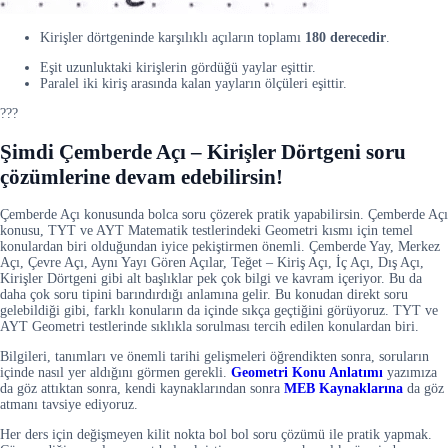
Kirişler dörtgeninde karşılıklı açıların toplamı
180 derecedir
.
Eşit uzunluktaki kirişlerin gördüğü yaylar eşittir.
Paralel iki kiriş arasında kalan yayların ölçüleri eşittir.
???
Şimdi Çemberde Açı – Kirişler Dörtgeni soru
çözümlerine devam edebilirsin!
Çemberde Açı konusunda bolca soru çözerek pratik yapabilirsin. Çemberde Açı
konusu, TYT ve AYT Matematik testlerindeki Geometri kısmı için temel
konulardan biri olduğundan iyice pekiştirmen önemli. Çemberde Yay, Merkez
Açı, Çevre Açı, Aynı Yayı Gören Açılar, Teğet – Kiriş Açı, İç Açı, Dış Açı,
Kirişler Dörtgeni gibi alt başlıklar pek çok bilgi ve kavram içeriyor. Bu da
daha çok soru tipini barındırdığı anlamına gelir. Bu konudan direkt soru
gelebildiği gibi, farklı konuların da içinde sıkça geçtiğini görüyoruz. TYT ve
AYT Geometri testlerinde sıklıkla sorulması tercih edilen konulardan biri.
Bilgileri, tanımları ve önemli tarihi gelişmeleri öğrendikten sonra, soruların
içinde nasıl yer aldığını görmen gerekli.
Geometri Konu Anlatımı
yazımıza
da göz attıktan sonra, kendi kaynaklarından sonra
MEB Kaynaklarına
da göz
atmanı tavsiye ediyoruz.
Her ders için değişmeyen kilit nokta bol bol soru çözümü ile pratik yapmak.