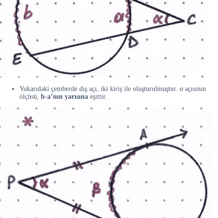
Yukarıdaki çemberde dış açı, iki kiriş ile oluşturulmuştur. α açısının
ölçüsü,
b-a’nın yarısına
eşittir.