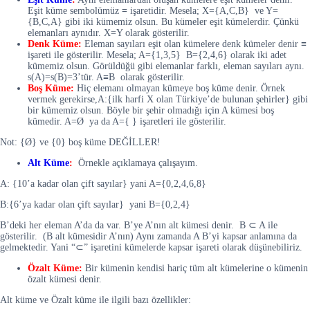
Eşit küme sembolümüz
=
işaretidir. Mesela; X={A,C,B} ve Y=
{B,C,A} gibi iki kümemiz olsun. Bu kümeler eşit kümelerdir. Çünkü
elemanları aynıdır. X=Y olarak gösterilir.
Denk Küme:
Eleman sayıları eşit olan kümelere denk kümeler denir
≡
işareti ile gösterilir.
Mesela; A={1,3,5} B={2,4,6} olarak iki adet
kümemiz olsun. Görüldüğü gibi elemanlar farklı, eleman sayıları aynı.
s(A)=s(B)=3’tür. A
≡
B
olarak gösterilir.
Boş Küme:
Hiç elemanı olmayan kümeye boş küme denir
. Örnek
vermek gerekirse,
A:{ilk harfi X olan Türkiye’de bulunan şehirler} gibi
bir kümemiz olsun. Böyle bir şehir olmadığı için
A kümesi boş
kümedir. A=Ø ya da A={ } işaretleri ile gösterilir.
Not: {
Ø} ve {0} boş küme DEĞİLLER!
Alt Küme
:
Örnekle açıklamaya çalışayım.
A: {10’a kadar olan çift sayılar} yani A={0,2,4,6,8}
B:{6’ya kadar olan çift sayılar} yani B={0,2,4}
B’deki her eleman A’da da var. B’ye A’nın alt kümesi denir. B
⊂
A ile
gösterilir
.
(B alt kümesidir A’nın) Aynı zamanda A B’yi kapsar anlamına da
gelmektedir. Yani “⊂” işaretini kümelerde kapsar işareti olarak düşünebiliriz.
Özalt Küme:
Bir kümenin kendisi hariç tüm alt kümelerine o kümenin
özalt kümesi denir.
Alt küme ve Özalt küme ile ilgili bazı özellikler: