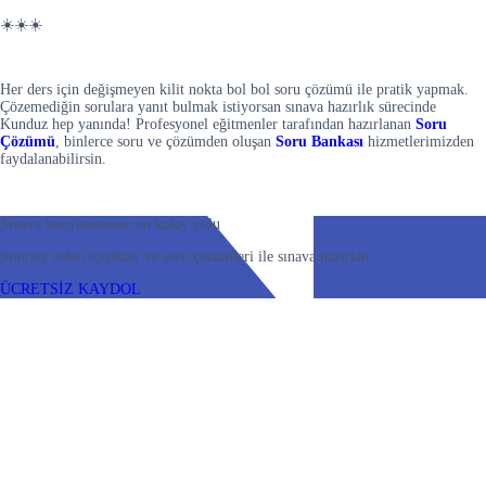
☀️☀️☀️
Her ders için değişmeyen kilit nokta bol bol soru çözümü ile pratik yapmak.
Çözemediğin sorulara yanıt bulmak istiyorsan sınava hazırlık sürecinde
Kunduz hep yanında! Profesyonel eğitmenler tarafından hazırlanan
Soru
Çözümü
, binlerce soru ve çözümden oluşan
Soru Bankası
hizmetlerimizden
faydalanabilirsin.
Sınava hazırlanmanın en kolay yolu
Sınırsız video içerikler ve soru çözümleri ile sınava hazırlan
ÜCRETSİZ KAYDOL