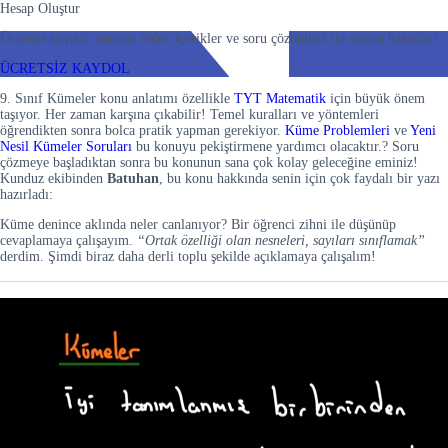
Hesap Oluştur
Ücretsiz kaydol, sınırsız video içerikler ve soru çözümleri ile sınava hazırlan!
ÜCRETSİZ KAYDOL
9. Sınıf Kümeler konu anlatımı özellikle
TYT Matematik
için büyük önem
taşıyor. Her zaman karşına çıkabilir! Temel kuralları ve yöntemleri
öğrendikten sonra bolca pratik yapman gerekiyor.
Küme Problemleri
ve
Yeni
Nesil Kümeler Soruları
bu konuyu pekiştirmene yardımcı olacaktır.? Soru
çözmeye başladıktan sonra bu konunun sana çok kolay geleceğine eminiz!
Kunduz ekibinden
Batuhan
, bu konu hakkında senin için çok faydalı bir yazı
hazırladı:
Küme denince aklında neler canlanıyor? Bir öğrenci zihni ile düşünüp
cevaplamaya çalışayım.
“Ortak özelliği olan nesneleri, sayıları sınıflamak”
derdim. Şimdi biraz daha derli toplu şekilde açıklamaya çalışalım!