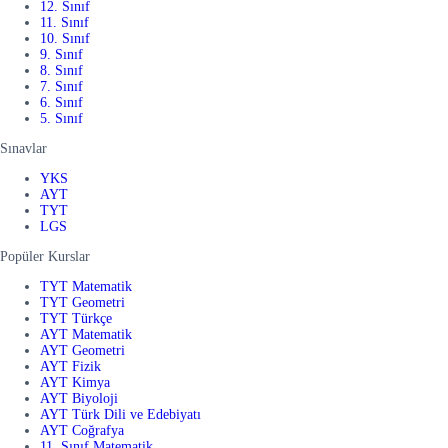
12. Sınıf
11. Sınıf
10. Sınıf
9. Sınıf
8. Sınıf
7. Sınıf
6. Sınıf
5. Sınıf
Sınavlar
YKS
AYT
TYT
LGS
Popüler Kurslar
TYT Matematik
TYT Geometri
TYT Türkçe
AYT Matematik
AYT Geometri
AYT Fizik
AYT Kimya
AYT Biyoloji
AYT Türk Dili ve Edebiyatı
AYT Coğrafya
11. Sınıf Matematik