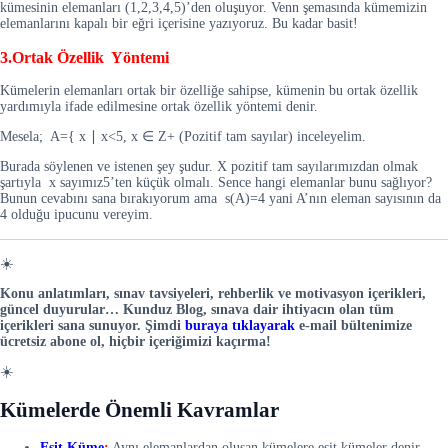
kümesinin elemanları (1,2,3,4,5)’den oluşuyor. Venn şemasında kümemizin
elemanlarını kapalı bir eğri içerisine yazıyoruz. Bu kadar basit!
3.Ortak Özellik Yöntemi
Kümelerin elemanları ortak bir özelliğe sahipse, kümenin bu ortak özellik
yardımıyla ifade edilmesine ortak özellik yöntemi denir.
Mesela; A={ x
∣
x
<5, x
∈
Z+ (Pozitif tam sayılar) inceleyelim.
Burada söylenen ve istenen şey şudur. X pozitif tam sayılarımızdan olmak
şartıyla x sayımız5’ten küçük olmalı. Sence hangi elemanlar bunu sağlıyor?
Bunun cevabını sana bırakıyorum ama s(A)=4 yani A’nın eleman sayısının da
4 olduğu ipucunu vereyim.
☀️
Konu anlatımları, sınav tavsiyeleri, rehberlik ve motivasyon içerikleri,
güncel duyurular… Kunduz Blog, sınava dair ihtiyacın olan tüm
içerikleri sana sunuyor. Şimdi
buraya tıklayarak
e-mail bültenimize
ücretsiz abone ol, hiçbir içeriğimizi kaçırma!
☀️
Kümelerde Önemli Kavramlar
Eşit Küme
:
Aynı elemanlardan oluşan kümelere eşit kümeler denir.