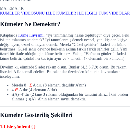
MATEMATİK
KÜMELER VİDEOSUNU İZLE
KÜMELER İLE İLGİLİ TÜM VİDEOLAR
Kümeler Ne Demektir?
Kitaplarda
Küme Kavramı
, “İyi tanımlanmış nesne topluluğu” diye geçer.
Peki
iyi tanımlanmış ne demek? İyi tanımlanmış demek
nesnel
, yani kişiden kişiye
değişmeyen, öznel olmayan demek.
Mesela “Güzel şehirler” ifadesi bir küme
belirtmez. Güzel şehir deyince herkesin aklına farklı farklı şehirler gelir
. Yani
öznel bir ifade olduğu için küme belirtmez
. Fakat, “Haftanın günleri” ifadesi
küme belirtir. Çünkü herkes için aynı ve 7 tanedir. (7 elemanlı bir kümedir)
Diyelim ki, elimizde 5 adet rakam olsun. Bunlar (4,3,3,7,9) olsun. Bu rakam
listesini A ile temsil edelim. Bu rakamlar üzerinden kümenin kavramlarını
inceleyelim
.
Mesela 8
∉
A dır. (8 elemanı değildir A’nın)
4
∈
A dır (4 elemanı A’dır)
s(A)=4’tür (2 tane 3 rakamı olduğundan bir tanesini alırız. İkisi birden
alınmaz!) s(A) A’nın eleman sayısı demektir.
Kümeler Gösteriliş Şekilleri
1.Liste yöntemi { }