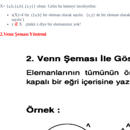
X= {a,b,{a,b},{z,y}} olsun. Gelin bu kümeyi inceleyelim:
s(X)=4’tür. ({a,b} bir eleman olarak sayılır. {z,y} de bir eleman olarak
sayılır.)
z
∉
X çünkü z diye bir elemanımız yok!
2.Venn Şeması Yöntemi