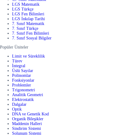
LGS Matematik
LGS Türkçe
LGS Fen Bilimleri
LGS İnkılap Tarihi
7. Sınıf Matematik
7. Sınıf Türkçe
7. Sınıf Fen Bilimleri
7. Sınıf Sosyal Bilgiler
Popüler Üniteler
Limit ve Süreklilik
Türev
İntegral
Üslü Sayılar
Polinomlar
Fonksiyonlar
Problemler
Trigonometri
Analitik Geometri
Elektrostatik
Dalgalar
Optik
DNA ve Genetik Kod
Organik Bileşikler
Maddenin Halleri
Sindirim Sistemi
Solunum Sistemi