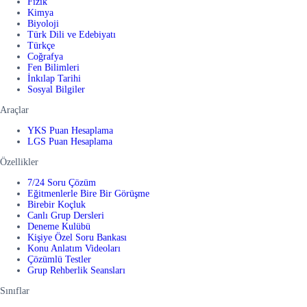
Fizik
Kimya
Biyoloji
Türk Dili ve Edebiyatı
Türkçe
Coğrafya
Fen Bilimleri
İnkılap Tarihi
Sosyal Bilgiler
Araçlar
YKS Puan Hesaplama
LGS Puan Hesaplama
Özellikler
7/24 Soru Çözüm
Eğitmenlerle Bire Bir Görüşme
Birebir Koçluk
Canlı Grup Dersleri
Deneme Kulübü
Kişiye Özel Soru Bankası
Konu Anlatım Videoları
Çözümlü Testler
Grup Rehberlik Seansları
Sınıflar