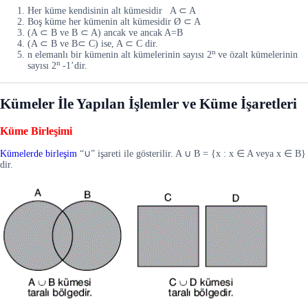
Her küme kendisinin alt kümesidir A
⊂
A
Boş küme her kümenin alt kümesidir Ø ⊂ A
(A ⊂ B ve B ⊂ A) ancak ve ancak A=B
(A ⊂ B ve B⊂ C) ise, A ⊂ C dir.
n
n elemanlı bir kümenin alt kümelerinin sayısı 2
ve özalt kümelerinin
n
sayısı 2
-1’dir.
Kümeler İle Yapılan İşlemler ve Küme İşaretleri
Küme Birleşimi
Kümelerde birleşim
“∪” işareti ile gösterilir. A
∪
B = {x : x
∈
A veya x
∈
B}
dir.