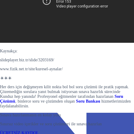
Kaynakça:
slideplayer.biz.tr/slide/3203169/
www.fizik.net.tr/site/kuresel-aynalar/
☀️☀️☀️
Her ders için değişmeyen kilit nokta bol bol soru çözümü ile pratik yapmak.
Çözemediğin sorulara yanıt bulmak istiyorsan sınava hazırlık sürecinde
Kunduz hep yanında! Profesyonel eğitmenler tarafından hazırlanan
Soru
Çözümü
, binlerce soru ve çözümden oluşan
Soru Bankası
hizmetlerimizden
faydalanabilirsin.
Sınava hazırlanmanın en kolay yolu
Sınırsız video içerikler ve soru çözümleri ile sınava hazırlan
ÜCRETSİZ KAYDOL