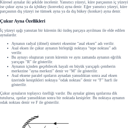
Küresel aynalar iki şekilde incelenir. Yansıtıcı yüzeyi, küre parçasının iç yüzeyi
ise çukur ayna ya da içbükey (konveks) ayna denir. Eğer yansıtıcı yüzeyi, küre
parçasının dış yüzeyi ise tümsek ayna ya da dış bükey (konkav) ayna denir.
Çukur Ayna Özellikleri
İç yüzeyi ışığı yansıtan bir kürenin iki özdeş parçaya ayrılması ile elde edilen
aynalardır.
Aynanın radyal (dönel) simetri eksenine “asal eksen” adı verilir.
Asal eksen ile çukur aynanın birleştiği noktaya “tepe noktası” adı
verilir.
Bu aynayı oluşturan yarım kürenin ve aynı zamanda aynanın eğrilik
yarıçapı “R” ile gösterilir.
Aynanın içinden geçebilecek hayali en büyük yarıçaplı çemberin
merkezine “ayna merkezi” denir ve “M” ile gösterilir.
Asal eksene paralel ışınların aynadan yansıdıktan sonra asal eksen
üzerinde kesiştikleri noktaya “odak noktası” denir ve “F” harfi ile
gösterilir.
Çukur aynaların toplayıcı özelliği vardır. Bu aynalar güneş ışınlarına dik
tutulursa, ışınlar yansıdıktan sonra bir noktada kesişirler. Bu noktaya aynanın
odak noktası denir ve F ile gösterilir.