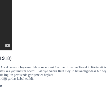
1918)
ncak savaşın başarısızlıkla sona ermesi üzerine İttihat ve Terakki Hükümeti isti
teş kes yapılmasını önerdi. Bahriye Nazırı Rauf Bey’in başkanlığındaki bir he
r İngiliz gemisinde görüşmeler başladı.
diği şartlar kabul edildi.
ER