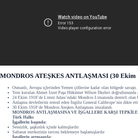
MONDROS ATEŞKES ANTLAŞMASI (30 Ekim 
Osmanlı, Avrupa içlerinden Yemen çöllerine kadar olan bölgede savaştı. A
Yeni kurulan Ahmet İzzet Paşa Hükümet Wilson İlkeleri doğrultusunda a
24 Ekim 1918’de Limni Adası’ndaki Mondros Limanında demirli olan bi
Anlaşma devletlerini temsil eden İngiliz General Calthrope’nin dikte ettir
30 Ekim 1918’de Mondros Ateşkes Antlaşması imzalandı.
MONDROS ANTLAŞMASINA VE İŞGALLERE KARŞI TEPKİL
Türk Halkı
İşgallerin başında:
Sessizlik, şaşkınlık içinde kalmışlardır.
Saltanat merkezinin tavrını beklemeye başlamışlardır
İşgallerin artmasıyla: