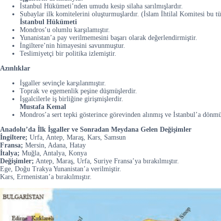
İstanbul Hükümeti’nden umudu kesip silaha sarılmışlardır.
Subaylar ilk komitelerini oluşturmuşlardır. (İslam İhtilal Komitesi bu tü
İstanbul Hükümeti
Mondros’u olumlu karşılamıştır.
Yunanistan’a pay verilmemesini başarı olarak değerlendirmiştir.
İngiltere’nin himayesini savunmuştur.
Teslimiyetçi bir politika izlemiştir.
Azınlıklar
İşgaller sevinçle karşılanmıştır.
Toprak ve egemenlik peşine düşmüşlerdir.
İşgalcilerle iş birliğine girişmişlerdir.
Mustafa Kemal
Mondros’a sert tepki gösterince görevinden alınmış ve İstanbul’a dönmü
Anadolu’da İlk İşgaller ve Sonradan Meydana Gelen Değişimler
İngiltere;
Urfa, Antep, Maraş, Kars, Samsun
Fransa;
Mersin, Adana, Hatay
İtalya;
Muğla, Antalya, Konya
Değişimler;
Antep, Maraş, Urfa, Suriye Fransa’ya bırakılmıştır.
Ege, Doğu Trakya Yunanistan’a verilmiştir.
Kars, Ermenistan’a bırakılmıştır.