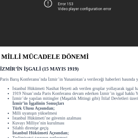
MİLLİ MÜCADELE DÖNEMİ
İZMİR’İN İŞGALİ (15 MAYIS 1919)
Paris Barış Konferansı’nda İzmir’in Yunanistan’a verileceği haberleri basında y
İstanbul Hükümeti Nasihat Heyeti adı verilen gruplar yollayarak işgal ha
1919 Nisan’ında Paris Konferansı devam ederken İzmir’in işgal hakkı Yu
İzmir’de yapılan mitingler (Maşatlık Mitingi gibi) İtilaf Devletleri üzeri
İzmir’in İşgalinin Sonuçları
Türk Ulusu Açısından;
Milli uyanışın yükselmesi
İstanbul Hükümeti’ne güvenin azalması
Kuvayı Milliye’nin kurulması
Silahlı direnişe geçiş
İstanbul Hükümeti Açısından;
Teslimiyetçi tavrının netleşmesi