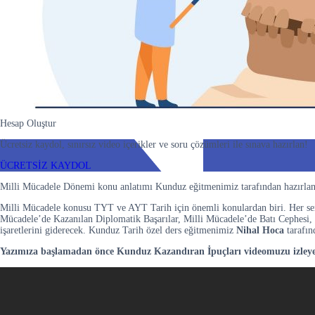
Hesap Oluştur
Ücretsiz kaydol, sınırsız video içerikler ve soru çözümleri ile sınava hazırlan!
ÜCRETSİZ KAYDOL
Milli Mücadele Dönemi konu anlatımı Kunduz eğitmenimiz tarafından hazırlan
Milli Mücadele konusu TYT ve AYT Tarih için önemli konulardan biri. Her sene 
Mücadele’de Kazanılan Diplomatik Başarılar, Milli Mücadele’de Batı Cephesi
işaretlerini giderecek. Kunduz Tarih özel ders eğitmenimiz
Nihal Hoca
tarafın
Yazımıza başlamadan önce Kunduz Kazandıran İpuçları videomuzu izleyeb