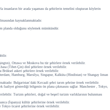
a insanların bir arada yaşaması da şehirlerin temelini oluşturan köylerin
i olmasından kaynaklanmaktadır.
zla ön planda olduğunu söylemek mümkündür.
bilir.
ingtın), Ottawa ve Moskova bu tür şehirlere örnek verilebilir.
asa (Tibet-Çin) dinî şehirlere örnek verilebilir.
Brüksel askeri şehirlere örnek verilebilir.
. Rotterdam, Hamburg, Marsilya, Singapur, Kalküta (Hindistan) ve Shangay liman
lmaktadır. Bulgaristan’daki Kırcaali şehri tarım şehrine örnek verilebilir.
rek faaliyet gösterdiği bölgenin ön plana çıkmasını sağlar. Manchester , Tokyo,
rilebilir. Turizm şehirleri, doğal ve beşerî turizm varlıklarının bulunması
nca (İspanya) kültür şehirlerine örnek verilebilir.
Tokyo ticaret şehirlerine örnek verilebilir.