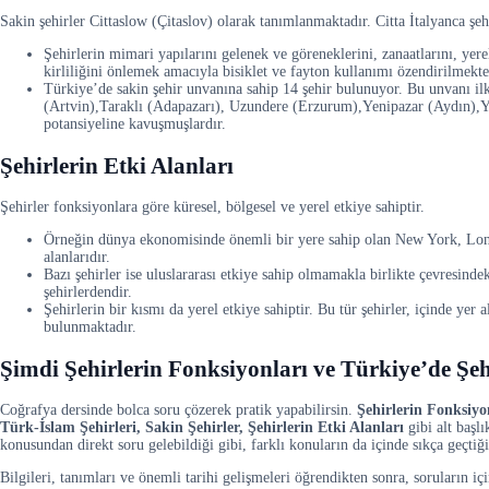
Sakin şehirler Cittaslow (Çitaslov) olarak tanımlanmaktadır. Citta İtalyanca şe
Şehirlerin mimari yapılarını gelenek ve göreneklerini, zanaatlarını, yere
kirliliğini önlemek amacıyla bisiklet ve fayton kullanımı özendirilmekte
Türkiye’de sakin şehir unvanına sahip 14 şehir bulunuyor. Bu unvanı ilk
(Artvin),Taraklı (Adapazarı), Uzundere (Erzurum),Yenipazar (Aydın),Yalv
potansiyeline kavuşmuşlardır.
Şehirlerin Etki Alanları
Şehirler fonksiyonlara göre küresel, bölgesel ve yerel etkiye sahiptir.
Örneğin dünya ekonomisinde önemli bir yere sahip olan New York, Londr
alanlarıdır.
Bazı şehirler ise uluslararası etkiye sahip olmamakla birlikte çevresind
şehirlerdendir.
Şehirlerin bir kısmı da yerel etkiye sahiptir. Bu tür şehirler, içinde yer
bulunmaktadır.
Şimdi Şehirlerin Fonksiyonları ve Türkiye’de Şeh
Coğrafya dersinde bolca soru çözerek pratik yapabilirsin.
Şehirlerin Fonksiyo
Türk-İslam Şehirleri, Sakin Şehirler, Şehirlerin Etki Alanları
gibi alt başl
konusundan direkt soru gelebildiği gibi, farklı konuların da içinde sıkça geçti
Bilgileri, tanımları ve önemli tarihi gelişmeleri öğrendikten sonra, soruların i