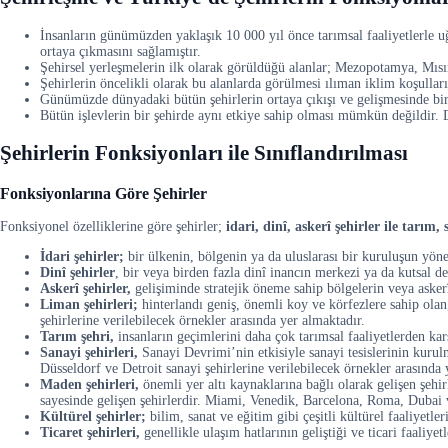
İnsanların günümüzden yaklaşık 10 000 yıl önce tarımsal faaliyetlerle uğ
ortaya çıkmasını sağlamıştır.
Şehirsel yerleşmelerin ilk olarak görüldüğü alanlar; Mezopotamya, Mısı
Şehirlerin öncelikli olarak bu alanlarda görülmesi ılıman iklim koşullar
Günümüzde dünyadaki bütün şehirlerin ortaya çıkışı ve gelişmesinde bir 
Bütün işlevlerin bir şehirde aynı etkiye sahip olması mümkün değildir
Şehirlerin Fonksiyonları ile Sınıflandırılması
Fonksiyonlarına Göre Şehirler
Fonksiyonel özelliklerine göre şehirler;
idari, dinî, askerî şehirler ile tarım
İdari şehirler;
bir ülkenin, bölgenin ya da uluslarası bir kuruluşun yön
Dinî şehirler
, bir veya birden fazla dinî inancın merkezi ya da kutsal 
Askerî şehirler,
gelişiminde stratejik öneme sahip bölgelerin veya askerî
Liman şehirleri;
hinterlandı geniş, önemli koy ve körfezlere sahip olan
şehirlerine verilebilecek örnekler arasında yer almaktadır.
Tarım şehri,
insanların geçimlerini daha çok tarımsal faaliyetlerden karşı
Sanayi şehirleri,
Sanayi Devrimi’nin etkisiyle sanayi tesislerinin kurulm
Düsseldorf ve Detroit sanayi şehirlerine verilebilecek örnekler arasında
Maden şehirleri,
önemli yer altı kaynaklarına bağlı olarak gelişen şehir
sayesinde gelişen şehirlerdir. Miami, Venedik, Barcelona, Roma, Dubai v
Kültürel şehirler;
bilim, sanat ve eğitim gibi çeşitli kültürel faaliyet
Ticaret şehirleri,
genellikle ulaşım hatlarının geliştiği ve ticari faaliy