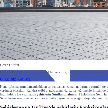
Hesap Oluştur
Ücretsiz kaydol, sınırsız video içerikler ve soru çözümleri ile sınava hazırlan!
ÜCRETSİZ KAYDOL
Konu çalışmalarını tamamladıktan sonra, zaman zaman notlarına , formüllere v
yardımcı olacaktır. Kunduz ekibi olarak, alanında uzman eğitmenlerimizin de
hazırladık!? Bu yazımızda
Şehirlerin Sınıflandırılması, Türk-İslam Şehirleri
Şehirleşme
konusuna ait soruları çözerken işine yarayacağını düşündüğümüz ipu
Şehirleşme ve Türkiye’de Şehirlerin Fonksiyonlar