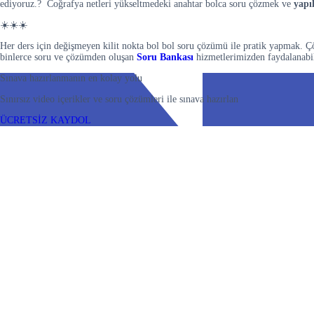
ediyoruz.? Coğrafya netleri yükseltmedeki anahtar bolca soru çözmek ve
yapı
☀️☀️☀️
Her ders için değişmeyen kilit nokta bol bol soru çözümü ile pratik yapmak. Ç
binlerce soru ve çözümden oluşan
Soru Bankası
hizmetlerimizden faydalanabil
Sınava hazırlanmanın en kolay yolu
Sınırsız video içerikler ve soru çözümleri ile sınava hazırlan
ÜCRETSİZ KAYDOL