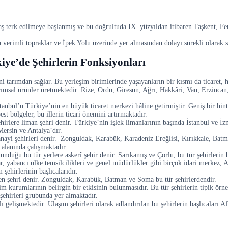
aş terk edilmeye başlanmış ve bu doğrultuda IX. yüzyıldan itibaren Taşkent, Fe
erimli topraklar ve İpek Yolu üzerinde yer almasından dolayı sürekli olarak sa
iye’de Şehirlerin Fonksiyonları
i tarımdan sağlar. Bu yerleşim birimlerinde yaşayanların bir kısmı da ticaret, h
arımsal ürünler üretmektedir. Rize, Ordu, Giresun, Ağrı, Hakkâri, Van, Erzincan
İstanbul’u Türkiye’nin en büyük ticaret merkezi hâline getirmiştir. Geniş bir hi
t bölgeler, bu illerin ticari önemini artırmaktadır.
hirlere liman şehri denir. Türkiye’nin işlek limanlarının başında İstanbul ve İz
Mersin ve Antalya’dır.
nayi şehirleri denir. Zonguldak, Karabük, Karadeniz Ereğlisi, Kırıkkale, Batma
 alanında çalışmaktadır.
unduğu bu tür yerlere askerî şehir denir. Sarıkamış ve Çorlu, bu tür şehirlerin b
lar, yabancı ülke temsilcilikleri ve genel müdürlükler gibi birçok idari merkez,
ehirlerinin başlıcalarıdır.
den şehri denir. Zonguldak, Karabük, Batman ve Soma bu tür şehirlerdendir.
tim kurumlarının belirgin bir etkisinin bulunmasıdır. Bu tür şehirlerin tipik örn
 şehirleri grubunda yer almaktadır.
lı gelişmektedir. Ulaşım şehirleri olarak adlandırılan bu şehirlerin başlıcaları