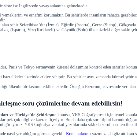
hir slow ise İngilizcede yavaş anlamına gelmektedir.
l yemeklerini ve esnafını korumaktır. Bu şehirlerde insanların rahatça gezebilece
dir.
 alan şehir Seferihisar’dır (İzmir). Eğirdir (Isparta), Gerze (Sinop), Gökçead
aç (Isparta), Vize(Kırklareli) ve Göynük (Bolu) ülkemizdeki diğer sakin şehirl
a, Paris ve Tokyo sermayenin küresel dolaşımını kontrol eden şehirler konum
eki bazı ülkeler üzerinde etkiye sahiptir. Bu şehirler aynı zamanda küresel şeh
 aldığı ülkenin bir kısmını etkilemektedir. Örneğin Erzurum, çevresinde yer alan 
irleşme soru çözümlerine devam edebilirsin!
nları ve Türkiye’de Şehirleşme
konusu, YKS Coğrafya testi için temel konular
ıklar pek çok bilgi ve kavram içeriyor. Bu da daha çok soru tipini barındırdığı a
ğini görüyoruz. YKS Coğrafya ve okul yazılılarında sıklıkla sorulması tercih edi
çinde nasıl yer aldığını görmen gerekli.
Konu anlatımı
yazımıza da göz attıktan 