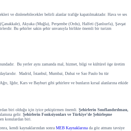
kleri ve dinlenebilecekler belirli alanlar trafiğe kapatılmaktadır. Hava ve ses
a (Çanakkale), Akyaka (Muğla), Perşembe (Ordu), Halfeti (Şanlıurfa), Şavşat
erdir. Bu şehirler sakin şehir unvanıyla birlikte önemli bir turizm
undadır. Bu yerler aynı zamanda mal, hizmet, bilgi ve kültürel öge üretim
ir adaylarıdır. Madrid, İstanbul, Mumbai, Dubai ve Sao Paulo bu tür
Ağrı, Iğdır, Kars ve Bayburt gibi şehirlere ve bunların kırsal alanlarına etkide
dan biri olduğu için iyice pekiştirmen önemli.
Şehirlerin Sınıflandırılması,
nlamına gelir.
Şehirlerin Fonksiyonları ve Türkiye’de Şehirleşme
len konulardan biri.
sonra, kendi kaynaklarından sonra
MEB Kaynaklarına
da göz atmanı tavsiye