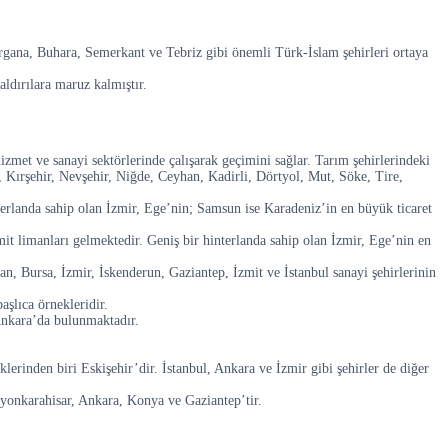
rgana, Buhara, Semerkant ve Tebriz gibi önemli Türk-İslam şehirleri ortaya
ldırılara maruz kalmıştır.
izmet ve sanayi sektörlerinde çalışarak geçimini sağlar. Tarım şehirlerindeki
, Kırşehir, Nevşehir, Niğde, Ceyhan, Kadirli, Dörtyol, Mut, Söke, Tire,
nterlanda sahip olan İzmir, Ege’nin; Samsun ise Karadeniz’in en büyük ticaret
mit limanları gelmektedir. Geniş bir hinterlanda sahip olan İzmir, Ege’nin en
n, Bursa, İzmir, İskenderun, Gaziantep, İzmit ve İstanbul sanayi şehirlerinin
aşlıca örnekleridir.
 Ankara’da bulunmaktadır.
eklerinden biri Eskişehir’dir. İstanbul, Ankara ve İzmir gibi şehirler de diğer
 Afyonkarahisar, Ankara, Konya ve Gaziantep’tir.