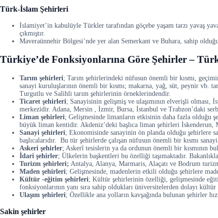
Türk-İslam Şehirleri
İslamiyet’in kabulüyle Türkler tarafından göçebe yaşam tarzı yavaş yav
çıkmıştır.
Maveraünnehir Bölgesi’nde yer alan Semerkant ve Buhara, sahip olduğu v
Türkiye’de Fonksiyonlarına Göre Şehirler
– Türk
Tarım şehirleri
; Tarım şehirlerindeki nüfusun önemli bir kısmı, geçimin
sanayi kuruluşlarının önemli bir kısmı; makarna, yağ, süt, peynir vb. t
Turgutlu ve Salihli tarım şehirlerinin örneklerindendir.
Ticaret şehirleri
; Sanayisinin gelişmiş ve ulaşımının elverişli olması, 
merkezidir. Adana, Mersin , İzmir, Bursa, İstanbul ve Trabzon’daki serbes
Liman şehirleri
; Gelişmesinde limanların etkisinin daha fazla olduğu şe
büyük liman kentidir. Akdeniz’deki başlıca liman şehirleri İskenderun, 
Sanayi şehirleri
; Ekonomisinde sanayinin ön planda olduğu şehirlere sa
başlıcalarıdır. Bu tür şehirlerde çalışan nüfusun önemli bir kısmı sanayi
Askeri şehirler
; Askerî tesislerin ya da ordunun önemli bir kısmının bul
İdari şehirler
; Ülkelerin başkentleri bu özelliği taşımaktadır. Bakanlık
Turizm şehirleri;
Antalya, Alanya, Marmaris, Alaçatı ve Bodrum turizm ş
Maden şehirleri
; Gelişmesinde, madenlerin etkili olduğu şehirlere ma
Kültür -eğitim şehirleri
; Kültür şehirlerinin özelliği, gelişmesinde eği
fonksiyonlarının yanı sıra sahip oldukları üniversitelerden dolayı kültür
Ulaşım şehirleri
; Özellikle ana yolların kavşağında bulunan şehirler hız
Sakin şehirler