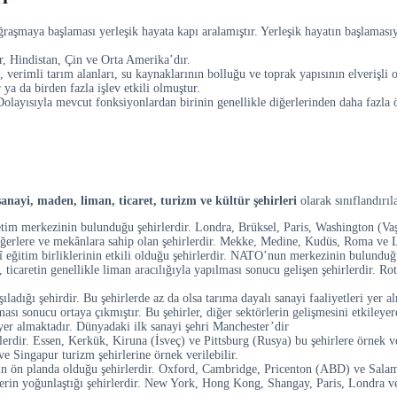
raşmaya başlaması yerleşik hayata kapı aralamıştır. Yerleşik hayatın başlamasıyl
r, Hindistan, Çin ve Orta Amerika’dır.
ı, verimli tarım alanları, su kaynaklarının bolluğu ve toprak yapısının elverişl
ya da birden fazla işlev etkili olmuştur.
. Dolayısıyla mevcut fonksiyonlardan birinin genellikle diğerlerinden daha fa
, sanayi, maden, liman, ticaret, turizm ve kültür şehirleri
olarak sınıflandırıla
etim merkezinin bulunduğu şehirlerdir. Londra, Brüksel, Paris, Washington (Vaş
değerlere ve mekânlara sahip olan şehirlerdir. Mekke, Medine, Kudüs, Roma ve Lh
 eğitim birliklerinin etkili olduğu şehirlerdir. NATO’nun merkezinin bulunduğu 
, ticaretin genellikle liman aracılığıyla yapılması sonucu gelişen şehirlerdir
ladığı şehirdir. Bu şehirlerde az da olsa tarıma dayalı sanayi faaliyetleri yer a
ası sonucu ortaya çıkmıştır. Bu şehirler, diğer sektörlerin gelişmesini etkileye
 yer almaktadır. Dünyadaki ilk sanayi şehri Manchester’dir
lerdir. Essen, Kerkük, Kiruna (İsveç) ve Pittsburg (Rusya) bu şehirlere örnek ve
e Singapur turizm şehirlerine örnek verilebilir.
lerin ön planda olduğu şehirlerdir. Oxford, Cambridge, Pricenton (ABD) ve Salama
etlerin yoğunlaştığı şehirlerdir. New York, Hong Kong, Shangay, Paris, Londra ve 