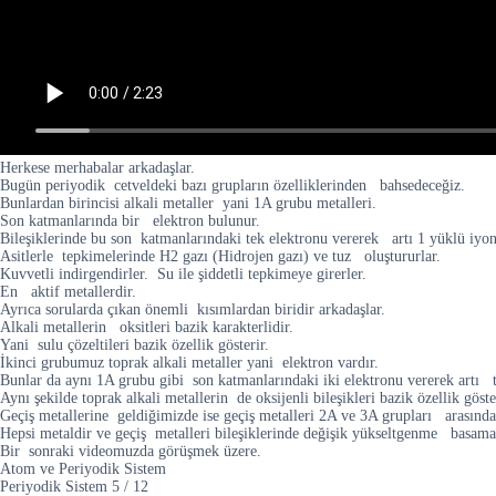
Herkese merhabalar arkadaşlar.
Bugün periyodik cetveldeki bazı grupların özelliklerinden bahsedeceğiz.
Bunlardan birincisi alkali metaller yani 1A grubu metalleri.
Son katmanlarında bir elektron bulunur.
Bileşiklerinde bu son katmanlarındaki tek elektronu vererek artı 1 yüklü iyon
Asitlerle tepkimelerinde H2 gazı (Hidrojen gazı) ve tuz oluştururlar.
Kuvvetli indirgendirler. Su ile şiddetli tepkimeye girerler.
En aktif metallerdir.
Ayrıca sorularda çıkan önemli kısımlardan biridir arkadaşlar.
Alkali metallerin oksitleri bazik karakterlidir.
Yani sulu çözeltileri bazik özellik gösterir.
İkinci grubumuz toprak alkali metaller yani elektron vardır.
Bunlar da aynı 1A grubu gibi son katmanlarındaki iki elektronu vererek artı 
Aynı şekilde toprak alkali metallerin de oksijenli bileşikleri bazik özellik göste
Geçiş metallerine geldiğimizde ise geçiş metalleri 2A ve 3A grupları arasında
Hepsi metaldir ve geçiş metalleri bileşiklerinde değişik yükseltgenme basamak
Bir sonraki videomuzda görüşmek üzere.
Atom ve Periyodik Sistem
Periyodik Sistem
5
/
12