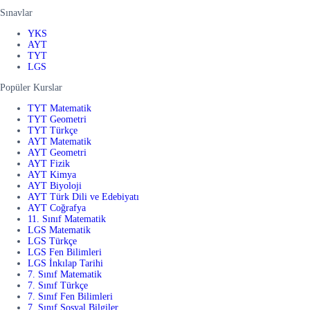
Sınavlar
YKS
AYT
TYT
LGS
Popüler Kurslar
TYT Matematik
TYT Geometri
TYT Türkçe
AYT Matematik
AYT Geometri
AYT Fizik
AYT Kimya
AYT Biyoloji
AYT Türk Dili ve Edebiyatı
AYT Coğrafya
11. Sınıf Matematik
LGS Matematik
LGS Türkçe
LGS Fen Bilimleri
LGS İnkılap Tarihi
7. Sınıf Matematik
7. Sınıf Türkçe
7. Sınıf Fen Bilimleri
7. Sınıf Sosyal Bilgiler