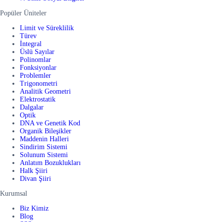
Popüler Üniteler
Limit ve Süreklilik
Türev
İntegral
Üslü Sayılar
Polinomlar
Fonksiyonlar
Problemler
Trigonometri
Analitik Geometri
Elektrostatik
Dalgalar
Optik
DNA ve Genetik Kod
Organik Bileşikler
Maddenin Halleri
Sindirim Sistemi
Solunum Sistemi
Anlatım Bozuklukları
Halk Şiiri
Divan Şiiri
Kurumsal
Biz Kimiz
Blog