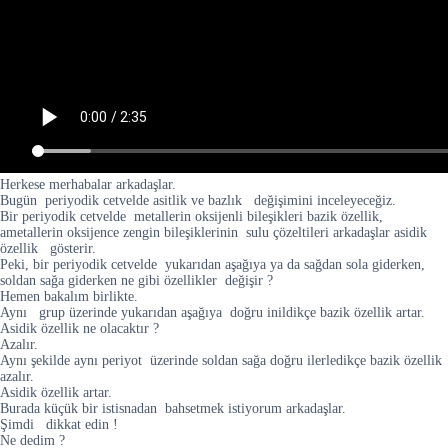
Herkese merhabalar arkadaşlar.
Bugün periyodik cetvelde asitlik ve bazlık değişimini inceleyeceğiz.
Bir periyodik cetvelde metallerin oksijenli bileşikleri bazik özellik,
ametallerin oksijence zengin bileşiklerinin sulu çözeltileri arkadaşlar asidik
özellik gösterir.
Peki, bir periyodik cetvelde yukarıdan aşağıya ya da sağdan sola giderken,
soldan sağa giderken ne gibi özellikler değişir ?
Hemen bakalım birlikte.
Aynı grup üzerinde yukarıdan aşağıya doğru inildikçe bazik özellik artar.
Asidik özellik ne olacaktır ?
Azalır.
Aynı şekilde aynı periyot üzerinde soldan sağa doğru ilerledikçe bazik özellik
azalır.
Asidik özellik artar.
Burada küçük bir istisnadan bahsetmek istiyorum arkadaşlar.
Şimdi dikkat edin !
Ne dedim ?