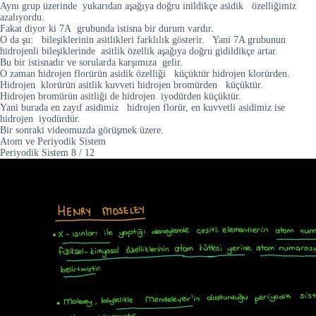
Aynı grup üzerinde yukarıdan aşağıya doğru inildikçe asidik özelliğimiz
azalıyordu.
Fakat diyor ki 7A grubunda istisna bir durum vardır.
O da şu: bileşiklerinin asitlikleri farklılık gösterir. Yani 7A grubunun
hidrojenli bileşiklerinde asitlik özellik aşağıya doğru gidildikçe artar.
Bu bir istisnadır ve sorularda karşımıza gelir.
O zaman hidrojen florürün asidik özelliği küçüktür hidrojen klorürden.
Hidrojen klorürün asitlik kuvveti hidrojen bromürden küçüktür.
Hidrojen bromürün asitliği de hidrojen iyodürden küçüktür.
Yani burada en zayıf asidimiz hidrojen florür, en kuvvetli asidimiz ise
hidrojen iyodürdür.
Bir sonraki videomuzda görüşmek üzere.
Atom ve Periyodik Sistem
Periyodik Sistem
8
/
12