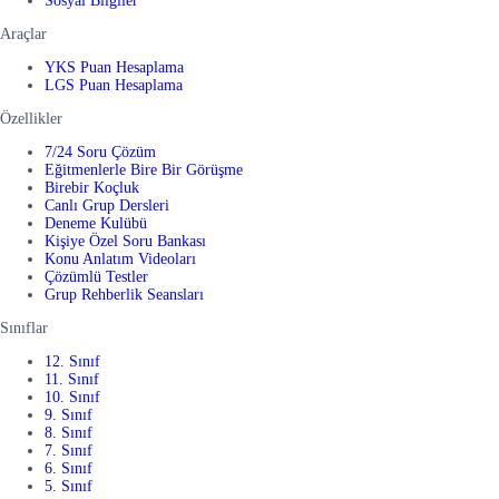
Sosyal Bilgiler
Araçlar
YKS Puan Hesaplama
LGS Puan Hesaplama
Özellikler
7/24 Soru Çözüm
Eğitmenlerle Bire Bir Görüşme
Birebir Koçluk
Canlı Grup Dersleri
Deneme Kulübü
Kişiye Özel Soru Bankası
Konu Anlatım Videoları
Çözümlü Testler
Grup Rehberlik Seansları
Sınıflar
12. Sınıf
11. Sınıf
10. Sınıf
9. Sınıf
8. Sınıf
7. Sınıf
6. Sınıf
5. Sınıf