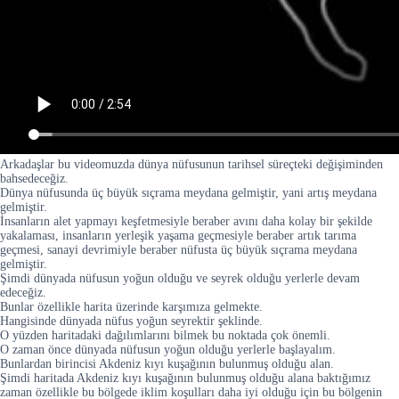
Arkadaşlar bu videomuzda dünya nüfusunun tarihsel süreçteki değişiminden
bahsedeceğiz.
Dünya nüfusunda üç büyük sıçrama meydana gelmiştir, yani artış meydana
gelmiştir.
İnsanların alet yapmayı keşfetmesiyle beraber avını daha kolay bir şekilde
yakalaması, insanların yerleşik yaşama geçmesiyle beraber artık tarıma
geçmesi, sanayi devrimiyle beraber nüfusta üç büyük sıçrama meydana
gelmiştir.
Şimdi dünyada nüfusun yoğun olduğu ve seyrek olduğu yerlerle devam
edeceğiz.
Bunlar özellikle harita üzerinde karşımıza gelmekte.
Hangisinde dünyada nüfus yoğun seyrektir şeklinde.
O yüzden haritadaki dağılımlarını bilmek bu noktada çok önemli.
O zaman önce dünyada nüfusun yoğun olduğu yerlerle başlayalım.
Bunlardan birincisi Akdeniz kıyı kuşağının bulunmuş olduğu alan.
Şimdi haritada Akdeniz kıyı kuşağının bulunmuş olduğu alana baktığımız
zaman özellikle bu bölgede iklim koşulları daha iyi olduğu için bu bölgenin