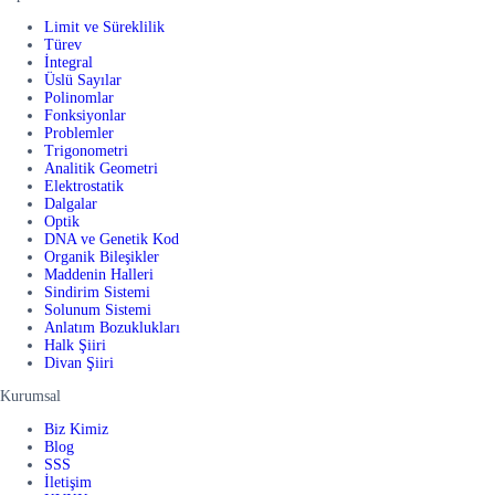
Limit ve Süreklilik
Türev
İntegral
Üslü Sayılar
Polinomlar
Fonksiyonlar
Problemler
Trigonometri
Analitik Geometri
Elektrostatik
Dalgalar
Optik
DNA ve Genetik Kod
Organik Bileşikler
Maddenin Halleri
Sindirim Sistemi
Solunum Sistemi
Anlatım Bozuklukları
Halk Şiiri
Divan Şiiri
Kurumsal
Biz Kimiz
Blog
SSS
İletişim