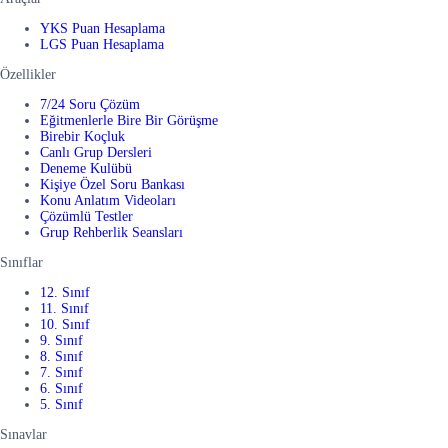
YKS Puan Hesaplama
LGS Puan Hesaplama
Özellikler
7/24 Soru Çözüm
Eğitmenlerle Bire Bir Görüşme
Birebir Koçluk
Canlı Grup Dersleri
Deneme Kulübü
Kişiye Özel Soru Bankası
Konu Anlatım Videoları
Çözümlü Testler
Grup Rehberlik Seansları
Sınıflar
12. Sınıf
11. Sınıf
10. Sınıf
9. Sınıf
8. Sınıf
7. Sınıf
6. Sınıf
5. Sınıf
Sınavlar