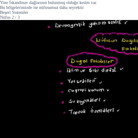
Yine İskandinav dağlarının bulunmuş olduğu kesim var.
Bu bölgelerimizde ise nüfusumuz daha seyrektir.
Beşeri Sistemler
Nüfus
2
/
3