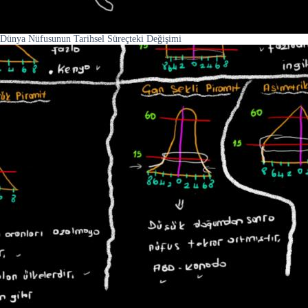
Dünya Nüfusunun Tarihsel Süreçteki Değişimi