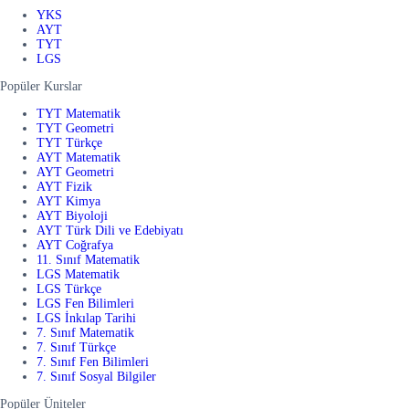
YKS
AYT
TYT
LGS
Popüler Kurslar
TYT Matematik
TYT Geometri
TYT Türkçe
AYT Matematik
AYT Geometri
AYT Fizik
AYT Kimya
AYT Biyoloji
AYT Türk Dili ve Edebiyatı
AYT Coğrafya
11. Sınıf Matematik
LGS Matematik
LGS Türkçe
LGS Fen Bilimleri
LGS İnkılap Tarihi
7. Sınıf Matematik
7. Sınıf Türkçe
7. Sınıf Fen Bilimleri
7. Sınıf Sosyal Bilgiler
Popüler Üniteler