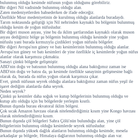
bulunmuş olduğu kesimde nüfusun yoğun olduğunu görebiliriz.
Bir diğeri Nil vadisinde bulunmuş olduğu alan.
Zaten medeniyetlerden bahsederken de ifade edeceğiz.
Özellikle Mısır medeniyetinin de kurulmuş olduğu alanlarda buradaydı.
Tarım noktasında geliştiği için Nil nehrinden kaynaklı bu bölgenin bulunmuş
olduğu kesim de yoğun nüfusludur.
Bir diğeri muson asyası, yine bu da iklim şartlarından kaynaklı olarak muson
asyası dediğimiz bölge şu bölgenin bulunmuş olduğu kesimde yine yoğun
nüfuslu yani burada kırmızıyla çizdikleri yoğun nüfuslu bölgeler.
Bir diğeri Avrupa'nın güney ve batı kesimlerinin bulunmuş olduğu alanlar.
Avrupa'nın güney ve batı kesimleri de yine özellikle iç kesimlerde yoğun nüfus
alanlar olarak karşımıza çıkmakta.
Sanayi çünkü bölgede gelişmiştir.
ABD'nin doğu ve batısının bulunmuş olduğu alana baktığımız zaman ise
ABD'nin doğu ve batısı da, şu kesimde özellikle sanayinin gelişmesine bağlı
olarak da, burada da nüfus yoğun olarak karşımıza çıkar.
Evet, şimdi nüfusun seyrek olduğu alanlara baktığımız zaman nüfus yeşil ile
işaret dediğim alanlarda daha seyrek.
Neden seyrek?
Çünkü şu kesimler daha soğuk ve kutup bölgelerinin bulunmuş olduğu ve
kutup altı olduğu için bu bölgelerde yerleşim kısıtlı.
Bunun dışında burası ekvatoral iklim bölgesi.
Çok sıcak Amazon havzası olarak nitelendirdiğimiz kısım yine Kongo havzası
olarak nitelendirdiğimiz kısım.
Bunun dışında çöl bölgeleri Sahra Çölü'nün bulunduğu alan, yine çöl
bölgelerinin bulunmuş olduğu kesimlerde seyrek nüfusludur.
Bunun dışında yüksek dağlık alanların bulunmuş olduğu kesimde, mesela
arkadaşlar şu bölgede, Himalaya dağlarının bulunmuş olduğu alan var.