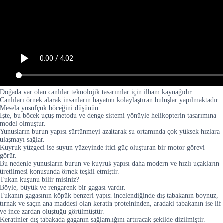
Doğada var olan canlılar teknolojik tasarımlar için ilham kaynağıdır.
Canlıları örnek alarak insanların hayatını kolaylaştıran buluşlar yapılmaktadır.
Mesela yusufçuk böceğini düşünün.
İşte, bu böcek uçuş metodu ve denge sistemi yönüyle helikopterin tasarımına
model olmuştur.
Yunusların burun yapısı sürtünmeyi azaltarak su ortamında çok yüksek hızlara
ulaşmayı sağlar.
Kuyruk yüzgeci ise suyun yüzeyinde itici güç oluşturan bir motor görevi
görür.
Bu nedenle yunusların burun ve kuyruk yapısı daha modern ve hızlı uçakların
üretilmesi konusunda örnek teşkil etmiştir.
Tukan kuşunu bilir misiniz?
Böyle, büyük ve rengarenk bir gagası vardır.
Tukanın gagasının köpük benzeri yapısı incelendiğinde dış tabakanın boynuz,
tırnak ve saçın ana maddesi olan keratin proteininden, aradaki tabakanın ise lif
ve ince zardan oluştuğu görülmüştür.
Keratinler dış tabakada gaganın sağlamlığını artıracak şekilde dizilmiştir.