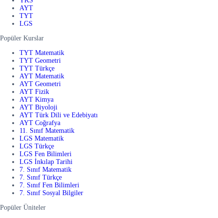
YKS
AYT
TYT
LGS
Popüler Kurslar
TYT Matematik
TYT Geometri
TYT Türkçe
AYT Matematik
AYT Geometri
AYT Fizik
AYT Kimya
AYT Biyoloji
AYT Türk Dili ve Edebiyatı
AYT Coğrafya
11. Sınıf Matematik
LGS Matematik
LGS Türkçe
LGS Fen Bilimleri
LGS İnkılap Tarihi
7. Sınıf Matematik
7. Sınıf Türkçe
7. Sınıf Fen Bilimleri
7. Sınıf Sosyal Bilgiler
Popüler Üniteler