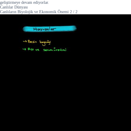
geliştirmeye devam ediyorlar.
Canlılar Dünyası
Canlıların Biyolojik ve Ekonomik Önemi
2
/
2