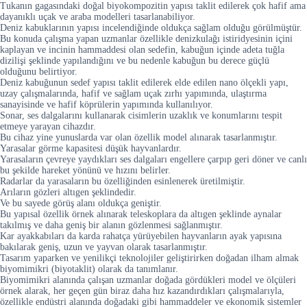
Tukanın gagasındaki doğal biyokompozitin yapısı taklit edilerek çok hafif ama
dayanıklı uçak ve araba modelleri tasarlanabiliyor.
Deniz kabuklarının yapısı incelendiğinde oldukça sağlam olduğu görülmüştür.
Bu konuda çalışma yapan uzmanlar özellikle denizkulağı istiridyesinin içini
kaplayan ve incinin hammaddesi olan sedefin, kabuğun içinde adeta tuğla
dizilişi şeklinde yapılandığını ve bu nedenle kabuğun bu derece güçlü
olduğunu belirtiyor.
Deniz kabuğunun sedef yapısı taklit edilerek elde edilen nano ölçekli yapı,
uzay çalışmalarında, hafif ve sağlam uçak zırhı yapımında, ulaştırma
sanayisinde ve hafif köprülerin yapımında kullanılıyor.
Sonar, ses dalgalarını kullanarak cisimlerin uzaklık ve konumlarını tespit
etmeye yarayan cihazdır.
Bu cihaz yine yunuslarda var olan özellik model alınarak tasarlanmıştır.
Yarasalar görme kapasitesi düşük hayvanlardır.
Yarasaların çevreye yaydıkları ses dalgaları engellere çarpıp geri döner ve canlı
bu şekilde hareket yönünü ve hızını belirler.
Radarlar da yarasaların bu özelliğinden esinlenerek üretilmiştir.
Arıların gözleri altıgen şeklindedir.
Ve bu sayede görüş alanı oldukça geniştir.
Bu yapısal özellik örnek alınarak teleskoplara da altıgen şeklinde aynalar
takılmış ve daha geniş bir alanın gözlenmesi sağlanmıştır.
Kar ayakkabıları da karda rahatça yürüyebilen hayvanların ayak yapısına
bakılarak geniş, uzun ve yayvan olarak tasarlanmıştır.
Tasarım yaparken ve yenilikçi teknolojiler geliştirirken doğadan ilham almak
biyomimikri (biyotaklit) olarak da tanımlanır.
Biyomimikri alanında çalışan uzmanlar doğada gördükleri model ve ölçüleri
örnek alarak, her geçen gün biraz daha hız kazandırdıkları çalışmalarıyla,
özellikle endüstri alanında doğadaki gibi hammaddeler ve ekonomik sistemler