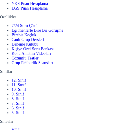
YKS Puan Hesaplama
LGS Puan Hesaplama
Özellikler
7/24 Soru Çözüm
Eğitmenlerle Bire Bir Görüşme
Birebir Koçluk
Canlı Grup Dersleri
Deneme Kulübü
Kişiye Özel Soru Bankası
Konu Anlatım Videoları
Çözümlü Testler
Grup Rehberlik Seansları
Sınıflar
12. Sınıf
11. Sınıf
10. Sınıf
9. Sınıf
8. Sınıf
7. Sınıf
6. Sınıf
5. Sınıf
Sınavlar