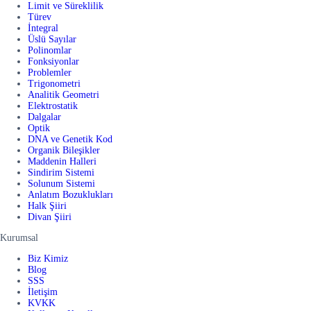
Limit ve Süreklilik
Türev
İntegral
Üslü Sayılar
Polinomlar
Fonksiyonlar
Problemler
Trigonometri
Analitik Geometri
Elektrostatik
Dalgalar
Optik
DNA ve Genetik Kod
Organik Bileşikler
Maddenin Halleri
Sindirim Sistemi
Solunum Sistemi
Anlatım Bozuklukları
Halk Şiiri
Divan Şiiri
Kurumsal
Biz Kimiz
Blog
SSS
İletişim
KVKK