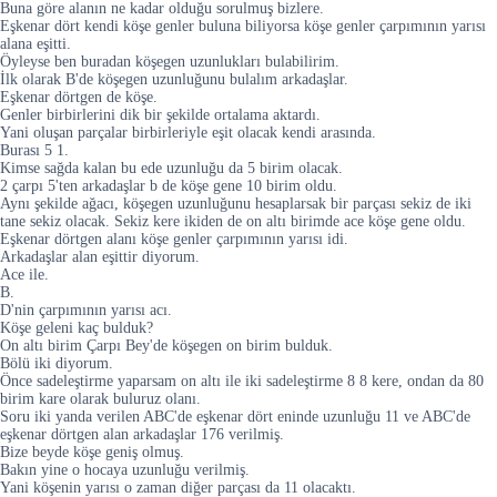
Buna göre alanın ne kadar olduğu sorulmuş bizlere.
Eşkenar dört kendi köşe genler buluna biliyorsa köşe genler çarpımının yarısı
alana eşitti.
Öyleyse ben buradan köşegen uzunlukları bulabilirim.
İlk olarak B'de köşegen uzunluğunu bulalım arkadaşlar.
Eşkenar dörtgen de köşe.
Genler birbirlerini dik bir şekilde ortalama aktardı.
Yani oluşan parçalar birbirleriyle eşit olacak kendi arasında.
Burası 5 1.
Kimse sağda kalan bu ede uzunluğu da 5 birim olacak.
2 çarpı 5'ten arkadaşlar b de köşe gene 10 birim oldu.
Aynı şekilde ağacı, köşegen uzunluğunu hesaplarsak bir parçası sekiz de iki
tane sekiz olacak. Sekiz kere ikiden de on altı birimde ace köşe gene oldu.
Eşkenar dörtgen alanı köşe genler çarpımının yarısı idi.
Arkadaşlar alan eşittir diyorum.
Ace ile.
B.
D'nin çarpımının yarısı acı.
Köşe geleni kaç bulduk?
On altı birim Çarpı Bey'de köşegen on birim bulduk.
Bölü iki diyorum.
Önce sadeleştirme yaparsam on altı ile iki sadeleştirme 8 8 kere, ondan da 80
birim kare olarak buluruz olanı.
Soru iki yanda verilen ABC'de eşkenar dört eninde uzunluğu 11 ve ABC'de
eşkenar dörtgen alan arkadaşlar 176 verilmiş.
Bize beyde köşe geniş olmuş.
Bakın yine o hocaya uzunluğu verilmiş.
Yani köşenin yarısı o zaman diğer parçası da 11 olacaktı.