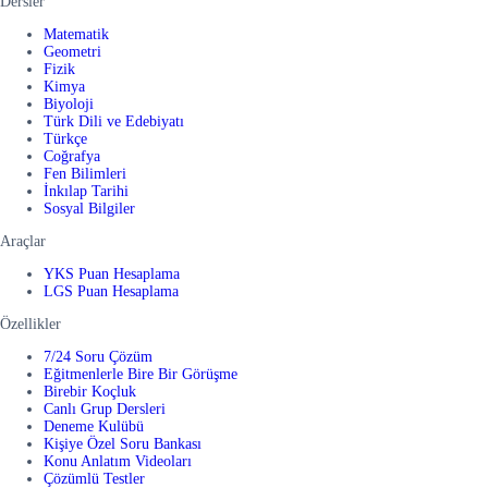
Dersler
Matematik
Geometri
Fizik
Kimya
Biyoloji
Türk Dili ve Edebiyatı
Türkçe
Coğrafya
Fen Bilimleri
İnkılap Tarihi
Sosyal Bilgiler
Araçlar
YKS Puan Hesaplama
LGS Puan Hesaplama
Özellikler
7/24 Soru Çözüm
Eğitmenlerle Bire Bir Görüşme
Birebir Koçluk
Canlı Grup Dersleri
Deneme Kulübü
Kişiye Özel Soru Bankası
Konu Anlatım Videoları
Çözümlü Testler