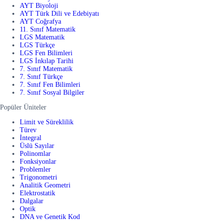
AYT Biyoloji
AYT Türk Dili ve Edebiyatı
AYT Coğrafya
11. Sınıf Matematik
LGS Matematik
LGS Türkçe
LGS Fen Bilimleri
LGS İnkılap Tarihi
7. Sınıf Matematik
7. Sınıf Türkçe
7. Sınıf Fen Bilimleri
7. Sınıf Sosyal Bilgiler
Popüler Üniteler
Limit ve Süreklilik
Türev
İntegral
Üslü Sayılar
Polinomlar
Fonksiyonlar
Problemler
Trigonometri
Analitik Geometri
Elektrostatik
Dalgalar
Optik
DNA ve Genetik Kod