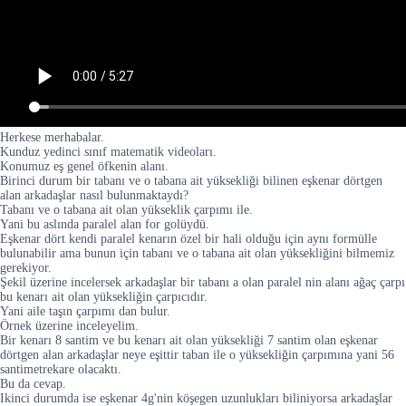
Herkese merhabalar.
Kunduz yedinci sınıf matematik videoları.
Konumuz eş genel öfkenin alanı.
Birinci durum bir tabanı ve o tabana ait yüksekliği bilinen eşkenar dörtgen
alan arkadaşlar nasıl bulunmaktaydı?
Tabanı ve o tabana ait olan yükseklik çarpımı ile.
Yani bu aslında paralel alan for golüydü.
Eşkenar dört kendi paralel kenarın özel bir hali olduğu için aynı formülle
bulunabilir ama bunun için tabanı ve o tabana ait olan yüksekliğini bilmemiz
gerekiyor.
Şekil üzerine incelersek arkadaşlar bir tabanı a olan paralel nin alanı ağaç çarpı
bu kenarı ait olan yüksekliğin çarpıcıdır.
Yani aile taşın çarpımı dan bulur.
Örnek üzerine inceleyelim.
Bir kenarı 8 santim ve bu kenarı ait olan yüksekliği 7 santim olan eşkenar
dörtgen alan arkadaşlar neye eşittir taban ile o yüksekliğin çarpımına yani 56
santimetrekare olacaktı.
Bu da cevap.
Ikinci durumda ise eşkenar 4g'nin köşegen uzunlukları biliniyorsa arkadaşlar