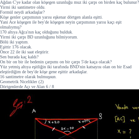
Ağdan C'ye kadar olan köşegen uzunluğu muz iki çarpı on birden kaç bulunur?
Yirmi iki santimetre oldu.
Formül neydi arkadaşlar?
Köşe genler çarpımının yarısı eşkenar dörtgen alanla eşitti.
Yani Ace köşegen ile bey'de köşegen neyin çarpımının yarısı kaçı eşit
olmalıymış?
170 altıya Ağca'nın kaç olduğunu bulduk.
Yirmi iki çarpı BD uzunluğunu bilmiyorum.
Bölü iki yaptım.
Eşittir 176 olacak.
Önce 22 ile iki saat eleştirir.
Sen burada kaç kaldı?
On bir on bir ile bedenin çarpımı on bir çarpı 5'de kaça olacak?
Yüz yetmiş altıya eşitliğin iki tarafında BND'nin katsayısı olan on bir Esad
eleştirdiğim de bey'de köşe gene eşittir arkadaşlar.
16 santimetre olarak bulmuşsun.
Geometrik Nicelikler (2)
Dörtgenlerde Açı ve Alan
6
/
8