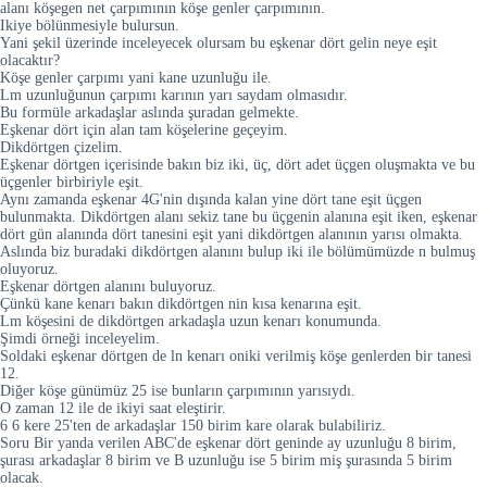
alanı köşegen net çarpımının köşe genler çarpımının.
Ikiye bölünmesiyle bulursun.
Yani şekil üzerinde inceleyecek olursam bu eşkenar dört gelin neye eşit
olacaktır?
Köşe genler çarpımı yani kane uzunluğu ile.
Lm uzunluğunun çarpımı karının yarı saydam olmasıdır.
Bu formüle arkadaşlar aslında şuradan gelmekte.
Eşkenar dört için alan tam köşelerine geçeyim.
Dikdörtgen çizelim.
Eşkenar dörtgen içerisinde bakın biz iki, üç, dört adet üçgen oluşmakta ve bu
üçgenler birbiriyle eşit.
Aynı zamanda eşkenar 4G'nin dışında kalan yine dört tane eşit üçgen
bulunmakta. Dikdörtgen alanı sekiz tane bu üçgenin alanına eşit iken, eşkenar
dört gün alanında dört tanesini eşit yani dikdörtgen alanının yarısı olmakta.
Aslında biz buradaki dikdörtgen alanını bulup iki ile bölümümüzde n bulmuş
oluyoruz.
Eşkenar dörtgen alanını buluyoruz.
Çünkü kane kenarı bakın dikdörtgen nin kısa kenarına eşit.
Lm köşesini de dikdörtgen arkadaşla uzun kenarı konumunda.
Şimdi örneği inceleyelim.
Soldaki eşkenar dörtgen de ln kenarı oniki verilmiş köşe genlerden bir tanesi
12.
Diğer köşe günümüz 25 ise bunların çarpımının yarısıydı.
O zaman 12 ile de ikiyi saat eleştirir.
6 6 kere 25'ten de arkadaşlar 150 birim kare olarak bulabiliriz.
Soru Bir yanda verilen ABC'de eşkenar dört geninde ay uzunluğu 8 birim,
şurası arkadaşlar 8 birim ve B uzunluğu ise 5 birim miş şurasında 5 birim
olacak.