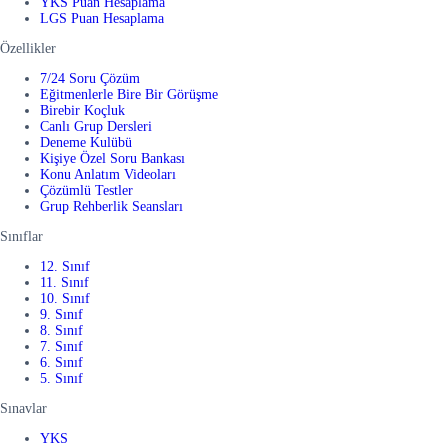
YKS Puan Hesaplama
LGS Puan Hesaplama
Özellikler
7/24 Soru Çözüm
Eğitmenlerle Bire Bir Görüşme
Birebir Koçluk
Canlı Grup Dersleri
Deneme Kulübü
Kişiye Özel Soru Bankası
Konu Anlatım Videoları
Çözümlü Testler
Grup Rehberlik Seansları
Sınıflar
12. Sınıf
11. Sınıf
10. Sınıf
9. Sınıf
8. Sınıf
7. Sınıf
6. Sınıf
5. Sınıf
Sınavlar
YKS