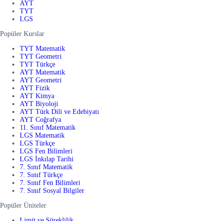
AYT
TYT
LGS
Popüler Kurslar
TYT Matematik
TYT Geometri
TYT Türkçe
AYT Matematik
AYT Geometri
AYT Fizik
AYT Kimya
AYT Biyoloji
AYT Türk Dili ve Edebiyatı
AYT Coğrafya
11. Sınıf Matematik
LGS Matematik
LGS Türkçe
LGS Fen Bilimleri
LGS İnkılap Tarihi
7. Sınıf Matematik
7. Sınıf Türkçe
7. Sınıf Fen Bilimleri
7. Sınıf Sosyal Bilgiler
Popüler Üniteler
Limit ve Süreklilik