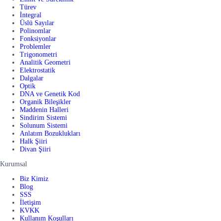
Türev
İntegral
Üslü Sayılar
Polinomlar
Fonksiyonlar
Problemler
Trigonometri
Analitik Geometri
Elektrostatik
Dalgalar
Optik
DNA ve Genetik Kod
Organik Bileşikler
Maddenin Halleri
Sindirim Sistemi
Solunum Sistemi
Anlatım Bozuklukları
Halk Şiiri
Divan Şiiri
Kurumsal
Biz Kimiz
Blog
SSS
İletişim
KVKK
Kullanım Koşulları