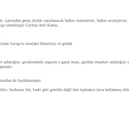
lerinden geniş ölçüde yararlanarak halkın özlemlerini, halkın sevinçlerini, acı
ayışa yönelmiştir Ceyhun Atuf Kansu.
.
ydan Savaşı'nı mutlaka bilmeliyiz ve geldik.
 anlattığını, gecekonduda yaşayan o garip insan, gariban insanları anlattığını s
pmıştır.
.
smından da faydalanmıştır.
dırı, korkusuz luk, baskı gibi genelde değil tüm toplumcu ların kullanmış olduğ