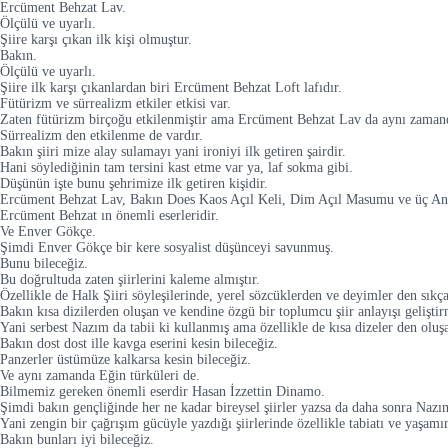
Ercüment Behzat Lav.
Ölçülü ve uyarlı.
Şiire karşı çıkan ilk kişi olmuştur.
Bakın.
Ölçülü ve uyarlı.
Şiire ilk karşı çıkanlardan biri Ercüment Behzat Loft lafıdır.
Fütürizm ve sürrealizm etkiler etkisi var.
Zaten fütürizm birçoğu etkilenmiştir ama Ercüment Behzat Lav da aynı zaman
Sürrealizm den etkilenme de vardır.
Bakın şiiri mize alay sulamayı yani ironiyi ilk getiren şairdir.
Hani söylediğinin tam tersini kast etme var ya, laf sokma gibi.
Düşünün işte bunu şehrimize ilk getiren kişidir.
Ercüment Behzat Lav, Bakın Does Kaos Açıl Keli, Dim Açıl Masumu ve üç An
Ercüment Behzat ın önemli eserleridir.
Ve Enver Gökçe.
Şimdi Enver Gökçe bir kere sosyalist düşünceyi savunmuş.
Bunu bileceğiz.
Bu doğrultuda zaten şiirlerini kaleme almıştır.
Özellikle de Halk Şiiri söyleşilerinde, yerel sözcüklerden ve deyimler den sıkça
Bakın kısa dizilerden oluşan ve kendine özgü bir toplumcu şiir anlayışı geliştirm
Yani serbest Nazım da tabii ki kullanmış ama özellikle de kısa dizeler den oluş
Bakın dost dost ille kavga eserini kesin bileceğiz.
Panzerler üstümüze kalkarsa kesin bileceğiz.
Ve aynı zamanda Eğin türküleri de.
Bilmemiz gereken önemli eserdir Hasan İzzettin Dinamo.
Şimdi bakın gençliğinde her ne kadar bireysel şiirler yazsa da daha sonra Nazım
Yani zengin bir çağrışım gücüyle yazdığı şiirlerinde özellikle tabiatı ve yaşamın
Bakın bunları iyi bileceğiz.