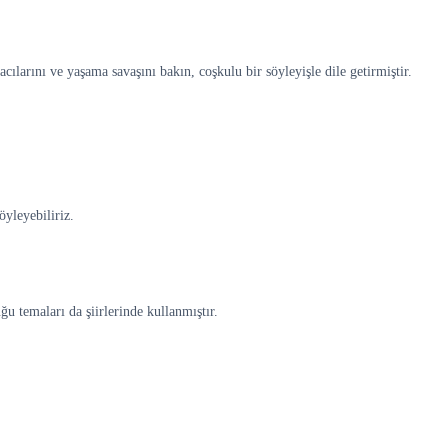
larını ve yaşama savaşını bakın, coşkulu bir söyleyişle dile getirmiştir.
öyleyebiliriz.
u temaları da şiirlerinde kullanmıştır.