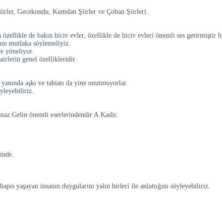
rler, Gecekondu, Kumdan Şiirler ve Çoban Şiirleri.
zellikle de bakın hiciv evler, özellikle de hiciv evleri önemli ses getirmiştir 
ğını mutlaka söylemeliyiz.
re yöneliyor.
irlerin genel özellikleridir.
 yanında aşkı ve tabiatı da yine unutmuyorlar.
leyebiliriz.
az Gelin önemli eserlerindendir A.Kadir.
inde.
pis yaşayan insanın duygularını yalın birleri ile anlattığını söyleyebiliriz.