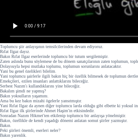
Toplumcu şiir anlayışının temsilcilerinden devam ediyoruz.
Rıfat Ilgaz dayız.
Bakın Rıfat Ilgaz eserlerinde toplumcu bir tutum sergilemiştir.
Zaten aslında bunu söylemese de bu dönem sanatçılarının zaten toplumun, toplu
Dolayısıyla hepsi mutlaka toplumu, toplumun sorunlarını anlatacaktır.
Yani bu genel özelikleri bilelim.
Yani toplumcu şairlerle ilgili bakın hiç bir özellik bilmesek de toplumun dertler
Emekçileri, ezilen insanları anlattıklarını bileceğiz.
Serbest Nazım'ı kullandıklarını yine bileceğiz.
Bakalım şimdi ne yapmış?
Bakın yoksulların yaşamını.
Ama bu kez bakın mizahi ögelerle yansıtmıştır.
Yani Rıfat Ilgaz da aynen diğer toplumcu larda olduğu gibi elbette ki yoksul ins
Rıfat Ilgaz ilk şiirlerinde Ahmet Haşim'in etkisindedir.
Sonradan Nazım Hikmet'ten etkilenip toplumcu bir anlayışa yönelmiştir.
Bakın, özellikle de kendi yaşadığı dönemi anlatan somut şiirler yazmıştır.
Bakın.
Peki şiirleri önemli, eserleri neler?
Bakın yarenlik.