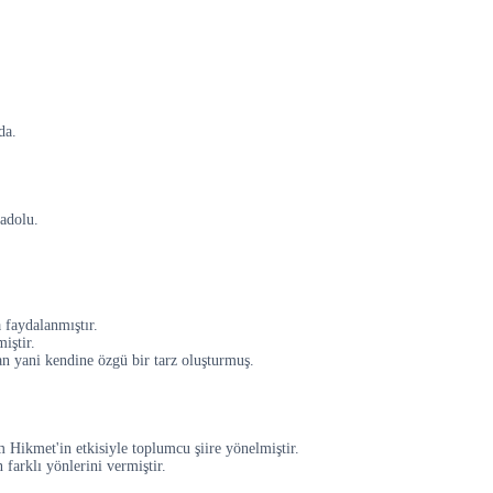
da.
adolu.
 faydalanmıştır.
iştir.
an yani kendine özgü bir tarz oluşturmuş.
 Hikmet'in etkisiyle toplumcu şiire yönelmiştir.
 farklı yönlerini vermiştir.