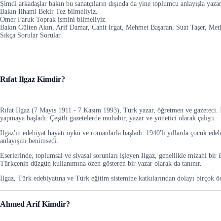
Şimdi arkadaşlar bakın bu sanatçıların dışında da yine toplumcu anlayışla yazan
Bakın İlhami Bekir Tez bilmeliyiz.
Ömer Faruk Toprak ismini bilmeliyiz.
Bakın Gülten Akın, Arif Damar, Cahit Irgat, Mehmet Başaran, Suat Taşer, Metin 
Sıkça Sorular Sorular
Rıfat Ilgaz Kimdir?
Rıfat Ilgaz (7 Mayıs 1911 - 7 Kasım 1993), Türk yazar, öğretmen ve gazeteci. 
yapmaya başladı. Çeşitli gazetelerde muhabir, yazar ve yönetici olarak çalıştı.
Ilgaz'ın edebiyat hayatı öykü ve romanlarla başladı. 1940'lı yıllarda çocuk ede
anlayışını benimsedi.
Eserlerinde, toplumsal ve siyasal sorunları işleyen Ilgaz, genellikle mizahi bir
Türkçenin düzgün kullanımına özen gösteren bir yazar olarak da tanınır.
Ilgaz, Türk edebiyatına ve Türk eğitim sistemine katkılarından dolayı birçok ö
Ahmed Arif Kimdir?