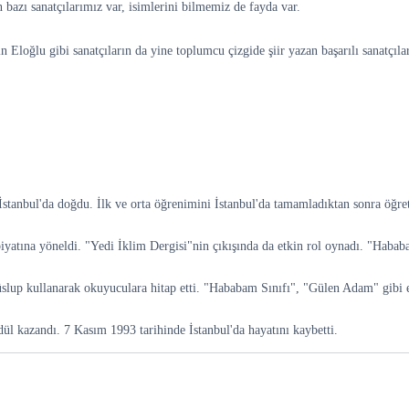
 bazı sanatçılarımız var, isimlerini bilmemiz de fayda var.
Eloğlu gibi sanatçıların da yine toplumcu çizgide şiir yazan başarılı sanatçıl
İstanbul'da doğdu. İlk ve orta öğrenimini İstanbul'da tamamladıktan sonra öğre
biyatına yöneldi. "Yedi İklim Dergisi"nin çıkışında da etkin rol oynadı. "Hababa
 üslup kullanarak okuyuculara hitap etti. "Hababam Sınıfı", "Gülen Adam" gibi es
dül kazandı. 7 Kasım 1993 tarihinde İstanbul'da hayatını kaybetti.