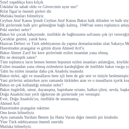
Sınıf yaşadıkça kara kılçık.
Üsküdar'da sabah oldu ve Güvercinin uyur mu?
Rıfat Ilgaz'ın önemli şiirleri dir.
Mutlaka bunları bilmeliyiz.
Ceyhun Atuf Kansu Şimdi Ceyhun Atuf Kansu Bakın halk dilinden ve halk söyle, iç
İlk şiirlerinde halk şiiri geleneğine bağlı kalmış, 1940'tan sonra toplumcu anl
Peki eserleri neler?
Bakın bir çocuk bahçesinde, özellikle de bağbozumu sofrasını çok iyi vereceğiz
Çocuklar gemisi, yanık hava.
Haziran Defteri ve Türk edebiyatının da yapma destanlarından olan Sakarya Me
Hasretinden prangalar es gittim diyen Ahmed Arif'e.
Bakın Ahmet Zarif bir kere şiirlerinde ezilen insandan yana olmuş.
Biz ne demiştik zaten?
Tüm toplumcu ların hemen hemen hepsinin ezilen insanları anlattığını, köylüleri
Ezilen insandan yana olmuş ezilenlerin kardeşliğine de özellikle bakın vurgu ya
Tabii bu ezilen insanlar daha çok Anadolu insanıdır.
Bakın türkü, ağıt ve masalların hem içli hem de gür sesi ve özüyle beslenmiştir
Yani şiirlerini anlatırken aynı zamanda türküden atan ve o masalların içerik kı
Bakın en çok kullandığı temalar neler?
Bakın özgürlük, umut, dayanışma, hapishane ortamı, halkın çilesi, sevda, başkal
Doğu Anadolu'nun yerli öğelerine de şiirlerinde yer vermiştir.
Evet, Doğu Anadolu'yu, özellikle de unutmamış.
Ahmed Arif.
Hasretinden prangalar eskitme.
Onu kesin bilmeliyiz.
Aynı zamanda Yurdum Benim Şu Hatta Varım diğer önemli şiir kitabıdır.
Yine Türk edebiyatının önemli eseridir.
Mutlaka bilmeliyiz.