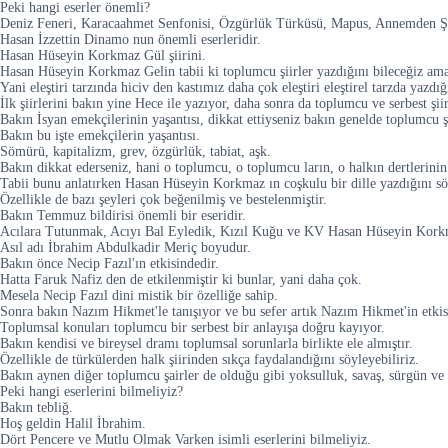
Peki hangi eserler önemli?
Deniz Feneri, Karacaahmet Senfonisi, Özgürlük Türküsü, Mapus, Annemden Şii
Hasan İzzettin Dinamo nun önemli eserleridir.
Hasan Hüseyin Korkmaz Gül şiirini.
Hasan Hüseyin Korkmaz Gelin tabii ki toplumcu şiirler yazdığını bileceğiz ama ö
Yani eleştiri tarzında hiciv den kastımız daha çok eleştiri eleştirel tarzda yazdı
İlk şiirlerini bakın yine Hece ile yazıyor, daha sonra da toplumcu ve serbest şii
Bakın İsyan emekçilerinin yaşantısı, dikkat ettiyseniz bakın genelde toplumcu şa
Bakın bu işte emekçilerin yaşantısı.
Sömürü, kapitalizm, grev, özgürlük, tabiat, aşk.
Bakın dikkat ederseniz, hani o toplumcu, o toplumcu ların, o halkın dertlerinin
Tabii bunu anlatırken Hasan Hüseyin Korkmaz ın coşkulu bir dille yazdığını söy
Özellikle de bazı şeyleri çok beğenilmiş ve bestelenmiştir.
Bakın Temmuz bildirisi önemli bir eseridir.
Acılara Tutunmak, Acıyı Bal Eyledik, Kızıl Kuğu ve KV Hasan Hüseyin Korkm
Asıl adı İbrahim Abdulkadir Meriç boyudur.
Bakın önce Necip Fazıl'ın etkisindedir.
Hatta Faruk Nafiz den de etkilenmiştir ki bunlar, yani daha çok.
Mesela Necip Fazıl dini mistik bir özelliğe sahip.
Sonra bakın Nazım Hikmet'le tanışıyor ve bu sefer artık Nazım Hikmet'in etkis
Toplumsal konuları toplumcu bir serbest bir anlayışa doğru kayıyor.
Bakın kendisi ve bireysel dramı toplumsal sorunlarla birlikte ele almıştır.
Özellikle de türkülerden halk şiirinden sıkça faydalandığını söyleyebiliriz.
Bakın aynen diğer toplumcu şairler de olduğu gibi yoksulluk, savaş, sürgün ve ha
Peki hangi eserlerini bilmeliyiz?
Bakın tebliğ.
Hoş geldin Halil İbrahim.
Dört Pencere ve Mutlu Olmak Varken isimli eserlerini bilmeliyiz.