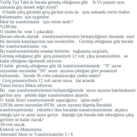
Vs)/İp.Vp) Tabii ki burada görmüş olduğunuz gibi İs.Vs çarpımı aynı
zamanda güç demek değil miydi?
O halde çıkış gücünün giriş gücüne oranı da aynı zamanda verim ifadesi
kullanmamız için uygundur.
İdeal bir transformatör için verim nedir?
%100'dür.
O yüzden bu oran 1 çıkacaktır.
Devam edecek olursak transformatörlerimizi birleştirdiğimiz durumda nasıl
bir durumla karşılaşıyoruz onu inceleyelim. Görmüş olduğunuz gibi burada
bir transformatörümüz var.
İki transformatörümüz ortadan birbirine bağlanmış sargılarla.
Görmüş olduğunuz gibi giriş potansiyeli 12 volt, çıkış potansiyelinin ne
kadar olduğunu öğrenmek istiyoruz.
O halde görmüş olduğunuz gibi ilk transformatörümüzde "N" sarım
sayısından sayısından "3N" sarım sayısına çıktığına göre potansiyel
farkımızda, burada 36 voltu yakalayacağız çünkü neden?
Giriş potansiyelimiz 12 volt sarım sayısı kat artacak.
Yalnız buraya dikkat ediyoruz.
İki tane transformatörümüzü birleştirdiğimizde sarım sayısına bakılmaksızın
gerilim aynı şekilde diğer transformatöre aktarılır.
O halde ikinci transformatörde yapacağımız işlem nedir?
12N'lik sarım sayısından 6N'lik sarım sayısına düşmüş Buradaki
transformatörümüz yükseltici iken buradaki transformatörümüz alçaltıcı
olduğu için ve sarım sayısı geriye düştüğü için burada elde edeceğimiz çıkış
gerilimi ne kadar olacak?
18-volt olacak.
Elektrik ve Manyetizma
Alternatif Akım ve Transformatörler
5
/
6