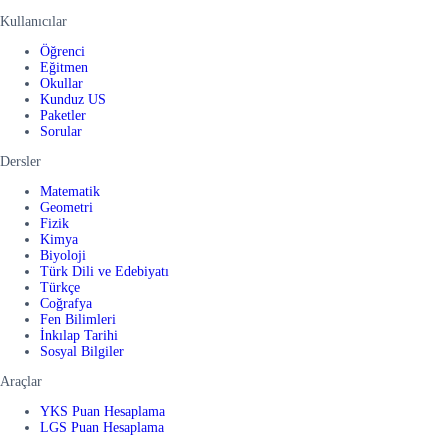
Kullanıcılar
Öğrenci
Eğitmen
Okullar
Kunduz US
Paketler
Sorular
Dersler
Matematik
Geometri
Fizik
Kimya
Biyoloji
Türk Dili ve Edebiyatı
Türkçe
Coğrafya
Fen Bilimleri
İnkılap Tarihi
Sosyal Bilgiler
Araçlar
YKS Puan Hesaplama
LGS Puan Hesaplama