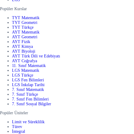
Popüler Kurslar
TYT Matematik
TYT Geometri
TYT Türkçe
AYT Matematik
AYT Geometri
AYT Fizik
AYT Kimya
AYT Biyoloji
AYT Türk Dili ve Edebiyatı
AYT Coğrafya
11. Sınıf Matematik
LGS Matematik
LGS Türkçe
LGS Fen Bilimleri
LGS İnkılap Tarihi
7. Sınıf Matematik
7. Sınıf Türkçe
7. Sınıf Fen Bilimleri
7. Sınıf Sosyal Bilgiler
Popüler Üniteler
Limit ve Süreklilik
Türev
İntegral