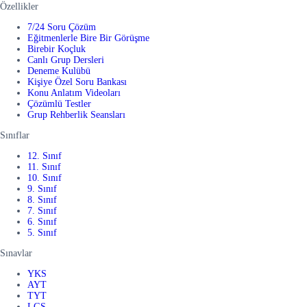
Özellikler
7/24 Soru Çözüm
Eğitmenlerle Bire Bir Görüşme
Birebir Koçluk
Canlı Grup Dersleri
Deneme Kulübü
Kişiye Özel Soru Bankası
Konu Anlatım Videoları
Çözümlü Testler
Grup Rehberlik Seansları
Sınıflar
12. Sınıf
11. Sınıf
10. Sınıf
9. Sınıf
8. Sınıf
7. Sınıf
6. Sınıf
5. Sınıf
Sınavlar
YKS
AYT
TYT
LGS