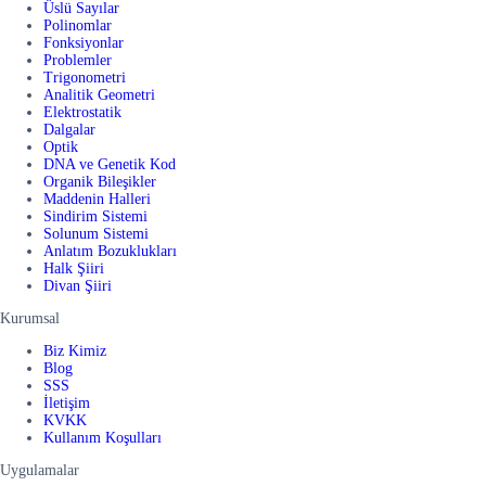
Üslü Sayılar
Polinomlar
Fonksiyonlar
Problemler
Trigonometri
Analitik Geometri
Elektrostatik
Dalgalar
Optik
DNA ve Genetik Kod
Organik Bileşikler
Maddenin Halleri
Sindirim Sistemi
Solunum Sistemi
Anlatım Bozuklukları
Halk Şiiri
Divan Şiiri
Kurumsal
Biz Kimiz
Blog
SSS
İletişim
KVKK
Kullanım Koşulları
Uygulamalar