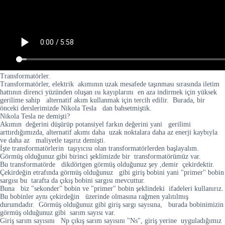
Transformatörler.
Transformatörler, elektrik akımının uzak mesafede taşınması sırasında iletim
hattının direnci yüzünden oluşan ısı kayıplarını en aza indirmek için yüksek
gerilime sahip alternatif akım kullanmak için tercih edilir. Burada, bir
önceki derslerimizde Nikola Tesla dan bahsetmiştik.
Nikola Tesla ne demişti?
Akımın değerini düşürüp potansiyel farkın değerini yani gerilimi
arttırdığımızda, alternatif akımı daha uzak noktalara daha az enerji kaybıyla
ve daha az maliyetle taşırız demişti.
İşte transformatörlerin taşıyıcısı olan transformatörlerden başlayalım.
Görmüş olduğunuz gibi birinci şeklimizde bir transformatörümüz var.
Bu transformatörde dikdörtgen görmüş olduğunuz şey ,demir çekirdektir.
Çekirdeğin etrafında görmüş olduğunuz gibi giriş bobini yani "primer" bobin
sargısı bu tarafta da çıkış bobini sargısı mevcuttur.
Buna biz "sekonder" bobin ve "primer" bobin şeklindeki ifadeleri kullanırız.
Bu bobinler aynı çekirdeğin üzerinde olmasına rağmen yalıtılmış
durumdadır. Görmüş olduğunuz gibi giriş sargı sayısına, burada bobinimizin
görmüş olduğunuz gibi sarım sayısı var.
Giriş sarım sayısını Np çıkış sarım sayısını "Ns", giriş yerine uyguladığımız