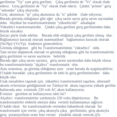
gerilimine "Vp" yani giriş gerilimi. Çıkış gerilimini de "Vs" olarak ifade
ederiz. Giriş gerilimini de "Vp" olarak ifade ederiz. Çünkü "primer" giriş
"sekonder" çıkış oluyordu.
Giriş akımımızı "ip" çıkış akımımızı da "is" şekilde ifade ediyoruz.
Burada görmüş olduğunuz gibi eğer çıkış sarım sayısı giriş sarım sayısından
daha büyükse bu transformatörümüz "yükselticidir" arkadaşlar.
Yükseltici transformatördür. Çünkü çıkış gerilimi giriş geriliminden daha
büyük olacaktır.
Şurayı şöyle ifade edelim. Burada elde ettiğimiz çıkış gerilimi olmuş olur.
Bağlantımızı kuracak olursak matematiksel bağlantımızı kuracak olursak
(Ns/Np)=(Vs/Vp) ifademizi gösterebiliriz.
Görmüş olduğunuz gibi bu Transformatörümüz "yükseltici" oldu.
Tam tersini düşünecek olursak ve görmüş olduğunuz gibi bu transformatörün
giriş gerilimini ve sarım sayılarını belirttik.
Burada eğer çıkış sarım sayımız, giriş sarım sayımızdan daha küçük olursa
bu transformatörümüz "alçaltıcı" transformatör olur.
Aynı oranımızı, şu görmüş olduğunuz aynı oranı burada da uygulayabiliriz.
O halde buradaki çıkış gerilimimiz de tabii ki giriş gerilimimizden daha
küçük olur.
Uzak mesafelere taşımak için yükseltici transformatörü taşırken, alternatif
akımlı evlerimize geldiğimizde ise Türkiye'de akımı taşıyoruz yüksek gerilim
hatlarında ama evimizde 220 volt AC akım kullanıyoruz.
Evimize girerken ne kullanıyoruz tabii kii?
Alçaltıcı transformatörler yardımıyla 220 volta düşürüyoruz. Bu
transformatörler elektrik enerjisi daha verimli kullanmamızı sağlıyor.
O halde ideal bir transformatörde verimden bahsedecek olursak bir
transformatör için verim; çıkış akımıyla çıkış geriliminin, giriş akımıyla
giriş potansiyelinin oranı bize verimi yüzdelik olarak verecek.((İs.