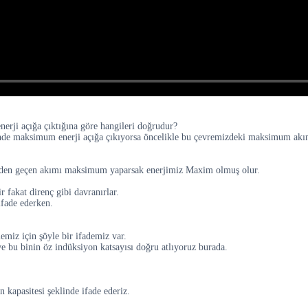
erji açığa çıktığına göre hangileri doğrudur?
zerinde maksimum enerji açığa çıkıyorsa öncelikle bu çevremizdeki maksimum akı
inden geçen akımı maksimum yaparsak enerjimiz Maxim olmuş olur.
 fakat direnç gibi davranırlar.
ifade ederken.
emiz için şöyle bir ifademiz var.
ve bu binin öz indüksiyon katsayısı doğru atlıyoruz burada.
ın kapasitesi şeklinde ifade ederiz.