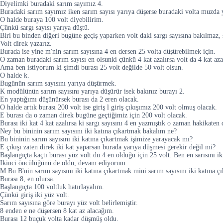
Diyelimki buradaki sarım sayımız 4.
Buradaki sarım sayımız iken sarım sayısı yarıya düşerse buradaki volta muzda 
O halde buraya 100 volt diyebilirim.
Çünkü sargı sayısı yarıya düştü.
Biri bu binden diğeri bugüne geçiş yaparken volt daki sargı sayısına bakılmaz,
Volt direk yazarız.
Burada ise yine m'nin sarım sayısına 4 en dersen 25 volta düşürebilmek için.
O zaman buradaki sarım sayısı en olsunki çünkü 4 kat azalırsa volt da 4 kat aza
Ama ben istiyorum ki şimdi burası 25 volt değilde 50 volt olsun.
O halde k.
Bugünün sarım sayısını yarıya düşürmek.
K modülünün sarım sayısını yarıya düşürür isek bakınız burayı 2.
En yaptığımı düşünürsek burası da 2 eren olacak.
O halde artık burası 200 volt ise giriş l giriş çıkışımız 200 volt olmuş olacak.
E burası da o zaman direk bugüne geçtiğimiz için 200 volt olacak.
Burası iki kat 4 kat azalırsa ki sargı sayısını 4 en yazmıştık o zaman hakikaten 
Ney bu bininin sarım sayısını iki katına çıkartmak bakalım ne?
Bu bininin sarım sayısını iki katına çıkartmak işimize yarayacak mı?
E çıkışı zaten direk iki kat yaparsan burada yarıya düşmesi gerekir değil mi?
Başlangıçta kaçtı burası yüz volt du 4 en olduğu için 25 volt. Ben en sarısını ik
Ikinci öncülüğünü de oldu, devam ediyorum.
M Bu B'nin sarım sayısını iki katına çıkartmak mini sarım sayısını iki katına ç
Burası 8, en olursa.
Başlangıçta 100 voltluk hatırlayalım.
Çünkü giriş iki yüz volt.
Sarım sayısına göre burayı yüz volt belirlemiştir.
8 enden e ne düşersen 8 kat az alacağım.
Burası 12 buçuk volta kadar düşmüş oldu.