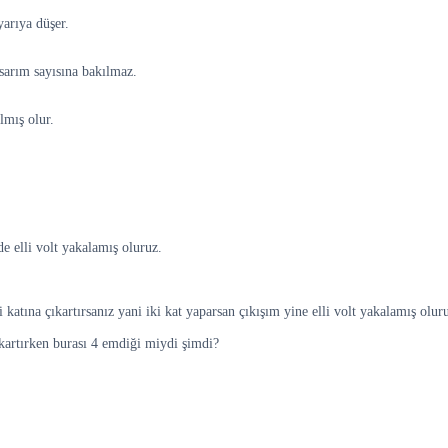
yarıya düşer.
 sarım sayısına bakılmaz.
lmış olur.
de elli volt yakalamış oluruz.
i katına çıkartırsanız yani iki kat yaparsan çıkışım yine elli volt yakalamış olu
ıkartırken burası 4 emdiği miydi şimdi?