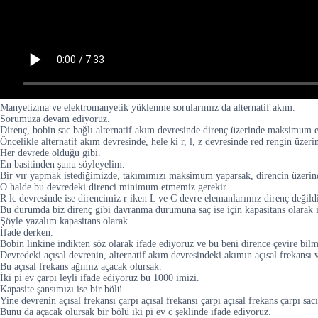
Manyetizma ve elektromanyetik yüklenme sorularımız da alternatif akım.
Sorumuza devam ediyoruz.
Direnç, bobin sac bağlı alternatif akım devresinde direnç üzerinde maksimum en
Öncelikle alternatif akım devresinde, hele ki r, l, z devresinde red rengin ü
Her devrede olduğu gibi.
En basitinden şunu söyleyelim.
Bir vır yapmak istediğimizde, takımımızı maksimum yaparsak, direncin üzer
O halde bu devredeki direnci minimum etmemiz gerekir.
R lc devresinde ise direncimiz r iken L ve C devre elemanlarımız direnç değildir
Bu durumda biz direnç gibi davranma durumuna saç ise için kapasitans olarak 
Şöyle yazalım kapasitans olarak.
İfade derken.
Bobin linkine indikten söz olarak ifade ediyoruz ve bu beni dirence çevire bilm
Devredeki açısal devrenin, alternatif akım devresindeki akımın açısal frekansı 
Bu açısal frekans ağımız açacak olursak.
İki pi ev çarpı leyli ifade ediyoruz bu 1000 imizi.
Kapasite şansımızı ise bir bölü.
Yine devrenin açısal frekansı çarpı açısal frekansı çarpı açısal frekans çarpı sac
Bunu da açacak olursak bir bölü iki pi ev c şeklinde ifade ediyoruz.