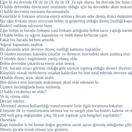
Eğer ki bu devrede IX ile ile IX ile ile IX 3'e eşit olursa, bu devrede biz b
O halde devredeki direncimiz minimum olduğu için bu devredeki akım maksim
O halde devrimin rezonans durumundadır.
Kesinlikle si frekansı artırırsa enerji artmaya devam eder demiş ikinci önümüz
Biz eğer frekans ımızı artırırsak bobin in göstermiş olduğu direnç özelliği kapas
Reaktif indikten salıyoruz buna.
Eğer bobin in burada frekansı yani frekans arttığında bobin sacın yaptığı hareket
O halde bobin ve sığırın kapasitans ve indik dansı birbirine eşitti.
Fakat biz burada bu bini artırdık.
Sığırın kapasitans azalttık.
Bu durumda artık devreye direnç özelliği katmaya başladılar.
O yüzden rezonans halinden çıkarlar ve direncin üzerindeki akım azalmış olur.
O yüzden ikinci öngörümüz yanlış olmuş oldu.
Bobin devreden çıkarılırsa enerji artar demiş.
Evet, burada sıvacı görmüş olduğu gibi sayacın yapmış olduğu direnci diyelim
Karşılıklı olarak birbirlerini ortadan kaldırılan bu bini iptal edersek devreye sı
O halde direnç artar, akım azalır.
Ben direnci min üzerinde maksimum akım elde edemem ki.
Üçüncü öncülüğünde bunu söylemiş.
O halde cevabımız ne oldu?
Ve üç olmuş oldu.
Devam edelim.
Alternatif akımın kullanıldığı transformatör lerle ilgili sorumuza bakalım.
Elimizde ilk ce transformatör lerimiz var ve sargılı olan bu binleri kaleme ve 
200 volt giriş değişimden çıkış 50 volt yapmak için hangileri yapılabilir?
Öncelikle.
Kapı önünden le bu binine doğru geçerken sarım sayısı görmüş olduğunuz gibi 
Mesela şurada örnek olması için gösterin.