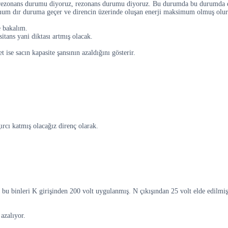
una rezonans durumu diyoruz, rezonans durumu diyoruz. Bu durumda bu durumda d
um dır duruma geçer ve direncin üzerinde oluşan enerji maksimum olmuş olur
e bakalım.
itans yani diktası artmış olacak.
 ise sacın kapasite şansının azaldığını gösterir.
.
ğırcı katmış olacağız direnç olarak.
n bu binleri K girişinden 200 volt uygulanmış. N çıkışından 25 volt elde edilmiş
azalıyor.