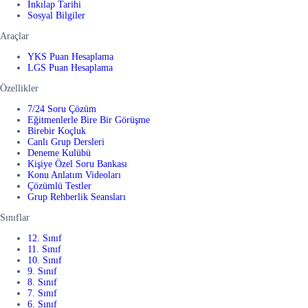
İnkılap Tarihi
Sosyal Bilgiler
Araçlar
YKS Puan Hesaplama
LGS Puan Hesaplama
Özellikler
7/24 Soru Çözüm
Eğitmenlerle Bire Bir Görüşme
Birebir Koçluk
Canlı Grup Dersleri
Deneme Kulübü
Kişiye Özel Soru Bankası
Konu Anlatım Videoları
Çözümlü Testler
Grup Rehberlik Seansları
Sınıflar
12. Sınıf
11. Sınıf
10. Sınıf
9. Sınıf
8. Sınıf
7. Sınıf
6. Sınıf