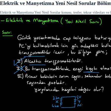
Elektrik ve Manyetizma Yeni Nesil Sorular Bölü
Elektrik ve Manyetizma Yeni Nesil Sorular konusu, testler, tekrar videoları ve k