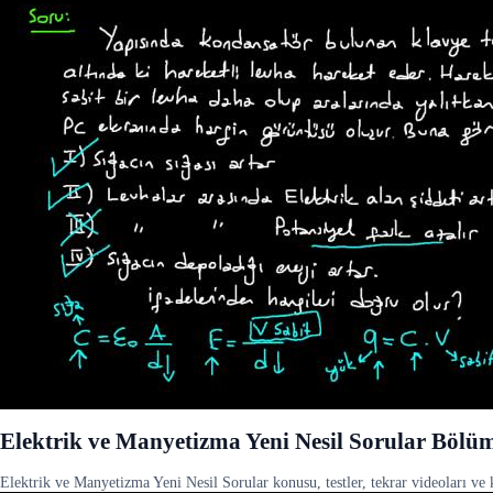
Elektrik ve Manyetizma Yeni Nesil Sorular Bölü
Elektrik ve Manyetizma Yeni Nesil Sorular konusu, testler, tekrar videoları ve k