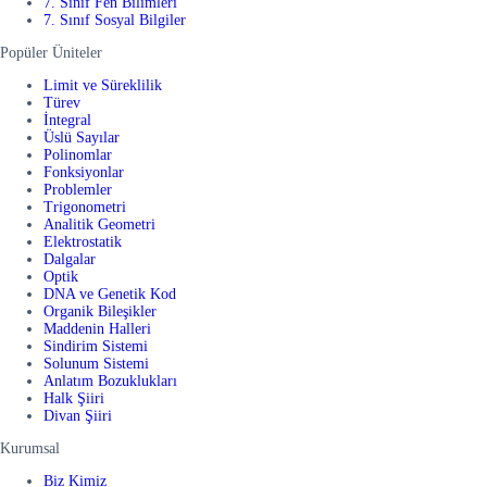
7. Sınıf Fen Bilimleri
7. Sınıf Sosyal Bilgiler
Popüler Üniteler
Limit ve Süreklilik
Türev
İntegral
Üslü Sayılar
Polinomlar
Fonksiyonlar
Problemler
Trigonometri
Analitik Geometri
Elektrostatik
Dalgalar
Optik
DNA ve Genetik Kod
Organik Bileşikler
Maddenin Halleri
Sindirim Sistemi
Solunum Sistemi
Anlatım Bozuklukları
Halk Şiiri
Divan Şiiri
Kurumsal
Biz Kimiz