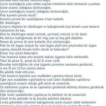
Buradan kütle merkez indirdim değer.
Çevre uzunluğuyla yani telden yapılan cisimlerin kütle merkezini yazarken
kimle orantılı olduğunu söyleyeceğim.
Çevre uzunluğuyla orantılı olduğunu söyleyeceğim.
Peki karenin çevresi neydi?
Karenin çevresi bir uzunluğunun 4 katı kadardı.
Bir dikdörtgen.
Çerçeve düşünün bu dikdörtgen ve baktığımızda kısa kenarlı uzun kenarın
toplamının iki katı.
Bize bu dikdörtgen nesini verecek, çevresini verecek ve bir daire.
Bu daireye baktığımızda da bir ring yani içi boş gibi düşünün.
Bunun da çevresi iki pire kadardır diye söyleyeceğiz.
Peki bu bir üçgen olsaydı bir tane üçgen şöyle ters çerçeveden bir üçgen
yapmış olsaydık burada farklı olarak ne bakacaktır?
Kenar orta aylara bakacaktır.
Yani bunların kenar orta kesişim noktası üçgenin kütle merkezidir.
Nasıl da şurası K, şurası da iki K oranı vardı.
Buradan indirdiğimiz de yine üçgenin çevresine yazmamız gerekecek.
A artı B artı CD'ye yazmış olalım.
Bu şekilde ifade ediyoruz.
Tabi bunların hepsinin aynı maddeden yapılmış olması lazım.
Eğer aynı maddeden yapılmadıysa yani farklı maddeden yapıldıysa
uzunluğuyla orantılı olduğu gibi neyle de orantılıdır.
Öz kütlesinin çarpımı da ne yapmamız gerekecek eklemiş olmamız gerekecek
diye söyleyeceğiz.
Eğer farklı maddelerden yapıldıysa öz kütleleri ile de orantılıdır.
Şimdi levha şeklinde ve üç boyutlu şekillere bakalım.
Levha şeklindeki cisimlere baktığımızda neyle orantılı kütle merkezlere