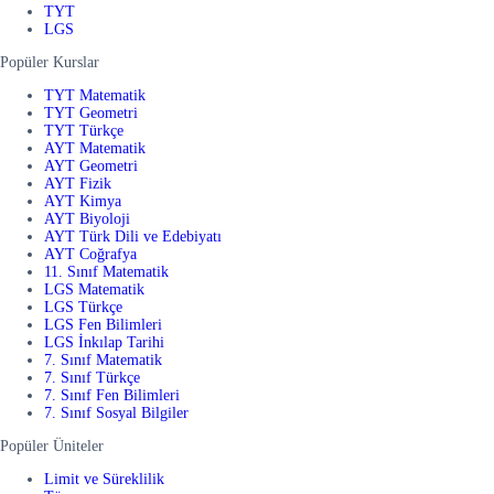
TYT
LGS
Popüler Kurslar
TYT Matematik
TYT Geometri
TYT Türkçe
AYT Matematik
AYT Geometri
AYT Fizik
AYT Kimya
AYT Biyoloji
AYT Türk Dili ve Edebiyatı
AYT Coğrafya
11. Sınıf Matematik
LGS Matematik
LGS Türkçe
LGS Fen Bilimleri
LGS İnkılap Tarihi
7. Sınıf Matematik
7. Sınıf Türkçe
7. Sınıf Fen Bilimleri
7. Sınıf Sosyal Bilgiler
Popüler Üniteler
Limit ve Süreklilik