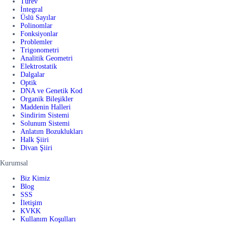
Türev
İntegral
Üslü Sayılar
Polinomlar
Fonksiyonlar
Problemler
Trigonometri
Analitik Geometri
Elektrostatik
Dalgalar
Optik
DNA ve Genetik Kod
Organik Bileşikler
Maddenin Halleri
Sindirim Sistemi
Solunum Sistemi
Anlatım Bozuklukları
Halk Şiiri
Divan Şiiri
Kurumsal
Biz Kimiz
Blog
SSS
İletişim
KVKK
Kullanım Koşulları