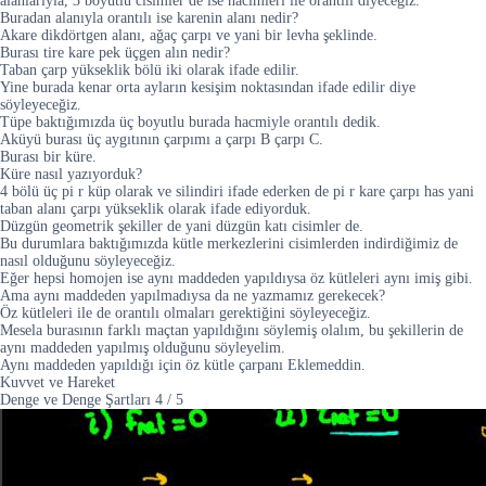
alanlarıyla, 3 boyutlu cisimler de ise hacimleri ile orantılı diyeceğiz.
Buradan alanıyla orantılı ise karenin alanı nedir?
Akare dikdörtgen alanı, ağaç çarpı ve yani bir levha şeklinde.
Burası tire kare pek üçgen alın nedir?
Taban çarp yükseklik bölü iki olarak ifade edilir.
Yine burada kenar orta ayların kesişim noktasından ifade edilir diye
söyleyeceğiz.
Tüpe baktığımızda üç boyutlu burada hacmiyle orantılı dedik.
Aküyü burası üç aygıtının çarpımı a çarpı B çarpı C.
Burası bir küre.
Küre nasıl yazıyorduk?
4 bölü üç pi r küp olarak ve silindiri ifade ederken de pi r kare çarpı has yani
taban alanı çarpı yükseklik olarak ifade ediyorduk.
Düzgün geometrik şekiller de yani düzgün katı cisimler de.
Bu durumlara baktığımızda kütle merkezlerini cisimlerden indirdiğimiz de
nasıl olduğunu söyleyeceğiz.
Eğer hepsi homojen ise aynı maddeden yapıldıysa öz kütleleri aynı imiş gibi.
Ama aynı maddeden yapılmadıysa da ne yazmamız gerekecek?
Öz kütleleri ile de orantılı olmaları gerektiğini söyleyeceğiz.
Mesela burasının farklı maçtan yapıldığını söylemiş olalım, bu şekillerin de
aynı maddeden yapılmış olduğunu söyleyelim.
Aynı maddeden yapıldığı için öz kütle çarpanı Eklemeddin.
Kuvvet ve Hareket
Denge ve Denge Şartları
4
/
5