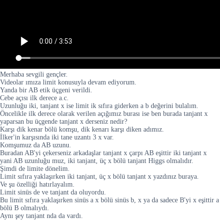
Merhaba sevgili gençler.
Videolar ımıza limit konusuyla devam ediyorum.
Yanda bir AB etik üçgeni verildi.
Cebe açısı ilk derece a.c.
Uzunluğu iki, tanjant x ise limit ik sıfıra giderken a b değerini bulalım.
Öncelikle ilk derece olarak verilen açığımız burası ise ben burada tanjant x
yaparsan bu üçgende tanjant x derseniz nedir?
Karşı dik kenar bölü komşu, dik kenarı karşı diken adımız.
İlker'in karşısında iki tane uzantı 3 x var.
Komşumuz da AB uzunu.
Buradan AB'yi çekerseniz arkadaşlar tanjant x çarpı AB eşittir iki tanjant x
yani AB uzunluğu muz, iki tanjant, üç x bölü tanjant Higgs olmalıdır.
Şimdi de limite dönelim.
Limit sıfıra yaklaşırken iki tanjant, üç x bölü tanjant x yazdınız buraya.
Ve şu özelliği hatırlayalım.
Limit sinüs de ve tanjant da oluyordu.
Bu limit sıfıra yaklaşırken sinüs a x bölü sinüs b, x ya da sadece B'yi x eşittir a
bölü B olmalıydı.
Aynı şey tanjant nda da vardı.