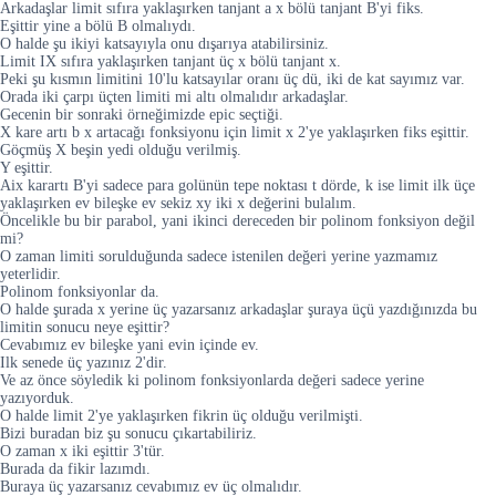
Arkadaşlar limit sıfıra yaklaşırken tanjant a x bölü tanjant B'yi fiks.
Eşittir yine a bölü B olmalıydı.
O halde şu ikiyi katsayıyla onu dışarıya atabilirsiniz.
Limit IX sıfıra yaklaşırken tanjant üç x bölü tanjant x.
Peki şu kısmın limitini 10'lu katsayılar oranı üç dü, iki de kat sayımız var.
Orada iki çarpı üçten limiti mi altı olmalıdır arkadaşlar.
Gecenin bir sonraki örneğimizde epic seçtiği.
X kare artı b x artacağı fonksiyonu için limit x 2'ye yaklaşırken fiks eşittir.
Göçmüş X beşin yedi olduğu verilmiş.
Y eşittir.
Aix karartı B'yi sadece para golünün tepe noktası t dörde, k ise limit ilk üçe
yaklaşırken ev bileşke ev sekiz xy iki x değerini bulalım.
Öncelikle bu bir parabol, yani ikinci dereceden bir polinom fonksiyon değil
mi?
O zaman limiti sorulduğunda sadece istenilen değeri yerine yazmamız
yeterlidir.
Polinom fonksiyonlar da.
O halde şurada x yerine üç yazarsanız arkadaşlar şuraya üçü yazdığınızda bu
limitin sonucu neye eşittir?
Cevabımız ev bileşke yani evin içinde ev.
Ilk senede üç yazınız 2'dir.
Ve az önce söyledik ki polinom fonksiyonlarda değeri sadece yerine
yazıyorduk.
O halde limit 2'ye yaklaşırken fikrin üç olduğu verilmişti.
Bizi buradan biz şu sonucu çıkartabiliriz.
O zaman x iki eşittir 3'tür.
Burada da fikir lazımdı.
Buraya üç yazarsanız cevabımız ev üç olmalıdır.