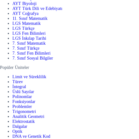
AYT Biyoloji
AYT Türk Dili ve Edebiyatı
AYT Coğrafya
11. Sınıf Matematik
LGS Matematik
LGS Türkçe
LGS Fen Bilimleri
LGS İnkılap Tarihi
7. Sınıf Matematik
7. Sınıf Türkçe
7. Sınıf Fen Bilimleri
7. Sınıf Sosyal Bilgiler
Popüler Üniteler
Limit ve Süreklilik
Türev
İntegral
Üslü Sayılar
Polinomlar
Fonksiyonlar
Problemler
Trigonometri
Analitik Geometri
Elektrostatik
Dalgalar
Optik
DNA ve Genetik Kod