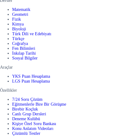
Dersler
Matematik
Geometri
Fizik
Kimya
Biyoloji
Türk Dili ve Edebiyatı
Türkçe
Coğrafya
Fen Bilimleri
İnkılap Tarihi
Sosyal Bilgiler
Araçlar
YKS Puan Hesaplama
LGS Puan Hesaplama
Özellikler
7/24 Soru Çözüm
Eğitmenlerle Bire Bir Görüşme
Birebir Koçluk
Canlı Grup Dersleri
Deneme Kulübü
Kişiye Özel Soru Bankası
Konu Anlatım Videoları
Çözümlü Testler