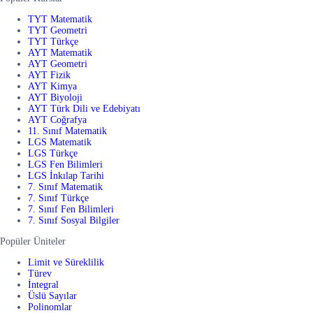
TYT Matematik
TYT Geometri
TYT Türkçe
AYT Matematik
AYT Geometri
AYT Fizik
AYT Kimya
AYT Biyoloji
AYT Türk Dili ve Edebiyatı
AYT Coğrafya
11. Sınıf Matematik
LGS Matematik
LGS Türkçe
LGS Fen Bilimleri
LGS İnkılap Tarihi
7. Sınıf Matematik
7. Sınıf Türkçe
7. Sınıf Fen Bilimleri
7. Sınıf Sosyal Bilgiler
Popüler Üniteler
Limit ve Süreklilik
Türev
İntegral
Üslü Sayılar
Polinomlar