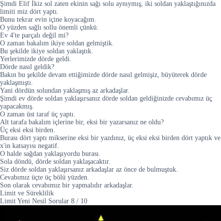
Şimdi Elif İkiz sol zaten ekinin sağı solu aynıymış, iki soldan yaklaştığınızda
limiti miz dört yaptı.
Bunu tekrar evin içine koyacağım.
O yüzden sağlı sollu önemli çünkü.
Ev 4'te parçalı değil mi?
O zaman bakalım ikiye soldan gelmiştik.
Bu şekilde ikiye soldan yaklaştık.
Yerlerimizde dörde geldi.
Dörde nasıl geldik?
Bakın bu şekilde devam ettiğimizde dörde nasıl gelmişiz, büyüterek dörde
yaklaşmıştı.
Yani dördün solundan yaklaşmış az arkadaşlar.
Şimdi ev dörde soldan yaklaşırsanız dörde soldan geldiğinizde cevabımız üç
yapacakmış.
O zaman üst taraf üç yaptı.
Alt tarafa bakalım içlerine bir, eksi bir yazarsanız ne oldu?
Üç eksi eksi birden.
Burası dört yaptı mikserine eksi bir yazdınız, üç eksi eksi birden dört yaptık ve
x'in katsayısı negatif.
O halde sağdan yaklaşıyordu burası.
Sola döndü, dörde soldan yaklaşacaktır.
Siz dörde soldan yaklaşırsanız arkadaşlar az önce de bulmuştuk.
Cevabımız üçte üç bölü yüzden.
Son olarak cevabımız bir yapmalıdır arkadaşlar.
Limit ve Süreklilik
Limit Yeni Nesil Sorular
8
/
10