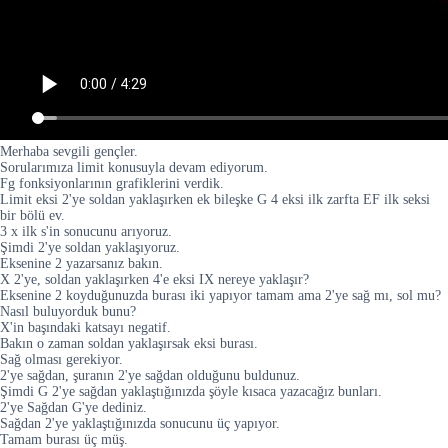
Merhaba sevgili gençler.
Sorularımıza limit konusuyla devam ediyorum.
Fg fonksiyonlarının grafiklerini verdik.
Limit eksi 2'ye soldan yaklaşırken ek bileşke G 4 eksi ilk zarfta EF ilk seksi
bir bölü ev.
3 x ilk s'in sonucunu arıyoruz.
Şimdi 2'ye soldan yaklaşıyoruz.
Eksenine 2 yazarsanız bakın.
X 2'ye, soldan yaklaşırken 4'e eksi IX nereye yaklaşır?
Eksenine 2 koyduğunuzda burası iki yapıyor tamam ama 2'ye sağ mı, sol mu?
Nasıl buluyorduk bunu?
X'in başındaki katsayı negatif.
Bakın o zaman soldan yaklaşırsak eksi burası.
Sağ olması gerekiyor.
2'ye sağdan, şuranın 2'ye sağdan olduğunu buldunuz.
Şimdi G 2'ye sağdan yaklaştığınızda şöyle kısaca yazacağız bunları.
2'ye Sağdan G'ye dediniz.
Sağdan 2'ye yaklaştığınızda sonucunu üç yapıyor.
Tamam burası üç müş.