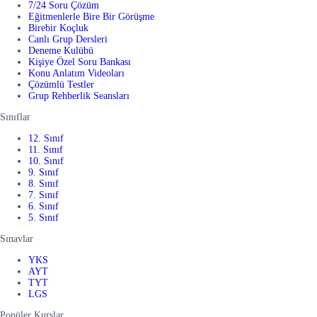
7/24 Soru Çözüm
Eğitmenlerle Bire Bir Görüşme
Birebir Koçluk
Canlı Grup Dersleri
Deneme Kulübü
Kişiye Özel Soru Bankası
Konu Anlatım Videoları
Çözümlü Testler
Grup Rehberlik Seansları
Sınıflar
12. Sınıf
11. Sınıf
10. Sınıf
9. Sınıf
8. Sınıf
7. Sınıf
6. Sınıf
5. Sınıf
Sınavlar
YKS
AYT
TYT
LGS
Popüler Kurslar