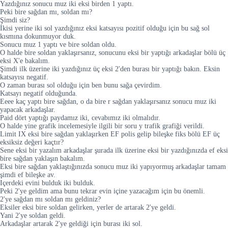
Yazdığınız sonucu muz iki eksi birden 1 yaptı.
Peki bire sağdan mı, soldan mı?
Şimdi siz?
İkisi yerine iki sol yazdığınız eksi katsayısı pozitif olduğu için bu sağ sol
kısmına dokunmuyor duk.
Sonucu muz 1 yaptı ve bire soldan oldu.
O halde bire soldan yaklaşırsanız, sonucunu eksi bir yaptığı arkadaşlar bölü üç
eksi X'e bakalım.
Şimdi ilk üzerine iki yazdığınız üç eksi 2'den burası bir yaptığı bakın. Eksin
katsayısı negatif.
O zaman burası sol olduğu için ben bunu sağa çevirdim.
Katsayı negatif olduğunda.
Eeee kaç yaptı bire sağdan, o da bire r sağdan yaklaşırsanız sonucu muz iki
yapacak arkadaşlar.
Paid dört yaptığı paydamız iki, cevabımız iki olmalıdır.
O halde yine grafik incelemesiyle ilgili bir soru y trafik grafiği verildi.
Limit IX eksi bire sağdan yaklaşırken EF polis gelip bileşke fiks bölü EF üç
eksiksiz değeri kaçtır?
Sene eksi bir yazalım arkadaşlar şurada ilk üzerine eksi bir yazdığınızda ef eksi
bire sağdan yaklaşın bakalım.
Eksi bire sağdan yaklaştığınızda sonucu muz iki yapıyormuş arkadaşlar tamam
şimdi ef bileşke av.
Içerdeki evini bulduk iki bulduk.
Peki 2'ye geldim ama bunu tekrar evin içine yazacağım için bu önemli.
2'ye sağdan mı soldan mı geldiniz?
Eksiler eksi bire soldan gelirken, yerler de artarak 2'ye geldi.
Yani 2'ye soldan geldi.
Arkadaşlar artarak 2'ye geldiği için burası iki sol.