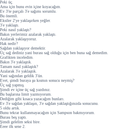
Peki üç.
Ama için bunu evin içine koyacağım.
Ev 3'te parçalı 3'e sağımı sorumlu.
Bu önemli.
Eksiler 2'ye yaklaşırken yeğler.
3'e yaklaştı.
Peki nasıl yaklaştı?
Bakın yerlerimiz azalarak yaklaştı.
Azalarak yaklaşıyoruz.
Hak nedir?
Sağdan yaklaşıyor demektir.
Üç sağ dediniz yani burası sağ olduğu için ben buna sağ demedim.
Grafikten inceledim.
Bakın 3'e yaklaştık.
Tamam nasıl yaklaştık?
Azalarak 3'e yaklaştık.
Yani sağından geldik 3'ün.
Evet, şimdi buraya şu kısmın sonucu neymiş?
Üç sağ yapmış.
Şimdi ev içine üç sağ yazdınız.
Bu başlarına limit yazmıyorum.
Dediğim gibi kısaca yazacağım bunları.
Ev 3'e sağdan yaklaşın, 3'e sağdan yaklaştığınızda sonucunu.
5 oldu artık.
Bunu tekrar kullanmayacağım için Sampson bakmıyorum.
Burası beş yaptı.
Şimdi gelelim seksi bire.
Eeee ilk sene 2.