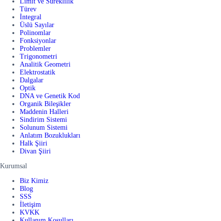
Limit ve Süreklilik
Türev
İntegral
Üslü Sayılar
Polinomlar
Fonksiyonlar
Problemler
Trigonometri
Analitik Geometri
Elektrostatik
Dalgalar
Optik
DNA ve Genetik Kod
Organik Bileşikler
Maddenin Halleri
Sindirim Sistemi
Solunum Sistemi
Anlatım Bozuklukları
Halk Şiiri
Divan Şiiri
Kurumsal
Biz Kimiz
Blog
SSS
İletişim
KVKK
Kullanım Koşulları