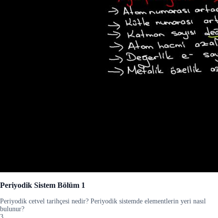
Periyodik Sistem Bölüm 1
Periyodik cetvel tarihçesi nedir? Periyodik sistemde elementlerin yeri nasıl
bulunur?
3