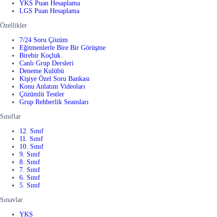
YKS Puan Hesaplama
LGS Puan Hesaplama
Özellikler
7/24 Soru Çözüm
Eğitmenlerle Bire Bir Görüşme
Birebir Koçluk
Canlı Grup Dersleri
Deneme Kulübü
Kişiye Özel Soru Bankası
Konu Anlatım Videoları
Çözümlü Testler
Grup Rehberlik Seansları
Sınıflar
12. Sınıf
11. Sınıf
10. Sınıf
9. Sınıf
8. Sınıf
7. Sınıf
6. Sınıf
5. Sınıf
Sınavlar
YKS