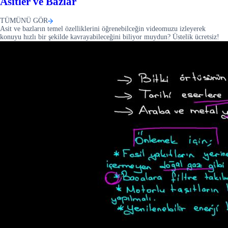
Asitler ve Bazlar
TÜMÜNÜ GÖR
Asit ve bazların temel özelliklerini öğrenebilceğin videomuzu izleyerek
konuyu hızlı bir şekilde kavrayabileceğini biliyor muydun? Üstelik ücretsiz!