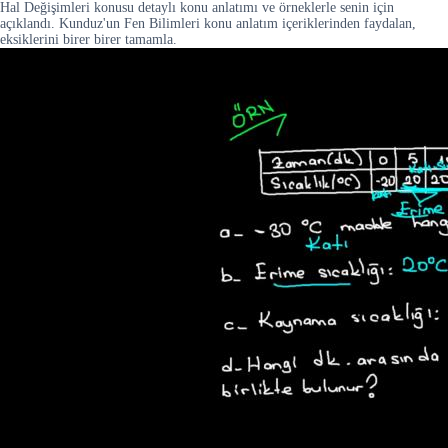
Hal Değişimleri konusu detaylı konu anlatımı ve örneklerle senin için
açıklandı. Kunduz'un Fen Bilimleri konu anlatım içeriklerinden faydalan,
eksiklerini birer birer tamamla.