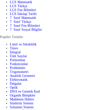
LGS Matematik
LGS Türkçe
LGS Fen Bilimleri
LGS İnkılap Tarihi
7. Sınıf Matematik
7. Sınıf Türkçe
7. Sınıf Fen Bilimleri
7. Sınıf Sosyal Bilgiler
Popüler Üniteler
Limit ve Süreklilik
Türev
İntegral
Üslü Sayılar
Polinomlar
Fonksiyonlar
Problemler
Trigonometri
Analitik Geometri
Elektrostatik
Dalgalar
Optik
DNA ve Genetik Kod
Organik Bileşikler
Maddenin Halleri
Sindirim Sistemi
Solunum Sistemi