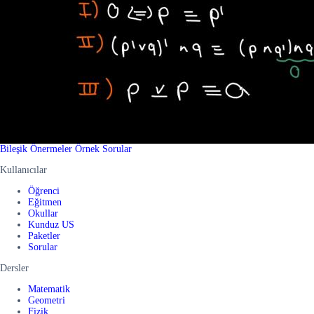
Bileşik Önermeler Örnek Sorular
Kullanıcılar
Öğrenci
Eğitmen
Okullar
Kunduz US
Paketler
Sorular
Dersler
Matematik
Geometri
Fizik