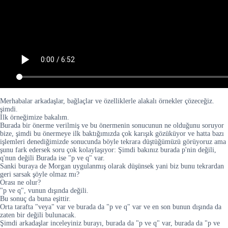
Merhabalar arkadaşlar, bağlaçlar ve özelliklerle alakalı örnekler çözeceğiz.
şimdi.
İlk örneğimize bakalım.
Burada bir önerme verilmiş ve bu önermenin sonucunun ne olduğunu soruyor
bize, şimdi bu önermeye ilk baktığımızda çok karışık gözüküyor ve hatta bazı
işlemleri denediğimizde sonucunda böyle tekrara düştüğümüzü görüyoruz ama
şunu fark edersek soru çok kolaylaşıyor: Şimdi bakınız burada p'nin değili,
q'nun değili Burada ise "p ve q" var.
Sanki buraya de Morgan uygulanmış olarak düşünsek yani biz bunu tekrardan
geri sarsak şöyle olmaz mı?
Orası ne olur?
"p ve q", vunun dışında değili.
Bu sonuç da buna eşittir.
Orta tarafta "veya" var ve burada da "p ve q" var ve en son bunun dışında da
zaten bir değili bulunacak.
Şimdi arkadaşlar inceleyiniz burayı, burada da "p ve q" var, burada da "p ve