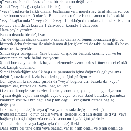
q" var ama burada ekstra olarak bir de bunun değili var.
Şimdi "veya" bağlacıyla bu ikisi bağlanmış.
"veya" bağlacıyla farklı olanlar bağlanmış yani mesela sağ taraftakinin sonucu
1 ise bunun sonucu 0 olacak, Bunun sonucu 0 ise bunun sonucu 1 olacak ki
"veya" bağlacında "1 veya 0", "0 veya 1" olduğu durumlarda buradaki işlemin
sonucu yani dengi komple 1 geliyordu, komple 1 geliyordu.
Hatta şöyle yazalım: 1.
Bunun dışında bir değil var.
1'in de değilini alacak olursak o zaman demek ki bunun sonucunun gibi bu
birazcık daha farketme ile alakalı ama diğer işlemleri de tabii burada ilk başta
denememiz gerekir.
Şimdi diğer örneğimiz: Yine burada karışık bir birleşik önerme var ve bu
önermenin en sade halini soruyoruz.
Şimdi burada yine bir ilk başta incelememiz lazım birleşik önermeleri çünkü
çok karışık olabilirler.
Şimdi incelediğimizde ilk başta şu parantezin içine dağıtmak geliyor ama
dağıttığımızda çok fazla işlemlerin geldiğini görüyoruz.
Ben diyorum ki ilk önce şurada da "veya" bağlacı var, burada da "veya"
bağlacı var, burada da "veya" bağlacı var.
O zaman komple parantezleri kaldırıyorum ben, yani şu hale getiriyorum:
"q'nun değili veya r'nin değili veya q veya -en son stabil buradaki parantezi
kaldıramıyoruz- r'nin değili ve p'nin değili" var çünkü burada bağlaç
değişiyor.
Bakınız "q'nun değili veya q" var yani burada değişme özelliği
uyguladığımızda "q'nun değili veya q" gelecek ki q'nun değili ile q'yu "veya"
bağlacıyla bağladığımızda oradaki sonucun 1 geldiğini görürüz.
Yanında bir tane veya bağlacıyla r'nin değili ekli.
Daha sonra bir tane daha veya bağlacı var ki r'nin değili ve p'nin değili de