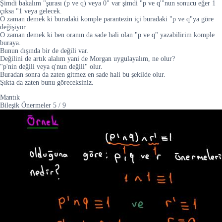
Şimdi bakalım "şurası (p ve q) veya 0" var şimdi "p ve q'"nun sonucu eğer 1
çıksa "1 veya gelecek.
O zaman demek ki buradaki komple parantezin içi buradaki "p ve q"ya göre
değişiyor.
O zaman demek ki ben oranın da sade hali olan "p ve q" yazabilirim komple
buraya.
Bunun dışında bir de değili var.
Değilini de artık alalım yani de Morgan uygulayalım, ne olur?
"p'nin değili veya q'nun değili" olur.
Buradan sonra da zaten gitmez en sade hali bu şekilde olur.
Şıkta da zaten bunu göreceksiniz.
Mantık
Bileşik Önermeler
5
/
9