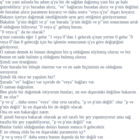
q" var yani aslında bu adam q'yu bir de sağdan dağıtmış yani biz şu hale
getirebiliriz: p'yi buradan alırız, "ve" bağlacını buradan alırız ve p'nin değilini
de buradan alırız paranteze koyarız ve daha sonra "veya q'yu" dışarı koyarız.
Bakınız içeriye dağıtmak istediğinizde aynı şeyi ettiğinizi görüyorsunuz.
Bakalım "p'nin değili ve p" var burada "p'nin değili ve p"'nin sonucunun artık
0 olduğunu biliyoruz "0 veya q" gelmiş burası.
"0 veya q'" da ne olacak?
q'nun yanında eğer 1 gelse "1 veya 0"dan 1 gelecek q'nun yerine 0 gelse "0
veya 0"dan 0 geleceği için bu işlemin sonucunun q'ya göre değiştiğini
görüyoruz.
O zaman demek ki bunun denginin biz q olduğunu söylemiş oluruz ve biz
bunun en sade halinin q olduğunu bulmuş oluruz.
Şimdi son örneğimiz.
Yine burada bir bileşik önerme var ve en sade biçiminin ne olduğunu
soruyoruz.
Şimdi ilk önce ne yapalım biz?
Şurada "ve" bağlacı var içeride de "veya" bağlacı var.
O zaman dağıtalım.
Ben şöyle bir dağıtmak istiyorum bunları, en son dışarıdaki değiline bakarım.
E ne olur?
"p ve q" , daha sonra "veya" olur orta tarafta, "p ve p'nin değili" olur "p ve
p'nin değili" ki en dışarıda bir de değili olacak.
Ona en son bakacağız zaten.
E şimdi buraya bakacak olursak şu sol tarafı bir şey yapamıyoruz ama sağ
tarafta bir şey yapabiliyoruz, "p ve p'nin değili" var.
Bunlar farklı olduğundan dolayı bunun sonucu 0 gelecektir.
E ne olmuş oldu bu en dışarıdaki parantezin içi?
"p ve q veya 0" daha sonra bunun dışında da bir değili var.