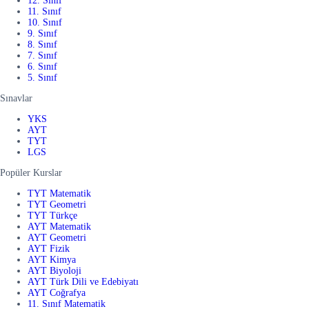
12. Sınıf
11. Sınıf
10. Sınıf
9. Sınıf
8. Sınıf
7. Sınıf
6. Sınıf
5. Sınıf
Sınavlar
YKS
AYT
TYT
LGS
Popüler Kurslar
TYT Matematik
TYT Geometri
TYT Türkçe
AYT Matematik
AYT Geometri
AYT Fizik
AYT Kimya
AYT Biyoloji
AYT Türk Dili ve Edebiyatı
AYT Coğrafya
11. Sınıf Matematik