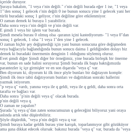
içeride duruyor.
Şuraya bakalım, "1 veya r'nin değili." r'nin değili burada eğer 1 ise, "1 veya
1'"den sonuç 1 gelecek r'nin değili 0 ise bunun sonucu yine 1 gelecek yani her
türlü buradaki sonuç 1 geliyor, r'nin değiline göre etkilenmiyor.
O zaman demek ki buraya 1 yazabiliriz.
Daha sonra veya r'nin değili ve p'nin değili var.
E şimdi 1 veya bir işlem var burada.
Şimdi mesela burası 0 olmuş olsa -şuranın içini kastediyorum- "1 veya 0"dan
sonuç 1 gelecek, 1 olsa "1 veya 1"den yine 1 gelecek.
O zaman hiçbir şey değişmediği için yani bunun sonucuna göre değişmeden
veya bağlacıyla bağlandığında bunun sonucu daima 1 geldiğinden dolayı biz
demek ki buradaki önermenin denginin 1 olduğunu söylemiş oluruz.
Evet şimdi diğer Şimdi diğer bir örneğimiz, yine burada birleşik bir önerme
var, bunun en sade halini soruyoruz Şimdi burada ilk başta baktığımızda
parantezler iç içe girmişler ve en son dışarıda "veya q" var.
Ben diyorum ki, diyorum ki ilk önce şöyle bunları bir dağıtayım komple:
Şimdi ilk önce tabii dağıtıyorum bunları ve dağıttıktan sonraki hallerini
yazmak istiyorum.
"p veya q" vardı, yanına veya ile q geldi, veya ile q geldi, daha sonra orta
tarafta ve bağlacı var.
Daha sonra "p'nin değili veya q" olacak burada.
p'nin değili veya q.
O zaman ne yapalım?
Şurada "q veya q"dan zaten sonucumuzun q geleceğini biliyoruz yani oraya
aslında artık teke düşürebiliriz.
Şöyle düşürdük, "veya p'nin değili veya q var.
Şimdi buraya kadar geldik burası yine karışık, toparlanmıyor gibi gözüküyor
ama şuna dikkat edecek olursak: bakınız burada "veya q" var, burada da "veya