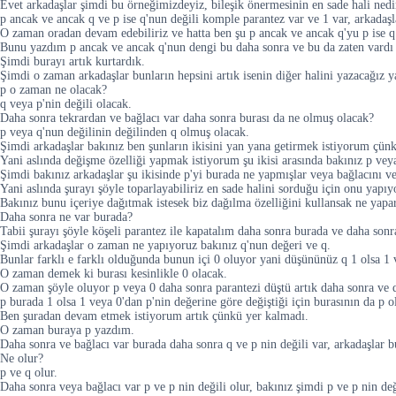
Evet arkadaşlar şimdi bu örneğimizdeyiz, bileşik önermesinin en sade hali nedi
p ancak ve ancak q ve p ise q'nun değili komple parantez var ve 1 var, arkadaşl
O zaman oradan devam edebiliriz ve hatta ben şu p ancak ve ancak q'yu p ise q 
Bunu yazdım p ancak ve ancak q'nun dengi bu daha sonra ve bu da zaten vardı y
Şimdi burayı artık kurtardık.
Şimdi o zaman arkadaşlar bunların hepsini artık isenin diğer halini yazacağız y
p o zaman ne olacak?
q veya p'nin değili olacak.
Daha sonra tekrardan ve bağlacı var daha sonra burası da ne olmuş olacak?
p veya q'nun değilinin değilinden q olmuş olacak.
Şimdi arkadaşlar bakınız ben şunların ikisini yan yana getirmek istiyorum çünk
Yani aslında değişme özelliği yapmak istiyorum şu ikisi arasında bakınız p veya
Şimdi bakınız arkadaşlar şu ikisinde p'yi burada ne yapmışlar veya bağlacını ve
Yani aslında şurayı şöyle toparlayabiliriz en sade halini sorduğu için onu yapıy
Bakınız bunu içeriye dağıtmak istesek biz dağılma özelliğini kullansak ne yapa
Daha sonra ne var burada?
Tabii şurayı şöyle köşeli parantez ile kapatalım daha sonra burada ve daha sonra
Şimdi arkadaşlar o zaman ne yapıyoruz bakınız q'nun değeri ve q.
Bunlar farklı e farklı olduğunda bunun içi 0 oluyor yani düşününüz q 1 olsa 1 v
O zaman demek ki burası kesinlikle 0 olacak.
O zaman şöyle oluyor p veya 0 daha sonra parantezi düştü artık daha sonra ve q
p burada 1 olsa 1 veya 0'dan p'nin değerine göre değiştiği için burasının da p 
Ben şuradan devam etmek istiyorum artık çünkü yer kalmadı.
O zaman buraya p yazdım.
Daha sonra ve bağlacı var burada daha sonra q ve p nin değili var, arkadaşlar 
Ne olur?
p ve q olur.
Daha sonra veya bağlacı var p ve p nin değili olur, bakınız şimdi p ve p nin değ