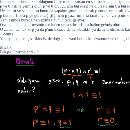
Bunun sonucunu biz 0 olduğunu biliyoruz, o zaman en son ne hale gelmiş olur
p ve 0 haline gelmiş olur, p ve 0 olduğu için burada p ne olursa olsun 0'a bura
Üçüncüsü ve sonuncusu bunu da yapalım şimdi ne olacak p ancak ve ancak 1 v
p burada 1 olsa p ye göre değiştiği için p yazarım orta tarafta ya da var p nin 
Yani aslında burada ne yazdıysa bunun tersi geliyor.
O zaman demek ki tersinin tersinden orası tekrardan p haline gelmiş olur.
O zaman demek ki p ya da p'nin sonucu da ne olacaktır ya da aynı olmasını ka
1 demiş.
Yani yanlış demiş şu ikincisi de doğrudur yani buradaki cevabımız ne olmuş ol
Mantık
Bileşik Önermeler
9
/
9