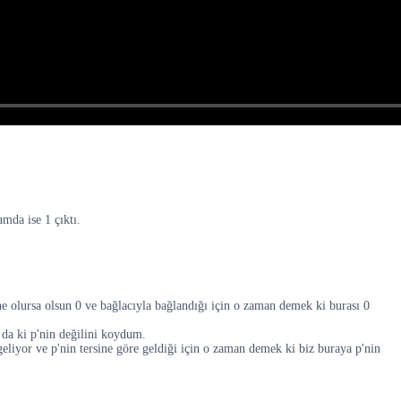
mda ise 1 çıktı.
 olursa olsun 0 ve bağlacıyla bağlandığı için o zaman demek ki burası 0
 da ki p'nin değilini koydum.
geliyor ve p'nin tersine göre geldiği için o zaman demek ki biz buraya p'nin