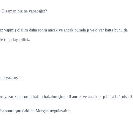
n O zaman biz ne yapacağız?
az yapmış olalım daha sonra ancak ve ancak burada p ve q var hatta bunu da
e toparlayabiliriz.
ını yazmışlar.
nu yazarız en son bakalım bakalım şimdi 0 ancak ve ancak p, p burada 1 olsa 0
 daha sonra şuradaki de Morgan uygulayalım.