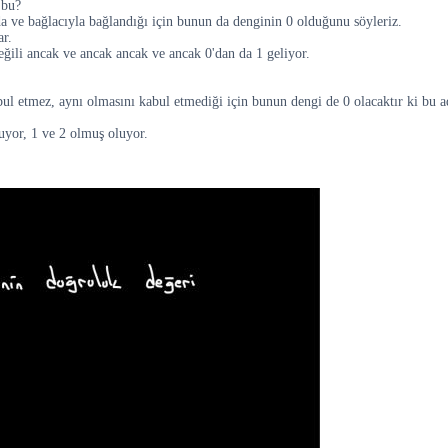
 bu?
da ve bağlacıyla bağlandığı için bunun da denginin 0 olduğunu söyleriz.
ar.
değili ancak ve ancak ancak ve ancak 0'dan da 1 geliyor.
bul etmez, aynı olmasını kabul etmediği için bunun dengi de 0 olacaktır ki bu
uyor, 1 ve 2 olmuş oluyor.