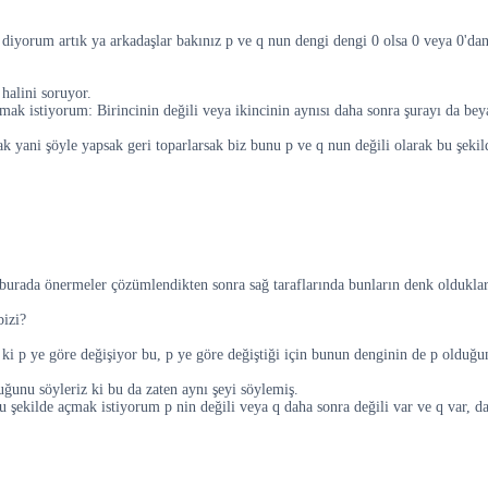
iyorum artık ya arkadaşlar bakınız p ve q nun dengi dengi 0 olsa 0 veya 0'da
halini soruyor.
k istiyorum: Birincinin değili veya ikincinin aynısı daha sonra şurayı da bey
yani şöyle yapsak geri toparlarsak biz bunu p ve q nun değili olarak bu şekild
burada önermeler çözümlendikten sonra sağ taraflarında bunların denk olduklar
bizi?
ki p ye göre değişiyor bu, p ye göre değiştiği için bunun denginin de p olduğu
ğunu söyleriz ki bu da zaten aynı şeyi söylemiş.
 şu şekilde açmak istiyorum p nin değili veya q daha sonra değili var ve q var,