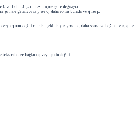
e 0 ve 1'den 0, parantezin içine göre değişiyor.
şu hale getiriyoruz p ise q, daha sonra burada ve q ise p.
p veya q'nun değili olur bu şekilde yazıyorduk, daha sonra ve bağlacı var, q ise
 tekrardan ve bağlacı q veya p'nin değili.