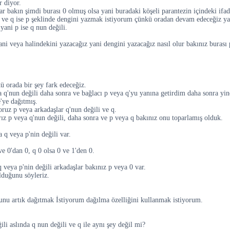
r diyor.
ar bakın şimdi burası 0 olmuş olsa yani buradaki köşeli parantezin içindeki ifad
ve q ise p şeklinde dengini yazmak istiyorum çünkü oradan devam edeceğiz yani 
ani p ise q nun değili.
ani veya halindekini yazacağız yani dengini yazacağız nasıl olur bakınız burası 
ü orada bir şey fark edeceğiz.
 q'nun değili daha sonra ve bağlacı p veya q'yu yanına getirdim daha sonra yine
'ye dağıtmış.
oruz p veya arkadaşlar q'nun değili ve q.
rız p veya q'nun değili, daha sonra ve p veya q bakınız onu toparlamış olduk.
 q veya p'nin değili var.
e 0'dan 0, q 0 olsa 0 ve 1'den 0.
 veya p'nin değili arkadaşlar bakınız p veya 0 var.
olduğunu söyleriz.
bunu artık dağıtmak İstiyorum dağılma özelliğini kullanmak istiyorum.
ili aslında q nun değili ve q ile aynı şey değil mi?