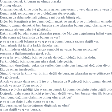
O zaman demek ki burası ne olmuş olacak?
0 olmuş olacak.
O zaman demek ki ne oldu burasını aynen yazıyorum p ve q daha sonra veya 0 d
Bunun artık sonucunun p ve q olduğunu söyleyeceğiz.
Buradan da daha sade hali gelmez yani burada bitmiş olur.
Diğer bir örneğimiz p ise q'nun değili ancak ve ancak p ve q ifadesinin en sade 
Şimdi o zaman demek ki ben burada yine tekrardan bunun dengi olan şunu yazma
paranteze alayım daha iyi gözüksün.
Bakın şimdi buradan sonra tekrardan şurayı de Morgan uygulanmış halini yapsak 
Daha sonra sağ tarafında da bunun ne var?
p ve q var şimdi bakınız p ve q p ve q bunun burada sadece değili var.
Yani aslında iki tarafta farklı ifadeler var.
Farklı ifadeler olduğu için ancak sembolü ne yapar bunun sonucunu?
sonrasıyla ilgilenmemize gerek yok.
p ve q lar aynı olduğu için ve burada da değili olduğu için farklıdır.
Farklı olduğu için sonucunu sıfıra denk hale getirir.
Şimdi son örneğimiz, yukarıda verilen önermelerden hangileri doğrudur diyor 
Biz de onları inceleyelim.
Şimdi 0 ya da farklılık var birinin değili de buradan tekrardan neye götürecek 
0'a götürecek.
Ancak ve ancak daha sonra 1 ise p, p burada da 0 geleceği için o zaman demek 
ancak ve ancak 1'den sonuç 0.
Burada p 0 olsa geldiği için o zaman demek ki bunun denginin p'nin değili oldu
Doğrudur daha sonra ikincisi p ise q'nun değili ve q, ben burayı yine ilk önce
Yani bunu dağıtmış olalım ne olmuş olur artık bu?
p ve q nun değeri daha sonra ve q var.
Biz parantezleri kaldırdığımızı düşünsek ne olur?
q nun değili ve q var burada.