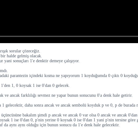
rışık sorular çözeceğiz.
bir halde gelmiş olacak.
r yani sonuçları 1'e denktir demeye çalışıyor.
ımdı.
radaki parantezin içindeki kısma ne yapıyorum 1 koyduğumda 0 çıktı 0 koyduğu
 1'den 1, 0 koysak 1 ise 0'dan 0 gelecek.
ak ve ancak farklılığı sevmez ne yapar bunun sonucunu 0'a denk hale getirir.
1 gelecektir, daha sonra ancak ve ancak sembolü koyduk p ve 0, p de burada ne
 ve üçüncüsüne bakalım şimdi p ancak ve ancak 0 var olsa 0 ancak ve ancak 0'dan
ysak 1 ise 0'dan 0, p'nin yerine 0 koysak 0 ise 0'dan 1 yani p'nin tersine göre 
araf da aynı aynı olduğu için bunun sonucu da 1'e denk hale gelecektir.