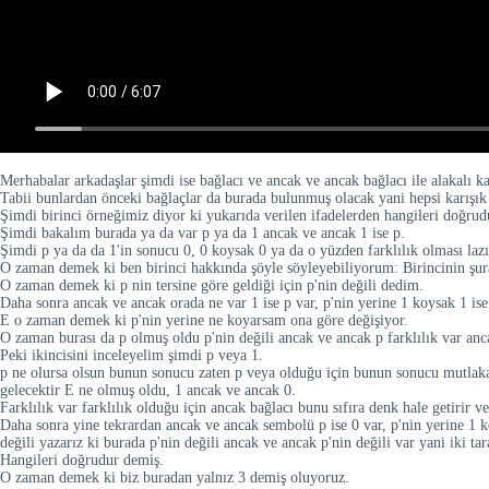
Merhabalar arkadaşlar şimdi ise bağlacı ve ancak ve ancak bağlacı ile alakalı ka
Tabii bunlardan önceki bağlaçlar da burada bulunmuş olacak yani hepsi karışık 
Şimdi birinci örneğimiz diyor ki yukarıda verilen ifadelerden hangileri doğrudu
Şimdi bakalım burada ya da var p ya da 1 ancak ve ancak 1 ise p.
Şimdi p ya da da 1'in sonucu 0, 0 koysak 0 ya da o yüzden farklılık olması laz
O zaman demek ki ben birinci hakkında şöyle söyleyebiliyorum: Birincinin şu
O zaman demek ki p nin tersine göre geldiği için p'nin değili dedim.
Daha sonra ancak ve ancak orada ne var 1 ise p var, p'nin yerine 1 koysak 1 ise
E o zaman demek ki p'nin yerine ne koyarsam ona göre değişiyor.
O zaman burası da p olmuş oldu p'nin değili ancak ve ancak p farklılık var anc
Peki ikincisini inceleyelim şimdi p veya 1.
p ne olursa olsun bunun sonucu zaten p veya olduğu için bunun sonucu mutlaka 
gelecektir E ne olmuş oldu, 1 ancak ve ancak 0.
Farklılık var farklılık olduğu için ancak bağlacı bunu sıfıra denk hale getirir
Daha sonra yine tekrardan ancak ve ancak sembolü p ise 0 var, p'nin yerine 1 ko
değili yazarız ki burada p'nin değili ancak ve ancak p'nin değili var yani iki t
Hangileri doğrudur demiş.
O zaman demek ki biz buradan yalnız 3 demiş oluyoruz.