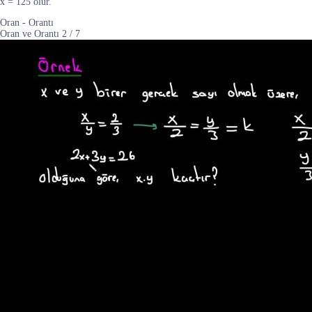
x = 125 olur.
Oran - Orantı
Oran ve Orantı
2
/
7