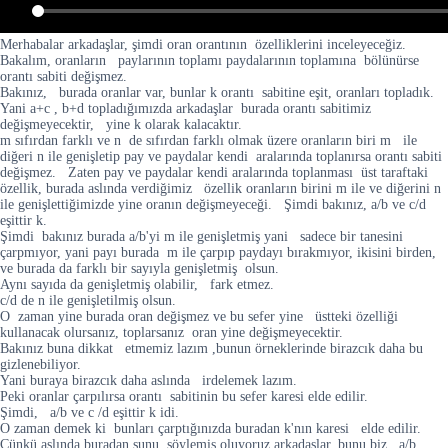
Merhabalar arkadaşlar, şimdi oran orantının özelliklerini inceleyeceğiz.
Bakalım, oranların paylarının toplamı paydalarının toplamına bölünürse
orantı sabiti değişmez.
Bakınız, burada oranlar var, bunlar k orantı sabitine eşit, oranları topladık.
Yani a+c , b+d topladığımızda arkadaşlar burada orantı sabitimiz
değişmeyecektir, yine k olarak kalacaktır.
m sıfırdan farklı ve n de sıfırdan farklı olmak üzere oranların biri m ile
diğeri n ile genişletip pay ve paydalar kendi aralarında toplanırsa orantı sabiti
değişmez. Zaten pay ve paydalar kendi aralarında toplanması üst taraftaki
özellik, burada aslında verdiğimiz özellik oranların birini m ile ve diğerini n
ile genişlettiğimizde yine oranın değişmeyeceği. Şimdi bakınız, a/b ve c/d
eşittir k.
Şimdi bakınız burada a/b'yi m ile genişletmiş yani sadece bir tanesini
çarpmıyor, yani payı burada m ile çarpıp paydayı bırakmıyor, ikisini birden,
ve burada da farklı bir sayıyla genişletmiş olsun.
Aynı sayıda da genişletmiş olabilir, fark etmez.
c/d de n ile genişletilmiş olsun.
O zaman yine burada oran değişmez ve bu sefer yine üstteki özelliği
kullanacak olursanız, toplarsanız oran yine değişmeyecektir.
Bakınız buna dikkat etmemiz lazım ,bunun örneklerinde birazcık daha bu
gizlenebiliyor.
Yani buraya birazcık daha aslında irdelemek lazım.
Peki oranlar çarpılırsa orantı sabitinin bu sefer karesi elde edilir.
Şimdi, a/b ve c /d eşittir k idi.
O zaman demek ki bunları çarptığınızda buradan k'nın karesi elde edilir.
Çünkü aslında buradan şunu söylemiş oluyoruz arkadaşlar, bunu biz a/b .