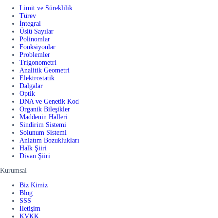
Limit ve Süreklilik
Türev
İntegral
Üslü Sayılar
Polinomlar
Fonksiyonlar
Problemler
Trigonometri
Analitik Geometri
Elektrostatik
Dalgalar
Optik
DNA ve Genetik Kod
Organik Bileşikler
Maddenin Halleri
Sindirim Sistemi
Solunum Sistemi
Anlatım Bozuklukları
Halk Şiiri
Divan Şiiri
Kurumsal
Biz Kimiz
Blog
SSS
İletişim
KVKK