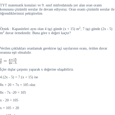
TYT matematik konuları ve 9. sınıf müfredatında yer alan oran orantı
konusuna çözümlü sorular ile devam ediyoruz. Oran orantı çözümlü sorular ile
öğrendiklerimizi pekiştirelim.
2
Örnek : Kapasiteleri aynı olan 4 işçi günde (x + 15) m
, 7 işçi günde (2x - 5)
2
m
duvar örmektedir. Buna göre x değeri kaçtır?
Verilen çoklukları oranlamak gerekirse işçi sayılarının oranı, örülen duvar
oranına eşit olmalıdır.
İçler dışlar çarpımı yaparak x değerine ulaşabiliriz.
4.(2x - 5) = 7.(x + 15) ise
8x + 20 = 7x + 105 olur.
8x - 7x -20 = 105
x - 20 = 105
x = 105 + 20