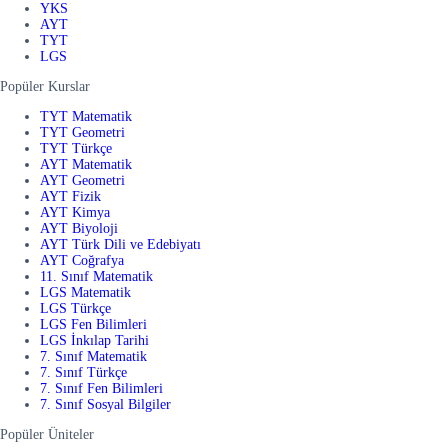
YKS
AYT
TYT
LGS
Popüler Kurslar
TYT Matematik
TYT Geometri
TYT Türkçe
AYT Matematik
AYT Geometri
AYT Fizik
AYT Kimya
AYT Biyoloji
AYT Türk Dili ve Edebiyatı
AYT Coğrafya
11. Sınıf Matematik
LGS Matematik
LGS Türkçe
LGS Fen Bilimleri
LGS İnkılap Tarihi
7. Sınıf Matematik
7. Sınıf Türkçe
7. Sınıf Fen Bilimleri
7. Sınıf Sosyal Bilgiler
Popüler Üniteler