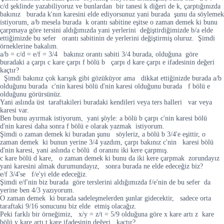
c/d şeklinde yazabiliyoruz ve bunlardan bir tanesi k diğeri de k, çarptığınızda
bakınız burada k'nın karesini elde ediyorsunuz yani burada şunu da söylemek
istiyorum, a/b mesela burada k orantı sabitine eşitse o zaman demek ki bunu
çarpmaya göre tersini aldığımızda yani yerlerini değiştirdiğimizde b/a elde
ettiğimizde bu sefer orantı sabitinin de yerlerini değiştirmiş oluruz. Şimdi
örneklerine bakalım.
a/b = c/d = e/f = 3/4 bakınız orantı sabiti 3/4 burada, olduğuna göre
buradaki a çarpı c kare çarpı f bölü b çarpı d kare çarpı e ifadesinin değeri
kaçtır?
Şimdi bakınız çok karışık gibi gözüküyor ama dikkat ettiğinizde burada a/b
olduğunu burada c'nin karesi bölü d'nin karesi olduğunu burada f bölü e
olduğunu görürsünüz.
Yani aslında üst taraftakileri buradaki kendileri veya ters halleri var veya
karesi var.
Ben bunu ayırmak istiyorum, yani şöyle: a bölü b çarpı c'nin karesi bölü
d'nin karesi daha sonra f bölü e olarak yazmak istiyorum.
Şimdi o zaman demek ki buradan şunu söyleriz, a bölü b 3/4'e eşittir, o
zaman demek ki bunun yerine 3/4 yazdım, çarpı bakınız c'nin karesi bölü
d'nin karesi, yani aslında c bölü d oranını iki kere çarpmış.
c kare bölü d kare, o zaman demek ki bunu da iki kere çarpmak zorundayız
yani karesini almak durumundayız, sonra burada ne elde edeceğiz biz?
e/f 3/4'se f/e'yi elde edeceğiz.
Şimdi e/f'nin biz burada göre terslerini aldığımızda f/e'nin de bu sefer da
yerine ben 4/3 yazıyorum.
O zaman demek ki burada sadeleşmelerden şunlar gidecektir, sadece orta
taraftaki 9/16 sonucunu biz elde etmiş olacağız.
Peki farklı bir örneğimiz, x/y = z/t = 5/9 olduğuna göre x kare artı z kare
bölü y kare artı t kare ifadesinin değeri kaçtır?