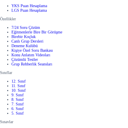
YKS Puan Hesaplama
LGS Puan Hesaplama
Özellikler
7/24 Soru Çözüm
Eğitmenlerle Bire Bir Görüşme
Birebir Koçluk
Canlı Grup Dersleri
Deneme Kulübü
Kişiye Özel Soru Bankası
Konu Anlatım Videoları
Çözümlü Testler
Grup Rehberlik Seansları
Sınıflar
12. Sınıf
11. Sınıf
10. Sınıf
9. Sınıf
8. Sınıf
7. Sınıf
6. Sınıf
5. Sınıf
Sınavlar