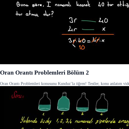
Oran Orantı Problemleri Bölüm 2
Oran Orantı Problemleri konusunu Kunduz’la öğren! Testler, konu anlatım videol