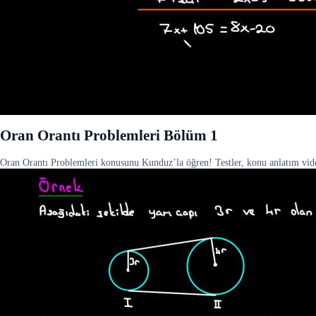
Oran Orantı Problemleri Bölüm 1
Oran Orantı Problemleri konusunu Kunduz’la öğren! Testler, konu anlatım videol