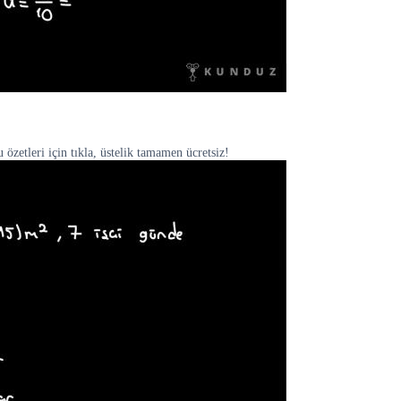
özetleri için tıkla, üstelik tamamen ücretsiz!