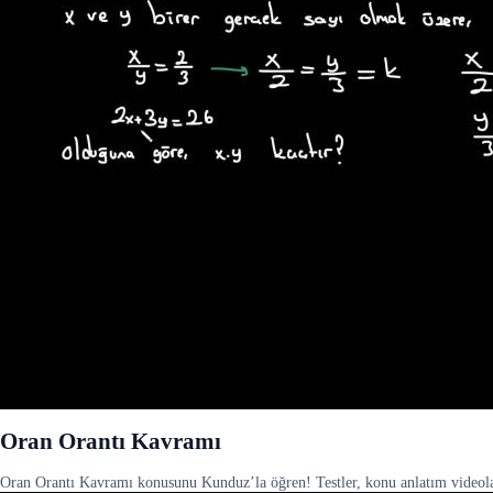
Oran Orantı Kavramı
Oran Orantı Kavramı konusunu Kunduz’la öğren! Testler, konu anlatım videoları