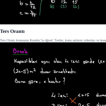
Ters Orantı
Ters Orantı konusunu Kunduz’la öğren! Testler, konu anlatım videoları ve konu 