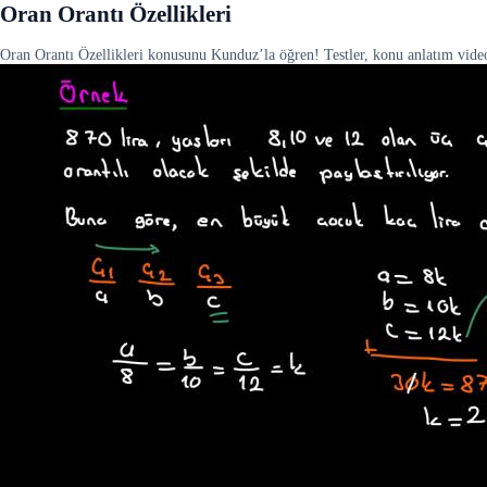
Oran Orantı Özellikleri
Oran Orantı Özellikleri konusunu Kunduz’la öğren! Testler, konu anlatım videol