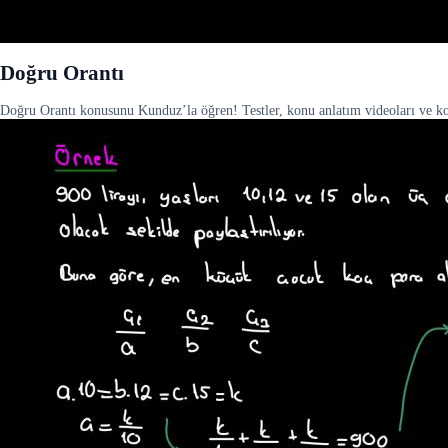
Doğru Orantı
Doğru Orantı konusunu Kunduz’la öğren! Testler, konu anlatım videoları ve konu