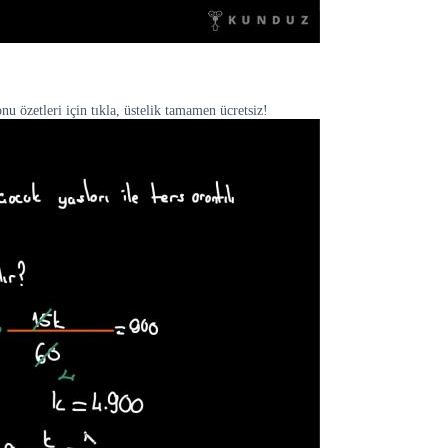
 özetleri için tıkla, üstelik tamamen ücretsiz!