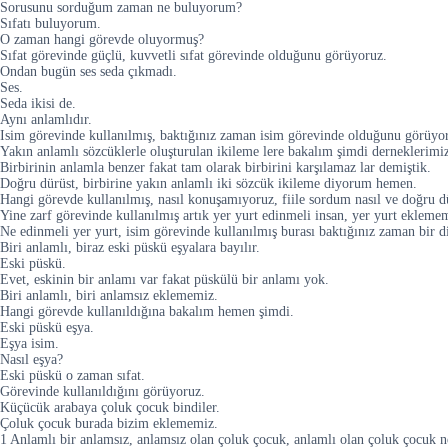
Sorusunu sorduğum zaman ne buluyorum?
Sıfatı buluyorum.
O zaman hangi görevde oluyormuş?
Sıfat görevinde güçlü, kuvvetli sıfat görevinde olduğunu görüyoruz.
Ondan bugün ses seda çıkmadı.
Ses.
Seda ikisi de.
Aynı anlamlıdır.
Isim görevinde kullanılmış, baktığınız zaman isim görevinde olduğunu görüyo
Yakın anlamlı sözcüklerle oluşturulan ikileme lere bakalım şimdi derneklerim
Birbirinin anlamla benzer fakat tam olarak birbirini karşılamaz lar demiştik.
Doğru dürüst, birbirine yakın anlamlı iki sözcük ikileme diyorum hemen.
Hangi görevde kullanılmış, nasıl konuşamıyoruz, fiile sordum nasıl ve doğru d
Yine zarf görevinde kullanılmış artık yer yurt edinmeli insan, yer yurt eklem
Ne edinmeli yer yurt, isim görevinde kullanılmış burası baktığınız zaman bir di
Biri anlamlı, biraz eski püskü eşyalara bayılır.
Eski püskü.
Evet, eskinin bir anlamı var fakat püskülü bir anlamı yok.
Biri anlamlı, biri anlamsız eklememiz.
Hangi görevde kullanıldığına bakalım hemen şimdi.
Eski püskü eşya.
Eşya isim.
Nasıl eşya?
Eski püskü o zaman sıfat.
Görevinde kullanıldığını görüyoruz.
Küçücük arabaya çoluk çocuk bindiler.
Çoluk çocuk burada bizim eklememiz.
1 Anlamlı bir anlamsız, anlamsız olan çoluk çocuk, anlamlı olan çoluk çocuk n