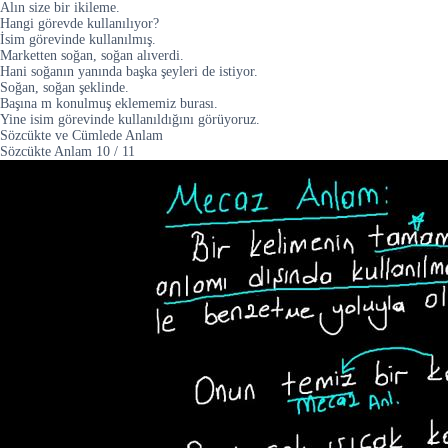
Alın size bir ikileme.
Hangi görevde kullanılıyor?
İsim görevinde kullanılmış.
Marketten soğan, soğan alıverdi.
Hani soğanın yanında başka şeyleri de istiyor.
Soğan, soğan şeklinde.
Başına m konulmuş eklememiz burası.
Yine isim görevinde kullanıldığını görüyoruz.
Sözcükte ve Cümlede Anlam
Sözcükte Anlam
10
/
11