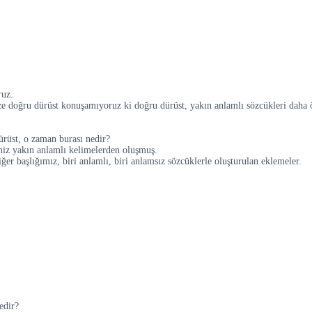
ruz.
ize doğru dürüst konuşamıyoruz ki doğru dürüst, yakın anlamlı sözcükleri daha
ürüst, o zaman burası nedir?
emiz yakın anlamlı kelimelerden oluşmuş.
ğer başlığımız, biri anlamlı, biri anlamsız sözcüklerle oluşturulan eklemeler.
edir?