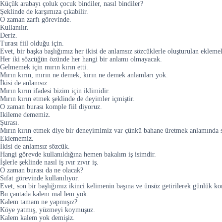
Küçük arabayı çoluk çocuk bindiler, nasıl bindiler?
Şeklinde de karşımıza çıkabilir.
O zaman zarfı görevinde.
Kullanılır.
Deriz.
Turası fiil olduğu için.
Evet, bir başka başlığımız her ikisi de anlamsız sözcüklerle oluşturulan eklemel
Her iki sözcüğün özünde her hangi bir anlamı olmayacak.
Gelmemek için mırın kırın etti.
Mırın kırın, mırın ne demek, kırın ne demek anlamları yok.
İkisi de anlamsız.
Mırın kırın ifadesi bizim için iklimidir.
Mırın kırın etmek şeklinde de deyimler içmiştir.
O zaman burası komple fiil diyoruz.
Ikileme dememiz.
Şurası.
Mırın kırın etmek diye bir deneyimimiz var çünkü bahane üretmek anlamında sürek
Eklememiz.
İkisi de anlamsız sözcük.
Hangi görevde kullanıldığına hemen bakalım iş isimdir.
İşlerle şeklinde nasıl iş ıvır zıvır iş.
O zaman burası da ne olacak?
Sıfat görevinde kullanılıyor.
Evet, son bir başlığımız ikinci kelimenin başına ve ünsüz getirilerek günlük k
Bu çantada kalem mal lem yok.
Kalem tamam ne yapmışız?
Köye yatmış, yüzmeyi koymuşuz.
Kalem kalem yok demişiz.