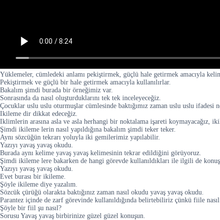
Yüklemeler, cümledeki anlamı pekiştirmek, güçlü hale getirmek amacıyla kelime
Pekiştirmek ve güçlü bir hale getirmek amacıyla kullanılırlar.
Bakalım şimdi burada bir örneğimiz var.
Sonrasında da nasıl oluşturduklarını tek tek inceleyeceğiz.
Çocuklar uslu uslu oturmuşlar cümlesinde baktığımız zaman uslu uslu ifadesi n
Ikileme dir dikkat edeceğiz.
Iklimlerin arasına asla ve asla herhangi bir noktalama işareti koymayacağız, iki
Şimdi ikileme lerin nasıl yapıldığına bakalım şimdi teker teker.
Aynı sözcüğün tekrarı yoluyla iki gemilerimiz yapılabilir.
Yazıyı yavaş yavaş okudu.
Burada aynı kelime yavaş yavaş kelimesinin tekrar edildiğini görüyoruz.
Şimdi ikileme lere bakarken de hangi görevde kullanıldıkları ile ilgili de konuşa
Yazıyı yavaş yavaş okudu.
Evet burası bir ikileme.
Şöyle ikileme diye yazalım.
Sözcük çürüğü olarakta baktığınız zaman nasıl okudu yavaş yavaş okudu.
Parantez içinde de zarf görevinde kullanıldığında belirtebiliriz çünkü fiile nas
Şöyle bir fiil şu nasıl?
Sorusu Yavaş yavaş birbirinize güzel güzel konuşun.