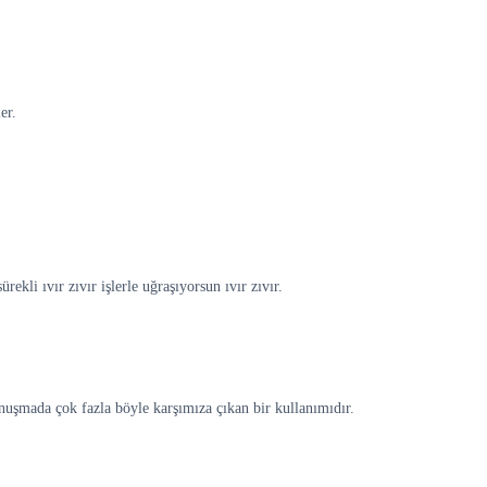
er.
li ıvır zıvır işlerle uğraşıyorsun ıvır zıvır.
onuşmada çok fazla böyle karşımıza çıkan bir kullanımıdır.