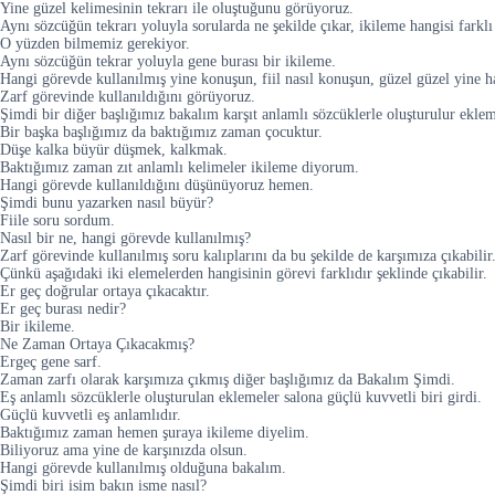
Yine güzel kelimesinin tekrarı ile oluştuğunu görüyoruz.
Aynı sözcüğün tekrarı yoluyla sorularda ne şekilde çıkar, ikileme hangisi farklı 
O yüzden bilmemiz gerekiyor.
Aynı sözcüğün tekrar yoluyla gene burası bir ikileme.
Hangi görevde kullanılmış yine konuşun, fiil nasıl konuşun, güzel güzel yine h
Zarf görevinde kullanıldığını görüyoruz.
Şimdi bir diğer başlığımız bakalım karşıt anlamlı sözcüklerle oluşturulur eklem
Bir başka başlığımız da baktığımız zaman çocuktur.
Düşe kalka büyür düşmek, kalkmak.
Baktığımız zaman zıt anlamlı kelimeler ikileme diyorum.
Hangi görevde kullanıldığını düşünüyoruz hemen.
Şimdi bunu yazarken nasıl büyür?
Fiile soru sordum.
Nasıl bir ne, hangi görevde kullanılmış?
Zarf görevinde kullanılmış soru kalıplarını da bu şekilde de karşımıza çıkabilir
Çünkü aşağıdaki iki elemelerden hangisinin görevi farklıdır şeklinde çıkabilir.
Er geç doğrular ortaya çıkacaktır.
Er geç burası nedir?
Bir ikileme.
Ne Zaman Ortaya Çıkacakmış?
Ergeç gene sarf.
Zaman zarfı olarak karşımıza çıkmış diğer başlığımız da Bakalım Şimdi.
Eş anlamlı sözcüklerle oluşturulan eklemeler salona güçlü kuvvetli biri girdi.
Güçlü kuvvetli eş anlamlıdır.
Baktığımız zaman hemen şuraya ikileme diyelim.
Biliyoruz ama yine de karşınızda olsun.
Hangi görevde kullanılmış olduğuna bakalım.
Şimdi biri isim bakın isme nasıl?