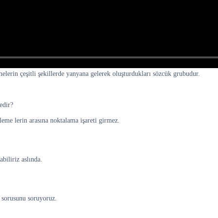
lerin çeşitli şekillerde yanyana gelerek oluşturdukları sözcük grubudur.
edir?
leme lerin arasına noktalama işareti girmez.
biliriz aslında.
ıl sorusunu soruyoruz.