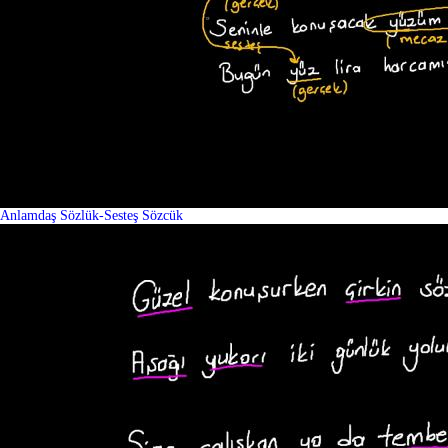
Anlamdaş Sözlük-Sesteş Sözcük