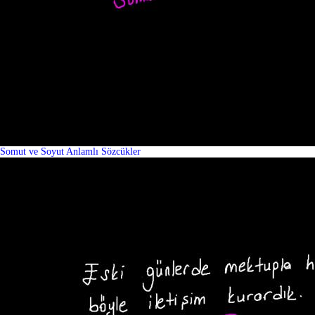
Somut ve Soyut Anlamlı Sözcükler