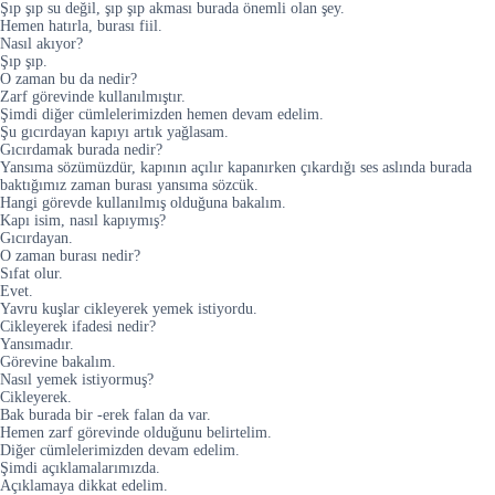
Şıp şıp su değil, şıp şıp akması burada önemli olan şey.
Hemen hatırla, burası fiil.
Nasıl akıyor?
Şıp şıp.
O zaman bu da nedir?
Zarf görevinde kullanılmıştır.
Şimdi diğer cümlelerimizden hemen devam edelim.
Şu gıcırdayan kapıyı artık yağlasam.
Gıcırdamak burada nedir?
Yansıma sözümüzdür, kapının açılır kapanırken çıkardığı ses aslında burada
baktığımız zaman burası yansıma sözcük.
Hangi görevde kullanılmış olduğuna bakalım.
Kapı isim, nasıl kapıymış?
Gıcırdayan.
O zaman burası nedir?
Sıfat olur.
Evet.
Yavru kuşlar cikleyerek yemek istiyordu.
Cikleyerek ifadesi nedir?
Yansımadır.
Görevine bakalım.
Nasıl yemek istiyormuş?
Cikleyerek.
Bak burada bir -erek falan da var.
Hemen zarf görevinde olduğunu belirtelim.
Diğer cümlelerimizden devam edelim.
Şimdi açıklamalarımızda.
Açıklamaya dikkat edelim.