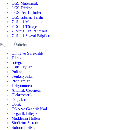
LGS Matematik
LGS Türkçe
LGS Fen Bilimleri
LGS İnkılap Tarihi
7. Sınıf Matematik
7. Sınıf Türkçe
7. Sınıf Fen Bilimleri
7. Sınıf Sosyal Bilgiler
Popüler Üniteler
Limit ve Süreklilik
Türev
İntegral
Üslü Sayılar
Polinomlar
Fonksiyonlar
Problemler
Trigonometri
Analitik Geometri
Elektrostatik
Dalgalar
Optik
DNA ve Genetik Kod
Organik Bileşikler
Maddenin Halleri
Sindirim Sistemi
Solunum Sistemi