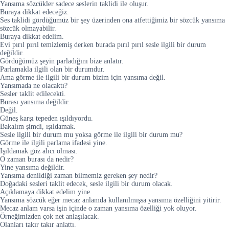
Yansıma sözcükler sadece seslerin taklidi ile oluşur.
Buraya dikkat edeceğiz.
Ses taklidi gördüğümüz bir şey üzerinden ona atfettiğimiz bir sözcük yansıma
sözcük olmayabilir.
Buraya dikkat edelim.
Evi pırıl pırıl temizlemiş derken burada pırıl pırıl sesle ilgili bir durum
değildir.
Gördüğümüz şeyin parladığını bize anlatır.
Parlamakla ilgili olan bir durumdur.
Ama görme ile ilgili bir durum bizim için yansıma değil.
Yansımada ne olacaktı?
Sesler taklit edilecekti.
Burası yansıma değildir.
Değil.
Güneş karşı tepeden ışıldıyordu.
Bakalım şimdi, ışıldamak.
Sesle ilgili bir durum mu yoksa görme ile ilgili bir durum mu?
Görme ile ilgili parlama ifadesi yine.
Işıldamak göz alıcı olması.
O zaman burası da nedir?
Yine yansıma değildir.
Yansıma denildiği zaman bilmemiz gereken şey nedir?
Doğadaki sesleri taklit edecek, sesle ilgili bir durum olacak.
Açıklamaya dikkat edelim yine.
Yansıma sözcük eğer mecaz anlamda kullanılmışsa yansıma özelliğini yitirir.
Mecaz anlam varsa işin içinde o zaman yansıma özelliği yok oluyor.
Örneğimizden çok net anlaşılacak.
Olanları takır takır anlattı.