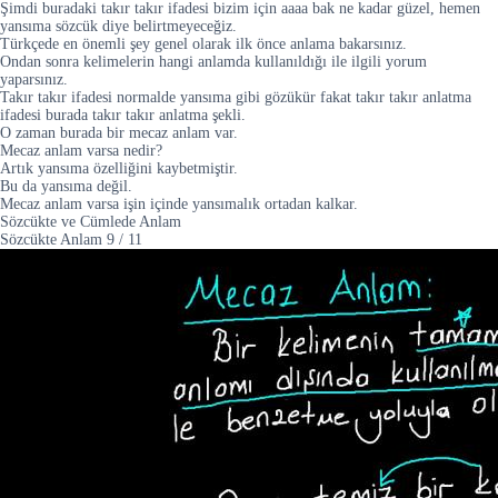
Şimdi buradaki takır takır ifadesi bizim için aaaa bak ne kadar güzel, hemen
yansıma sözcük diye belirtmeyeceğiz.
Türkçede en önemli şey genel olarak ilk önce anlama bakarsınız.
Ondan sonra kelimelerin hangi anlamda kullanıldığı ile ilgili yorum
yaparsınız.
Takır takır ifadesi normalde yansıma gibi gözükür fakat takır takır anlatma
ifadesi burada takır takır anlatma şekli.
O zaman burada bir mecaz anlam var.
Mecaz anlam varsa nedir?
Artık yansıma özelliğini kaybetmiştir.
Bu da yansıma değil.
Mecaz anlam varsa işin içinde yansımalık ortadan kalkar.
Sözcükte ve Cümlede Anlam
Sözcükte Anlam
9
/
11