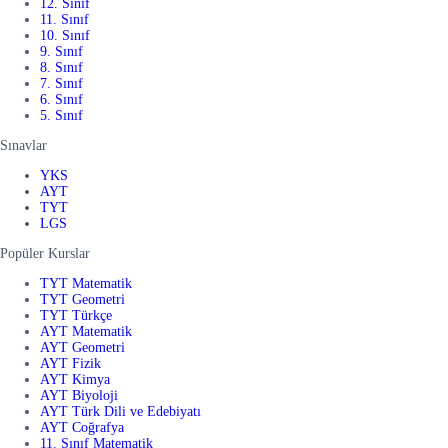
12. Sınıf
11. Sınıf
10. Sınıf
9. Sınıf
8. Sınıf
7. Sınıf
6. Sınıf
5. Sınıf
Sınavlar
YKS
AYT
TYT
LGS
Popüler Kurslar
TYT Matematik
TYT Geometri
TYT Türkçe
AYT Matematik
AYT Geometri
AYT Fizik
AYT Kimya
AYT Biyoloji
AYT Türk Dili ve Edebiyatı
AYT Coğrafya
11. Sınıf Matematik