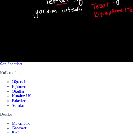
Söz Sanatları
Kullanıcılar
Öğrenci
Eğitmen
Okullar
Kunduz US
Paketler
Sorular
Dersler
Matematik
Geometri
Fizik