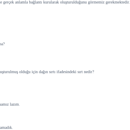
te gerçek anlamla bağlantı kurularak oluşturulduğunu görmemiz gerekmektedir.
ba?
şturulmuş olduğu için dağın sırtı ifadesindeki sırt nedir?
mamız lazım.
çamadık.