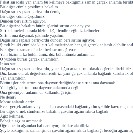
Fakat şuradaki yan anlam bu kelimeye baktığımız zaman gerçek anlamla birlik
Bir diğer cümle çeşidimiz bakalım.
Dağın sırtı sapsarı parlıyordu demiş.
Bir diğer cümle Çeşidimiz.
Dünden beri sırtım ağrıyor.
Bir diğerine bakalım bütün işlerini sırtını ona dayıyor.
Sırt kelimeleri burada bizim değerlendireceğimiz kelimeler.
Sırtını ona dayamak şeklinde yapalım.
Dağın sırtı sapsarı parlıyordu dünden beri sırtım ağrıyor.
Şimdi bu iki cümlede ki sırt kelimelerinden hangisi gerçek anlamlı olabilir aca
Baktığımız zaman dünden beri sırtım ağrıyor.
Yani bizim arka bölümümüz düz bölümümüz anlamında.
O yüzden burası gerçek anlamlıdır.
İnsan sırtı.
Dağın sırtı sapsarı parlıyordu, yine dağın arka kısmı olarak değerlendirebiliriz.
Düz kısım olarak değerlendirebiliriz, yani gerçek anlamla bağlantı kurularak olu
Yan anlamlıdır.
Bütün işlerinde sırtını ona dayıyor dediğinde ise sırtını ona dayamak.
Yani gidiyo sırtını ona dayıyor anlamında değil.
Ona güveniyor anlamında kullanıldığı için.
Ne denir?
Mecaz anlamlı deriz.
Evet, gerçek anlam ve yan anlam arasındaki bağlantıyı bu şekilde kavramış ol
Bir diğer örnek cümlemize bakalım çuvalın ağzını sıkıca bağladı.
Ağız kelimesi.
Bebeğin ağzını açamadık.
Öğretmenin ağzından bal damlıyor, birlikte alabiliriz.
Şöyle baktığımız zaman şimdi çuvalın ağzını sıkıca bağladığı bebeğin ağzını a