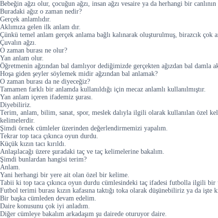
Bebeğin ağzı olur, çocuğun ağzı, insan ağzı vesaire ya da herhangi bir canlının a
Buradaki ağız o zaman nedir?
Gerçek anlamlıdır.
Aklımıza gelen ilk anlam dır.
Çünkü temel anlam gerçek anlama bağlı kalınarak oluşturulmuş, birazcık çok a
Çuvalın ağzı.
O zaman burası ne olur?
Yan anlam olur.
Öğretmenin ağzından bal damlıyor dediğimizde gerçekten ağızdan bal damla 
Hoşa giden şeyler söylemek midir ağzından bal anlamak?
O zaman burası da ne diyeceğiz?
Tamamen farklı bir anlamda kullanıldığı için mecaz anlamlı kullanılmıştır.
Yan anlam içeren ifademiz şurası.
Diyebiliriz.
Terim, anlam, bilim, sanat, spor, meslek dalıyla ilgili olarak kullanılan özel keli
kelimelerdir.
Şimdi örnek cümleler üzerinden değerlendirmemizi yapalım.
Tekrar top taca çıkınca oyun durdu.
Küçük kızın tacı kırıldı.
Anlaşılacağı üzere şuradaki taç ve taç kelimelerine bakalım.
Şimdi bunlardan hangisi terim?
Anlam.
Yani herhangi bir yere ait olan özel bir kelime.
Tabii ki top taca çıkınca oyun durdu cümlesindeki taç ifadesi futbolla ilgili bir 
Futbol terimi burası kızın kafasına taktığı toka olarak düşünebiliriz ya da işte kra
Bir başka cümleden devam edelim.
Daire konusunu çok iyi anladım.
Diğer cümleye bakalım arkadaşım şu dairede oturuyor daire.