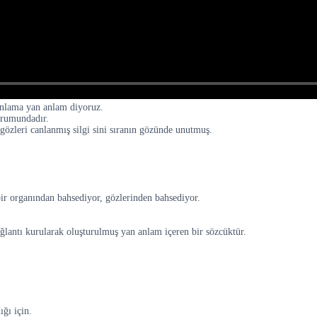
 anlama yan anlam diyoruz.
urumundadır.
özleri canlanmış silgi sini sıranın gözünde unutmuş.
bir organından bahsediyor, gözlerinden bahsediyor.
ğlantı kurularak oluşturulmuş yan anlam içeren bir sözcüktür.
ğı için.