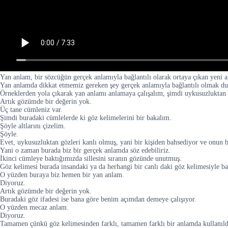
Yan anlam, bir sözcüğün gerçek anlamıyla bağlantılı olarak ortaya çıkan yeni
Yan anlamda dikkat etmemiz gereken şey gerçek anlamıyla bağlantılı olmak d
Örneklerden yola çıkarak yan anlamı anlamaya çalışalım, şimdi uykusuzluktan g
Artık gözümde bir değerin yok.
Üç tane cümleniz var.
Şimdi buradaki cümlelerde ki göz kelimelerini bir bakalım.
Şöyle altlarını çizelim.
Şöyle.
Evet, uykusuzluktan gözleri kanlı olmuş, yani bir kişiden bahsediyor ve onun 
Yani o zaman burada biz bir gerçek anlamda söz edebiliriz.
İkinci cümleye baktığımızda sillesini sıranın gözünde unutmuş.
Göz kelimesi burada insandaki ya da herhangi bir canlı daki göz kelimesiyle ba
O yüzden buraya biz hemen bir yan anlam.
Diyoruz.
Artık gözümde bir değerin yok.
Buradaki göz ifadesi ise bana göre benim açımdan demeye çalışıyor.
O yüzden mecaz anlam.
Diyoruz.
Tamamen çünkü göz kelimesinden farklı, tamamen farklı bir anlamda kullanıldı