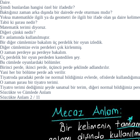
Daire.
Şimdi bunlardan hangisi özel bir ifadedir?
Baktığınız zaman arka dışında bir dairede evde oturması mıdır?
Yoksa matematikle ilgili ya da geometri ile ilgili bir ifade olan şu daire kelime
Tabii ki şurası nedir?
Matematik terimi diyoruz.
Diğeri çünkü nedir?
Ev anlamında kullanılmıştır.
Bir diğer cümlemize bakalım üç perdelik bir oyun izledik.
Diğer cümlemize evin perdeleri çok kirlenmiş.
O zaman perdeye şu perdeye bakalım.
Üç perdelik bir oyun perdeden kastedilen şey.
Bu cümlede oyunlardaki bölümler.
Birinci perde, ikinci perde, üçüncü perde şeklinde adlandırılır.
Yani her bir bölüme perde adı verilir.
Tiyatroda şuradaki perde ise normal bildiğimiz evlerde, ofislerde kullandığımı
O zaman şurası bir tiyatro terimi.
Tiyatro terimi dediğimiz şeyde sanatsal bir terim, diğeri normal bildiğimiz per
Sözcükte ve Cümlede Anlam
Sözcükte Anlam
2
/
11