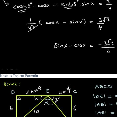
Kosinüs Toplam Formülü