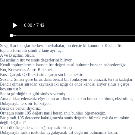
Sevgili arkadaşlar herkese merhabalar, bu derste ki konumuz Koç'un üst
toplam formülü şimdi 2 tane ayrı açı.
A ve B açıları olsun.
Bu açıların üst ve sinüs değerlerini biliyor.
Kendi toplumlarının kaosun üst değeri nasıl bulunur bundan bahsedeceğiz.
Koç Konsensus A artı B demek.
Kosa Çarpık OSB eksi sin a çarpı sin b demektir.
Sözünü Sinisa göre biraz daha bencil bir fonksiyon ve birazcık ters arkadaşlar.
Bencil olması şuradan kaynaklı iki açığı da önce kendisi alıyor sinüs a çarpı
koysun üst b.
Sonra gördüğünüz gibi sinüs severmiş.
Ama dikkat ederseniz eğer bunu artı iken de bakın burası ne olmuş eksi olmuş.
Dolayısıyla ters bir fonksiyon.
Biraz da bencil diyoruz.
Örneğin sinüs 105 değeri nasıl hesaplanır bunları öğreneceğiz.
Biz şimdi 105 dereceye baktığımızda sinüs değerini bilmek çok da mümkün
değil değil mi?
Yani dik üçgende zaten sığmayacak bir açı.
Dolayısıyla farklı metotlar uygulayarak üst değerini bulmamız lazım.