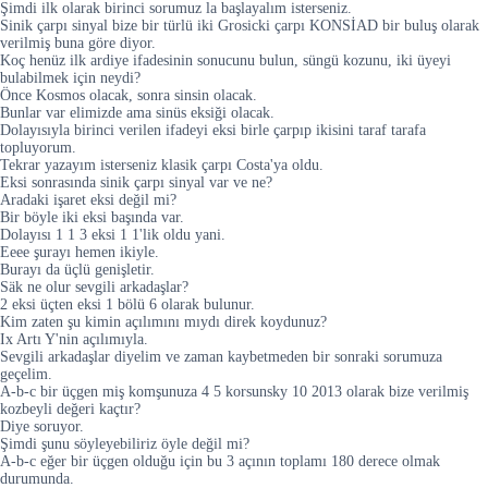
Şimdi ilk olarak birinci sorumuz la başlayalım isterseniz.
Sinik çarpı sinyal bize bir türlü iki Grosicki çarpı KONSİAD bir buluş olarak
verilmiş buna göre diyor.
Koç henüz ilk ardiye ifadesinin sonucunu bulun, süngü kozunu, iki üyeyi
bulabilmek için neydi?
Önce Kosmos olacak, sonra sinsin olacak.
Bunlar var elimizde ama sinüs eksiği olacak.
Dolayısıyla birinci verilen ifadeyi eksi birle çarpıp ikisini taraf tarafa
topluyorum.
Tekrar yazayım isterseniz klasik çarpı Costa'ya oldu.
Eksi sonrasında sinik çarpı sinyal var ve ne?
Aradaki işaret eksi değil mi?
Bir böyle iki eksi başında var.
Dolayısı 1 1 3 eksi 1 1'lik oldu yani.
Eeee şurayı hemen ikiyle.
Burayı da üçlü genişletir.
Säk ne olur sevgili arkadaşlar?
2 eksi üçten eksi 1 bölü 6 olarak bulunur.
Kim zaten şu kimin açılımını mıydı direk koydunuz?
Ix Artı Y'nin açılımıyla.
Sevgili arkadaşlar diyelim ve zaman kaybetmeden bir sonraki sorumuza
geçelim.
A-b-c bir üçgen miş komşunuza 4 5 korsunsky 10 2013 olarak bize verilmiş
kozbeyli değeri kaçtır?
Diye soruyor.
Şimdi şunu söyleyebiliriz öyle değil mi?
A-b-c eğer bir üçgen olduğu için bu 3 açının toplamı 180 derece olmak
durumunda.