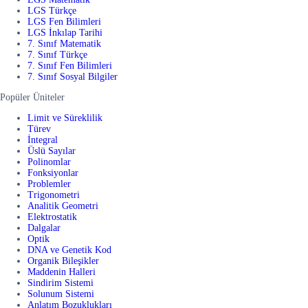
LGS Türkçe
LGS Fen Bilimleri
LGS İnkılap Tarihi
7. Sınıf Matematik
7. Sınıf Türkçe
7. Sınıf Fen Bilimleri
7. Sınıf Sosyal Bilgiler
Popüler Üniteler
Limit ve Süreklilik
Türev
İntegral
Üslü Sayılar
Polinomlar
Fonksiyonlar
Problemler
Trigonometri
Analitik Geometri
Elektrostatik
Dalgalar
Optik
DNA ve Genetik Kod
Organik Bileşikler
Maddenin Halleri
Sindirim Sistemi
Solunum Sistemi
Anlatım Bozuklukları