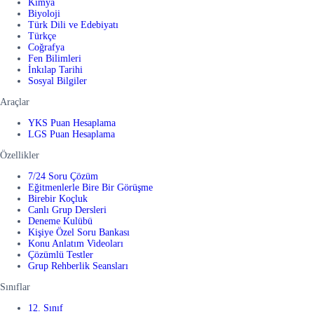
Kimya
Biyoloji
Türk Dili ve Edebiyatı
Türkçe
Coğrafya
Fen Bilimleri
İnkılap Tarihi
Sosyal Bilgiler
Araçlar
YKS Puan Hesaplama
LGS Puan Hesaplama
Özellikler
7/24 Soru Çözüm
Eğitmenlerle Bire Bir Görüşme
Birebir Koçluk
Canlı Grup Dersleri
Deneme Kulübü
Kişiye Özel Soru Bankası
Konu Anlatım Videoları
Çözümlü Testler
Grup Rehberlik Seansları
Sınıflar
12. Sınıf