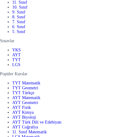
11. Sınıf
10. Sınıf
9. Sınıf
8. Sınıf
7. Sınıf
6. Sınıf
5. Sınıf
Sınavlar
YKS
AYT
TYT
LGS
Popüler Kurslar
TYT Matematik
TYT Geometri
TYT Türkçe
AYT Matematik
AYT Geometri
AYT Fizik
AYT Kimya
AYT Biyoloji
AYT Türk Dili ve Edebiyatı
AYT Coğrafya
11. Sınıf Matematik
LGS Matematik