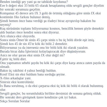
Benden istediği şey yani şu ne tabikide koydunuz?
Eee b değeri eksi 33 bölü 65 olarak hesaplanmış oldu sevgili gençler diyelim
bir sonraki sorumuza geçelim.
Komşunuz 45 derece artı IX 3 golü de örtmüş olduğuna göre sinüs IX eksi
kostümün fiks farkını bulunuz demiş.
Şimdi hemen önce bana verdiği şu ifadeyi biraz ayrıştırılıp bakalım bu
neymiş?
Kuş sürüsünün toplamı biliyorsunuz kosmos, bencillik hemen şöyle demektir
aldı bunları önce kendisi sonra eksi diyoruz.
Artı olunca eksi oluyordu.
Sonra sinüs Ömer'de sinüs 45 çarpı sinüs x bu üç bölü dörde eşit imiş.
Şimdi kos 45 de sin 45'te kök iki bölü 2 demektir.
Biliyorsunuz ya da isterseniz onu bir bölü kök iki olarak yazalım.
Burada biraz daha İşlerimizi kolaylaştıracak diye düşünüyorum.
Asics ne olur şurası eksi sinüs IX olur değil mi?
Eşittir üç bölü dört.
Onu yapmamın sebebi şuydu bu kök iki çarpı diye karşı atınca zaten payda da
olmadı.
Bakın üç rakibini 4 yalnız benliği buldun.
Kosif Eksi sin eksi buldum bana sorduğu şeyine.
X-files arkadaşlar yani.
Sinirsiz eksi kontrolünüz.
Ix Bana sorulmuş, o da eksi çarparsa eksi üç kök iki bölü 4 olarak bulunmuş
olur.
Sevgili gençler, bu sorumlulukla birlikte dersimizi de sonuna gelmiş olduk.
Bir sonraki ders görüşmek üzere kendinize çok iyi bakın.
Sıkça Sorulan Sorular