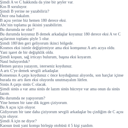
Şimdi A ve C hakkında da yine bir şeyler var.
Kos B soruluyor.
Şimdi B yerine ne yazabiliriz?
Önce ona bakalım.
B açısı yerine biz hemen 180 derece eksi.
Abc'nin toplama şu ikisini yazabilirim.
Bu durumda ne olur?
Bu durumda koyunuz B demek arkadaşlar koyunuz 180 derece eksi A ve C
açılarının toplamı şöyle 5 olur.
Şimdi 180'den geri geliyorum ikinci bölgede.
Kosmos eksi isimle değiştirmiyor ama eksi komşunuz A artı acıya oldu.
Yani işaret de bir değişiklik oldu.
Şimdi koşsun, sağ irticayı bulurum, başına eksi koyarım.
Nasıl buluyorduk?
Hemen şuraya yazayım, isterseniz koydunuz.
A artı C'ye demek sevgili arkadaşlar.
Konsensus A çarpı koydunuz c önce koyduğunuz alıyordu, son harçlar içinse
burada mı artı iken eksi oluyordu unutmayalım lütfen.
Sinüs A çarpı sinüs C olacak.
Şimdi sinüs a var ama sinüs de lazım sinüs hücreye var ama onun da sinüs
lazım.
Bu durumda ne yapıyorum?
Yine hemen bir tane dik üçgen çiziyorum.
Bu A açısı için oluyor.
Gidiyorum bir tane daha çiziyorum sevgili arkadaşlar bu çizdiğim de C açısı
için oluyor.
Şimdi A için ne diyor?
Kaosun üssü yani komşu birleşip otobüsü 4 5 kişi yazdım.