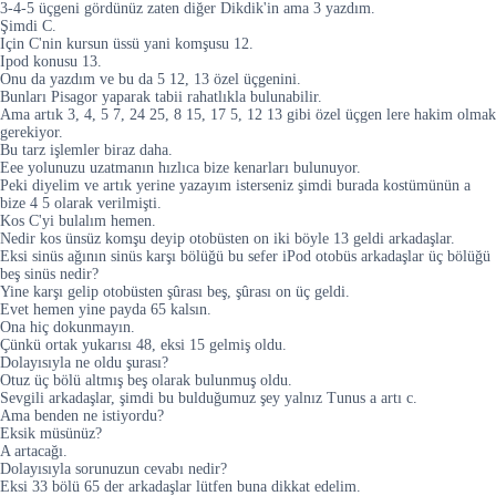
3-4-5 üçgeni gördünüz zaten diğer Dikdik'in ama 3 yazdım.
Şimdi C.
Için C'nin kursun üssü yani komşusu 12.
Ipod konusu 13.
Onu da yazdım ve bu da 5 12, 13 özel üçgenini.
Bunları Pisagor yaparak tabii rahatlıkla bulunabilir.
Ama artık 3, 4, 5 7, 24 25, 8 15, 17 5, 12 13 gibi özel üçgen lere hakim olmak
gerekiyor.
Bu tarz işlemler biraz daha.
Eee yolunuzu uzatmanın hızlıca bize kenarları bulunuyor.
Peki diyelim ve artık yerine yazayım isterseniz şimdi burada kostümünün a
bize 4 5 olarak verilmişti.
Kos C'yi bulalım hemen.
Nedir kos ünsüz komşu deyip otobüsten on iki böyle 13 geldi arkadaşlar.
Eksi sinüs ağının sinüs karşı bölüğü bu sefer iPod otobüs arkadaşlar üç bölüğü
beş sinüs nedir?
Yine karşı gelip otobüsten şûrası beş, şûrası on üç geldi.
Evet hemen yine payda 65 kalsın.
Ona hiç dokunmayın.
Çünkü ortak yukarısı 48, eksi 15 gelmiş oldu.
Dolayısıyla ne oldu şurası?
Otuz üç bölü altmış beş olarak bulunmuş oldu.
Sevgili arkadaşlar, şimdi bu bulduğumuz şey yalnız Tunus a artı c.
Ama benden ne istiyordu?
Eksik müsünüz?
A artacağı.
Dolayısıyla sorunuzun cevabı nedir?
Eksi 33 bölü 65 der arkadaşlar lütfen buna dikkat edelim.