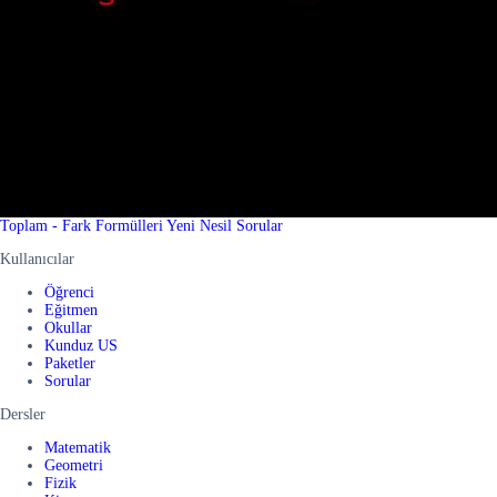
Toplam - Fark Formülleri Yeni Nesil Sorular
Kullanıcılar
Öğrenci
Eğitmen
Okullar
Kunduz US
Paketler
Sorular
Dersler
Matematik
Geometri
Fizik