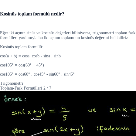
Kosinüs toplam formülü nedir?
Eğer iki açının sinüs ve kosinüs değerleri biliniyorsa, trigonometri toplam fark
formülleri yardımıyla bu iki açının toplamının kosinüs değerini bulabiliriz.
Kosinüs toplam formülü:
cos(a + b) = cosa. cosb - sina . sinb
cos105° = cos(60° + 45°)
cos105° = cos60° . cos45° - sin60° . sin45°
Trigonometri
Toplam-Fark Formülleri
2
/
7