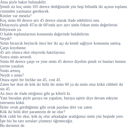
Ama şöyle bakın bulunabilir.
Şimdi siz koç sinüs 105 derece dediğinizde yüz beşi bilindik iki açının toplamı
cinsinden yazmanız gerekecek.
Kimler var mesela?
Koç sinüs 60 derece artı 45 derece olarak ifade edebiliriz onu.
Dolayısıyla şimdi 45'in de 60'ında ayrı ayrı sinüs fokun sinüs değerlerini
biliyorum ya.
O halde toplumlarının konsensüs değerinde bulabilirim.
Neydi?
Sinüs birazcık beyincik önce her iki açı da kendi sağlıyor konusunu satmış.
Çarpı koydunuz.
45 artı olunca eksi oluyordu hatırlayınız.
Sonra sinüs severdi.
Sinüs 60 derece çarpı ve yine sinüs 45 derece diyelim şimdi ve bunları hemen
yerine yazalım.
Sinüs artmış.
Neydi o sinüs?
Otuza eşitti bir birlike sin 45, cost 45.
Zaten her ikisi de kök iki bölü iki sinüs 60 ya da sinüs otuz kökü cübbeli iki
sin 45.
Az önce de ifade ettiğimiz gibi şu kibirli ki.
Yani buradan şöyle şuraya ise yapalım, buraya eşittir diye devam edeyim
isterseniz kökü.
İkiler ortak gördüğünüz gibi ortak paydası dört var zaten.
Kök iki bölü dört parantezin de ne olur?
Kök ciddi bir eksi, kök üç olur arkadaşlar aradığımız sinüs yüz beşinde yere.
İşte biz bu tarz soruları çözmeyi öğreneceğiz.
Bu dersimiz de.